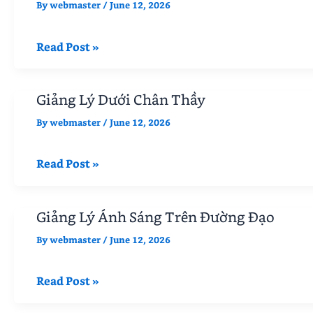
By
webmaster
/
June 12, 2026
Giảng
Read Post »
Lý
Tiếng
Giảng Lý Dưới Chân Thầy
Nói
Vô
By
webmaster
/
June 12, 2026
Thanh
Giảng
Read Post »
Lý
Dưới
Giảng Lý Ánh Sáng Trên Đường Đạo
Chân
Thầy
By
webmaster
/
June 12, 2026
Giảng
Read Post »
Lý