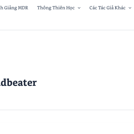
nh Giảng MDR
Thông Thiên Học
Các Tác Giả Khác
adbeater