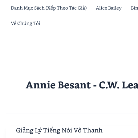
Skip
Danh Mục Sách (Xếp Theo Tác Giả)
Alice Bailey
Bì
to
Về Chúng Tôi
content
Annie Besant - C.W. Le
Giảng Lý Tiếng Nói Vô Thanh