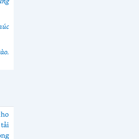
ưng
húc
ào.
cho
tải
ông