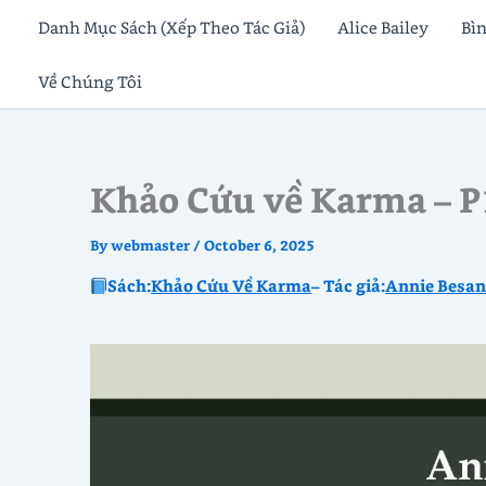
Skip
Danh Mục Sách (Xếp Theo Tác Giả)
Alice Bailey
Bì
to
Về Chúng Tôi
content
Khảo Cứu về Karma – P
By
webmaster
/
October 6, 2025
Sách:
Khảo Cứu Về Karma
– Tác giả:
Annie Besan