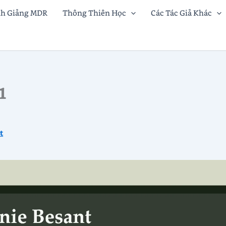
nh Giảng MDR
Thông Thiên Học
Các Tác Giả Khác
1
t