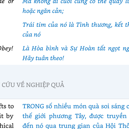
de or
Mà không ai cuối cùng có thể quay l
hoặc ngăn cản;
Trái tim của nó là Tình thương, kết t
của nó
Obey!
Là Hòa bình và Sự Hoàn tất ngọt ng
Hãy tuân theo!
 CỨU VỀ NGHIỆP QUẢ
ts to
TRONG số nhiều món quà soi sáng 
it by
thế giới phương Tây, được truyền 
ical
đến nó qua trung gian của Hội Th