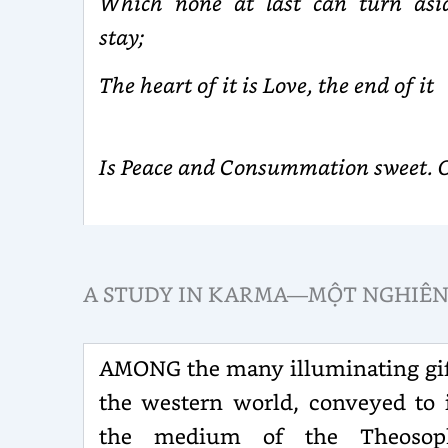
Which none at last can turn asi
stay;
The heart of it is Love, the end of it
Is Peace and Consummation sweet. 
A STUDY IN KARMA—MỘT NGHIÊN
AMONG the many illuminating gif
the western world, conveyed to 
the medium of the Theosoph