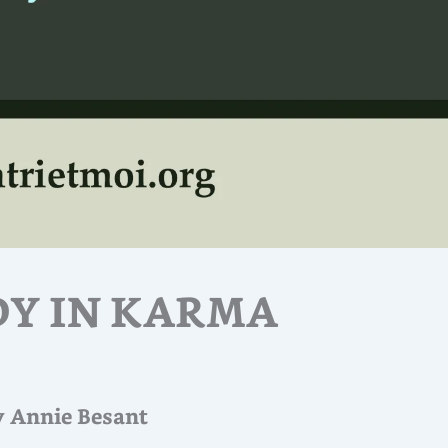
DY IN KARMA
y Annie Besant