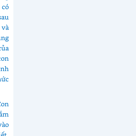
 có
sau
 và
ùng
của
con
ính
hức
Con
nắm
vào
ết,