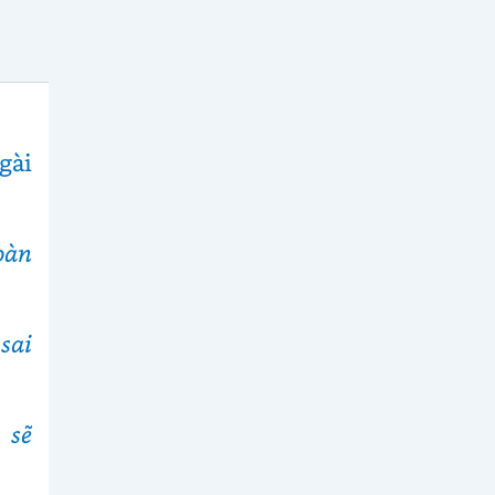
gài
oàn
sai
 sẽ