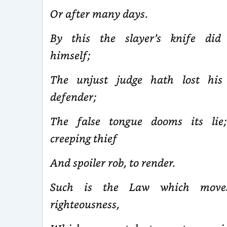
Or after many days.
By this the slayer’s knife did
himself;
The unjust judge hath lost hi
defender;
The false tongue dooms its lie
creeping thief
And spoiler rob, to render.
Such is the Law which move
righteousness,