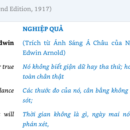
ond Edition, 1917)
NGHIỆP QUẢ
Edwin
(Trích từ Ánh Sáng Á Châu của N
Edwin Arnold)
 true
Nó không biết giận dữ hay tha thứ; h
toàn chân thật
lance
Các thước đo của nó, cân bằng không 
sót;
 will
Thời gian không là gì, ngày mai nó
phán xét,