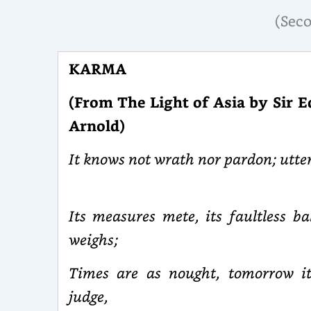
(Sec
KARMA
(From The Light of Asia by Sir 
Arnold)
It knows not wrath nor pardon; utter
Its measures mete, its faultless ba
weighs;
Times are as nought, tomorrow it
judge,