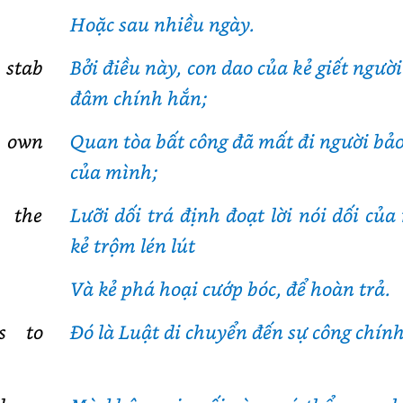
Hoặc sau nhiều ngày.
 stab
Bởi điều này, con dao của kẻ giết người
đâm chính hắn;
s own
Quan tòa bất công đã mất đi người bảo
của mình;
; the
Lưỡi dối trá định đoạt lời nói dối của 
kẻ trộm lén lút
Và kẻ phá hoại cướp bóc, để hoàn trả.
s to
Đó là Luật di chuyển đến sự công chính