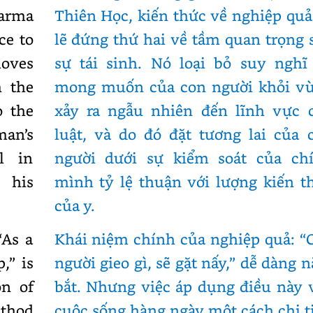
karma
Thiên Học, kiến thức về nghiệp quả
ce to
lẽ đứng thứ hai về tầm quan trọng 
oves
sự tái sinh. Nó loại bỏ suy nghĩ
 the
mong muốn của con người khỏi v
o the
xảy ra ngẫu nhiên đến lĩnh vực 
man’s
luật, và do đó đặt tương lai của 
l in
người dưới sự kiểm soát của ch
 his
mình tỷ lệ thuận với lượng kiến t
của y.
“As a
Khái niệm chính của nghiệp quả: “
,” is
người gieo gì, sẽ gặt nấy,” dễ dàng 
on of
bắt. Nhưng việc áp dụng điều này 
ethod
cuộc sống hàng ngày một cách chi ti