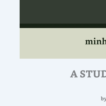
A STU
b