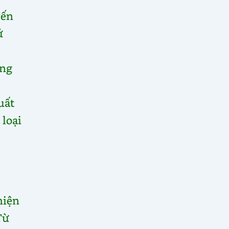
yến
ứ
ang
uất
 loại
hiện
Từ