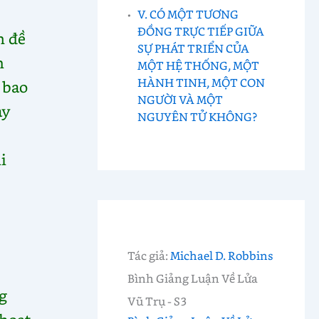
V. CÓ MỘT TƯƠNG
ĐỒNG TRỰC TIẾP GIỮA
n đề
SỰ PHÁT TRIỂN CỦA
h
MỘT HỆ THỐNG, MỘT
HÀNH TINH, MỘT CON
 bao
NGƯỜI VÀ MỘT
ay
NGUYÊN TỬ KHÔNG?
i
Tác giả:
Michael D. Robbins
Bình Giảng Luận Về Lửa
g
Vũ Trụ - S3