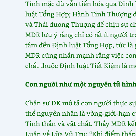
Tính mặc dù vẫn tiến hóa qua Định 
luật Tổng Hợp; Hành Tinh Thượng đ
và Thái dương Thượng đế chịu sự ch
MDR lưu ý rằng chỉ có rất ít người t
tâm đến Định luật Tổng Hợp, tức là
MDR cũng nhấn mạnh rằng việc con n
chất thuộc Định luật Tiết Kiệm là mộ
Con người như một nguyên tử hình 
Chân sư DK mô tả con người thực sự 
thể nguyên nhân là vòng-giới-hạn củ
Tinh thần và vật chất. Thầy MDR kết 
Luận về Lửa Vũ Trụ: “Khi điểm thấp 