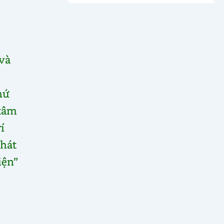
và
hứ
 tâm
í
phát
iện”