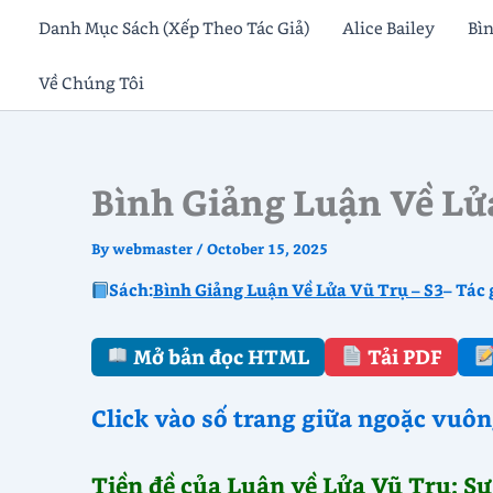
Skip
Danh Mục Sách (Xếp Theo Tác Giả)
Alice Bailey
Bì
to
Về Chúng Tôi
content
Bình Giảng Luận Về Lử
By
webmaster
/
October 15, 2025
Sách:
Bình Giảng Luận Về Lửa Vũ Trụ – S3
– Tác 
Mở bản đọc HTML
Tải PDF
Click vào số trang giữa ngoặc vuôn
Tiền đề của Luận về Lửa Vũ Trụ: Sự