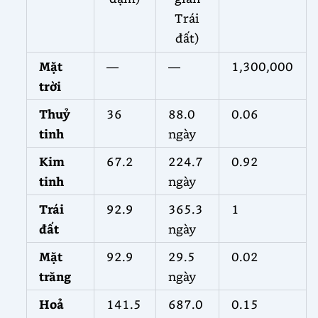
Trái
đất
)
Mặt
1,300,000
—
—
trời
Thuỷ
36
88.0
0.06
tinh
ngày
Kim
67.2
224.7
0.92
tinh
ngày
Trái
92.9
365.3
1
đất
ngày
Mặt
92.9
29.5
0.02
trăng
ngày
Hoả
141.5
687.0
0.15