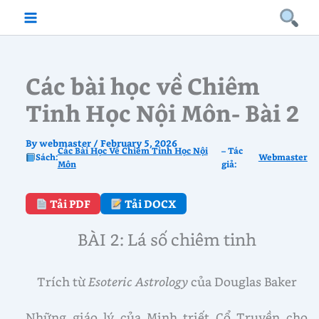
Skip
to
content
Các bài học về Chiêm
Tinh Học Nội Môn- Bài 2
By
webmaster
/
February 5, 2026
Các Bài Học Về Chiêm Tinh Học Nội
– Tác
Sách:
Webmaster
Môn
giả:
Tải PDF
Tải DOCX
BÀI 2:
Lá số chiêm tinh
Trích từ
Esoteric Astrology
của Douglas Baker
Những giáo lý của Minh triết Cổ Truyền cho