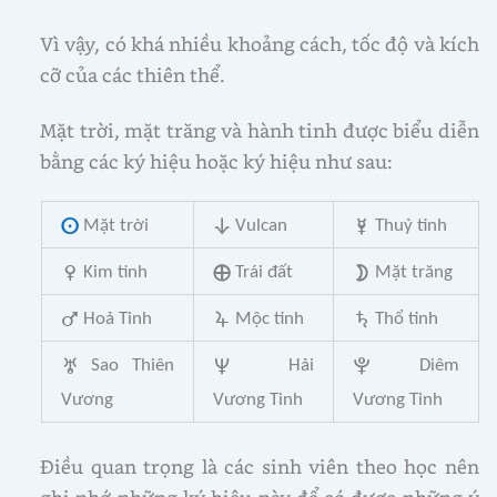
Vì vậy, có khá nhiều khoảng cách, tốc độ và kích
cỡ của các thiên thể.
Mặt trời, mặt trăng và hành tinh được biểu diễn
bằng các ký hiệu hoặc ký hiệu như sau:
¸
Mặt trời
¹
Vulcan
º
T
huỷ tinh
»
K
im tinh
·
Trái đất
¶
Mặt trăng
¼
Hoả Tinh
½
Mộc tinh
¾
Thổ tinh
¿
Sao Thiên
À
Hải
Á
Diêm
Vương
Vương Tinh
Vương Tinh
Điều quan trọng là các sinh viên theo học nên