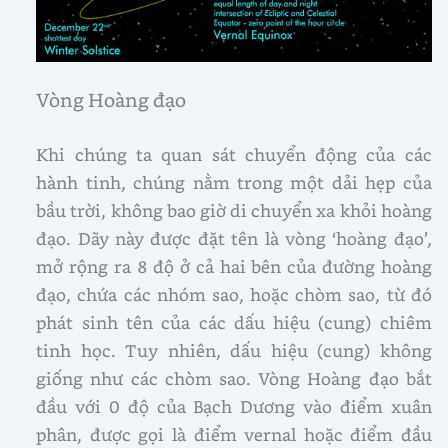
Vòng Hoàng đạo
Khi chúng ta quan sát chuyển động của các
hành tinh, chúng nằm trong một dải hẹp của
bầu trời, không bao giờ di chuyển xa khỏi hoàng
đạo. Dãy này được đặt tên là vòng ‘hoàng đạo’,
mở rộng ra 8 độ ở cả hai bên của đường hoàng
đạo, chứa các nhóm sao, hoặc chòm sao, từ đó
phát sinh tên của các dấu hiệu (cung) chiêm
tinh học. Tuy nhiên, dấu hiệu (cung) không
giống như các chòm sao. Vòng Hoàng đạo bắt
đầu với 0 độ của Bạch Dương vào điểm xuân
phân, được gọi là điểm vernal hoặc điểm đầu