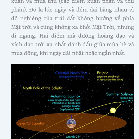
xuân và mùa thu (các điểm xuân phân và thu
phân). Đó là lúc ngày và đêm dài bằng nhau vì
độ nghiêng của trái đất không hướng về phía
Mặt trời và cũng không xa khỏi Mặt Trời, nhưng
đi ngang. Hai điểm mà đường hoàng đạo và
xích đạo trời xa nhất đánh dấu giữa mùa hè và
mùa đông, khi ngày dài nhất hoặc ngắn nhất.