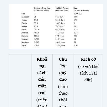
Khoả
Chu
Kích cỡ
ng
kỳ
(so với thể
cách
quỹ
tích Trái
đến
đạo
đất)
mặt
(tính
trời
theo
(triệu
thời
dặm)
gian