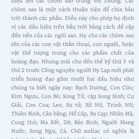
hiệu lên các chòm sao trùng với chúng. Các
chòm sao là một cách thuận tiện để chia bầu
trời thành các phần. Điều này cho phép họ định
vị các dấu hiệu trên bầu trời bằng cách đề cập
đến nền của các ngôi sao. Họ cho các chòm sao
tên của các con vật thần thoại, con người, hoặc
vật thể tượng trưng cho các phẩm chất của
hoàng đạo. Nhưng mãi cho đến thế kỷ thứ 3 và
thứ 2 trước Công nguyên người Hy Lạp mới phát
triển hoàng đạo gồm mười hai dấu hiệu như
chúng ta biết ngày nay: Bạch Dương, Con Cừu;
Kim Ngưu, Con Bò; Song Tử, cặp Song Sinh; Cự
Giải, Con Cua; Leo, Sư tử; Xử Nữ, Trinh Nữ;
Thiên Bình, Cân bằng; Hổ Cáp, Bọ Cạp; Nhân Mã,
Cung thủ; Ma Kết, Dê; Bảo Bình, Người Mang
Nước; Song Ngư, Cá. Chữ zodiac có nghĩa là