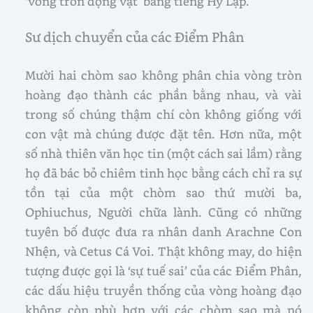
‘vòng tròn động vật’ bằng tiếng Hy Lạp.
Sư dịch chuyển của các Điểm Phân
Mười hai chòm sao không phân chia vòng tròn
hoàng đạo thành các phần bằng nhau, và vài
trong số chúng thậm chí còn không giống với
con vật mà chúng được đặt tên. Hơn nữa, một
số nhà thiên văn học tin (một cách sai lầm) rằng
họ đã bác bỏ chiêm tinh học bằng cách chỉ ra sự
tồn tại của một chòm sao thứ mười ba,
Ophiuchus, Người chữa lành. Cũng có những
tuyên bố được đưa ra nhân danh Arachne Con
Nhện, và Cetus Cá Voi. Thật không may, do hiện
tượng được gọi là ‘sự tuế sai’ của các Điểm Phân,
các dấu hiệu truyền thống của vòng hoàng đạo
không còn phù hợp với các chòm sao mà nó