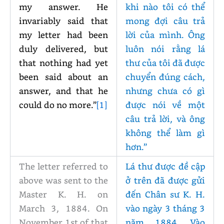
my answer. He
khi nào tôi có thể
invariably said that
mong đợi câu trả
my letter had been
lời của mình. Ông
duly delivered, but
luôn nói rằng lá
that nothing had yet
thư của tôi đã được
been said about an
chuyển đúng cách,
answer, and that he
nhưng chưa có gì
could do no more.”
[1]
được nói về một
câu trả lời, và ông
không thể làm gì
hơn.”
The letter referred to
Lá thư được đề cập
above was sent to the
ở trên đã được gửi
Master K. H. on
đến Chân sư K. H.
March 3, 1884. On
vào ngày 3 tháng 3
November 1st of that
năm 1884. Vào