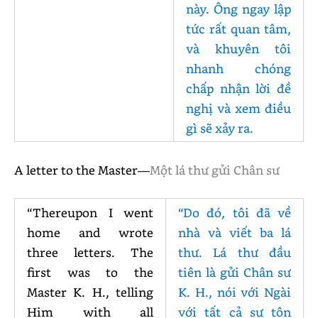
này. Ông ngay lập
tức rất quan tâm,
và khuyên tôi
nhanh chóng
chấp nhận lời đề
nghị và xem điều
gì sẽ xảy ra.
A letter to the Master—
Một lá thư gửi Chân sư
“Thereupon I went
“Do đó, tôi đã về
home and wrote
nhà và viết ba lá
three letters. The
thư. Lá thư đầu
first was to the
tiên là gửi Chân sư
Master K. H., telling
K. H., nói với Ngài
Him with all
với tất cả sự tôn