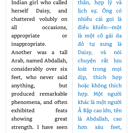
Indian girl who called
thắn, hợp lý và
herself Daisy, and
lịch sự. Ông có
chattered volubly on
nhiều cái gọi là
all occasions,
điều khiển—một
appropriate or
là một cô gái da
inappropriate.
đỏ tự xưng là
Another was a tall
Daisy, và nói
Arab, named Abdallah,
chuyện rất lưu
considerably over six
loát trong mọi
feet, who never said
dịp, thích hợp
anything, but
hoặc không thích
produced remarkable
hợp. Một người
phenomena, and often
khác là một người
exhibited feats
Ả Rập cao lớn, tên
showing great
là Abdallah, cao
strength. I have seen
hơn sáu feet,