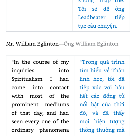
không nhập thể.
Tôi sẽ để ông
Leadbeater tiếp
tục câu chuyện.
Mr. William Eglinton—
Ông William Eglinton
“In the course of my
“Trong quá trình
inquiries into
tìm hiểu về Thần
Spiritualism I had
linh học, tôi đã
come into contact
tiếp xúc với hầu
with most of the
hết các đồng tử
prominent mediums
nổi bật của thời
of that day, and had
đó, và đã thấy
seen every one of the
mọi hiện tượng
ordinary phenomena
thông thường mà