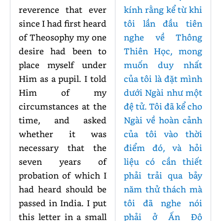
reverence that ever
kính rằng kể từ khi
since I had first heard
tôi lần đầu tiên
of Theosophy my one
nghe về Thông
desire had been to
Thiên Học, mong
place myself under
muốn duy nhất
Him as a pupil. I told
của tôi là đặt mình
Him of my
dưới Ngài như một
circumstances at the
đệ tử. Tôi đã kể cho
time, and asked
Ngài về hoàn cảnh
whether it was
của tôi vào thời
necessary that the
điểm đó, và hỏi
seven years of
liệu có cần thiết
probation of which I
phải trải qua bảy
had heard should be
năm thử thách mà
passed in India. I put
tôi đã nghe nói
this letter in a small
phải ở Ấn Độ