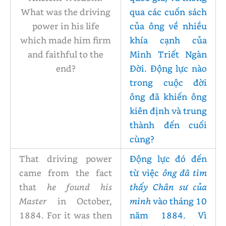
What was the driving
qua các cuốn sách
power in his life
của ông về nhiều
which made him firm
khía cạnh của
and faithful to the
Minh Triết Ngàn
end?
Đời. Động lực nào
trong cuộc đời
ông đã khiến ông
kiên định và trung
thành đến cuối
cùng?
That driving power
Động lực đó đến
came from the fact
từ việc
ông đã tìm
that
he found his
thấy Chân sư của
Master
in October,
mình
vào tháng 10
1884. For it was then
năm 1884. Vì