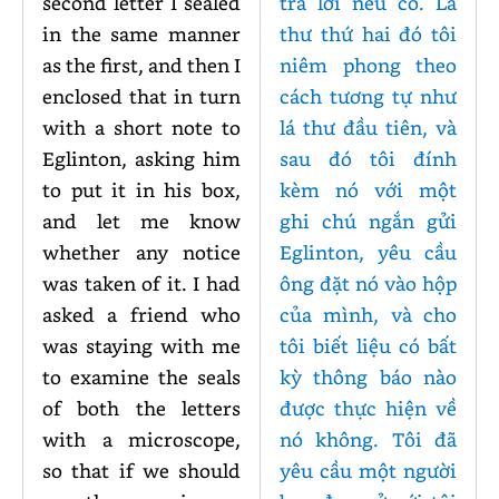
second letter I sealed
trả lời nếu có. Lá
in the same manner
thư thứ hai đó tôi
as the first, and then I
niêm phong theo
enclosed that in turn
cách tương tự như
with a short note to
lá thư đầu tiên, và
Eglinton, asking him
sau đó tôi đính
to put it in his box,
kèm nó với một
and let me know
ghi chú ngắn gửi
whether any notice
Eglinton, yêu cầu
was taken of it. I had
ông đặt nó vào hộp
asked a friend who
của mình, và cho
was staying with me
tôi biết liệu có bất
to examine the seals
kỳ thông báo nào
of both the letters
được thực hiện về
with a microscope,
nó không. Tôi đã
so that if we should
yêu cầu một người