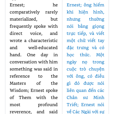
Ernest; he
Ernest; ông hiếm
comparatively rarely
khi hiện hình,
materialized, but
nhưng thường
frequently spoke with
nói bằng giọng
direct voice, and
trực tiếp, và viết
wrote a characteristic
một chữ viết tay
and well-educated
đặc trưng và có
hand. One day in
học thức. Một
conversation with him
ngày nọ trong
something was said in
cuộc trò chuyện
reference to the
với ông, có điều
Masters of the
gì đó được nói
Wisdom; Ernest spoke
liên quan đến các
of Them with the
Chân sư Minh
most profound
Triết; Ernest nói
reverence, and said
về Các Ngài với sự