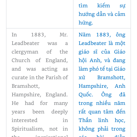
tìm kiếm sự
hướng dẫn và cảm
hứng.
In 1883, Mr.
Năm 1883, ông
Leadbeater was a
Leadbeater là một
clergyman of the
giáo sĩ của Giáo
Church of England,
hội Anh, và đang
and was acting as
làm phó tế tại Giáo
curate in the Parish of
xứ Bramshott,
Bramshott,
Hampshire, Anh
Hampshire, England.
Quốc. Ông đã
He had for many
trong nhiều năm
years been deeply
rất quan tâm đến
interested in
Thần linh học,
Spiritualism, not in
không phải trong