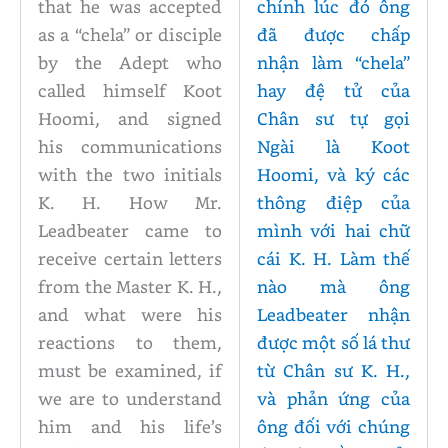
that he was accepted
chính lúc đó ông
as a “chela” or disciple
đã được chấp
by the Adept who
nhận làm “chela”
called himself Koot
hay đệ tử của
Hoomi, and signed
Chân sư tự gọi
his communications
Ngài là Koot
with the two initials
Hoomi, và ký các
K. H. How Mr.
thông điệp của
Leadbeater came to
mình với hai chữ
receive certain letters
cái K. H. Làm thế
from the Master K. H.,
nào mà ông
and what were his
Leadbeater nhận
reactions to them,
được một số lá thư
must be examined, if
từ Chân sư K. H.,
we are to understand
và phản ứng của
him and his life’s
ông đối với chúng