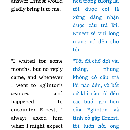
answer Ernest would
nếu trong tương lai
gladly bring it to me.
tôi được coi là
xứng đáng nhận
được câu trả lời,
Ernest sẽ vui lòng
mang nó đến cho
tôi.
“I waited for some
“Tôi đã chờ đợi vài
months, but no reply
tháng, nhưng
came, and whenever
không có câu trả
I went to Eglinton’s
lời nào đến, và bất
séances and
cứ khi nào tôi đến
happened to
các buổi gọi hồn
encounter Ernest, I
của Eglinton và
always asked him
tình cờ gặp Ernest,
when I might expect
tôi luôn hỏi ông