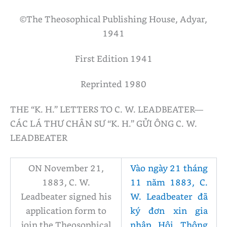
©The Theosophical Publishing House, Adyar,
1941
First Edition 1941
Reprinted 1980
THE “K. H.” LETTERS TO C. W. LEADBEATER—
CÁC LÁ THƯ CHÂN SƯ “K. H.” GỬI ÔNG C. W.
LEADBEATER
ON November 21,
Vào ngày 21 tháng
1883, C. W.
11 năm 1883, C.
Leadbeater signed his
W. Leadbeater đã
application form to
ký đơn xin gia
join the Theosophical
nhập Hội Thông