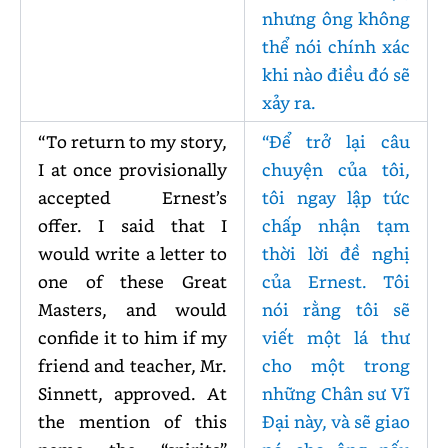
nhưng ông không
thể nói chính xác
khi nào điều đó sẽ
xảy ra.
“To return to my story,
“Để trở lại câu
I at once provisionally
chuyện của tôi,
accepted Ernest’s
tôi ngay lập tức
offer. I said that I
chấp nhận tạm
would write a letter to
thời lời đề nghị
one of these Great
của Ernest. Tôi
Masters, and would
nói rằng tôi sẽ
confide it to him if my
viết một lá thư
friend and teacher, Mr.
cho một trong
Sinnett, approved. At
những Chân sư Vĩ
the mention of this
Đại này, và sẽ giao