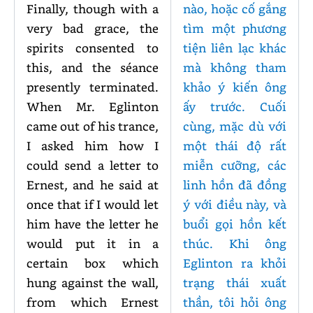
Finally, though with a
nào, hoặc cố gắng
very bad grace, the
tìm một phương
spirits consented to
tiện liên lạc khác
this, and the séance
mà không tham
presently terminated.
khảo ý kiến ông
When Mr. Eglinton
ấy trước. Cuối
came out of his trance,
cùng, mặc dù với
I asked him how I
một thái độ rất
could send a letter to
miễn cưỡng, các
Ernest, and he said at
linh hồn đã đồng
once that if I would let
ý với điều này, và
him have the letter he
buổi gọi hồn kết
would put it in a
thúc. Khi ông
certain box which
Eglinton ra khỏi
hung against the wall,
trạng thái xuất
from which Ernest
thần, tôi hỏi ông