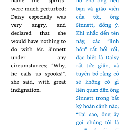
name the “spirits”
nó cho ông nếu
were much perturbed;
bạn và giáo viên
Daisy especially was
của tôi, ông
very angry, and
Sinnett, đồng ý.
declared that she
Khi nhắc đến tên
would have nothing to
này, các “linh
do with Mr. Sinnett
hồn” rất bối rối;
under any
đặc biệt là Daisy
circumstances; “Why,
rất tức giận, và
he calls us spooks!”,
tuyên bố rằng cô
she said, with great
sẽ không có gì
indignation.
liên quan đến ông
Sinnett trong bất
kỳ hoàn cảnh nào;
“Tại sao, ông ấy
gọi chúng tôi là