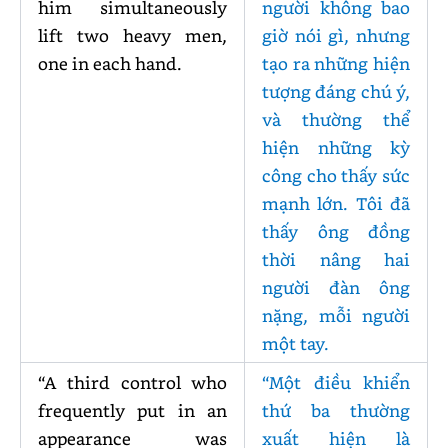
him simultaneously
người không bao
lift two heavy men,
giờ nói gì, nhưng
one in each hand.
tạo ra những hiện
tượng đáng chú ý,
và thường thể
hiện những kỳ
công cho thấy sức
mạnh lớn. Tôi đã
thấy ông đồng
thời nâng hai
người đàn ông
nặng, mỗi người
một tay.
“A third control who
“Một điều khiển
frequently put in an
thứ ba thường
appearance was
xuất hiện là