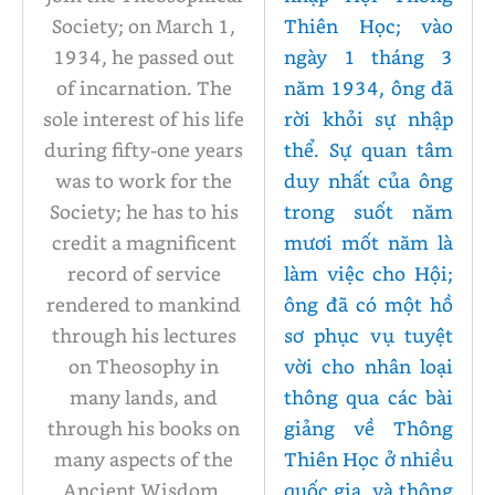
Society; on March 1,
Thiên Học; vào
1934, he passed out
ngày 1 tháng 3
of incarnation. The
năm 1934, ông đã
sole interest of his life
rời khỏi sự nhập
during fifty-one years
thể. Sự quan tâm
was to work for the
duy nhất của ông
Society; he has to his
trong suốt năm
credit a magnificent
mươi mốt năm là
record of service
làm việc cho Hội;
rendered to mankind
ông đã có một hồ
through his lectures
sơ phục vụ tuyệt
on Theosophy in
vời cho nhân loại
many lands, and
thông qua các bài
through his books on
giảng về Thông
many aspects of the
Thiên Học ở nhiều
Ancient Wisdom.
quốc gia, và thông