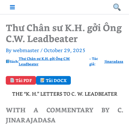
Skip
to
content
Thư Chân sư K.H. gởi Ông
C.W. Leadbeater
By
webmaster
/
October 29, 2025
Thư Chân sư K.H. gởi Ông C.W.
– Tác
Sách:
Jinaradasa
Leadbeater
giả:
Tải PDF
Tải DOCX
THE “K. H.” LETTERS TO C. W. LEADBEATER
WITH A COMMENTARY BY C.
JINARAJADASA