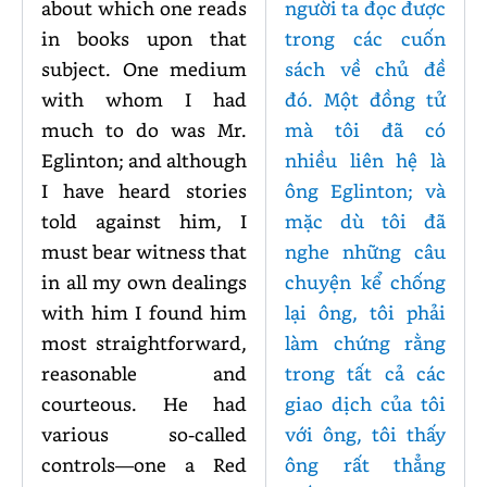
about which one reads
người ta đọc được
in books upon that
trong các cuốn
subject. One medium
sách về chủ đề
with whom I had
đó. Một đồng tử
much to do was Mr.
mà tôi đã có
Eglinton; and although
nhiều liên hệ là
I have heard stories
ông Eglinton; và
told against him, I
mặc dù tôi đã
must bear witness that
nghe những câu
in all my own dealings
chuyện kể chống
with him I found him
lại ông, tôi phải
most straightforward,
làm chứng rằng
reasonable and
trong tất cả các
courteous. He had
giao dịch của tôi
various so-called
với ông, tôi thấy
controls—one a Red
ông rất thẳng