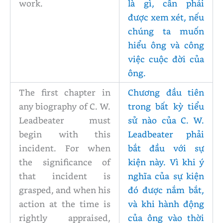
work.
là gì, cần phải
được xem xét, nếu
chúng ta muốn
hiểu ông và công
việc cuộc đời của
ông.
The first chapter in
Chương đầu tiên
any biography of C. W.
trong bất kỳ tiểu
Leadbeater must
sử nào của C. W.
begin with this
Leadbeater phải
incident. For when
bắt đầu với sự
the significance of
kiện này. Vì khi ý
that incident is
nghĩa của sự kiện
grasped, and when his
đó được nắm bắt,
action at the time is
và khi hành động
rightly appraised,
của ông vào thời