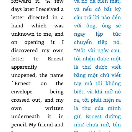
forward it. “A few
và nó đã biến mất,
days later I received a
và nếu có bất kỳ
letter directed in a
câu trả lời nào đến
hand which was
với ông, ông sẽ
unknown to me, and
ngay lập tức
on opening it I
chuyển tiếp nó.
discovered my own
“Một vài ngày sau,
letter to Ernest
tôi nhận được một
apparently
lá thư được viết
unopened, the name
bằng một chữ viết
`Ernest’ on the
tay mà tôi không
envelope being
biết, và khi mở nó
crossed out, and my
ra, tôi phát hiện ra
own written
lá thư của mình
underneath it in
gửi Ernest dường
pencil. My friend and
như chưa mở, tên