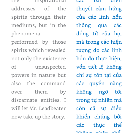
the inspirational
các bài diễn
addresses of the
thuyết cảm hứng
spirits through their
của các linh hồn
mediums, but in the
thông qua các
phenomena
đồng tử của họ,
performed by those
mà trong các hiện
spirits which revealed
tượng do các linh
not only the existence
hồn đó thực hiện,
of unsuspected
vốn tiết lộ không
powers in nature but
chỉ sự tồn tại của
also the command
các quyền năng
over them by
không ngờ tới
discarnate entities. I
trong tự nhiên mà
will let Mr. Leadbeater
còn cả sự điều
now take up the story.
khiển chúng bởi
các thực thể