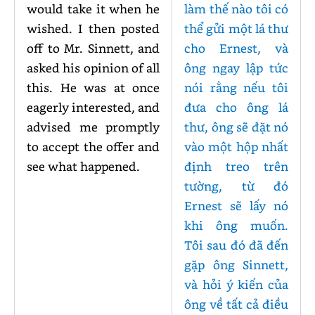
would take it when he
làm thế nào tôi có
wished. I then posted
thể gửi một lá thư
off to Mr. Sinnett, and
cho Ernest, và
asked his opinion of all
ông ngay lập tức
this. He was at once
nói rằng nếu tôi
eagerly interested, and
đưa cho ông lá
advised me promptly
thư, ông sẽ đặt nó
to accept the offer and
vào một hộp nhất
see what happened.
định treo trên
tường, từ đó
Ernest sẽ lấy nó
khi ông muốn.
Tôi sau đó đã đến
gặp ông Sinnett,
và hỏi ý kiến của
ông về tất cả điều