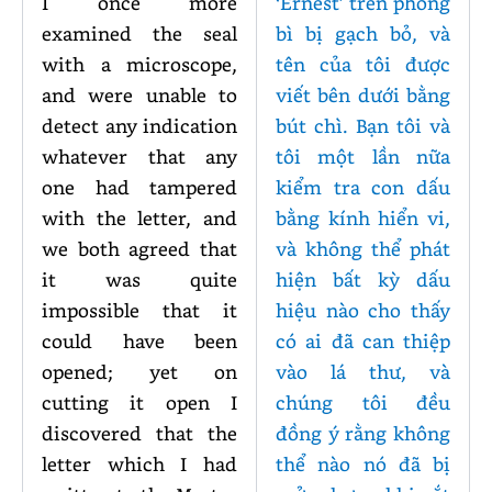
I once more
‘Ernest’ trên phong
examined the seal
bì bị gạch bỏ, và
with a microscope,
tên của tôi được
and were unable to
viết bên dưới bằng
detect any indication
bút chì. Bạn tôi và
whatever that any
tôi một lần nữa
one had tampered
kiểm tra con dấu
with the letter, and
bằng kính hiển vi,
we both agreed that
và không thể phát
it was quite
hiện bất kỳ dấu
impossible that it
hiệu nào cho thấy
could have been
có ai đã can thiệp
opened; yet on
vào lá thư, và
cutting it open I
chúng tôi đều
discovered that the
đồng ý rằng không
letter which I had
thể nào nó đã bị