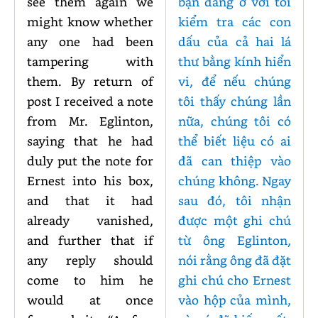
see them again we
bạn đang ở với tôi
might know whether
kiểm tra các con
any one had been
dấu của cả hai lá
tampering with
thư bằng kính hiển
them. By return of
vi, để nếu chúng
post I received a note
tôi thấy chúng lần
from Mr. Eglinton,
nữa, chúng tôi có
saying that he had
thể biết liệu có ai
duly put the note for
đã can thiệp vào
Ernest into his box,
chúng không. Ngay
and that it had
sau đó, tôi nhận
already vanished,
được một ghi chú
and further that if
từ ông Eglinton,
any reply should
nói rằng ông đã đặt
come to him he
ghi chú cho Ernest
would at once
vào hộp của mình,