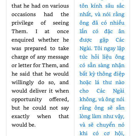
that he had on various
tôn kính sâu sắc
occasions had the
nhất, và nói rằng
privilege of seeing
ông đã có nhiều
Them. I at once
lần có đặc ân
enquired whether he
được gặp Các
was prepared to take
Ngài. Tôi ngay lập
charge of any message
tức hỏi liệu ông
or letter for Them, and
có sẵn sàng nhận
he said that he would
bất kỳ thông điệp
willingly do so, and
hoặc lá thư nào
would deliver it when
cho Các Ngài
opportunity offered,
không, và ông nói
but he could not say
rằng ông sẽ sẵn
exactly when that
lòng làm như vậy,
would be.
và sẽ chuyển nó
khi có cơ hội,