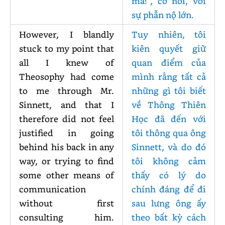
ma!”, cô nói, với
sự phẫn nộ lớn.
However, I blandly
Tuy nhiên, tôi
stuck to my point that
kiên quyết giữ
all I knew of
quan điểm của
Theosophy had come
mình rằng tất cả
to me through Mr.
những gì tôi biết
Sinnett, and that I
về Thông Thiên
therefore did not feel
Học đã đến với
justified in going
tôi thông qua ông
behind his back in any
Sinnett, và do đó
way, or trying to find
tôi không cảm
some other means of
thấy có lý do
communication
chính đáng để đi
without first
sau lưng ông ấy
consulting him.
theo bất kỳ cách