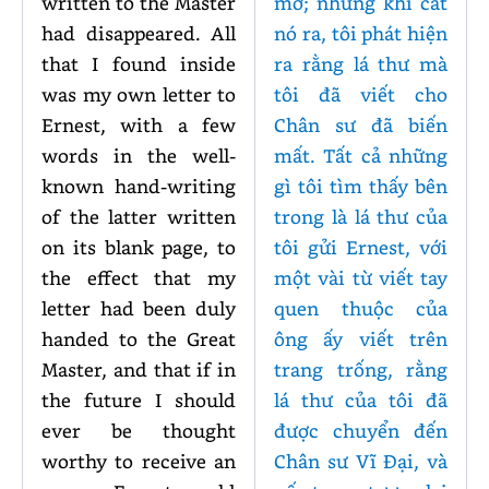
written to the Master
mở; nhưng khi cắt
had disappeared. All
nó ra, tôi phát hiện
that I found inside
ra rằng lá thư mà
was my own letter to
tôi đã viết cho
Ernest, with a few
Chân sư đã biến
words in the well-
mất. Tất cả những
known hand-writing
gì tôi tìm thấy bên
of the latter written
trong là lá thư của
on its blank page, to
tôi gửi Ernest, với
the effect that my
một vài từ viết tay
letter had been duly
quen thuộc của
handed to the Great
ông ấy viết trên
Master, and that if in
trang trống, rằng
the future I should
lá thư của tôi đã
ever be thought
được chuyển đến
worthy to receive an
Chân sư Vĩ Đại, và