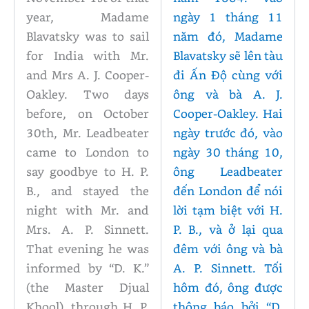
year, Madame
ngày 1 tháng 11
Blavatsky was to sail
năm đó, Madame
for India with Mr.
Blavatsky sẽ lên tàu
and Mrs A. J. Cooper-
đi Ấn Độ cùng với
Oakley. Two days
ông và bà A. J.
before, on October
Cooper-Oakley. Hai
30th, Mr. Leadbeater
ngày trước đó, vào
came to London to
ngày 30 tháng 10,
say goodbye to H. P.
ông Leadbeater
B., and stayed the
đến London để nói
night with Mr. and
lời tạm biệt với H.
Mrs. A. P. Sinnett.
P. B., và ở lại qua
That evening he was
đêm với ông và bà
informed by “D. K.”
A. P. Sinnett. Tối
(the Master Djual
hôm đó, ông được
Khool), through H. P.
thông báo bởi “D.