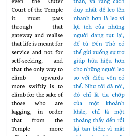
even the Outer
thân, và rằng cách
Court of the Temple
duy nhất để leo lên
it must pass
nhanh hơn là leo vì
through that
lợi ích của những
gateway and realise
người đang tụt lại,
that life is meant for
để từ Đền Thờ có
service and not for
thể gửi xuống sự trợ
self-seeking, and
giúp hữu hiệu hơn
that the only way to
cho những người leo
climb upwards
so với điều vốn có
more swiftly is to
thể. Như tôi đã nói,
climb for the sake of
đó chỉ là tia chớp
those who are
của một khoảnh
lagging, in order
khắc, chỉ là một
that from the
thoáng thấy đến rồi
Temple more
lại tan biến; vì mắt