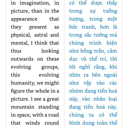
in imagination, in
có thể được thấy
picture, than in the
trong sự tưởng
appearance that
tượng, trong một
they present as
bức tranh, hơn là
physical, astral and
trong sắc tướng mà
mental, I think that
chúng trình hiện
thus looking
như hồng trần, cảm
outwards on these
dục và thể trí, thì
evolving groups,
tôi nghĩ rằng, khi
this evolving
nhìn ra bên ngoài
humanity, we might
như vậy vào các
figure the whole in a
nhóm đang tiến hoá
picture. I see a great
này, vào nhân loại
mountain standing
đang tiến hoá này,
in space, with a road
chúng ta có thể
that winds round
hình dung toàn thể