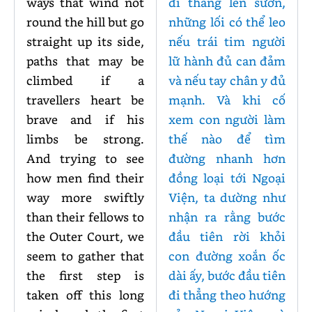
ways that wind not
đi thẳng lên sườn,
round the hill but go
những lối có thể leo
straight up its side,
nếu trái tim người
paths that may be
lữ hành đủ can đảm
climbed if a
và nếu tay chân y đủ
travellers heart be
mạnh. Và khi cố
brave and if his
xem con người làm
limbs be strong.
thế nào để tìm
And trying to see
đường nhanh hơn
how men find their
đồng loại tới Ngoại
way more swiftly
Viện, ta dường như
than their fellows to
nhận ra rằng bước
the Outer Court, we
đầu tiên rời khỏi
seem to gather that
con đường xoắn ốc
the first step is
dài ấy, bước đầu tiên
taken off this long
đi thẳng theo hướng