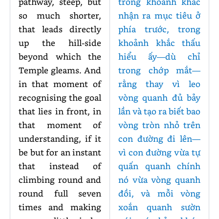
pathway, steep, but
trong khoảnh khắc
so much shorter,
nhận ra mục tiêu ở
that leads directly
phía trước, trong
up the hill-side
khoảnh khắc thấu
beyond which the
hiểu ấy—dù chỉ
Temple gleams. And
trong chớp mắt—
in that moment of
rằng thay vì leo
recognising the goal
vòng quanh đủ bảy
that lies in front, in
lần và tạo ra biết bao
that moment of
vòng tròn nhỏ trên
understanding, if it
con đường đi lên—
be but for an instant
vì con đường vừa tự
that instead of
quấn quanh chính
climbing round and
nó vừa vòng quanh
round full seven
đồi, và mỗi vòng
times and making
xoắn quanh sườn