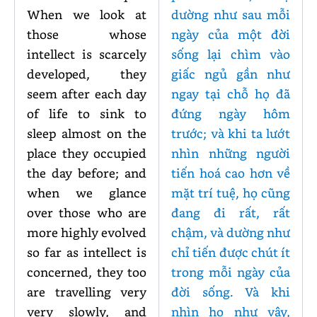
When we look at
dường như sau mỗi
those whose
ngày của một đời
intellect is scarcely
sống lại chìm vào
developed, they
giấc ngủ gần như
seem after each day
ngay tại chỗ họ đã
of life to sink to
đứng ngày hôm
sleep almost on the
trước; và khi ta lướt
place they occupied
nhìn những người
the day before; and
tiến hoá cao hơn về
when we glance
mặt trí tuệ, họ cũng
over those who are
đang đi rất, rất
more highly evolved
chậm, và dường như
so far as intellect is
chỉ tiến được chút ít
concerned, they too
trong mỗi ngày của
are travelling very
đời sống. Và khi
very slowly, and
nhìn họ như vậy,