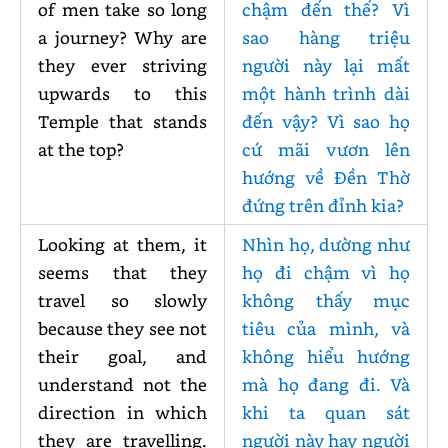
of men take so long
chậm đến thế? Vì
a journey? Why are
sao hàng triệu
they ever striving
người này lại mất
upwards to this
một hành trình dài
Temple that stands
đến vậy? Vì sao họ
at the top?
cứ mãi vươn lên
hướng về Đền Thờ
đứng trên đỉnh kia?
Looking at them, it
Nhìn họ, dường như
seems that they
họ đi chậm vì họ
travel so slowly
không thấy mục
because they see not
tiêu của mình, và
their goal, and
không hiểu hướng
understand not the
mà họ đang đi. Và
direction in which
khi ta quan sát
they are travelling.
người này hay người