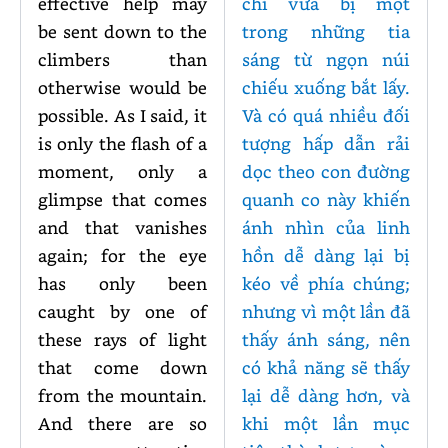
effective help may
chỉ vừa bị một
be sent down to the
trong những tia
climbers than
sáng từ ngọn núi
otherwise would be
chiếu xuống bắt lấy.
possible. As I said, it
Và có quá nhiều đối
is only the flash of a
tượng hấp dẫn rải
moment, only a
dọc theo con đường
glimpse that comes
quanh co này khiến
and that vanishes
ánh nhìn của linh
again; for the eye
hồn dễ dàng lại bị
has only been
kéo về phía chúng;
caught by one of
nhưng vì một lần đã
these rays of light
thấy ánh sáng, nên
that come down
có khả năng sẽ thấy
from the mountain.
lại dễ dàng hơn, và
And there are so
khi một lần mục