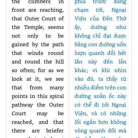
the climbers in
phía trước đang
front are reaching,
chạm tới, Ngoại
that Outer Court of
Viện của Đền Thờ
the Temple, seems
ấy, dường như
not only to be
không chỉ đạt được
gained by the path
bằng con đường uốn
that winds round
lượn quanh đồi hết
and round the hill
lần này đến lần
so often; for as we
khác; vì khi nhìn
look at it, we see
vào đó, ta thấy từ
that from many
nhiều điểm trên con
points in this spiral
đường xoắn ốc này
pathway the Outer
có thể đi tới Ngoại
Court may be
Viện, và có những
reached, and that
lối ngắn hơn không
there are briefer
vòng quanh đồi mà