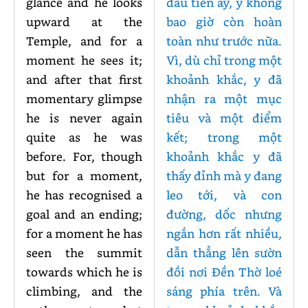
glance and he looks
đầu tiên ấy, y không
upward at the
bao giờ còn hoàn
Temple, and for a
toàn như trước nữa.
moment he sees it;
Vì, dù chỉ trong một
and after that first
khoảnh khắc, y đã
momentary glimpse
nhận ra một mục
he is never again
tiêu và một điểm
quite as he was
kết; trong một
before. For, though
khoảnh khắc y đã
but for a moment,
thấy đỉnh mà y đang
he has recognised a
leo tới, và con
goal and an ending;
đường, dốc nhưng
for a moment he has
ngắn hơn rất nhiều,
seen the summit
dẫn thẳng lên sườn
towards which he is
đồi nơi Đền Thờ loé
climbing, and the
sáng phía trên. Và