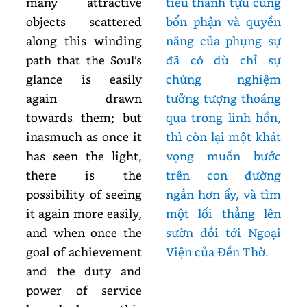
many attractive
tiêu thành tựu cùng
objects scattered
bổn phận và quyền
along this winding
năng của phụng sự
path that the Soul’s
đã có dù chỉ sự
glance is easily
chứng nghiệm
again drawn
tưởng tượng thoáng
towards them; but
qua trong linh hồn,
inasmuch as once it
thì còn lại một khát
has seen the light,
vọng muốn bước
there is the
trên con đường
possibility of seeing
ngắn hơn ấy, và tìm
it again more easily,
một lối thẳng lên
and when once the
sườn đồi tới Ngoại
goal of achievement
Viện của Đền Thờ.
and the duty and
power of service