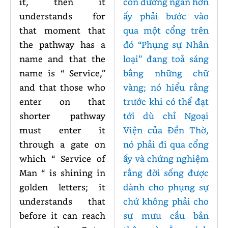
it, then it
con đường ngắn hơn
understands for
ấy phải bước vào
that moment that
qua một cổng trên
the pathway has a
đó “Phụng sự Nhân
name and that the
loại” đang toả sáng
name is “ Service,”
bằng những chữ
and that those who
vàng; nó hiểu rằng
enter on that
trước khi có thể đạt
shorter pathway
tới dù chỉ Ngoại
must enter it
Viện của Đền Thờ,
through a gate on
nó phải đi qua cổng
which “ Service of
ấy và chứng nghiệm
Man “ is shining in
rằng đời sống được
golden letters; it
dành cho phụng sự
understands that
chứ không phải cho
before it can reach
sự mưu cầu bản