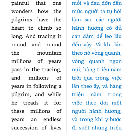
painful that one
mỏi và đau đớn đến
wonders how the
mức người ta tự hỏi
pilgrims have the
làm sao các người
heart to climb so
hành hương có đủ
long. And tracing it
can đảm để leo lâu
round and round
đến vậy. Và khi lần
the mountain
theo nó vòng quanh,
millions of years
vòng quanh ngọn
pass in the tracing,
núi, hàng triệu năm
and millions of
trôi qua trong việc
years in following a
lần theo ấy, và hàng
pilgrim, and while
triệu năm trong
he treads it for
việc theo dõi một
these millions of
người hành hương;
years an endless
và trong khi y bước
succession of lives
đi suốt những triệu