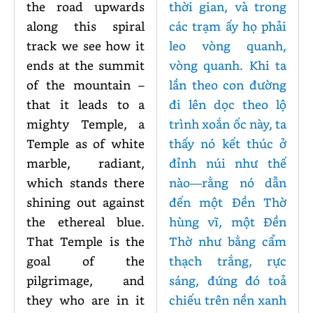
the road upwards
thời gian, và trong
along this spiral
các trạm ấy họ phải
track we see how it
leo vòng quanh,
ends at the summit
vòng quanh. Khi ta
of the mountain –
lần theo con đường
that it leads to a
đi lên dọc theo lộ
mighty Temple, a
trình xoắn ốc này, ta
Temple as of white
thấy nó kết thúc ở
marble, radiant,
đỉnh núi như thế
which stands there
nào—rằng nó dẫn
shining out against
đến một Đền Thờ
the ethereal blue.
hùng vĩ, một Đền
That Temple is the
Thờ như bằng cẩm
goal of the
thạch trắng, rực
pilgrimage, and
sáng, đứng đó toả
they who are in it
chiếu trên nền xanh