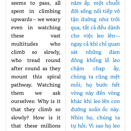
seems to pass, all
năm ấy, một chuỗi
spent in climbing
đời sống nối tiếp vô
upwards – we weary
tận dường như trôi
even in watching
qua, tất cả đều dành
these vast
cho việc leo lên—
multitudes who
ngay cả khi chỉ quan
climb so slowly,
sát những đám
who tread round
đông khổng lồ leo
after round as they
chậm chạp ấy,
mount this spiral
chúng ta cũng mệt
pathway. Watching
mỏi; họ bước hết
them we ask
vòng này đến vòng
ourselves: Why is it
khác khi leo lên con
that they climb so
đường xoắn ốc này.
slowly? How is it
Nhìn họ, chúng ta
that these millions
tự hỏi: Vì sao họ leo