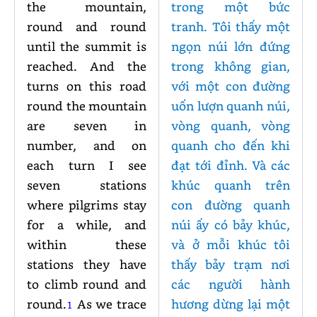
the mountain,
trong một bức
round and round
tranh. Tôi thấy một
until the summit is
ngọn núi lớn đứng
reached. And the
trong không gian,
turns on this road
với một con đường
round the mountain
uốn lượn quanh núi,
are seven in
vòng quanh, vòng
number, and on
quanh cho đến khi
each turn I see
đạt tới đỉnh. Và các
seven stations
khúc quanh trên
where pilgrims stay
con đường quanh
for a while, and
núi ấy có bảy khúc,
within these
và ở mỗi khúc tôi
stations they have
thấy bảy trạm nơi
to climb round and
các người hành
round.
As we trace
hương dừng lại một
1