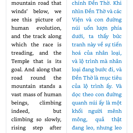
mountain road that
chính Đền Thờ. Khi
winds’ below, we
nhìn Đền Thờ và các
see this picture of
Viện và con đường
human evolution,
núi uốn lượn phía
and the track along
dưới, ta thấy bức
which the race is
tranh này về sự tiến
treading, and the
hoá của nhân loại,
Temple that is its
và lộ trình mà nhân
goal. And along that
loại đang bước đi, và
road round the
Đền Thờ là mục tiêu
mountain stands a
của lộ trình ấy. Và
vast mass of human
dọc theo con đường
beings, climbing
quanh núi ấy là một
indeed, but
khối người mênh
climbing so slowly,
mông, quả thật
rising step after
đang leo, nhưng leo