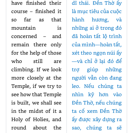
have finished their
dĩ thái. Đền Thờ ấy
course – finished it
là mục tiêu của cuộc
so far as that
hành hương, và
mountain is
những ai ở trong đó
concerned – and
đã hoàn tất lộ trình
remain there only
của mình—hoàn tất,
for the help of those
xét theo ngọn núi ấy
who still are
—và chỉ ở lại đó để
climbing. If we look
trợ giúp những
more closely at the
người vẫn còn đang
Temple, if we try to
leo. Nếu chúng ta
see how that Temple
nhìn kỹ hơn vào
is built, we shall see
Đền Thờ, nếu chúng
in the midst of it a
ta cố xem Đền Thờ
Holy of Holies, and
ấy được xây dựng ra
round about the
sao, chúng ta sẽ