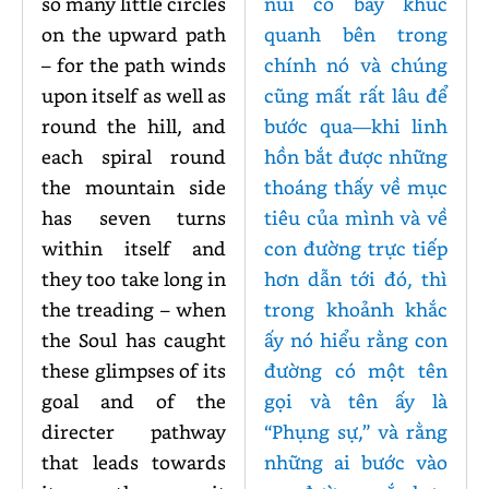
so many little circles
núi có bảy khúc
on the upward path
quanh bên trong
– for the path winds
chính nó và chúng
upon itself as well as
cũng mất rất lâu để
round the hill, and
bước qua—khi linh
each spiral round
hồn bắt được những
the mountain side
thoáng thấy về mục
has seven turns
tiêu của mình và về
within itself and
con đường trực tiếp
they too take long in
hơn dẫn tới đó, thì
the treading – when
trong khoảnh khắc
the Soul has caught
ấy nó hiểu rằng con
these glimpses of its
đường có một tên
goal and of the
gọi và tên ấy là
directer pathway
“Phụng sự,” và rằng
that leads towards
những ai bước vào