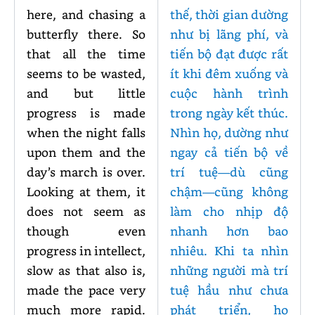
here, and chasing a
thế, thời gian dường
butterfly there. So
như bị lãng phí, và
that all the time
tiến bộ đạt được rất
seems to be wasted,
ít khi đêm xuống và
and but little
cuộc hành trình
progress is made
trong ngày kết thúc.
when the night falls
Nhìn họ, dường như
upon them and the
ngay cả tiến bộ về
day’s march is over.
trí tuệ—dù cũng
Looking at them, it
chậm—cũng không
does not seem as
làm cho nhịp độ
though even
nhanh hơn bao
progress in intellect,
nhiêu. Khi ta nhìn
slow as that also is,
những người mà trí
made the pace very
tuệ hầu như chưa
much more rapid.
phát triển, họ