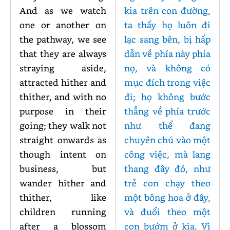
And as we watch
kia trên con đường,
one or another on
ta thấy họ luôn đi
the pathway, we see
lạc sang bên, bị hấp
that they are always
dẫn về phía này phía
straying aside,
nọ, và không có
attracted hither and
mục đích trong việc
thither, and with no
đi; họ không bước
purpose in their
thẳng về phía trước
going; they walk not
như thể đang
straight onwards as
chuyên chú vào một
though intent on
công việc, mà lang
business, but
thang đây đó, như
wander hither and
trẻ con chạy theo
thither, like
một bông hoa ở đây,
children running
và đuổi theo một
after a blossom
con bướm ở kia. Vì