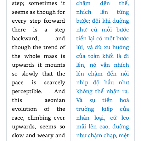
step; sometimes it
chậm đến thế,
seems as though for
nhích lên từng
every step forward
bước; đôi khi dường
there is a step
như cứ mỗi bước
backward, and
tiến lại có một bước
though the trend of
lùi, và dù xu hướng
the whole mass is
của toàn khối là đi
upwards it mounts
lên, nó vẫn nhích
so slowly that the
lên chậm đến nỗi
pace is scarcely
nhịp độ hầu như
perceptible. And
không thể nhận ra.
this aeonian
Và sự tiến hoá
evolution of the
trường kiếp của
race, climbing ever
nhân loại, cứ leo
upwards, seems so
mãi lên cao, dường
slow and weary and
như chậm chạp, mệt