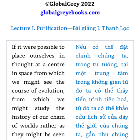
©GlobalGrey 2022
globalgreyebooks.com
Lecture I. Purification
—
Bài giảng I. Thanh Lọc
If it were possible to
Nếu có thể đặt
place ourselves in
chính chúng ta,
thought at a centre
trong tư tưởng, tại
in space from which
một trung tâm
we might see the
trong không gian từ
course of evolution,
đó ta có thể thấy
from which we
tiến trình tiến hoá,
might study the
từ đó ta có thể khảo
history of our chain
cứu lịch sử của dãy
of worlds rather as
thế giới của chúng
they might be seen
ta, gần như chúng