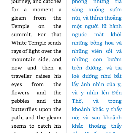
journey, and catches
phóng những tia
for a moment a
sáng xuống sườn
gleam from the
núi, và thỉnh thoảng
Temple on the
một người lữ hành
summit. For that
ngước mắt khỏi
White Temple sends
những bông hoa và
rays of light over the
những viên sỏi và
mountain side, and
những con bướm
now and then a
trên đường, và tia
traveller raises his
loé dường như bắt
eyes from the
lấy ánh nhìn của y,
flowers and the
và y nhìn lên Đền
pebbles and the
Thờ, và trong
butterflies upon the
khoảnh khắc y thấy
path, and the gleam
nó; và sau khoảnh
seems to catch his
khắc thoáng thấy