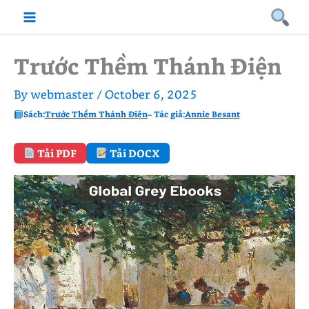
Skip
to
content
Trước Thềm Thánh Điện
By
webmaster
/
October 6, 2025
Sách:
Trước Thềm Thánh Điện
– Tác giả:
Annie Besant
Tải PDF
Tải DOCX