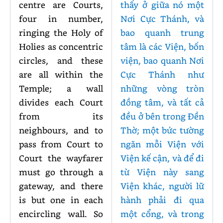
centre are Courts,
thấy ở giữa nó một
four in number,
Nơi Cực Thánh, và
ringing the Holy of
bao quanh trung
Holies as concentric
tâm là các Viện, bốn
circles, and these
viện, bao quanh Nơi
are all within the
Cực Thánh như
Temple; a wall
những vòng tròn
divides each Court
đồng tâm, và tất cả
from its
đều ở bên trong Đền
neighbours, and to
Thờ; một bức tường
pass from Court to
ngăn mỗi Viện với
Court the wayfarer
Viện kế cận, và để đi
must go through a
từ Viện này sang
gateway, and there
Viện khác, người lữ
is but one in each
hành phải đi qua
encircling wall. So
một cổng, và trong