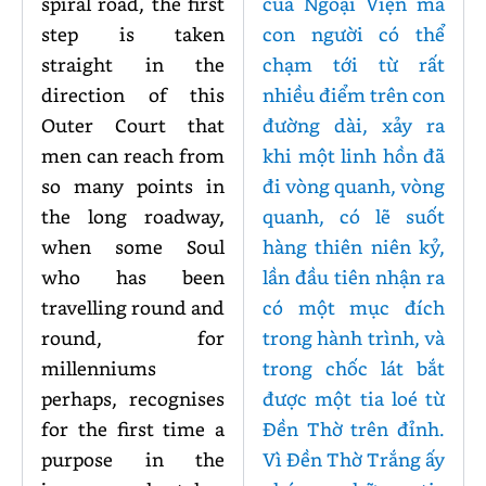
spiral road, the first
của Ngoại Viện mà
step is taken
con người có thể
straight in the
chạm tới từ rất
direction of this
nhiều điểm trên con
Outer Court that
đường dài, xảy ra
men can reach from
khi một linh hồn đã
so many points in
đi vòng quanh, vòng
the long roadway,
quanh, có lẽ suốt
when some Soul
hàng thiên niên kỷ,
who has been
lần đầu tiên nhận ra
travelling round and
có một mục đích
round, for
trong hành trình, và
millenniums
trong chốc lát bắt
perhaps, recognises
được một tia loé từ
for the first time a
Đền Thờ trên đỉnh.
purpose in the
Vì Đền Thờ Trắng ấy