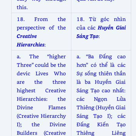
this.
18. From the
18. Từ góc nhìn
perspective of the
của các
Huyền Giai
Creative
Sáng Tạo
:
Hierarchies
:
a. The “higher
a. “Ba Đấng cao
Three” could be the
hơn” có thể là các
devic Lives Who
Sự sống thiên thần
are the three
là ba Huyền Giai
highest Creative
Sáng Tạo cao nhất:
Hierarchies: the
các Ngọn Lửa
Divine Flames
Thiêng (Huyền Giai
(Creative Hierarchy
Sáng Tạo I); các
I); the Divine
Đấng Kiến Tạo
Builders (Creative
Thiêng Liêng