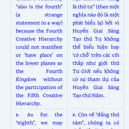
“also is the fourth”
là thứ tư” (theo một
(a strange
nghĩa nào đó là một
statement in a way)
phát biểu lạ) bởi vì
because the Fourth
Huyền Giai Sáng
Creative Hierarchy
Tạo thứ Tư không
could not manifest
thể biểu hiện hay
or ‘have place’ on
‘có chỗ’ trên các cõi
the lower planes as
thấp như giới thứ
the Fourth
Tư
Giới
nếu không
Kingdom
without
có sự tham dự của
the participation of
Huyền Giai Sáng
the Fifth Creative
Tạo thứ Năm.
Hierarchy.
e. As for the
e. Còn về “đấng thứ
“eighth”, we may
tám”, chúng ta có