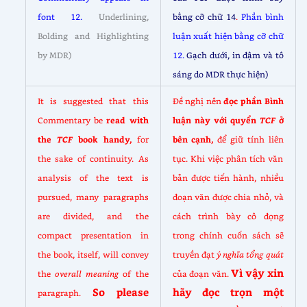
font 12.
Underlining,
bằng cỡ chữ 14
.
Phần bình
Bolding and Highlighting
luận xuất hiện bằng cỡ chữ
by MDR)
12.
Gạch dưới, in đậm và tô
sáng do MDR thực hiện)
It is suggested that this
Đề nghị nên
đọc phần Bình
Commentary be
read with
luận này với quyển
TCF
ở
the
TCF
book handy,
for
bên cạnh,
để giữ tính liên
the sake of continuity. As
tục. Khi việc phân tích văn
analysis of the text is
bản được tiến hành, nhiều
pursued, many paragraphs
đoạn văn được chia nhỏ, và
are divided, and the
cách trình bày cô đọng
compact presentation in
trong chính cuốn sách sẽ
the book, itself, will convey
truyền đạt
ý nghĩa tổng quát
Vì vậy xin
the
overall meaning
of the
của đoạn văn.
So please
hãy đọc trọn một
paragraph.