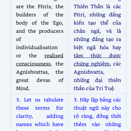
are the Pitris, the
Thiên Thần là các
builders of the
Pitri, những đấng
body of the Ego,
kiến tạo thể của
and the producers
chân ngã, và là
of
những đấng tạo ra
individualisation
biệt ngã hóa hay
or the
realised
tâm thức được
consciousness
, the
chứng nghiệm
, các
Agnishvattas, the
Agnishvatta,
great devas of
những đại thiên
Mind.
thần của Trí Tuệ.
3. Let us tabulate
3. Hãy lập bảng các
these terms for
thuật ngữ này cho
clarity, adding
rõ ràng, đồng thời
names which have
thêm vào những