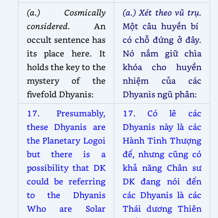
(a.) Cosmically
(a.) Xét theo vũ trụ.
considered.
An
Một câu huyền bí
occult sentence has
có chỗ đứng ở đây.
its place here. It
Nó nắm giữ chìa
holds the key to the
khóa cho huyền
mystery of the
nhiệm của các
fivefold Dhyanis:
Dhyanis ngũ phân:
17. Presumably,
17. Có lẽ các
these Dhyanis are
Dhyanis này là các
the Planetary Logoi
Hành Tinh Thượng
but there is a
đế, nhưng cũng có
possibility that DK
khả năng Chân sư
could be referring
DK đang nói đến
to the Dhyanis
các Dhyanis là các
Who are Solar
Thái dương Thiên