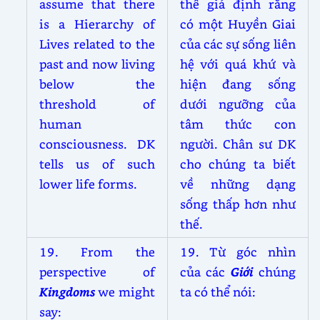
assume that there
thể giả định rằng
is a Hierarchy of
có một Huyền Giai
Lives related to the
của các sự sống liên
past and now living
hệ với quá khứ và
below the
hiện đang sống
threshold of
dưới ngưỡng của
human
tâm thức con
consciousness. DK
người. Chân sư DK
tells us of such
cho chúng ta biết
lower life forms.
về những dạng
sống thấp hơn như
thế.
19. From the
19. Từ góc nhìn
perspective of
của các
Giới
chúng
Kingdoms
we might
ta có thể nói:
say: