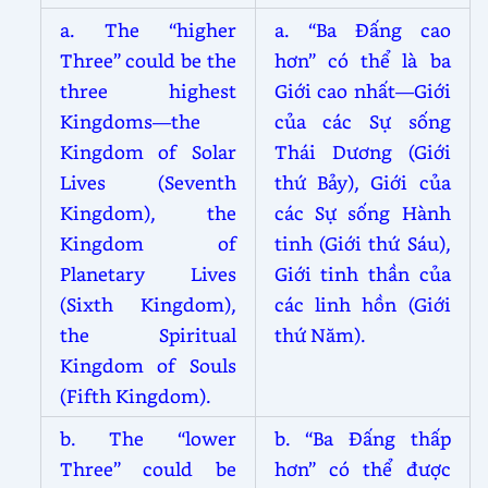
a. The “higher
a. “Ba Đấng cao
Three” could be the
hơn” có thể là ba
three highest
Giới cao nhất—Giới
Kingdoms—the
của các Sự sống
Kingdom of Solar
Thái Dương (Giới
Lives (Seventh
thứ Bảy), Giới của
Kingdom), the
các Sự sống Hành
Kingdom of
tinh (Giới thứ Sáu),
Planetary Lives
Giới tinh thần của
(Sixth Kingdom),
các linh hồn (Giới
the Spiritual
thứ Năm).
Kingdom of Souls
(Fifth Kingdom).
b. The “lower
b. “Ba Đấng thấp
Three” could be
hơn” có thể được