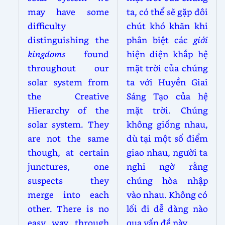
may have some
ta, có thể sẽ gặp đôi
difficulty
chút khó khăn khi
distinguishing the
phân biệt các
giới
kingdoms
found
hiện diện khắp hệ
throughout our
mặt trời của chúng
solar system from
ta với Huyền Giai
the Creative
Sáng Tạo của hệ
Hierarchy of the
mặt trời. Chúng
solar system. They
không giống nhau,
are not the same
dù tại một số điểm
though, at certain
giao nhau, người ta
junctures, one
nghi ngờ rằng
suspects they
chúng hòa nhập
merge into each
vào nhau. Không có
other. There is no
lối đi dễ dàng nào
easy way through
qua vấn đề này.