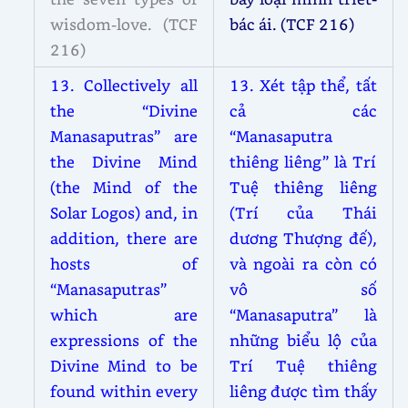
wisdom-love. (TCF
bác ái. (TCF 216)
216)
13. Collectively all
13. Xét tập thể, tất
the “Divine
cả các
Manasaputras” are
“Manasaputra
the Divine Mind
thiêng liêng” là Trí
(the Mind of the
Tuệ thiêng liêng
Solar Logos) and, in
(Trí của Thái
addition, there are
dương Thượng đế),
hosts of
và ngoài ra còn có
“Manasaputras”
vô số
which are
“Manasaputra” là
expressions of the
những biểu lộ của
Divine Mind to be
Trí Tuệ thiêng
found within every
liêng được tìm thấy