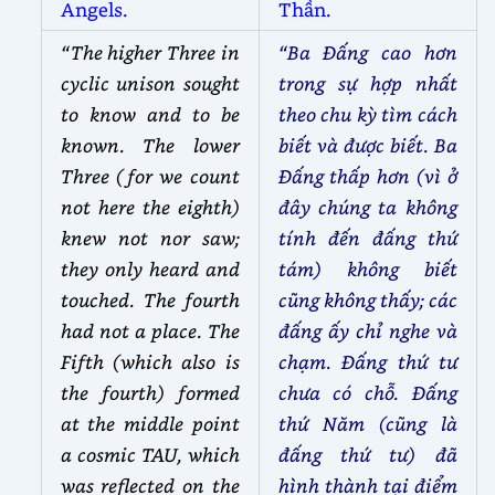
Angels.
Thần.
“The higher Three in
“Ba Đấng cao hơn
cyclic unison sought
trong sự hợp nhất
to know and to be
theo chu kỳ tìm cách
known. The lower
biết và được biết. Ba
Three (for we count
Đấng thấp hơn (vì ở
not here the eighth)
đây chúng ta không
knew not nor saw;
tính đến đấng thứ
they only heard and
tám) không biết
touched. The fourth
cũng không thấy; các
had not a place. The
đấng ấy chỉ nghe và
Fifth (which also is
chạm. Đấng thứ tư
the fourth) formed
chưa có chỗ. Đấng
at the middle point
thứ Năm (cũng là
a cosmic TAU, which
đấng thứ tư) đã
was reflected on the
hình thành tại điểm