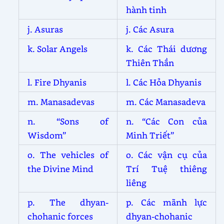
hành tinh
j. Asuras
j. Các Asura
k. Solar Angels
k. Các Thái dương
Thiên Thần
l. Fire Dhyanis
l. Các Hỏa Dhyanis
m. Manasadevas
m. Các Manasadeva
n. “Sons of
n. “Các Con của
Wisdom”
Minh Triết”
o. The vehicles of
o. Các vận cụ của
the Divine Mind
Trí Tuệ thiêng
liêng
p. The dhyan-
p. Các mãnh lực
chohanic forces
dhyan-chohanic