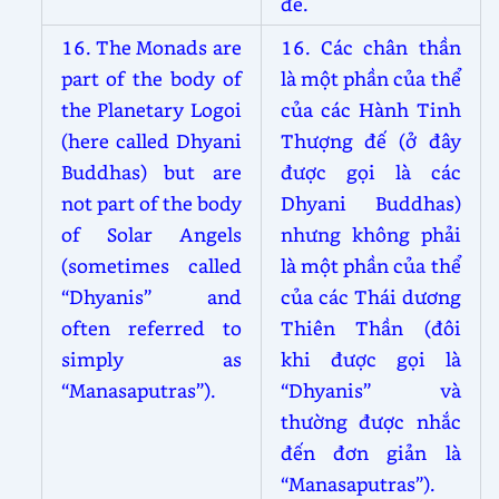
đế.
16. The Monads are
16. Các chân thần
part of the body of
là một phần của thể
the Planetary Logoi
của các Hành Tinh
(here called Dhyani
Thượng đế (ở đây
Buddhas) but are
được gọi là các
not part of the body
Dhyani Buddhas)
of Solar Angels
nhưng không phải
(sometimes called
là một phần của thể
“Dhyanis” and
của các Thái dương
often referred to
Thiên Thần (đôi
simply as
khi được gọi là
“Manasaputras”).
“Dhyanis” và
thường được nhắc
đến đơn giản là
“Manasaputras”).