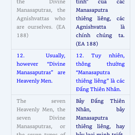
the Divine
tính” của các
Manasaputras, the
Manasaputra
Agnishvattas who
thiêng liêng, các
are ourselves. (EA
Agnishvatta là
188)
chính chúng ta.
(EA 188)
12. Usually,
12. Tuy nhiên,
however “Divine
thông thường
Manasaputras” are
“Manasaputra
Heavenly Men.
thiêng liêng” là các
Đấng Thiên Nhân.
The seven
Bảy Đấng Thiên
Heavenly Men, the
Nhân, bảy
seven Divine
Manasaputra
Manasaputras, or
thiêng liêng, hay
the seven types of
bảy loại minh triết-