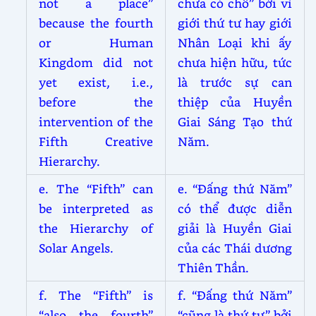
not a place”
chưa có chỗ” bởi vì
because the fourth
giới thứ tư hay giới
or Human
Nhân Loại khi ấy
Kingdom did not
chưa hiện hữu, tức
yet exist, i.e.,
là trước sự can
before the
thiệp của Huyền
intervention of the
Giai Sáng Tạo thứ
Fifth Creative
Năm.
Hierarchy.
e. The “Fifth” can
e. “Đấng thứ Năm”
be interpreted as
có thể được diễn
the Hierarchy of
giải là Huyền Giai
Solar Angels.
của các Thái dương
Thiên Thần.
f. The “Fifth” is
f. “Đấng thứ Năm”
“also the fourth”
“cũng là thứ tư” bởi