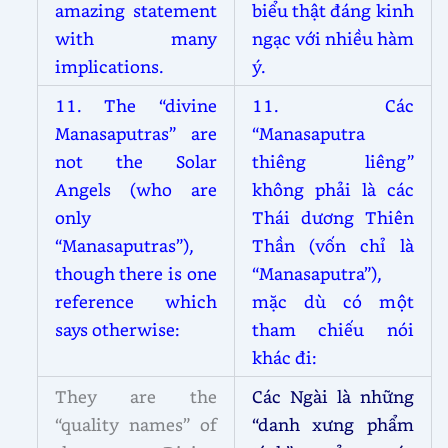
amazing statement
biểu thật đáng kinh
with many
ngạc với nhiều hàm
implications.
ý.
11. The “divine
11. Các
Manasaputras” are
“Manasaputra
not the Solar
thiêng liêng”
Angels (who are
không phải là các
only
Thái dương Thiên
“Manasaputras”),
Thần (vốn chỉ là
though there is one
“Manasaputra”),
reference which
mặc dù có một
says otherwise:
tham chiếu nói
khác đi:
They are the
Các Ngài là những
“quality names” of
“danh xưng phẩm