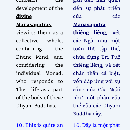
development of the
đến sự phát triển
divine
của các
Manasaputras
,
Manasaputra
viewing them as a
thiêng liêng
, xét
collective whole,
các Ngài như một
containing the
toàn thể tập thể,
Divine Mind, and
chứa đựng Trí Tuệ
considering the
thiêng liêng, và xét
individual Monad,
chân thần cá biệt,
who responds to
vốn đáp ứng với sự
Their life as a part
sống của Các Ngài
of the body of these
như một phần của
Dhyani Buddhas.
thể của các Dhyani
Buddha này.
10. This is quite an
10. Đây là một phát