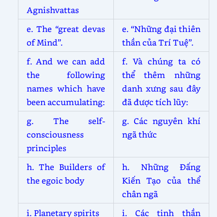
Agnishvattas
e. The “great devas
e. “Những đại thiên
of Mind”.
thần của Trí Tuệ”.
f. And we can add
f. Và chúng ta có
the following
thể thêm những
names which have
danh xưng sau đây
been accumulating:
đã được tích lũy:
g. The self-
g. Các nguyên khí
consciousness
ngã thức
principles
h. The Builders of
h. Những Đấng
the egoic body
Kiến Tạo của thể
chân ngã
i. Planetary spirits
i. Các tinh thần