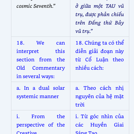
cosmic Seventh.”
ở giữa một TAU vũ
trụ, được phản chiếu
trên Đấng thứ Bảy
vũ trụ.”
18. We can
18. Chúng ta có thể
interpret this
diễn giải đoạn này
section from the
từ Cổ Luận theo
Old Commentary
nhiều cách:
in several ways:
a. In a dual solar
a. Theo cách nhị
systemic manner
nguyên của hệ mặt
trời
i. From the
i. Từ góc nhìn của
perspective of the
các Huyền Giai
Creative
Sáng Tạo