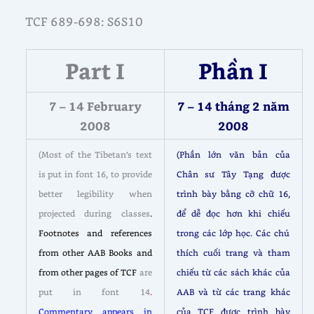
TCF 689-698: S6S10
Part I
Phần I
7 – 14 February
7 – 14 tháng 2 năm
2008
2008
(Most of the Tibetan’s text
(Phần lớn văn bản của
is put in font 16, to provide
Chân sư Tây Tạng được
better legibility when
trình bày bằng cỡ chữ 16,
projected during classes
.
để dễ đọc hơn khi chiếu
Footnotes and references
trong các lớp học. Các chú
from other AAB Books and
thích cuối trang và tham
from other pages of TCF
are
chiếu từ các sách khác của
put in font 14
.
AAB và từ các trang khác
Commentary appears in
của TCF
được trình bày