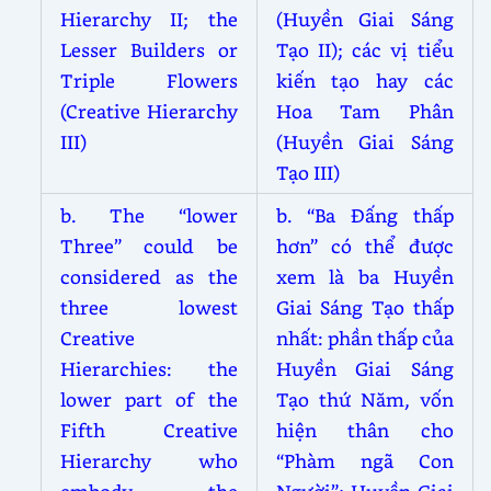
Hierarchy II; the
(Huyền Giai Sáng
Lesser Builders or
Tạo II); các vị tiểu
Triple Flowers
kiến tạo hay các
(Creative Hierarchy
Hoa Tam Phân
III)
(Huyền Giai Sáng
Tạo III)
b. The “lower
b. “Ba Đấng thấp
Three” could be
hơn” có thể được
considered as the
xem là ba Huyền
three lowest
Giai Sáng Tạo thấp
Creative
nhất: phần thấp của
Hierarchies: the
Huyền Giai Sáng
lower part of the
Tạo thứ Năm, vốn
Fifth Creative
hiện thân cho
Hierarchy who
“Phàm ngã Con