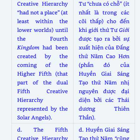
Creative Hierarchy
Tư “chưa có chỗ” (ít
“had not a place” (at
nhất là trong các
least within the
cõi thấp) cho đến
lower worlds) until
khi giới thứ Tư
Giới
the Fourth
được tạo ra bởi sự
Kingdom
had been
xuất hiện của Đấng
created by the
thứ Năm Cao Hơn
coming of the
(phần đó của
Higher Fifth (that
Huyền Giai Sáng
part of the dual
Tạo thứ Năm nhị
Fifth Creative
nguyên được đại
Hierarchy
diện bởi các Thái
represented by the
dương Thiên
Solar Angels).
Thần).
d. The Fifth
d. Huyền Giai Sáng
Creative Hierarchy
Tạo thứ Năm “cũng