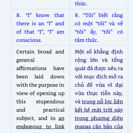
thức.
8. “I” know that
8. “Tôi” biết rằng
there is an “I” and
có một “tôi” và về
of that “I”, “I” am
“tôi” ấy, “tôi” có
conscious.
tâm thức.
Certain broad and
Một số khẳng định
general
rộng lớn và tổng
affirmations have
quát đã được nêu ra
been laid down
với mục đích mở ra
with the purpose in
chủ đề vừa vĩ đại
view of opening up
vừa thực tiễn này,
this stupendous
và
trong nỗ lực liên
and practical
kết hệ mặt trời này
subject, and in
an
trong phương diện
endeavour to link
manas căn bản của