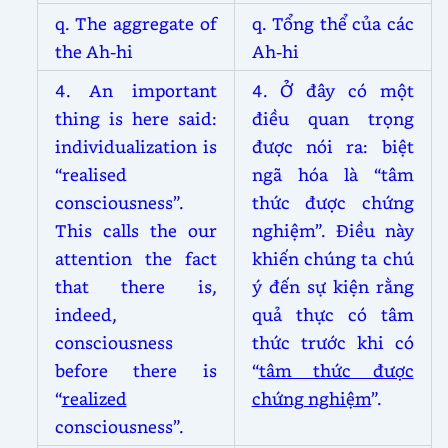
q. The aggregate of
q. Tổng thể của các
the Ah-hi
Ah-hi
4. An important
4. Ở đây có một
thing is here said:
điều quan trọng
individualization is
được nói ra: biệt
“realised
ngã hóa là “tâm
consciousness”.
thức được chứng
This calls the our
nghiệm”. Điều này
attention the fact
khiến chúng ta chú
that there is,
ý đến sự kiện rằng
indeed,
quả thực có tâm
consciousness
thức trước khi có
before there is
“
tâm thức được
“
realized
chứng nghiệm
”.
consciousness”.