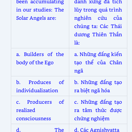
been accumulating
danh xưng đã tích
in our studies: The
lũy trong quá trình
Solar Angels are:
nghiên cứu của
chúng ta: Các Thái
dương Thiên Thần
là:
a. Builders of the
a. Những đấng kiến
body of the Ego
tạo thể của Chân
ngã
b. Produces of
b. Những đấng tạo
individualization
ra biệt ngã hóa
c. Producers of
c. Những đấng tạo
realized
ra tâm thức được
consciousness
chứng nghiệm
d. The
d. Các Agnishvatta