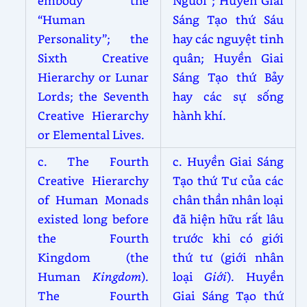
embody the
Người”; Huyền Giai
“Human
Sáng Tạo thứ Sáu
Personality”; the
hay các nguyệt tinh
Sixth Creative
quân; Huyền Giai
Hierarchy or Lunar
Sáng Tạo thứ Bảy
Lords; the Seventh
hay các sự sống
Creative Hierarchy
hành khí.
or Elemental Lives.
c. The Fourth
c. Huyền Giai Sáng
Creative Hierarchy
Tạo thứ Tư của các
of Human Monads
chân thần nhân loại
existed long before
đã hiện hữu rất lâu
the Fourth
trước khi có giới
Kingdom (the
thứ tư (giới nhân
Human
Kingdom
).
loại
Giới
). Huyền
The Fourth
Giai Sáng Tạo thứ