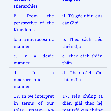
Hierarchies
ii. From the
ii. Từ góc nhìn của
perspective of the
các Giới
Kingdoms
b. In a microcosmic
b. Theo cách tiểu
manner
thiên địa
c. In a devic
c. Theo cách thiên
manner
thần
d. In a
d. Theo cách đại
macrocosmic
thiên địa.
manner.
17. In we interpret
17. Nếu chúng ta
in terms of our
diễn giải theo hệ
solar system we
mặt trời của chúng