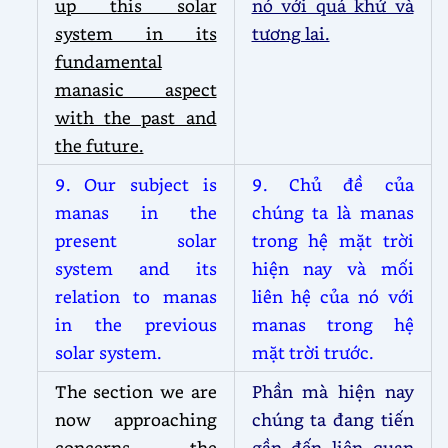
up this solar
nó với quá khứ và
system in its
tương lai.
fundamental
manasic aspect
with the past and
the future.
9. Our subject is
9. Chủ đề của
manas in the
chúng ta là manas
present solar
trong hệ mặt trời
system and its
hiện nay và mối
relation to manas
liên hệ của nó với
in the previous
manas trong hệ
solar system.
mặt trời trước.
The section we are
Phần mà hiện nay
now approaching
chúng ta đang tiến
concerns the
gần đến liên quan