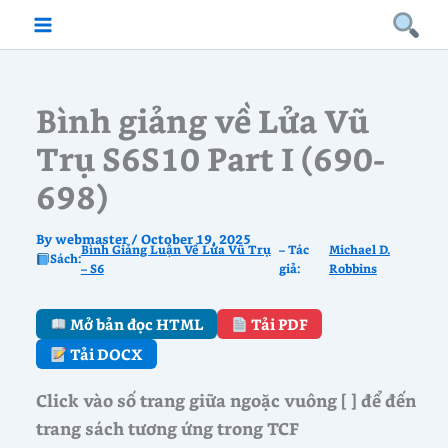
Skip
to
content
Bình giảng về Lửa Vũ
Trụ S6S10 Part I (690-
698)
By
webmaster
/
October 19, 2025
Bình Giảng Luận Về Lửa Vũ Trụ
– Tác
Michael D.
Sách:
– S6
giả:
Robbins
Mở bản đọc HTML
Tải PDF
Tải DOCX
Click vào số trang giữa ngoặc vuông [ ] để đến
trang sách tương ứng trong TCF