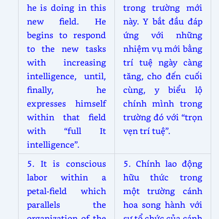
he is doing in this
trong trường mới
new field. He
này. Y bắt đầu đáp
begins to respond
ứng với những
to the new tasks
nhiệm vụ mới bằng
with increasing
trí tuệ ngày càng
intelligence, until,
tăng, cho đến cuối
finally, he
cùng, y biểu lộ
expresses himself
chính mình trong
within that field
trường đó với “trọn
with “full It
vẹn trí tuệ”.
intelligence”.
5. It is conscious
5. Chính lao động
labor within a
hữu thức trong
petal-field which
một trường cánh
parallels the
hoa song hành với
organization of the
sự tổ chức của cánh