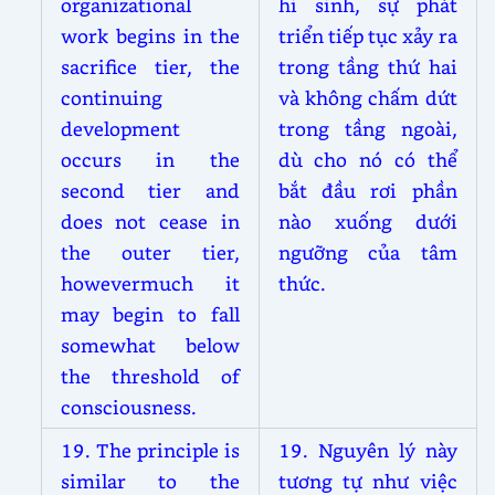
organizational
hi sinh, sự phát
work begins in the
triển tiếp tục xảy ra
sacrifice tier, the
trong tầng thứ hai
continuing
và không chấm dứt
development
trong tầng ngoài,
occurs in the
dù cho nó có thể
second tier and
bắt đầu rơi phần
does not cease in
nào xuống dưới
the outer tier,
ngưỡng của tâm
howevermuch it
thức.
may begin to fall
somewhat below
the threshold of
consciousness.
19. The principle is
19. Nguyên lý này
similar to the
tương tự như việc