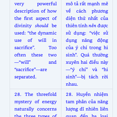
very powerful
mô tả rất mạnh mẽ
description of how
về cách phương
the first aspect of
diện thứ nhất của
divinity
should
be
thiên tính
nên
được
used: “the dynamic
sử dụng: “việc sử
use of will in
dụng năng động
sacrifice”. Too
của ý chí trong hi
often these two
sinh”. Quá thường
—“will” and
xuyên hai điều này
“sacrifice”—are
—“ý chí” và “hi
separated.
sinh”—bị tách rời
nhau.
28. The threefold
28. Huyền nhiệm
mystery of energy
tam phân của năng
naturally concerns
lượng dĩ nhiên liên
the three types of
quan đến ba loại