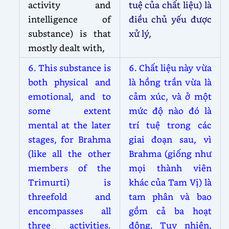
activity and
tuệ của chất liệu) là
intelligence of
điều chủ yếu được
substance) is that
xử lý,
mostly dealt with,
6. This substance is
6. Chất liệu này vừa
both physical and
là hồng trần vừa là
emotional, and to
cảm xúc, và ở một
some extent
mức độ nào đó là
mental at the later
trí tuệ trong các
stages, for Brahma
giai đoạn sau, vì
(like all the other
Brahma (giống như
members of the
mọi thành viên
Trimurti) is
khác của Tam Vị) là
threefold and
tam phân và bao
encompasses all
gồm cả ba hoạt
three activities.
động. Tuy nhiên,