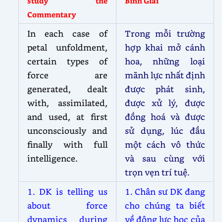
study the
Bình Giải
Commentary
In each case of
Trong mỗi trường
petal unfoldment,
hợp khai mở cánh
certain types of
hoa, những loại
force are
mãnh lực nhất định
generated, dealt
được phát sinh,
with, assimilated,
được xử lý, được
and used, at first
đồng hoá và được
unconsciously and
sử dụng, lúc đầu
finally with full
một cách vô thức
intelligence.
và sau cùng với
trọn vẹn trí tuệ.
1. DK is telling us
1. Chân sư DK đang
about force
cho chúng ta biết
dynamics during
về động lực học của