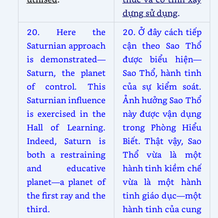
dựng sử dụng
.
20. Here the
20. Ở đây cách tiếp
Saturnian approach
cận theo Sao Thổ
is demonstrated—
được biểu hiện—
Saturn, the planet
Sao Thổ, hành tinh
of control. This
của sự kiểm soát.
Saturnian influence
Ảnh hưởng Sao Thổ
is exercised in the
này được vận dụng
Hall of Learning.
trong Phòng Hiểu
Indeed, Saturn is
Biết. Thật vậy, Sao
both a restraining
Thổ vừa là một
and educative
hành tinh kiềm chế
planet—a planet of
vừa là một hành
the first ray and the
tinh giáo dục—một
third.
hành tinh của cung