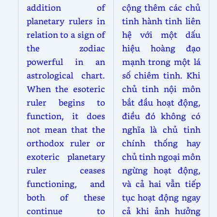
addition of
cộng thêm các chủ
planetary rulers in
tinh hành tinh liên
relation to a sign of
hệ với một dấu
the zodiac
hiệu hoàng đạo
powerful in an
mạnh trong một lá
astrological chart.
số chiêm tinh. Khi
When the esoteric
chủ tinh nội môn
ruler begins to
bắt đầu hoạt động,
function, it does
điều đó không có
not mean that the
nghĩa là chủ tinh
orthodox ruler or
chính thống hay
exoteric planetary
chủ tinh ngoại môn
ruler ceases
ngừng hoạt động,
functioning, and
và cả hai vẫn tiếp
both of these
tục hoạt động ngay
continue to
cả khi ảnh hưởng