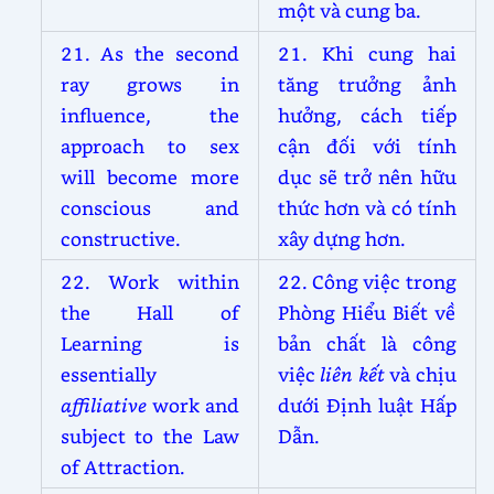
một và cung ba.
21. As the second
21. Khi cung hai
ray grows in
tăng trưởng ảnh
influence, the
hưởng, cách tiếp
approach to sex
cận đối với tính
will become more
dục sẽ trở nên hữu
conscious and
thức hơn và có tính
constructive.
xây dựng hơn.
22. Work within
22. Công việc trong
the Hall of
Phòng Hiểu Biết về
Learning is
bản chất là công
essentially
việc
liên kết
và chịu
affiliative
work and
dưới Định luật Hấp
subject to the Law
Dẫn.
of Attraction.