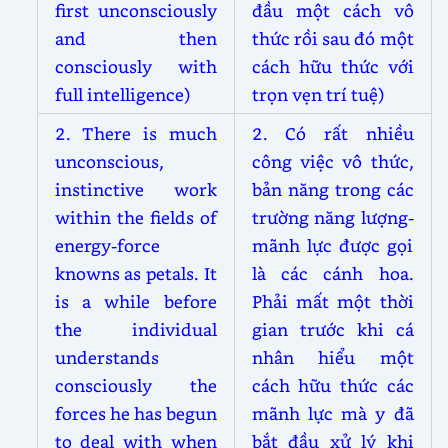
first unconsciously
đầu một cách vô
and then
thức rồi sau đó một
consciously with
cách hữu thức với
full intelligence)
trọn vẹn trí tuệ)
2. There is much
2. Có rất nhiều
unconscious,
công việc vô thức,
instinctive work
bản năng trong các
within the fields of
trường năng lượng-
energy-force
mãnh lực được gọi
knowns as petals. It
là các cánh hoa.
is a while before
Phải mất một thời
the individual
gian trước khi cá
understands
nhân hiểu một
consciously the
cách hữu thức các
forces he has begun
mãnh lực mà y đã
to deal with when
bắt đầu xử lý khi