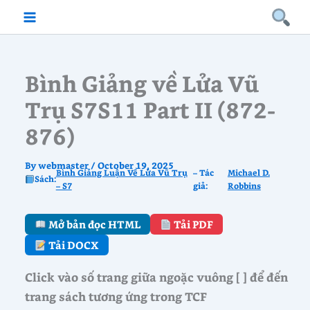
Skip
to
content
Bình Giảng về Lửa Vũ
Trụ S7S11 Part II (872-
876)
By
webmaster
/
October 19, 2025
Bình Giảng Luận Về Lửa Vũ Trụ
– Tác
Michael D.
Sách:
– S7
giả:
Robbins
Mở bản đọc HTML
Tải PDF
Tải DOCX
Click vào số trang giữa ngoặc vuông [ ] để đến
trang sách tương ứng trong TCF