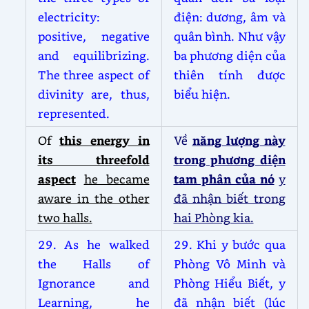
electricity:
điện: dương, âm và
positive, negative
quân bình. Như vậy
and equilibrizing.
ba phương diện của
The three aspect of
thiên tính được
divinity are, thus,
biểu hiện.
represented.
Of
this energy in
Về
năng lượng này
its threefold
trong phương diện
aspect
he became
tam phân của nó
y
aware in the other
đã nhận biết trong
two halls.
hai Phòng kia.
29. As he walked
29. Khi y bước qua
the Halls of
Phòng Vô Minh và
Ignorance and
Phòng Hiểu Biết, y
Learning, he
đã nhận biết (lúc