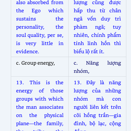
also absorbed from
lượng cũng được
the Ego which
hấp thu từ chân
sustains the
ngã vốn duy trì
personality, the
phàm ngã; tuy
soul quality, per se,
nhiên, chính phẩm
is very little in
tính linh hồn thì
evidence.
biểu lộ rất ít.
c. Group energy,
c. Năng lượng
nhóm,
13. This is the
13. Đây là năng
energy of those
lượng của những
groups with which
nhóm mà con
the man associates
người liên kết trên
on the physical
cõi hồng trần—gia
plane—the family,
đình, bộ lạc, cộng