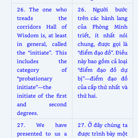
26. The one who
26. Người bước
treads the
trên các hành lang
corridors Hall of
của Phòng Minh
Wisdom is, at least
triết, ít nhất nói
in general, called
chung, được gọi là
the “initiate”. This
“điểm đạo đồ”. Điều
includes the
này bao gồm cả loại
category of
“điểm đạo đồ dự
“probationary
bị”—điểm đạo đồ
initiate”—the
của cấp thứ nhất và
initiate of the first
thứ hai.
and second
degrees.
27. We have
27. Ở đây chúng ta
presented to us a
được trình bày một