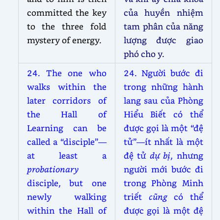
committed the key
của huyền nhiệm
to the three fold
tam phân của năng
mystery of energy.
lượng được giao
phó cho y.
24. The one who
24. Người bước đi
walks within the
trong những hành
later corridors of
lang sau của Phòng
the Hall of
Hiểu Biết có thể
Learning can be
được gọi là một “đệ
called a “disciple”—
tử”—ít nhất là một
at least a
đệ tử
dự bị
, nhưng
probationary
người mới bước đi
disciple, but one
trong Phòng Minh
newly walking
triết
cũng
có thể
within the Hall of
được gọi là một đệ