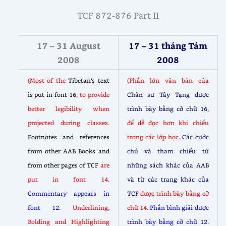
TCF 872-876 Part II
17 – 31 August
17 – 31 tháng Tám
2008
2008
(Most of the
Tibetan’s text
(Phần lớn văn bản của
is put in font 16
, to provide
Chân sư Tây Tạng được
better legibility when
trình bày bằng cỡ chữ 16
,
projected during classes
.
để dễ đọc hơn khi chiếu
Footnotes and references
trong các lớp học
. Các cước
from other AAB Books and
chú và tham chiếu từ
from other pages of TCF
are
những sách khác của AAB
put in font 14.
và từ các trang khác của
Commentary appears in
TCF
được trình bày bằng cỡ
font 12.
Underlining,
chữ 14.
Phần bình giải được
Bolding and Highlighting
trình bày bằng cỡ chữ 12.