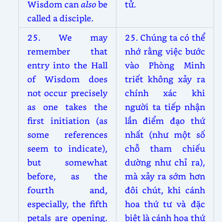
Wisdom can
also
be
tử.
called a disciple.
25. We may
25. Chúng ta có thể
remember that
nhớ rằng việc bước
entry into the Hall
vào Phòng Minh
of Wisdom does
triết không xảy ra
not occur precisely
chính xác khi
as one takes the
người ta tiếp nhận
first initiation (as
lần điểm đạo thứ
some references
nhất (như một số
seem to indicate),
chỗ tham chiếu
but somewhat
dường như chỉ ra),
before, as the
mà xảy ra sớm hơn
fourth and,
đôi chút, khi cánh
especially, the fifth
hoa thứ tư và đặc
petals are opening.
biệt là cánh hoa thứ