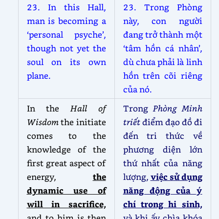
23. In this Hall,
23. Trong Phòng
man is becoming a
này, con người
‘personal psyche’,
đang trở thành một
though not yet the
‘tâm hồn cá nhân’,
soul on its own
dù chưa phải là linh
plane.
hồn trên cõi riêng
của nó.
In the
Hall of
Trong
Phòng Minh
Wisdom
the initiate
triết
điểm đạo đồ đi
comes to the
đến tri thức về
knowledge of the
phương diện lớn
first great aspect of
thứ nhất của năng
energy,
the
lượng,
việc sử dụng
dynamic use of
năng động của ý
will in sacrifice,
chí trong hi sinh,
and to him is then
và khi ấy chìa khóa