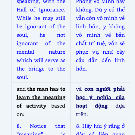
speaking, with the
Phòng Vô Minh hay
Hall of Ignorance.
không. Dù y có thể
While he may still
vẫn còn vô minh về
be ignorant of the
linh hồn, y không
soul, he not
vô minh về bản
ignorant of the
chất trí tuệ, vốn sẽ
mental nature
phục vụ như cây
which will serve as
cầu dẫn đến linh
the bridge to the
hồn.
soul.
and
the man has to
và
con người phải
learn the meaning
học ý nghĩa của
of activity
based
hoạt động
dựa
on:
trên:
8. Notice that
8. Hãy lưu ý rằng ở
“meaning” is
đây có liên quan