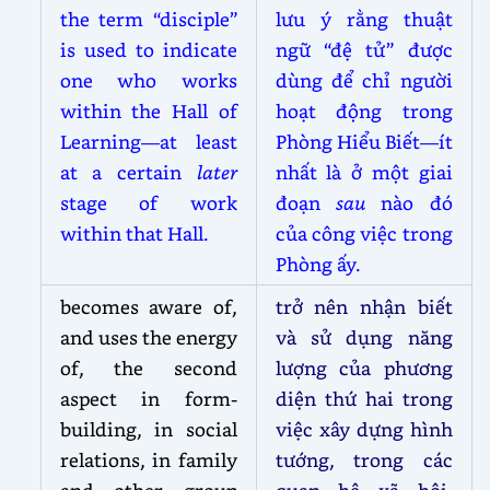
the term “disciple”
lưu ý rằng thuật
is used to indicate
ngữ “đệ tử” được
one who works
dùng để chỉ người
within the Hall of
hoạt động trong
Learning—at least
Phòng Hiểu Biết—ít
at a certain
later
nhất là ở một giai
stage of work
đoạn
sau
nào đó
within that Hall.
của công việc trong
Phòng ấy.
becomes aware of,
trở nên nhận biết
and uses the energy
và sử dụng năng
of, the second
lượng của phương
aspect in form-
diện thứ hai trong
building, in social
việc xây dựng hình
relations, in family
tướng, trong các