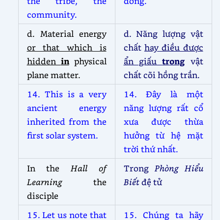
the tribe, the
đồng.
community.
d. Material energy
d. Năng lượng vật
or that which is
chất
hay điều được
hidden
in
physical
ẩn giấu
trong
vật
plane matter.
chất cõi hồng trần.
14. This is a very
14. Đây là một
ancient energy
năng lượng rất cổ
inherited from the
xưa được thừa
first solar system.
hưởng từ hệ mặt
trời thứ nhất.
In the
Hall of
Trong
Phòng Hiểu
Learning
the
Biết
đệ tử
disciple
15. Let us note that
15. Chúng ta hãy