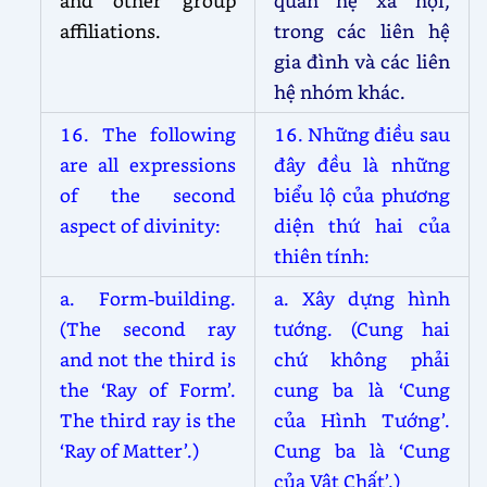
and other group
quan hệ xã hội,
affiliations.
trong các liên hệ
gia đình và các liên
hệ nhóm khác.
16. The following
16. Những điều sau
are all expressions
đây đều là những
of the second
biểu lộ của phương
aspect of divinity:
diện thứ hai của
thiên tính:
a. Form-building.
a. Xây dựng hình
(The second ray
tướng. (Cung hai
and not the third is
chứ không phải
the ‘Ray of Form’.
cung ba là ‘Cung
The third ray is the
của Hình Tướng’.
‘Ray of Matter’.)
Cung ba là ‘Cung
của Vật Chất’.)