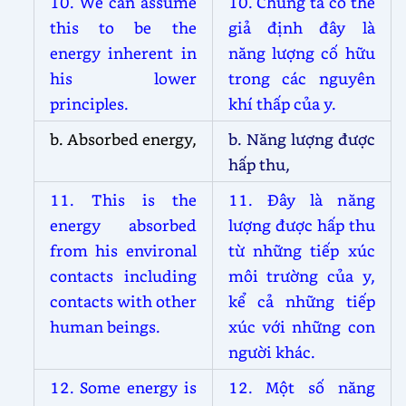
10. We can assume
10. Chúng ta có thể
this to be the
giả định đây là
energy inherent in
năng lượng cố hữu
his lower
trong các nguyên
principles.
khí thấp của y.
b. Absorbed energy,
b. Năng lượng được
hấp thu,
11. This is the
11. Đây là năng
energy absorbed
lượng được hấp thu
from his environal
từ những tiếp xúc
contacts including
môi trường của y,
contacts with other
kể cả những tiếp
human beings.
xúc với những con
người khác.
12. Some energy is
12. Một số năng