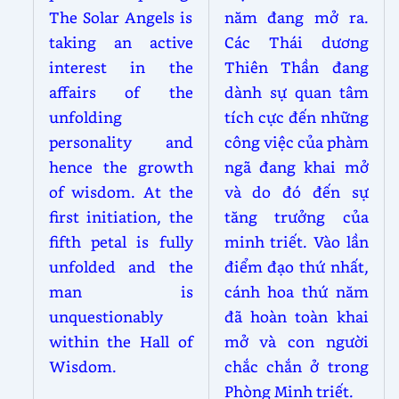
The Solar Angels is
năm đang mở ra.
taking an active
Các Thái dương
interest in the
Thiên Thần đang
affairs of the
dành sự quan tâm
unfolding
tích cực đến những
personality and
công việc của phàm
hence the growth
ngã đang khai mở
of wisdom. At the
và do đó đến sự
first initiation, the
tăng trưởng của
fifth petal is fully
minh triết. Vào lần
unfolded and the
điểm đạo thứ nhất,
man is
cánh hoa thứ năm
unquestionably
đã hoàn toàn khai
within the Hall of
mở và con người
Wisdom.
chắc chắn ở trong
Phòng Minh triết.