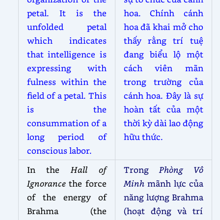
petal. It is the
hoa. Chính cánh
unfolded petal
hoa đã khai mở cho
which indicates
thấy rằng trí tuệ
that intelligence is
đang biểu lộ một
expressing with
cách viên mãn
fulness within the
trong trường của
field of a petal. This
cánh hoa. Đây là sự
is the
hoàn tất của một
consummation of a
thời kỳ dài lao động
long period of
hữu thức.
conscious labor.
In the
Hall of
Trong
Phòng Vô
Ignorance
the force
Minh
mãnh lực của
of the energy of
năng lượng Brahma
Brahma (the
(hoạt động và trí