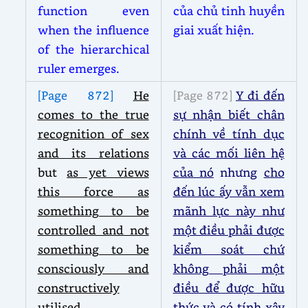
function even
của chủ tinh huyền
when the influence
giai xuất hiện.
of the hierarchical
ruler emerges.
[Page 872]
He
[Page 872]
Y đi đến
comes to the true
sự nhận biết chân
recognition of sex
chính về tính dục
and its relations
và các mối liên hệ
but
as yet views
của nó
nhưng
cho
this force as
đến lúc ấy vẫn xem
something to be
mãnh lực này như
controlled and not
một điều phải được
something to be
kiểm soát chứ
consciously and
không phải một
constructively
điều để được hữu
utilised
.
thức và có tính xây