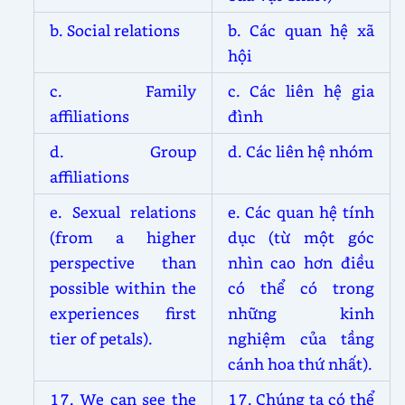
b. Social relations
b. Các quan hệ xã
hội
c. Family
c. Các liên hệ gia
affiliations
đình
d. Group
d. Các liên hệ nhóm
affiliations
e. Sexual relations
e. Các quan hệ tính
(from a higher
dục (từ một góc
perspective than
nhìn cao hơn điều
possible within the
có thể có trong
experiences first
những kinh
tier of petals).
nghiệm của tầng
cánh hoa thứ nhất).
17. We can see the
17. Chúng ta có thể