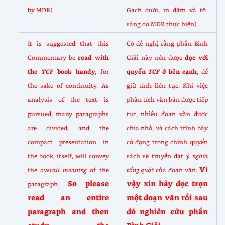
by MDR)
Gạch dưới, in đậm và tô
sáng do MDR thực hiện)
It is suggested that this
Có đề nghị rằng phần Bình
Commentary be
read with
Giải này nên được
đọc với
the
TCF
book handy,
for
quyển
TCF
ở bên cạnh,
để
the sake of continuity. As
giữ tính liên tục. Khi việc
analysis of the text is
phân tích văn bản được tiếp
pursued, many paragraphs
tục, nhiều đoạn văn được
are divided, and the
chia nhỏ, và cách trình bày
compact presentation in
cô đọng trong chính quyển
the book, itself, will convey
sách sẽ truyền đạt
ý nghĩa
Vì
the
overall meaning
of the
tổng quát
của đoạn văn.
So please
vậy xin hãy đọc trọn
paragraph.
read an entire
một đoạn văn rồi sau
paragraph and then
đó nghiên cứu phần