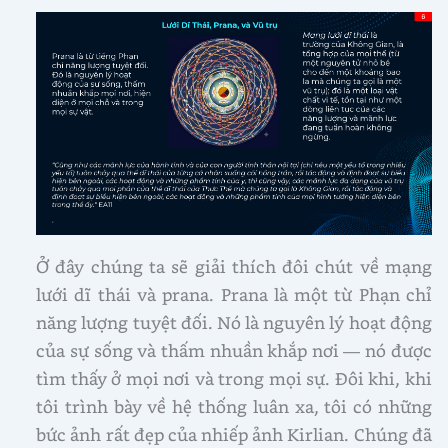
Ở đây chúng ta sẽ giải thích đôi chút về mạng
lưới dĩ thái và prana. Prana là một từ Phạn chỉ
năng lượng tuyệt đối. Nó là nguyên lý hoạt động
của sự sống và thấm nhuần khắp nơi — nó được
tìm thấy ở mọi nơi và trong mọi sự. Đôi khi, khi
tôi trình bày về hệ thống luân xa, tôi có những
bức ảnh rất đẹp của nhiếp ảnh Kirlian. Chúng đã