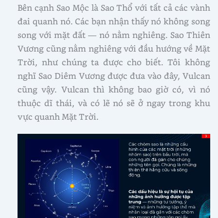
Bên cạnh Sao Mộc là Sao Thổ với tất cả các vành
đai quanh nó. Các bạn nhận thấy nó không song
song với mặt đất — nó nằm nghiêng. Sao Thiên
Vương cũng nằm nghiêng với đầu hướng về Mặt
Trời, như chúng ta được cho biết. Tôi không
nghĩ Sao Diêm Vương được đưa vào đây, Vulcan
cũng vậy. Vulcan thì không bao giờ có, vì nó
thuộc dĩ thái, và có lẽ nó sẽ ở ngay trong khu
vực quanh Mặt Trời.