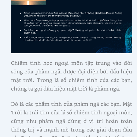
Chiêm tinh học ngoại môn tập trung vào đời
sống của phàm ngã, được đại diện bởi dấu hiệu
mặt trời. Trong lá số chiêm tinh của các bạn,
chúng ta gọi dấu hiệu mặt trời là phàm ngã.
Đó là các phẩm tính của phàm ngã các bạn. Mặt
Trời là trái tim của lá số chiêm tinh ngoại môn,
cũng như phàm ngã đứng ở vị trí hoàn toàn
thống trị và mạnh mẽ trong các giai đoạn đầu