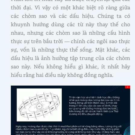
thời đại. Vì vậy có một khác biệt rõ ràng giữa
các chòm sao và các dấu hiệu. Chúng ta có
khuynh hướng dùng các từ này thay thế cho
nhau, nhưng các chòm sao là những cấu hình
thực sự trên bầu trời — chính các ngôi sao thực
sự, vốn là những thực thể sống. Mặt khác, các
dấu hiệu là ảnh hưởng tập trung của các chòm
sao này. Nếu không hiểu gì khác, ít nhất hãy
hiểu rằng hai điều này không đồng nghĩa.