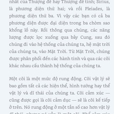
nhất của Thượng đế hay Thượng đế tính; Sirius,
là phương diện thứ hai; và rồi Pleiades, là
phương diện thứ ba. Vì vậy các bạn có cả ba
phương diện được đại diện trong ba chòm sao
khổng lồ này. Rồi thông qua chúng, các năng
lượng được lọc xuống qua bảy Cung, sau đó
chúng đi vào hệ thống của chúng ta, hệ mặt trời
của chúng ta, vào Mặt Trời. Từ Mặt Trời, chúng
được phân phối đến các hành tinh và qua các cõi
khác nhau cấu thành hệ thống của chúng ta.
Một cõi là một mức độ rung động. Cõi vật lý sẽ
bao gồm tất cả các hiện thể, hình tướng hay thể
vật lý và dĩ thái của chúng ta. Cõi cảm xúc —
cũng được gọi là cõi cảm dục — sẽ là cõi kế tiếp
ở trên. Nó rung động ở một tần số cao hơn vật lý
dĩ thái, nhưng nó vẫn là một cõi. Thể cảm xúc