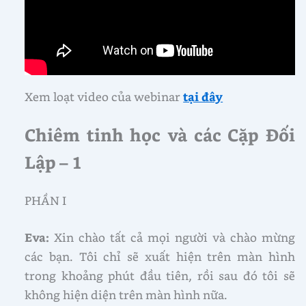
Xem loạt video của webinar
tại đây
Chiêm tinh học và các Cặp Đối
Lập – 1
PHẦN I
Eva:
Xin chào tất cả mọi người và chào mừng
các bạn. Tôi chỉ sẽ xuất hiện trên màn hình
trong khoảng phút đầu tiên, rồi sau đó tôi sẽ
không hiện diện trên màn hình nữa.