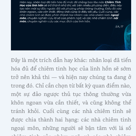
Đây là một trích dẫn hay khác: nhân loại đã tiến
hóa đủ để chiêm tinh học của linh hồn sẽ sớm
trở nên khả thi — và hiện nay chúng ta đang ở
trong đó. Chỉ cần chọn từ bất kỳ quan điểm nào,
một sự đảo ngược thủ tục thông thường vừa
khôn ngoan vừa cần thiết, và cũng không thể
tránh khỏi. Cuối cùng các nhà chiêm tinh sẽ
được chia thành hai hạng: các nhà chiêm tinh
ngoại môn, những người sẽ bận tâm với lá số