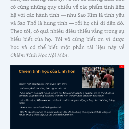
có cùng những quy chiếu về các phẩm tính liên
hệ với các hành tinh — như Sao Kim là tình yêu
và Sao Thổ là hung tinh — rồi họ chỉ đi đến đó.
Theo tôi, có quá nhiều điều thiếu vắng trong sự
hiểu biết của họ. Tôi vô cùng biết ơn vì được
học và có thể biết một phần tài liệu này về
Chiêm Tinh Học Nội Môn
.