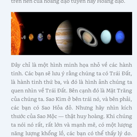
trên nền của hoàng đạo tuyến hay Hoàng đạo.
Đây chỉ là một hình minh họa nhỏ về các hành
tinh. Các bạn sẽ lưu ý rằng chúng ta có Trái Đất,
là hành tinh thứ ba, và đó là hình ảnh chúng ta
quen nhìn về Trái Đất. Bên cạnh đó là Mặt Trăng
của chúng ta. Sao Kim ở bên trái nó, và bên phải,
các bạn có Sao Hỏa đỏ. Nhưng hãy nhìn kích
thước của Sao Mộc — thật huy hoàng. Khi chúng
ta nói nó rất, rất lớn và mạnh mẽ, có một lượng
năng lượng khổng lồ, các bạn có thể thấy lý do.