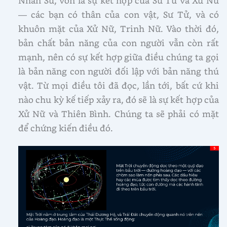
Nhân Sư, vốn là sự kết hợp của Sư Tử và Xử Nữ
— các bạn có thân của con vật, Sư Tử, và có
khuôn mặt của Xử Nữ, Trinh Nữ. Vào thời đó,
bản chất bản năng của con người vẫn còn rất
mạnh, nên có sự kết hợp giữa điều chúng ta gọi
là bản năng con người đối lập với bản năng thú
vật. Từ mọi điều tôi đã đọc, lần tới, bất cứ khi
nào chu kỳ kế tiếp xảy ra, đó sẽ là sự kết hợp của
Xử Nữ và Thiên Bình. Chúng ta sẽ phải có mặt
để chứng kiến điều đó.