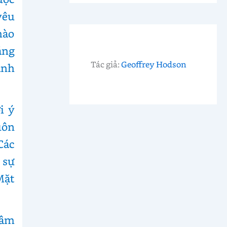
yêu
hào
áng
Tác giả:
Geoffrey Hodson
ánh
i ý
uôn
Các
 sự
Mặt
 âm