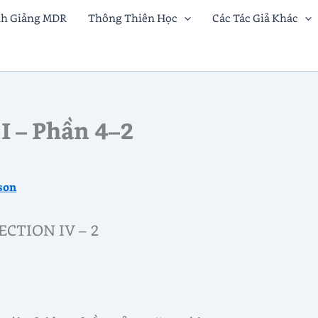
nh Giảng MDR
Thông Thiên Học
Các Tác Giả Khác
I – Phần 4–2
son
ECTION IV – 2