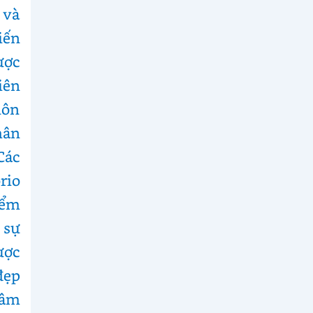
 và
iến
ược
iên
uôn
hân
Các
rio
iểm
 sự
ược
đẹp
 âm