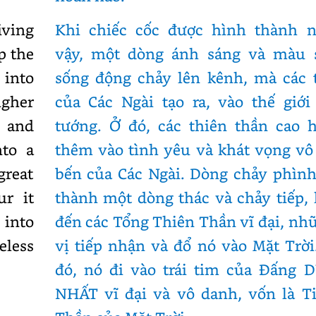
iving
Khi chiếc cốc được hình thành 
p the
vậy, một dòng ánh sáng và màu 
 into
sống động chảy lên kênh, mà các 
igher
của Các Ngài tạo ra, vào thế giới
e and
tướng. Ở đó, các thiên thần cao 
nto a
thêm vào tình yêu và khát vọng vô
great
bến của Các Ngài. Dòng chảy phình
ur it
thành một dòng thác và chảy tiếp, 
 into
đến các Tổng Thiên Thần vĩ đại, nh
eless
vị tiếp nhận và đổ nó vào Mặt Trời
đó, nó đi vào trái tim của Đấng 
NHẤT vĩ đại và vô danh, vốn là T