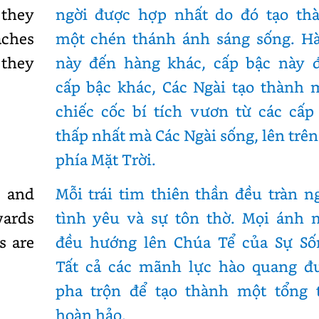
 they
ngời được hợp nhất do đó tạo th
aches
một chén thánh ánh sáng sống. H
 they
này đến hàng khác, cấp bậc này 
cấp bậc khác, Các Ngài tạo thành 
chiếc cốc bí tích vươn từ các cấp
thấp nhất mà Các Ngài sống, lên trên
phía Mặt Trời.
e and
Mỗi trái tim thiên thần đều tràn n
wards
tình yêu và sự tôn thờ. Mọi ánh 
s are
đều hướng lên Chúa Tể của Sự Số
Tất cả các mãnh lực hào quang đ
pha trộn để tạo thành một tổng 
hoàn hảo.