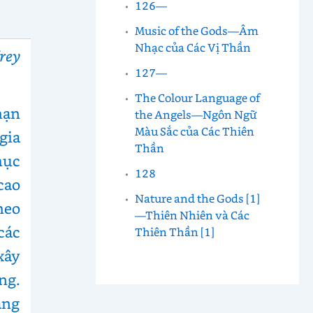
126—
Music of the Gods—Âm
Nhạc của Các Vị Thần
rey
127—
The Colour Language of
hạn
the Angels—Ngôn Ngữ
Màu Sắc của Các Thiên
gia
Thần
mục
128
cao
Nature and the Gods [1]
heo
—Thiên Nhiên và Các
các
Thiên Thần [1]
xây
ng.
áng