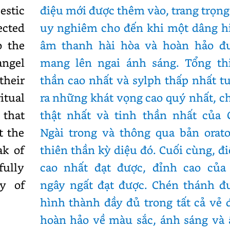
estic
điệu mới được thêm vào, trang trọng
ected
uy nghiêm cho đến khi một dâng h
o the
âm thanh hài hòa và hoàn hảo đ
angel
mang lên ngai ánh sáng. Tổng th
their
thần cao nhất và sylph thấp nhất t
itual
ra những khát vọng cao quý nhất, c
that
thật nhất và tinh thần nhất của 
t the
Ngài trong và thông qua bản orato
ak of
thiên thần kỳ diệu đó. Cuối cùng, đ
fully
cao nhất đạt được, đỉnh cao của
ty of
ngây ngất đạt được. Chén thánh đ
hình thành đầy đủ trong tất cả vẻ 
hoàn hảo về màu sắc, ánh sáng và