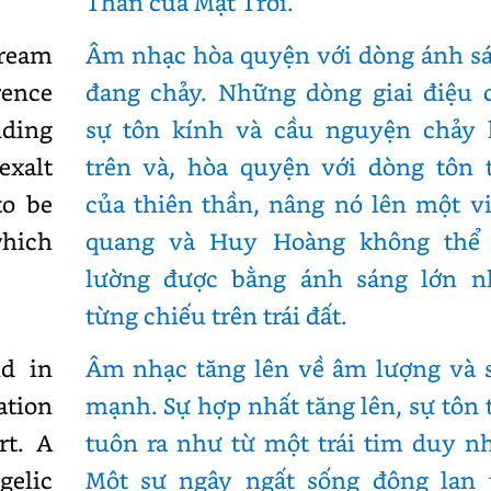
Thần của Mặt Trời.
tream
Âm nhạc hòa quyện với dòng ánh s
rence
đang chảy. Những dòng giai điệu 
nding
sự tôn kính và cầu nguyện chảy 
exalt
trên và, hòa quyện với dòng tôn 
to be
của thiên thần, nâng nó lên một v
which
quang và Huy Hoàng không thể
lường được bằng ánh sáng lớn n
từng chiếu trên trái đất.
d in
Âm nhạc tăng lên về âm lượng và 
ation
mạnh. Sự hợp nhất tăng lên, sự tôn 
rt. A
tuôn ra như từ một trái tim duy nh
gelic
Một sự ngây ngất sống động lan 