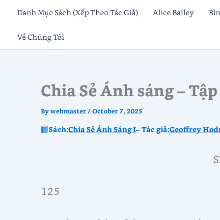
Skip
Danh Mục Sách (Xếp Theo Tác Giả)
Alice Bailey
Bì
to
Về Chúng Tôi
content
Chia Sẻ Ánh sáng – Tập 
By
webmaster
/
October 7, 2025
Sách:
Chia Sẻ Ánh Sáng I
– Tác giả:
Geoffrey Hod
S
125