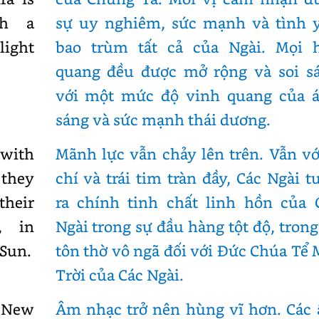
th a
sự uy nghiêm, sức mạnh và tình 
light
bao trùm tất cả của Ngài. Mọi 
quang đều được mở rộng và soi s
với một mức độ vinh quang của 
sáng và sức mạnh thái dương.
 with
Mãnh lực vẫn chảy lên trên. Vẫn vớ
 they
chí và trái tim tràn đầy, Các Ngài t
their
ra chính tinh chất linh hồn của 
, in
Ngài trong sự đầu hàng tột độ, trong
 Sun.
tôn thờ vô ngã đối với Đức Chúa Tể 
Trời của Các Ngài.
 New
Âm nhạc trở nên hùng vĩ hơn. Các