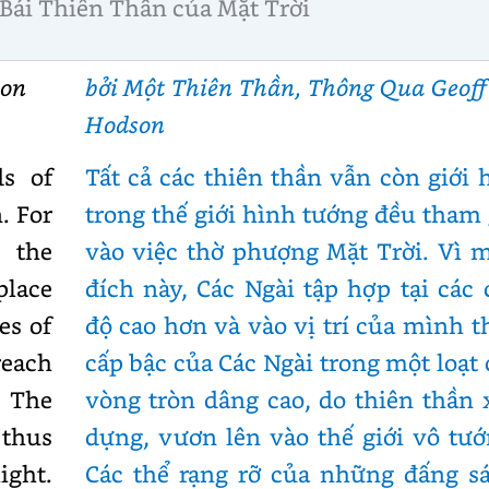
Bái Thiên Thần của Mặt Trời
son
bởi Một Thiên Thần, Thông Qua Geoff
Hodson
ds of
Tất cả các thiên thần vẫn còn giới 
. For
trong thế giới hình tướng đều tham 
 the
vào việc thờ phượng Mặt Trời. Vì 
place
đích này, Các Ngài tập hợp tại các 
es of
độ cao hơn và vào vị trí của mình t
reach
cấp bậc của Các Ngài trong một loạt 
 The
vòng tròn dâng cao, do thiên thần 
 thus
dựng, vươn lên vào thế giới vô tướ
ight.
Các thể rạng rỡ của những đấng s