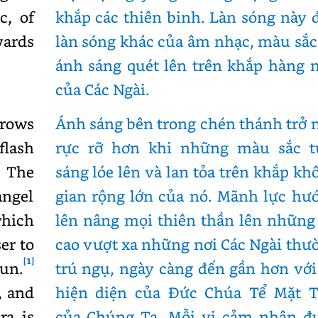
c, of
khắp các thiên binh. Làn sóng này 
wards
làn sóng khác của âm nhạc, màu sắc
ánh sáng quét lên trên khắp hàng 
của Các Ngài.
grows
Ánh sáng bên trong chén thánh trở 
flash
rực rỡ hơn khi những màu sắc t
. The
sáng lóe lên và lan tỏa trên khắp kh
angel
gian rộng lớn của nó. Mãnh lực hư
which
lên nâng mọi thiên thần lên những
er to
cao vượt xa những nơi Các Ngài thư
[1]
un.
trú ngụ, ngày càng đến gần hơn với
, and
hiện diện của Đức Chúa Tể Mặt T
ra is
của Chúng Ta. Mỗi vị cảm nhận đ