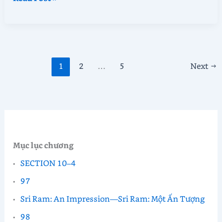
Sẻ
Ánh
sáng
–
Tập
1
2
…
5
Next
→
II
–
Phần
10.4
Mục lục chương
SECTION 10–4
97
Sri Ram: An Impression—Sri Ram: Một Ấn Tượng
98