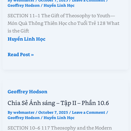
Phần
Geoffrey Hodson
/
Huyền Linh Học
—
SECTION 11–1 The Gift of Theosophy to Youth—
12.1
Món Quà Thông Thiên Học cho Tuổi Trẻ 128 What
is the Gift
Huyền Linh Học
Chia
Read Post »
Sẻ
Ánh
sáng
–
Geoffrey Hodson
Tập
II
Chia Sẻ Ánh sáng – Tập II – Phần 10.6
–
By
webmaster
/
October 7, 2025
/
Leave a Comment
/
Phần
Geoffrey Hodson
/
Huyền Linh Học
11.1
SECTION 10–6 117 Theosophy and the Modern