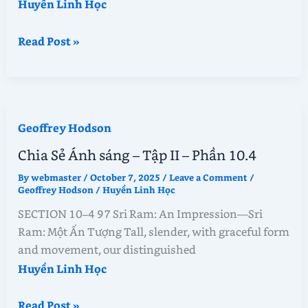
Huyền Linh Học
Chia
Read Post »
Sẻ
Ánh
sáng
–
Geoffrey Hodson
Tập
II
Chia Sẻ Ánh sáng – Tập II – Phần 10.4
–
By
webmaster
/
October 7, 2025
/
Leave a Comment
/
Phần
Geoffrey Hodson
/
Huyền Linh Học
10.5
SECTION 10–4 97 Sri Ram: An Impression—Sri
Ram: Một Ấn Tượng Tall, slender, with graceful form
and movement, our distinguished
Huyền Linh Học
Chia
Read Post »