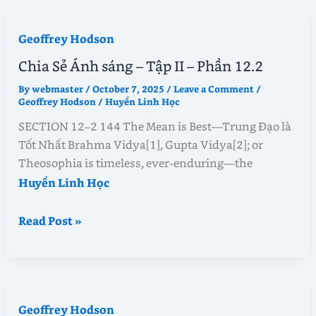
sáng
–
Geoffrey Hodson
Tập
II
Chia Sẻ Ánh sáng – Tập II – Phần 12.2
–
By
webmaster
/
October 7, 2025
/
Leave a Comment
/
Phần
Geoffrey Hodson
/
Huyền Linh Học
13.1
SECTION 12–2 144 The Mean is Best—Trung Đạo là
Tốt Nhất Brahma Vidya[1], Gupta Vidya[2]; or
Theosophia is timeless, ever-enduring—the
Huyền Linh Học
Chia
Read Post »
Sẻ
Ánh
sáng
–
Geoffrey Hodson
Tập