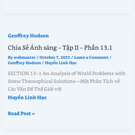
Sẻ
Ánh
sáng
–
Geoffrey Hodson
Tập
II
Chia Sẻ Ánh sáng – Tập II – Phần 13.1
–
By
webmaster
/
October 7, 2025
/
Leave a Comment
/
Phần
Geoffrey Hodson
/
Huyền Linh Học
13.2
SECTION 13–1 An Analysis of World Problems with
Some Theosophical Solutions—Một Phân Tích về
Các Vấn Đề Thế Giới với
Huyền Linh Học
Chia
Read Post »
Sẻ
Ánh