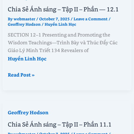
II
Chia Sẻ Ánh sáng – Tập II – Phần — 12.1
–
By
webmaster
/
October 7, 2025
/
Leave a Comment
/
Phần
Geoffrey Hodson
/
Huyền Linh Học
12.2
SECTION 12–1 Presenting and Promoting the
Wisdom Teachings—Trình Bày và Thúc Đẩy Các
Giáo Lý Minh Triết 134 Revealers of
Huyền Linh Học
Chia
Read Post »
Sẻ
Ánh
sáng
–
Geoffrey Hodson
Tập
II
Chia Sẻ Ánh sáng – Tập II – Phần 11.1
–
By
webmaster
/
October 7, 2025
/
Leave a Comment
/