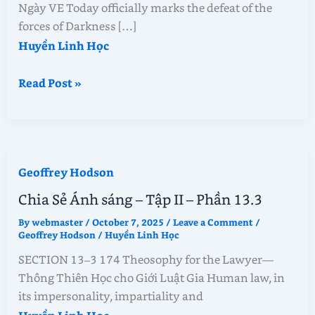
Ngày VE Today officially marks the defeat of the
forces of Darkness […]
Huyền Linh Học
Chia
Read Post »
Sẻ
Ánh
sáng
–
Geoffrey Hodson
Tập
II
Chia Sẻ Ánh sáng – Tập II – Phần 13.3
–
By
webmaster
/
October 7, 2025
/
Leave a Comment
/
Phần
Geoffrey Hodson
/
Huyền Linh Học
13.4
SECTION 13–3 174 Theosophy for the Lawyer—
Thông Thiên Học cho Giới Luật Gia Human law, in
its impersonality, impartiality and