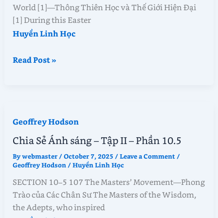
World [1]—Thông Thiên Học và Thế Giới Hiện Đại
[1] During this Easter
Huyền Linh Học
Chia
Read Post »
Sẻ
Ánh
sáng
–
Geoffrey Hodson
Tập
II
Chia Sẻ Ánh sáng – Tập II – Phần 10.5
–
By
webmaster
/
October 7, 2025
/
Leave a Comment
/
Phần
Geoffrey Hodson
/
Huyền Linh Học
10.6
SECTION 10–5 107 The Masters’ Movement—Phong
Trào của Các Chân Sư The Masters of the Wisdom,
the Adepts, who inspired