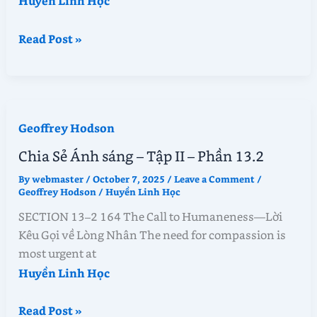
Huyền Linh Học
Chia
Read Post »
Sẻ
Ánh
sáng
–
Geoffrey Hodson
Tập
II
Chia Sẻ Ánh sáng – Tập II – Phần 13.2
–
By
webmaster
/
October 7, 2025
/
Leave a Comment
/
Phần
Geoffrey Hodson
/
Huyền Linh Học
13.3
SECTION 13–2 164 The Call to Humaneness—Lời
Kêu Gọi về Lòng Nhân The need for compassion is
most urgent at
Huyền Linh Học
Chia
Read Post »