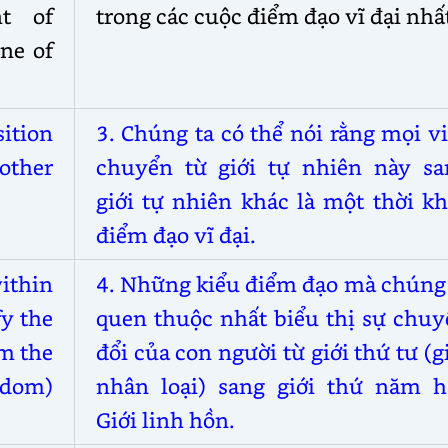
nt of
trong các cuộc điểm đạo vĩ đại nhấ
one of
ition
3. Chúng ta có thể nói rằng mọi v
other
chuyển từ giới tự nhiên này sa
giới tự nhiên khác là một thời k
điểm đạo vĩ đại.
ithin
4. Những kiểu điểm đạo mà chúng 
fy the
quen thuộc nhất biểu thị sự chuy
om the
đổi của con người từ giới thứ tư (g
gdom)
nhân loại) sang giới thứ năm h
Giới linh hồn.