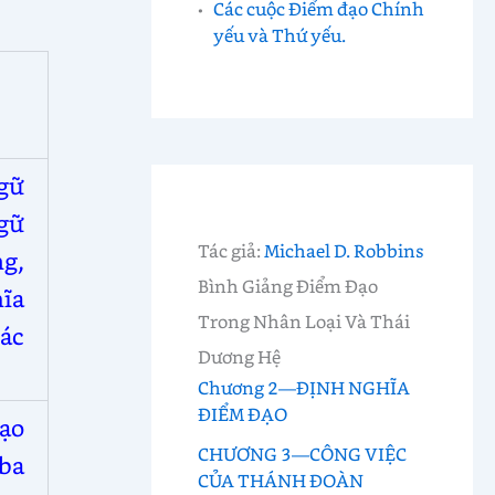
Các cuộc Điểm đạo Chính
yếu và Thứ yếu.
ngữ
gữ
Tác giả:
Michael D. Robbins
g,
Bình Giảng Điểm Đạo
hĩa
Trong Nhân Loại Và Thái
ác
Dương Hệ
Chương 2—ĐỊNH NGHĨA
ĐIỂM ĐẠO
đạo
CHƯƠNG 3—CÔNG VIỆC
ba
CỦA THÁNH ĐOÀN