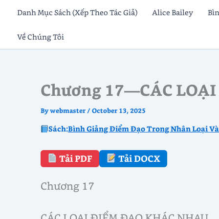
Skip
Danh Mục Sách (Xếp Theo Tác Giả)
Alice Bailey
Bì
to
Về Chúng Tôi
content
Chương 17—CÁC LOẠI
By
webmaster
/
October 13, 2025
Sách:
Bình Giảng Điểm Đạo Trong Nhân Loại V
Tải PDF
Tải DOCX
Chương 17
CÁC LOẠI ĐIỂM ĐẠO KHÁC NHAU