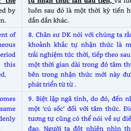
r the
tự nhận thức lần đầu tiên,
và lu
ed by
luôn
sau đó là một thời kỳ tiến 
on.
dần
dần
khác.
nt of
8. Chân sư DK nói với chúng ta r
neous
khoảnh khắc tự nhận thức là m
eriod
trải nghiệm tức thời, tiếp theo sau
 this
một thời gian dài trong đó tâm t
ed.
bên
trong nhận thức mới này đư
phát triển từ
từ
.
 comes
9. Biệt lập ngã tính, do đó, đến 
e same
một ‘cú sốc’ đối với tâm thức. Đ
ddenly
tương tự cũng có thể nói về sự đ
.
đạo. Người ta đột nhiên nhìn th