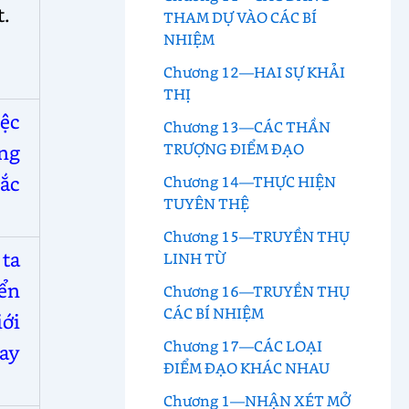
t.
THAM DỰ VÀO CÁC BÍ
NHIỆM
Chương 12—HAI SỰ KHẢI
THỊ
iệc
Chương 13—CÁC THẦN
TRƯỢNG ĐIỂM ĐẠO
ng
hắc
Chương 14—THỰC HIỆN
TUYÊN THỆ
Chương 15—TRUYỀN THỤ
ta
LINH TỪ
ển
Chương 16—TRUYỀN THỤ
CÁC BÍ NHIỆM
iới
Chương 17—CÁC LOẠI
ay
ĐIỂM ĐẠO KHÁC NHAU
Chương 1—NHẬN XÉT MỞ