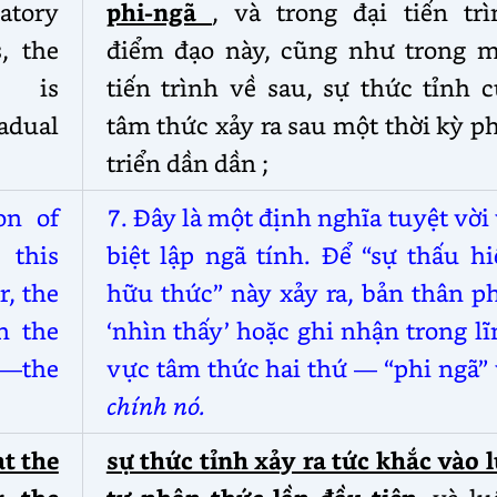
atory
phi-ngã
, và trong đại tiến trì
s, the
điểm đạo này, cũng như trong m
s is
tiến trình về sau, sự thức tỉnh 
adual
tâm thức xảy ra sau một thời kỳ p
triển dần
dần
;
on of
7. Đây là một định nghĩa tuyệt vời
 this
biệt lập ngã tính. Để “sự thấu h
r, the
hữu thức” này xảy ra, bản thân p
in the
‘nhìn thấy’ hoặc ghi nhận trong l
s—the
vực tâm thức hai thứ — “phi ngã”
chính nó.
t the
sự thức tỉnh xảy ra tức khắc vào 