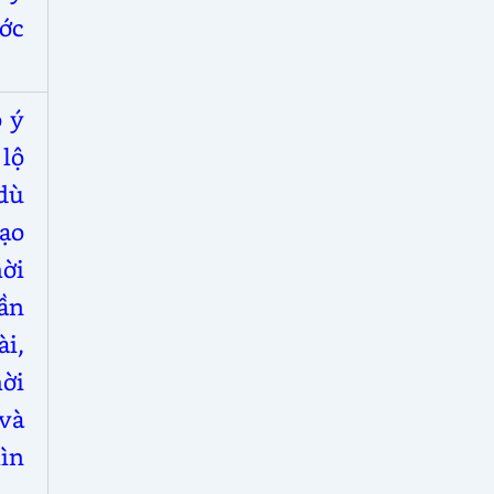
ớc
ó ý
 lộ
 dù
ạo
ời
lần
i,
ời
 và
hìn