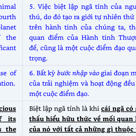
nimal
5. Việc biệt lập ngã tính của ng
ourth
thú, do đó tạo ra giới tự nhiên thứ
lanet
trên hành tinh của chúng ta, th
f the
quan điểm của Hành tinh
Thượ
icant
đế, cũng là một cuộc điểm đạo qu
trọng.
se of
6. Bất kỳ
bước nhập vào
giai đoạn 
ation.
của trải nghiệm và hoạt động đều
một cuộc điểm đạo.
cious
Biệt lập ngã tính là khi
cái ngã có
f its
thấu hiểu hữu thức về mối quan 
s the
của nó với tất cả những gì thuộc