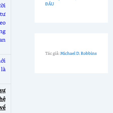
ĐẦU
ười
 tư
eo
ng
an
Tác giả:
Michael D. Robbins
mới
 là
 sự
hệ
 về