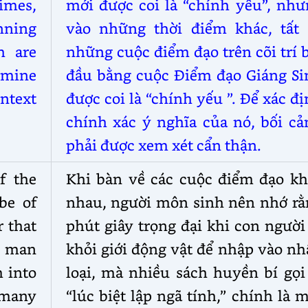
times,
mới được coi là “chính yếu”, như
nning
vào những thời điểm khác, tất 
h are
những cuộc điểm đạo trên cõi trí 
rmine
đầu bằng cuộc Điểm đạo Giáng Si
ntext
được coi là “chính
yếu
”. Để xác đ
chính xác ý nghĩa của nó, bối cả
phải được xem xét cẩn thận.
f the
Khi bàn về các cuộc điểm đạo kh
 be of
nhau, người môn sinh nên nhớ rằ
 that
phút giây trọng đại khi con người
a man
khỏi giới động vật để nhập vào n
 into
loại, mà nhiều sách huyền bí gọi
 many
“lúc biệt lập ngã tính,” chính là 