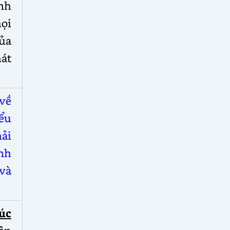
nh
ọi
của
hát
 về
iểu
hải
ĩnh
 và
lúc