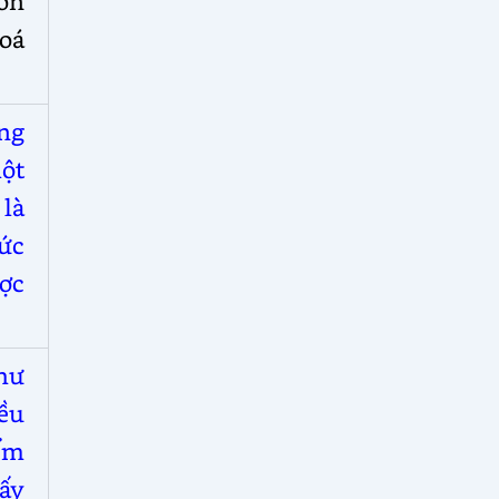
ôn
hoá
ằng
ột
 là
hức
ợc
như
iều
iểm
ấy