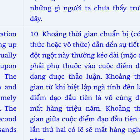
những gì người ta chưa thấy trư
đây.
tion
10. Khoảng thời gian chuẩn bị (c
ng up
thức hoặc vô thức) dẫn đến sự tiết
ually
đột ngột này thường kéo dài (mặc
 upon
phải phụ thuộc vào cuộc điểm đ
. The
đang được thảo luận. Khoảng th
n and
gian từ khi biệt lập ngã tính đến 
emely
điểm đạo đầu tiên là vô cùng dà
s. The
mất hàng triệu năm. Khoảng th
econd
gian giữa cuộc điểm đạo đầu tiên
usands
lần thứ hai có lẽ sẽ mất hàng ng
năm.