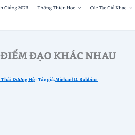
nh Giảng MDR
Thông Thiên Học
Các Tác Giả Khác
 ĐIỂM ĐẠO KHÁC NHAU
à Thái Dương Hệ
– Tác giả:
Michael D. Robbins