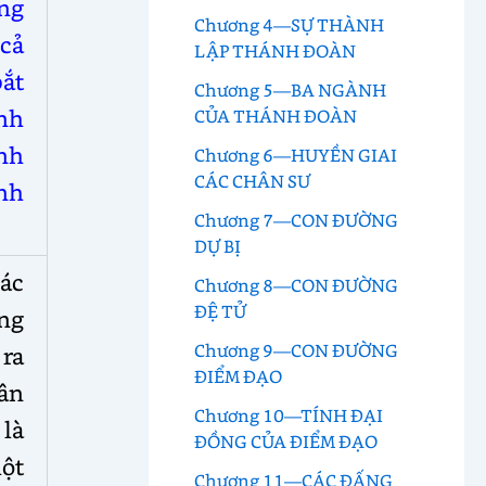
ng
Chương 4—SỰ THÀNH
cả
LẬP THÁNH ĐOÀN
bắt
Chương 5—BA NGÀNH
nh
CỦA THÁNH ĐOÀN
ịnh
Chương 6—HUYỀN GIAI
CÁC CHÂN SƯ
nh
Chương 7—CON ĐƯỜNG
DỰ BỊ
ác
Chương 8—CON ĐƯỜNG
ĐỆ TỬ
ng
Chương 9—CON ĐƯỜNG
 ra
ĐIỂM ĐẠO
hân
Chương 10—TÍNH ĐẠI
 là
ĐỒNG CỦA ĐIỂM ĐẠO
một
Chương 11—CÁC ĐẤNG