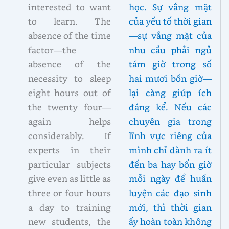
interested to want
học. Sự vắng mặt
to learn. The
của yếu tố thời gian
absence of the time
—sự vắng mặt của
factor—the
nhu cầu phải ngủ
absence of the
tám giờ trong số
necessity to sleep
hai mươi bốn giờ—
eight hours out of
lại càng giúp ích
the twenty four—
đáng kể. Nếu các
again helps
chuyên gia trong
considerably. If
lĩnh vực riêng của
experts in their
mình chỉ dành ra ít
particular subjects
đến ba hay bốn giờ
give even as little as
mỗi ngày để huấn
three or four hours
luyện các đạo sinh
a day to training
mới, thì thời gian
new students, the
ấy hoàn toàn không