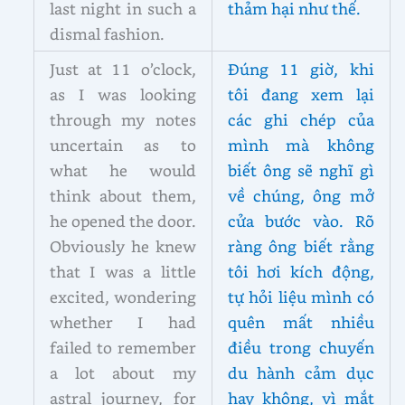
last night in such a
thảm hại như thế.
dismal fashion.
Just at 11 o’clock,
Đúng 11 giờ, khi
as I was looking
tôi đang xem lại
through my notes
các ghi chép của
uncertain as to
mình mà không
what he would
biết ông sẽ nghĩ gì
think about them,
về chúng, ông mở
he opened the door.
cửa bước vào. Rõ
Obviously he knew
ràng ông biết rằng
that I was a little
tôi hơi kích động,
excited, wondering
tự hỏi liệu mình có
whether I had
quên mất nhiều
failed to remember
điều trong chuyến
a lot about my
du hành cảm dục
astral journey, for
hay không, vì mắt