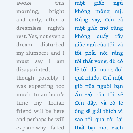
awoke this
một giấc ngủ
morning, bright
không mộng mị.
and early, after a
Đúng vậy, đến cả
dreamless night’s
một giấc mơ cũng
rest. Yes, not even a
không quấy rầy
dream disturbed
giấc ngủ của tôi, và
my slumbers and I
tôi phải nói rằng
must say I am
tôi thất vọng, dù có
disappointed,
lẽ tôi đã mong đợi
though possibly I
quá nhiều. Chỉ một
was expecting too
giờ nữa người bạn
much. In an hour’s
Ấn Độ của tôi sẽ
time my Indian
đến đây, và có lẽ
friend will be here
ông sẽ giải thích vì
and perhaps he will
sao tối qua tôi lại
explain why I failed
thất bại một cách