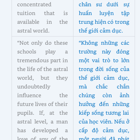
concentrated
chân sư dưới sự
tuition that is
huấn luyện tập
available in the
trung hiện có trong
astral world.
thế giới cảm dục.
“Not only do these
“Không những các
schools play a
trường này đóng
tremendous part in
một vai trò to lớn
the life of the astral
trong đời sống của
world, but they
thế giới cảm dục,
undoubtedly
mà chắc chắn
influence the
chúng còn ảnh
future lives of their
hưởng đến những
pupils. If, at the
kiếp sống tương lai
astral level, a man
của học viên. Nếu ở
has developed a
cấp độ cảm dục,
love of any of the
một người đã phát