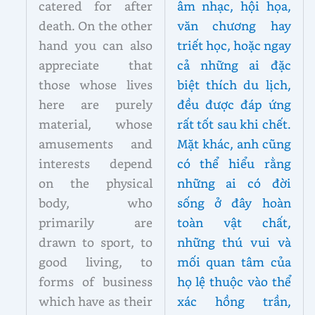
catered for after
âm nhạc, hội họa,
death. On the other
văn chương hay
hand you can also
triết học, hoặc ngay
appreciate that
cả những ai đặc
those whose lives
biệt thích du lịch,
here are purely
đều được đáp ứng
material, whose
rất tốt sau khi chết.
amusements and
Mặt khác, anh cũng
interests depend
có thể hiểu rằng
on the physical
những ai có đời
body, who
sống ở đây hoàn
primarily are
toàn vật chất,
drawn to sport, to
những thú vui và
good living, to
mối quan tâm của
forms of business
họ lệ thuộc vào thể
which have as their
xác hồng trần,