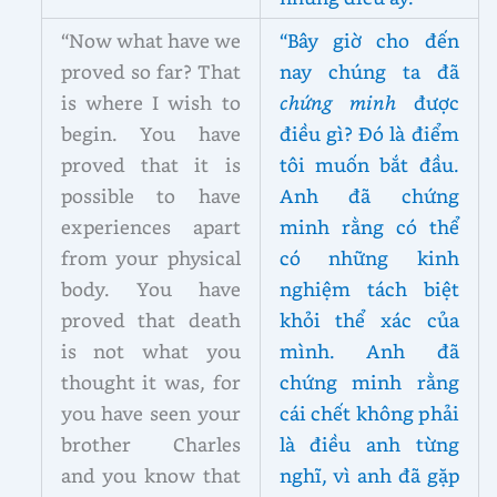
“Now what have we
“Bây giờ cho đến
proved so far? That
nay chúng ta đã
is where I wish to
chứng minh
được
begin. You have
điều gì? Đó là điểm
proved that it is
tôi muốn bắt đầu.
possible to have
Anh đã chứng
experiences apart
minh rằng có thể
from your physical
có những kinh
body. You have
nghiệm tách biệt
proved that death
khỏi thể xác của
is not what you
mình. Anh đã
thought it was, for
chứng minh rằng
you have seen your
cái chết không phải
brother Charles
là điều anh từng
and you know that
nghĩ, vì anh đã gặp