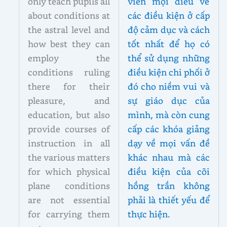
only teach pupils all
viên mọi điều về
about conditions at
các điều kiện ở cấp
the astral level and
độ cảm dục và cách
how best they can
tốt nhất để họ có
employ the
thể sử dụng những
conditions ruling
điều kiện chi phối ở
there for their
đó cho niềm vui và
pleasure, and
sự giáo dục của
education, but also
mình, mà còn cung
provide courses of
cấp các khóa giảng
instruction in all
dạy về mọi vấn đề
the various matters
khác nhau mà các
for which physical
điều kiện của cõi
plane conditions
hồng trần không
are not essential
phải là thiết yếu để
for carrying them
thực hiện.