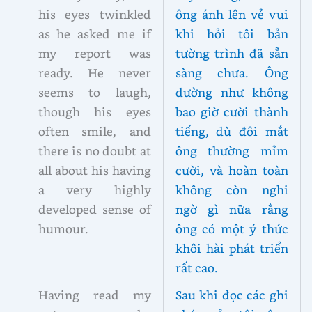
his eyes twinkled
ông ánh lên vẻ vui
as he asked me if
khi hỏi tôi bản
my report was
tường trình đã sẵn
ready. He never
sàng chưa. Ông
seems to laugh,
dường như không
though his eyes
bao giờ cười thành
often smile, and
tiếng, dù đôi mắt
there is no doubt at
ông thường mỉm
all about his having
cười, và hoàn toàn
a very highly
không còn nghi
developed sense of
ngờ gì nữa rằng
humour.
ông có một ý thức
khôi hài phát triển
rất cao.
Having read my
Sau khi đọc các ghi