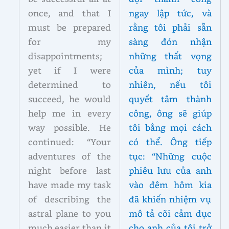
once, and that I
ngay lập tức, và
must be prepared
rằng tôi phải sẵn
for my
sàng đón nhận
disappointments;
những thất vọng
yet if I were
của mình; tuy
determined to
nhiên, nếu tôi
succeed, he would
quyết tâm thành
help me in every
công, ông sẽ giúp
way possible. He
tôi bằng mọi cách
continued: “Your
có thể. Ông tiếp
adventures of the
tục: “Những cuộc
night before last
phiêu lưu của anh
have made my task
vào đêm hôm kia
of describing the
đã khiến nhiệm vụ
astral plane to you
mô tả cõi cảm dục
much easier than it
cho anh của tôi trở