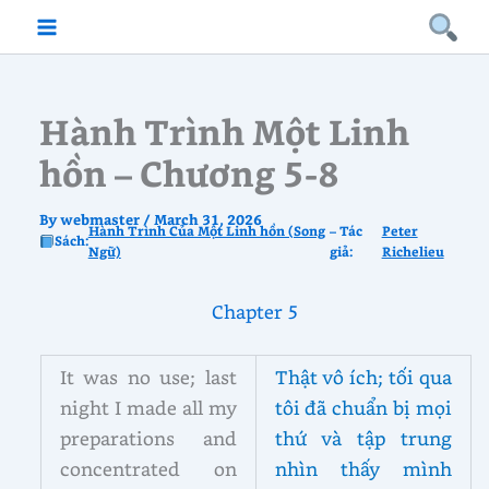
Skip
to
content
Hành Trình Một Linh
hồn – Chương 5-8
By
webmaster
/
March 31, 2026
Hành Trình Của Một Linh hồn (Song
– Tác
Peter
Sách:
Ngữ)
giả:
Richelieu
Chapter 5
It was no use; last
Thật vô ích; tối qua
night I made all my
tôi đã chuẩn bị mọi
preparations and
thứ và tập trung
concentrated on
nhìn thấy mình