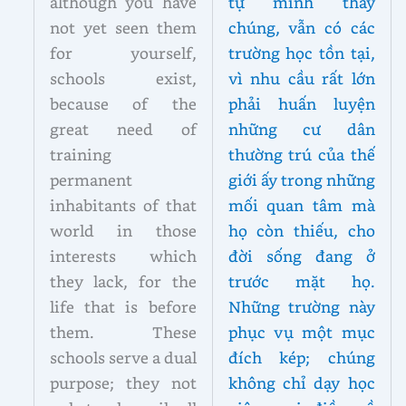
although you have
tự mình thấy
not yet seen them
chúng, vẫn có các
for yourself,
trường học tồn tại,
schools exist,
vì nhu cầu rất lớn
because of the
phải huấn luyện
great need of
những cư dân
training
thường trú của thế
permanent
giới ấy trong những
inhabitants of that
mối quan tâm mà
world in those
họ còn thiếu, cho
interests which
đời sống đang ở
they lack, for the
trước mặt họ.
life that is before
Những trường này
them. These
phục vụ một mục
schools serve a dual
đích kép; chúng
purpose; they not
không chỉ dạy học