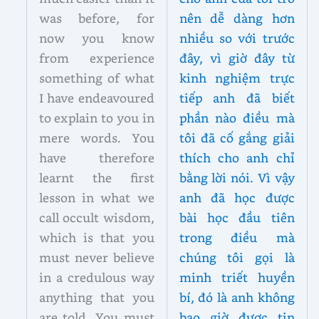
was before, for
nên dễ dàng hơn
now you know
nhiều so với trước
from experience
đây, vì giờ đây từ
something of what
kinh nghiệm trực
I have endeavoured
tiếp anh đã biết
to explain to you in
phần nào điều mà
mere words. You
tôi đã cố gắng giải
have therefore
thích cho anh chỉ
learnt the first
bằng lời nói. Vì vậy
lesson in what we
anh đã học được
call occult wisdom,
bài học đầu tiên
which is that you
trong điều mà
must never believe
chúng tôi gọi là
in a credulous way
minh triết huyền
anything that you
bí, đó là anh không
are told. You must
bao giờ được tin