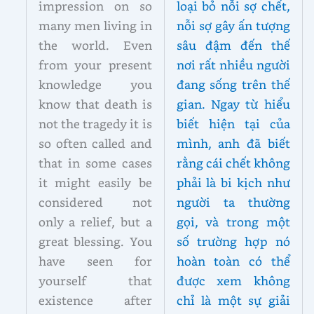
impression on so
loại bỏ nỗi sợ chết,
many men living in
nỗi sợ gây ấn tượng
the world. Even
sâu đậm đến thế
from your present
nơi rất nhiều người
knowledge you
đang sống trên thế
know that death is
gian. Ngay từ hiểu
not the tragedy it is
biết hiện tại của
so often called and
mình, anh đã biết
that in some cases
rằng cái chết không
it might easily be
phải là bi kịch như
considered not
người ta thường
only a relief, but a
gọi, và trong một
great blessing. You
số trường hợp nó
have seen for
hoàn toàn có thể
yourself that
được xem không
existence after
chỉ là một sự giải