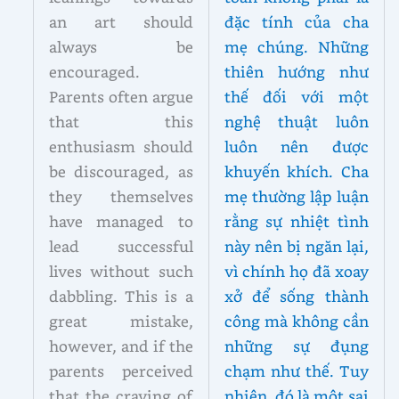
an art should
đặc tính của cha
always be
mẹ chúng. Những
encouraged.
thiên hướng như
Parents often argue
thế đối với một
that this
nghệ thuật luôn
enthusiasm should
luôn nên được
be discouraged, as
khuyến khích. Cha
they themselves
mẹ thường lập luận
have managed to
rằng sự nhiệt tình
lead successful
này nên bị ngăn lại,
lives without such
vì chính họ đã xoay
dabbling. This is a
xở để sống thành
great mistake,
công mà không cần
however, and if the
những sự đụng
parents perceived
chạm như thế. Tuy
that the craving of
nhiên, đó là một sai