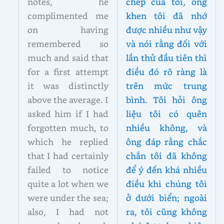
notes, he
chép của tôi, ông
complimented me
khen tôi đã nhớ
on having
được nhiều như vậy
remembered so
và nói rằng đối với
much and said that
lần thử đầu tiên thì
for a first attempt
điều đó rõ ràng là
it was distinctly
trên mức trung
above the average. I
bình. Tôi hỏi ông
asked him if I had
liệu tôi có quên
forgotten much, to
nhiều không, và
which he replied
ông đáp rằng chắc
that I had certainly
chắn tôi đã không
failed to notice
để ý đến khá nhiều
quite a lot when we
điều khi chúng tôi
were under the sea;
ở dưới biển; ngoài
also, I had not
ra, tôi cũng không