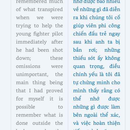
remembered much
nhớ được bao nhiêu
of what transpired
về những gì đã diễn
when we were
ra khi chúng tôi cố
trying to help the
giúp viên phi công
young fighter pilot
chiến đấu trẻ ngay
immediately after
sau khi anh ta bị
he had been shot
bắn rơi; những
down; these
thiếu sót ấy không
omissions were
quan trọng, điều
unimportant, the
chính yếu là tôi đã
main thing being
tự chứng minh cho
that I had proved
mình thấy rằng có
for myself it is
thể nhớ được
possible to
những gì được làm
remember what is
bên ngoài thể xác,
done outside the
và việc hoàn thiện