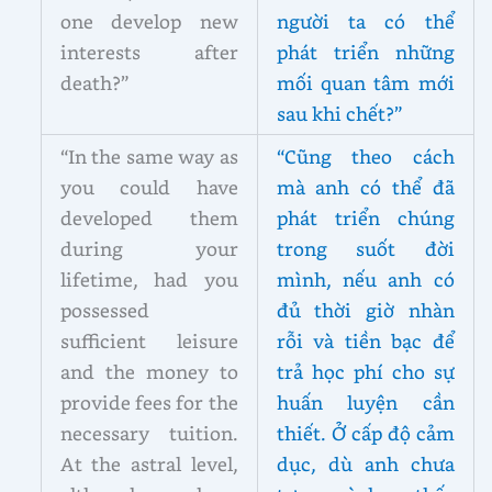
one develop new
người ta có thể
interests after
phát triển những
death?”
mối quan tâm mới
sau khi chết?”
“In the same way as
“Cũng theo cách
you could have
mà anh có thể đã
developed them
phát triển chúng
during your
trong suốt đời
lifetime, had you
mình, nếu anh có
possessed
đủ thời giờ nhàn
sufficient leisure
rỗi và tiền bạc để
and the money to
trả học phí cho sự
provide fees for the
huấn luyện cần
necessary tuition.
thiết. Ở cấp độ cảm
At the astral level,
dục, dù anh chưa