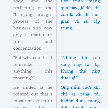
body, and the
tiến trình “mang
perfecting of the
qua” này giờ đây chỉ
“bringing through”
còn là vấn đề thời
process of the
gian và sự tập
business was now
trung.
only a matter of
time and
concentration.
“But why couldn’t I
“Nhưng tại sao
remember
sáng nay tôi lại
anything this
không thể nhớ
morning?”
được gì?”
He smiled as he
Ông mỉm cười khi
pointed out that I
chỉ ra rằng tôi
must not expect to
không được mong
be successful all at
đợi thành công