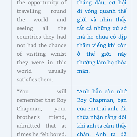
the opportunity of
tháng đầu, cơ hội
travelling round
đi vòng quanh thế
the world and
giới và nhìn thấy
seeing all the
tất cả những xứ sở
countries they had
mà họ chưa có dịp
not had the chance
thăm viếng khi còn
of visiting whilst
ở thế giới này
they were in this
thường làm họ thỏa
world usually
mãn.
satisfies them.
“You will
“Anh hẳn còn nhớ
remember that Roy
Roy Chapman, bạn
Chapman, your
của em trai anh, đã
brother’s friend,
thừa nhận rằng đôi
admitted that at
khi anh ta cảm thấy
times he felt bored.
chán. Anh ta đã