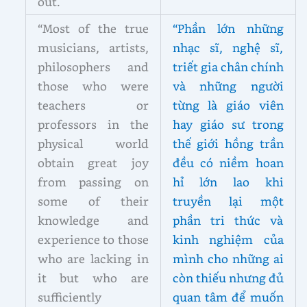
out.
“Most of the true
“Phần lớn những
musicians, artists,
nhạc sĩ, nghệ sĩ,
philosophers and
triết gia chân chính
those who were
và những người
teachers or
từng là giáo viên
professors in the
hay giáo sư trong
physical world
thế giới hồng trần
obtain great joy
đều có niềm hoan
from passing on
hỉ lớn lao khi
some of their
truyền lại một
knowledge and
phần tri thức và
experience to those
kinh nghiệm của
who are lacking in
mình cho những ai
it but who are
còn thiếu nhưng đủ
sufficiently
quan tâm để muốn