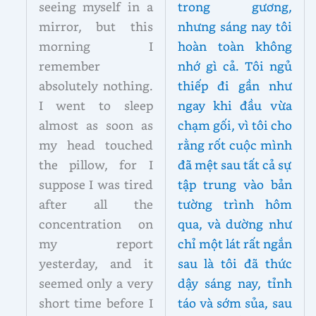
seeing myself in a
trong gương,
mirror, but this
nhưng sáng nay tôi
morning I
hoàn toàn không
remember
nhớ gì cả. Tôi ngủ
absolutely nothing.
thiếp đi gần như
I went to sleep
ngay khi đầu vừa
almost as soon as
chạm gối, vì tôi cho
my head touched
rằng rốt cuộc mình
the pillow, for I
đã mệt sau tất cả sự
suppose I was tired
tập trung vào bản
after all the
tường trình hôm
concentration on
qua, và dường như
my report
chỉ một lát rất ngắn
yesterday, and it
sau là tôi đã thức
seemed only a very
dậy sáng nay, tỉnh
short time before I
táo và sớm sủa, sau