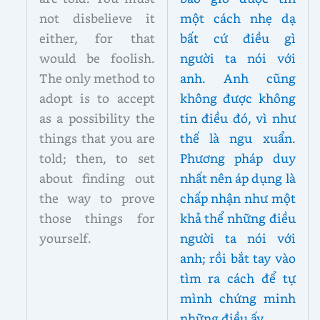
not disbelieve it
một cách nhẹ dạ
either, for that
bất cứ điều gì
would be foolish.
người ta nói với
The only method to
anh. Anh cũng
adopt is to accept
không được không
as a possibility the
tin điều đó, vì như
things that you are
thế là ngu xuẩn.
told; then, to set
Phương pháp duy
about finding out
nhất nên áp dụng là
the way to prove
chấp nhận như một
those things for
khả thể những điều
yourself.
người ta nói với
anh; rồi bắt tay vào
tìm ra cách để tự
mình chứng minh
những điều ấy.