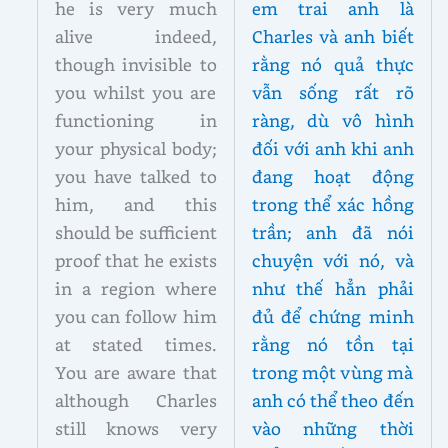
he is very much
em trai anh là
alive indeed,
Charles và anh biết
though invisible to
rằng nó quả thực
you whilst you are
vẫn sống rất rõ
functioning in
ràng, dù vô hình
your physical body;
đối với anh khi anh
you have talked to
đang hoạt động
him, and this
trong thể xác hồng
should be sufficient
trần; anh đã nói
proof that he exists
chuyện với nó, và
in a region where
như thế hẳn phải
you can follow him
đủ để chứng minh
at stated times.
rằng nó tồn tại
You are aware that
trong một vùng mà
although Charles
anh có thể theo đến
still knows very
vào những thời