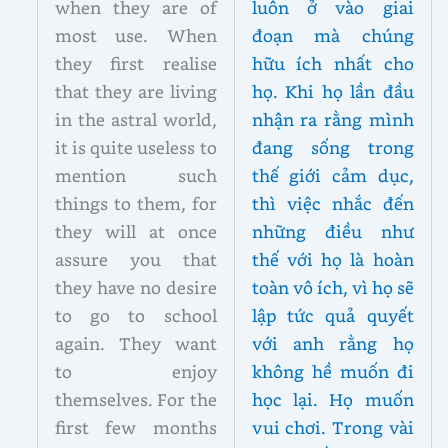
when they are of
luôn ở vào giai
most use. When
đoạn mà chúng
they first realise
hữu ích nhất cho
that they are living
họ. Khi họ lần đầu
in the astral world,
nhận ra rằng mình
it is quite useless to
đang sống trong
mention such
thế giới cảm dục,
things to them, for
thì việc nhắc đến
they will at once
những điều như
assure you that
thế với họ là hoàn
they have no desire
toàn vô ích, vì họ sẽ
to go to school
lập tức quả quyết
again. They want
với anh rằng họ
to enjoy
không hề muốn đi
themselves. For the
học lại. Họ muốn
first few months
vui chơi. Trong vài