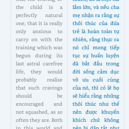
the child is a
lầm lớn, và nếu cha
perfectly natural
mẹ nhận ra rằng sự
one, that it is really
thôi thúc của đứa
only anxious to
trẻ là hoàn toàn tự
carry on with the
nhiên, rằng thực ra
training which was
nó chỉ mong tiếp
begun during its
tục sự huấn luyện
last astral carefree
đã bắt đầu trong
life, they would
đời sống cảm dục
probably realise
vô ưu cuối cùng
that such cravings
của nó, thì có lẽ họ
should be
sẽ hiểu rằng những
encouraged and
thôi thúc như thế
not squashed, as so
nên được khuyến
often they are. Both
khích chứ không
in this world and
nên bị dập tắt như