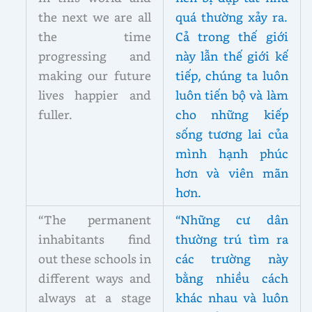
the next we are all
quá thường xảy ra.
the time
Cả trong thế giới
progressing and
này lẫn thế giới kế
making our future
tiếp, chúng ta luôn
lives happier and
luôn tiến bộ và làm
fuller.
cho những kiếp
sống tương lai của
mình hạnh phúc
hơn và viên mãn
hơn.
“The permanent
“Những cư dân
inhabitants find
thường trú tìm ra
out these schools in
các trường này
different ways and
bằng nhiều cách
always at a stage
khác nhau và luôn