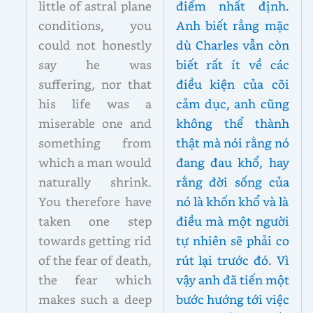
little of astral plane
điểm nhất định.
conditions, you
Anh biết rằng mặc
could not honestly
dù Charles vẫn còn
say he was
biết rất ít về các
suffering, nor that
điều kiện của cõi
his life was a
cảm dục, anh cũng
miserable one and
không thể thành
something from
thật mà nói rằng nó
which a man would
đang đau khổ, hay
naturally shrink.
rằng đời sống của
You therefore have
nó là khốn khổ và là
taken one step
điều mà một người
towards getting rid
tự nhiên sẽ phải co
of the fear of death,
rút lại trước đó. Vì
the fear which
vậy anh đã tiến một
makes such a deep
bước hướng tới việc