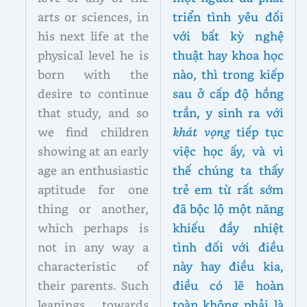
arts or sciences, in
triển tình yêu đối
his next life at the
với bất kỳ nghệ
physical level he is
thuật hay khoa học
born with the
nào, thì trong kiếp
desire to continue
sau ở cấp độ hồng
that study, and so
trần, y sinh ra với
we find children
khát vọng
tiếp tục
showing at an early
việc học ấy, và vì
age an enthusiastic
thế chúng ta thấy
aptitude for one
trẻ em từ rất sớm
thing or another,
đã bộc lộ một năng
which perhaps is
khiếu đầy nhiệt
not in any way a
tình đối với điều
characteristic of
này hay điều kia,
their parents. Such
điều có lẽ hoàn
leanings towards
toàn không phải là