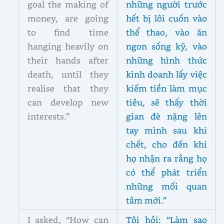
goal the making of
những người trước
money, are going
hết bị lôi cuốn vào
to find time
thể thao, vào ăn
hanging heavily on
ngon sống kỹ, vào
their hands after
những hình thức
death, until they
kinh doanh lấy việc
realise that they
kiếm tiền làm mục
can develop new
tiêu, sẽ thấy thời
interests.”
gian đè nặng lên
tay mình sau khi
chết, cho đến khi
họ nhận ra rằng họ
có thể phát triển
những mối quan
tâm mới.”
I asked, “How can
Tôi hỏi: “Làm sao