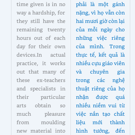
time given is in no
phải là một gánh
way a hardship, for
nặng, vì họ vẫn còn
they still have the
hai mươi giờ còn lại
remaining twenty
của mỗi ngày cho
hours out of each
những việc riêng
day for their own
của mình. Trong
devices.In actual
thực tế, kết quả là
practice, it works
nhiều cựu giáo viên
out that many of
và chuyên gia
these ex-teachers
trong các nghệ
and specialists in
thuật riêng của họ
their particular
nhận được quá
arts obtain so
nhiều niềm vui từ
much pleasure
việc nắn tạo chất
from moulding
liệu mới thành
new material into
hình tướng, đến