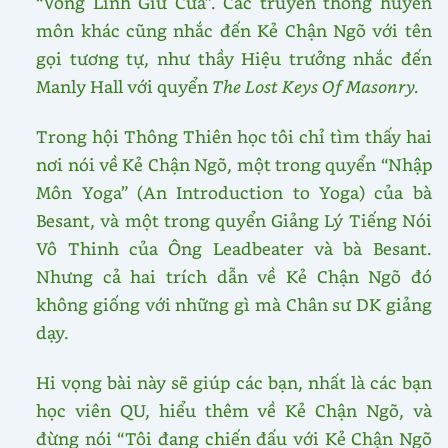
“Vong Linh Giữ Cửa”. Các truyền thống huyền
môn khác cũng nhắc đến Kẻ Chận Ngõ với tên
gọi tương tự, như thầy Hiệu trưởng nhắc đến
Manly Hall với quyển
The Lost Keys Of Masonry.
Trong hội Thông Thiên học tôi chỉ tìm thấy hai
nơi nói về Kẻ Chận Ngõ, một trong quyển “Nhập
Môn Yoga” (An Introduction to Yoga) của bà
Besant, và một trong quyển Giảng Lý Tiếng Nói
Vô Thinh của Ông Leadbeater và bà Besant.
Nhưng cả hai trích dẫn về Kẻ Chận Ngõ đó
không giống với những gì mà Chân sư DK giảng
dạy.
Hi vọng bài này sẽ giúp các bạn, nhất là các bạn
học viên QU, hiểu thêm về Kẻ Chận Ngõ, và
đừng nói “Tôi đang chiến đấu với Kẻ Chận Ngõ