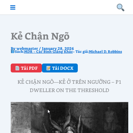
Skip
to
content
Kẻ Chận Ngõ
By
webmaster
/
January 28, 2026
Sách:
MDR – Các Bình Giảng Khác
– Tác giả:
Michael D. Robbins
Tải PDF
Tải DOCX
KẺ CHẬN NGÕ—KẺ Ở TRÊN NGƯỠNG – P1
DWELLER ON THE THRESHOLD