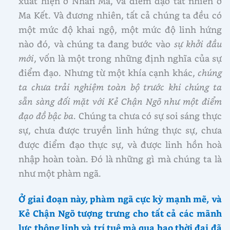
xuất hiện ở Nhân Mã, và điểm đạo tất nhiên ở
Ma Kết. Và đương nhiên, tất cả chúng ta đều có
một mức độ khai ngộ, một mức độ linh hứng
nào đó, và chúng ta đang bước vào
sự khởi đầu
mới
, vốn là một trong những định nghĩa của sự
điểm đạo. Nhưng từ một khía cạnh khác,
chúng
ta chưa trải nghiệm toàn bộ trước khi chúng ta
sẵn sàng đối mặt với Kẻ Chận Ngõ như một điểm
đạo đồ bậc ba.
Chúng ta chưa có sự soi sáng thực
sự, chưa được truyền linh hứng thực sự, chưa
được điểm đạo thực sự, và được linh hồn hoà
nhập hoàn toàn. Đó là những gì mà chúng ta là
như một phàm ngã.
Ở giai đoạn này, phàm ngã cực kỳ mạnh mẽ, và
Kẻ Chận Ngõ tượng trưng cho tất cả các mãnh
lực thông linh và trí tuệ mà qua bao thời đại đã