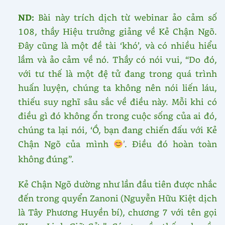
ND:
Bài này trích dịch từ webinar ảo cảm số
108, thầy Hiệu trưởng giảng về Kẻ Chận Ngõ.
Đây cũng là một đề tài ‘khó’, và có nhiều hiểu
lầm và ảo cảm về nó. Thầy có nói vui, “Do đó,
với tư thế là một đệ tử đang trong quá trình
huấn luyện, chúng ta không nên nói liến láu,
thiếu suy nghĩ sâu sắc về điều này. Mỗi khi có
điều gì đó không ổn trong cuộc sống của ai đó,
chúng ta lại nói, ‘Ồ, bạn đang chiến đấu với Kẻ
Chận Ngõ của mình
’
. Điều đó hoàn toàn
không đúng”.
Kẻ Chận Ngõ dường như lần đầu tiên được nhắc
đến trong quyển Zanoni (Nguyễn Hữu Kiệt dịch
là Tây Phương Huyền bí), chương 7 với tên gọi