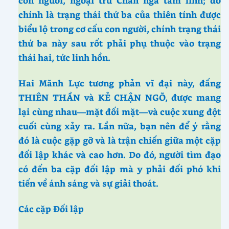
con người, ngoại trừ Chân ngã tâm linh; đó
chính là trạng thái thứ ba của thiên tính được
biểu lộ trong cơ cấu con người, chính trạng thái
thứ ba này sau rốt phải phụ thuộc vào trạng
thái hai, tức linh hồn.
Hai Mãnh Lực tương phản vĩ đại này, đấng
THIÊN THẦN và KẺ CHẬN NGÕ, được mang
lại cùng nhau—mặt đối mặt—và cuộc xung đột
cuối cùng xảy ra. Lần nữa, bạn nên để ý rằng
đó là cuộc gặp gỡ và là trận chiến giữa một cặp
đối lập khác và cao hơn. Do đó, người tìm đạo
có đến ba cặp đối lập mà y phải đối phó khi
tiến về ánh sáng và sự giải thoát.
Các cặp Đối lập