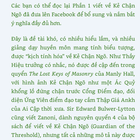
Các bạn có thể đọc lại Phần 1 viết về Kẻ Chận
Ngõ đã đưa lên Facebook để bổ sung và nắm bắt
ý nghĩa đầy đủ hơn.
Đây là đề tài khó, có nhiều hiểu lầm, và nhiều
giảng dạy huyền môn mang tính biểu tượng,
được “kịch tính hóa” về Kẻ Chận Ngõ. Như Thầy
Hiệu trưởng có nhắc, nó được đề cập đến trong
quyển
The Lost Keys of Masonry
của Manly Hall,
với hình ảnh Kẻ Chận Ngõ như một Ác Quỷ
khổng lồ đứng chận trước Cổng Điểm đạo, đối
diện Ứng Viên điểm đạo tay cầm Thập Giá Ankh
của Ai Cập thời xưa. Sir Edward Bulwer-Lytton
cũng viết Zanoni, dành nguyên quyển 4 của bộ
sách để viết về Kẻ Chận Ngõ (Guardian of the
Threshold), nhưng tất cả những mô tả này được