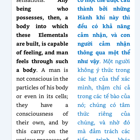
being who
thành bởi những
possesses, then, a
Hành khí này thì
body into which
đều có khả năng
these Elementals
cảm nhận, và con
are built, is capable
người cảm nhận
of feeling, and man
thông qua một thể
feels through such
như vậy
. Một người
a body
. A man is
không ý thức trong
not conscious in the
các hạt của thể xác
particles of his body
mình, thậm chí cả
or even in its cells;
trong các tế bào của
they have a
nó; chúng có tâm
consciousness of
thức riêng của
their own, and by
chúng, và nhờ đó
this carry on the
mà đảm trách các
various processes of
tiến trình khác