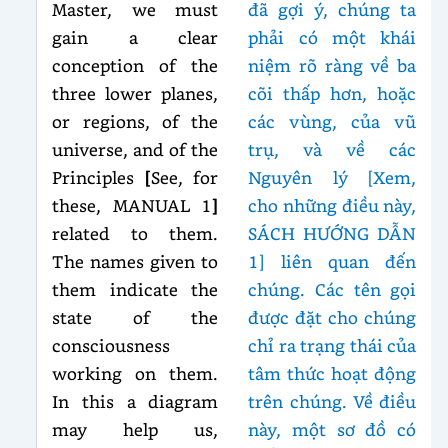
Master, we must
đã gợi ý, chúng ta
gain a clear
phải có một khái
conception of the
niệm rõ ràng về ba
three lower planes,
cõi thấp hơn, hoặc
or regions, of the
các vùng, của vũ
universe, and of the
trụ, và về các
Principles
[
See, for
Nguyên lý [Xem,
these, MANUAL 1
]
cho những điều này,
related to them.
SÁCH HƯỚNG DẪN
The names given to
1] liên quan đến
them indicate the
chúng. Các tên gọi
state of the
được đặt cho chúng
consciousness
chỉ ra trạng thái của
working on them.
tâm thức hoạt động
In this a diagram
trên chúng. Về điều
may help us,
này, một sơ đồ có