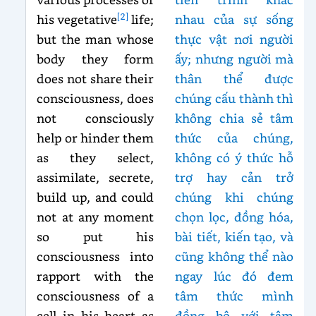
[2]
his vegetative
life;
nhau của sự sống
but the man whose
thực vật nơi người
body they form
ấy; nhưng người mà
does not share their
thân thể được
consciousness, does
chúng cấu thành thì
not consciously
không chia sẻ tâm
help or hinder them
thức của chúng,
as they select,
không có ý thức hỗ
assimilate, secrete,
trợ hay cản trở
build up, and could
chúng khi chúng
not at any moment
chọn lọc, đồng hóa,
so put his
bài tiết, kiến tạo, và
consciousness into
cũng không thể nào
rapport with the
ngay lúc đó đem
consciousness of a
tâm thức mình
cell in his heart as
đồng bộ với tâm