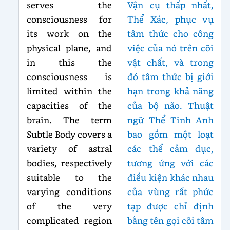
serves the
Vận cụ thấp nhất,
consciousness for
Thể Xác, phục vụ
its work on the
tâm thức cho công
physical plane, and
việc của nó trên cõi
in this the
vật chất, và trong
consciousness is
đó tâm thức bị giới
limited within the
hạn trong khả năng
capacities of the
của bộ não. Thuật
brain. The term
ngữ Thể Tinh Anh
Subtle Body covers a
bao gồm một loạt
variety of astral
các thể cảm dục,
bodies, respectively
tương ứng với các
suitable to the
điều kiện khác nhau
varying conditions
của vùng rất phức
of the very
tạp được chỉ định
complicated region
bằng tên gọi cõi tâm