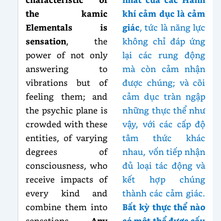
the kamic
khí cảm dục là cảm
Elementals is
giác
, tức là năng lực
sensation
, the
không chỉ đáp ứng
power of not only
lại các rung động
answering to
mà còn cảm nhận
vibrations but of
được chúng; và cõi
feeling them; and
cảm dục tràn ngập
the psychic plane is
những thực thể như
crowded with these
vậy, với các cấp độ
entities, of varying
tâm thức khác
degrees of
nhau, vốn tiếp nhận
consciousness, who
đủ loại tác động và
receive impacts of
kết hợp chúng
every kind and
thành các cảm giác.
combine them into
Bất kỳ thực thể nào
sensations.
Any
có một thể được cấu