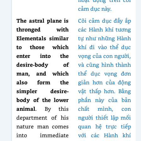
cảm dục này.
The astral plane is
Cõi cảm dục đầy ắp
thronged with
các Hành khí tương
Elementals similar
tự như những Hành
to those which
khí đi vào thể dục
enter into the
vọng của con người,
desire-body of
và cũng hình thành
man, and which
thể dục vọng đơn
also form the
giản hơn của động
simpler desire-
vật thấp hơn. Bằng
body of the lower
phần này của bản
animal
. By this
chất mình, con
department of his
người thiết lập mối
nature man comes
quan hệ trực tiếp
into immediate
với các Hành khí