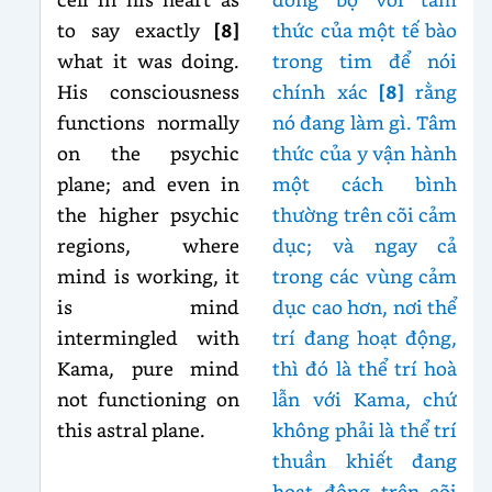
to say exactly
[8]
thức của một tế bào
what it was doing.
trong tim để nói
His consciousness
chính xác
[8]
rằng
functions normally
nó đang làm gì. Tâm
on the psychic
thức của y vận hành
plane; and even in
một cách bình
the higher psychic
thường trên cõi cảm
regions, where
dục; và ngay cả
mind is working, it
trong các vùng cảm
is mind
dục cao hơn, nơi thể
intermingled with
trí đang hoạt động,
Kama, pure mind
thì đó là thể trí hoà
not functioning on
lẫn với Kama, chứ
this astral plane.
không phải là thể trí
thuần khiết đang
hoạt động trên cõi