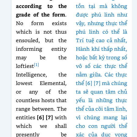
according to the
tồn tại mà không
grade of the form
.
được phú linh như
No form exists
vậy, nhưng thực thể
which is not thus
phú linh có thể là
ensouled, but the
Trí tuệ cao cả nhất,
informing entity
Hành khí thấp nhất,
may be the
hoặc bất kỳ trong số
[1]
loftiest
vô số các thực thể
Intelligence, the
nằm giữa. Các thực
lowest Elemental,
thể [6] [7] mà chúng
or any of the
ta sẽ quan tâm chủ
countless hosts that
yếu là những thực
range between. The
thể của cõi tâm linh,
entities
[6]
[7]
with
vì chúng mang lại
which we shall
cho con người thể
presently be
xác của dục vọng