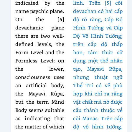
indicated by the
linh. Trên [5] cõi
name psychic plane.
devachan có hai cấp
On the
[5]
độ rõ ràng, Cấp Độ
devachanic plane
Hình Tướng và Cấp
there are two well-
Độ Vô Hình Tướng;
defined levels, the
trên cấp độ thấp
Form Level and the
hơn, tâm thức sử
Formless Level; on
dụng một thể nhân
the lower,
tạo, Mayavi Rûpa,
consciousness uses
nhưng thuật ngữ
an artificial body,
Thể Trí có vẻ phù
the Mayavi Rûpa,
hợp khi chỉ ra rằng
but the term Mind
vật chất mà nó được
Body seems suitable
cấu thành thuộc về
as indicating that
cõi Manas. Trên cấp
the matter of which
độ vô hình tướng,