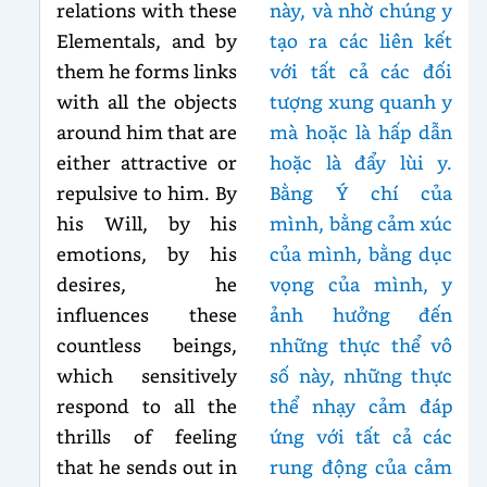
relations with these
này, và nhờ chúng y
Elementals, and by
tạo ra các liên kết
them he forms links
với tất cả các đối
with all the objects
tượng xung quanh y
around him that are
mà hoặc là hấp dẫn
either attractive or
hoặc là đẩy lùi y.
repulsive to him. By
Bằng Ý chí của
his Will, by his
mình, bằng cảm xúc
emotions, by his
của mình, bằng dục
desires, he
vọng của mình, y
influences these
ảnh hưởng đến
countless beings,
những thực thể vô
which sensitively
số này, những thực
respond to all the
thể nhạy cảm đáp
thrills of feeling
ứng với tất cả các
that he sends out in
rung động của cảm