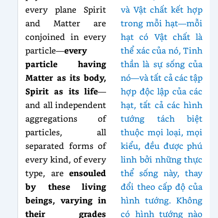
every plane Spirit
và Vật chất kết hợp
and Matter are
trong mỗi hạt—mỗi
conjoined in every
hạt có Vật chất là
particle—
every
thể xác của nó, Tinh
particle having
thần là sự sống của
Matter as its body,
nó—và tất cả các tập
Spirit as its life
—
hợp độc lập của các
and all independent
hạt, tất cả các hình
aggregations of
tướng tách biệt
particles, all
thuộc mọi loại, mọi
separated forms of
kiểu, đều được phú
every kind, of every
linh bởi những thực
type, are
ensouled
thể sống này, thay
by these living
đổi theo cấp độ của
beings, varying in
hình tướng. Không
their grades
có hình tướng nào