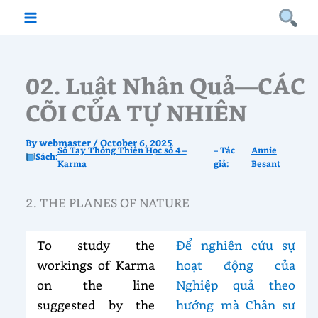
Skip
to
content
02. Luật Nhân Quả—CÁC
CÕI CỦA TỰ NHIÊN
By
webmaster
/
October 6, 2025
Sổ Tay Thông Thiên Học số 4 –
– Tác
Annie
Sách:
Karma
giả:
Besant
2. THE PLANES OF NATURE
To study the
Để nghiên cứu sự
workings of Karma
hoạt động của
on the line
Nghiệp quả theo
suggested by the
hướng mà Chân sư