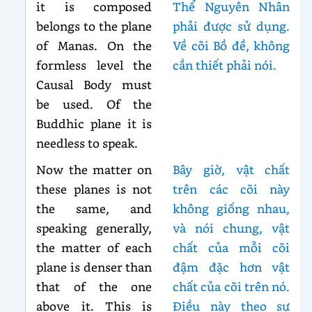
it is composed
Thể Nguyên Nhân
belongs to the plane
phải được sử dụng.
of Manas. On the
Về cõi Bồ đề, không
formless level the
cần thiết phải nói.
Causal Body must
be used. Of the
Buddhic plane it is
needless to speak.
Now the matter on
Bây giờ, vật chất
these planes is not
trên các cõi này
the same, and
không giống nhau,
speaking generally,
và nói chung, vật
the matter of each
chất của mỗi cõi
plane is denser than
đậm đặc hơn vật
that of the one
chất của cõi trên nó.
above it. This is
Điều này theo sự