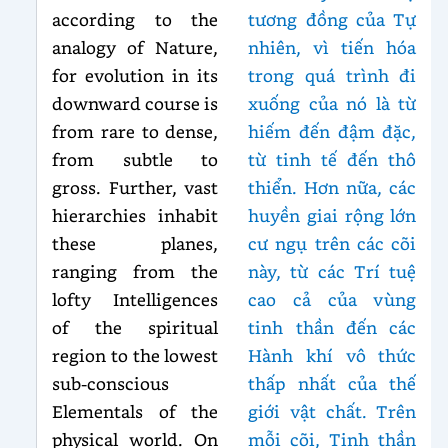
according to the
tương đồng của Tự
analogy of Nature,
nhiên, vì tiến hóa
for evolution in its
trong quá trình đi
downward course is
xuống của nó là từ
from rare to dense,
hiếm đến đậm đặc,
from subtle to
từ tinh tế đến thô
gross. Further, vast
thiển. Hơn nữa, các
hierarchies inhabit
huyền giai rộng lớn
these planes,
cư ngụ trên các cõi
ranging from the
này, từ các Trí tuệ
lofty Intelligences
cao cả của vùng
of the spiritual
tinh thần đến các
region to the lowest
Hành khí vô thức
sub-conscious
thấp nhất của thế
Elementals of the
giới vật chất. Trên
physical world. On
mỗi cõi, Tinh thần