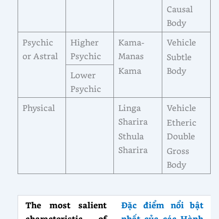
Causal
Body
Psychic
Higher
Kama-
Vehicle
or Astral
Psychic
Manas
Subtle
Kama
Body
Lower
Psychic
Physical
Linga
Vehicle
Sharira
Etheric
Sthula
Double
Sharira
Gross
Body
The most salient
Đặc điểm nổi bật
characteristic of
nhất của các Hành