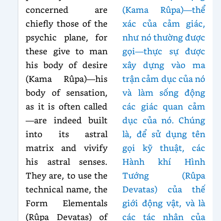
concerned are
(Kama Rûpa)—thể
chiefly those of the
xác của cảm giác,
psychic plane, for
như nó thường được
these give to man
gọi—thực sự được
his body of desire
xây dựng vào ma
(Kama Rûpa)—his
trận cảm dục của nó
body of sensation,
và làm sống động
as it is often called
các giác quan cảm
—are indeed built
dục của nó. Chúng
into its astral
là, để sử dụng tên
matrix and vivify
gọi kỹ thuật, các
his astral senses.
Hành khí Hình
They are, to use the
Tướng (Rûpa
technical name, the
Devatas) của thế
Form Elementals
giới động vật, và là
(Rûpa Devatas) of
các tác nhân của