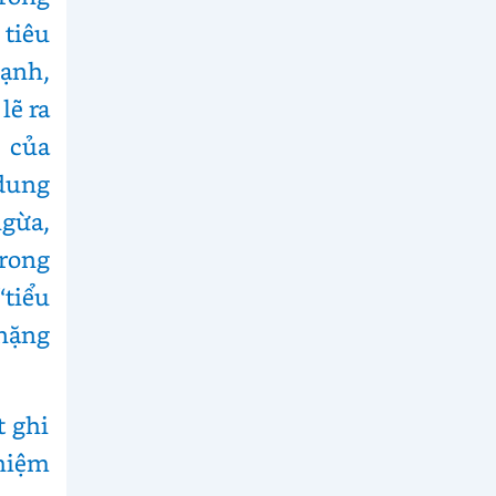
 tiêu
ạnh,
lẽ ra
 của
dung
ngừa,
trong
tiểu
 nặng
t ghi
hiệm