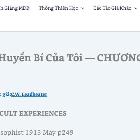
nh Giảng MDR
Thông Thiên Học
Các Tác Giả Khác
Huyền Bí Của Tôi — CHƯƠNG
c giả:
C.W. Leadbeater
CULT EXPERIENCES
sophist 1913 May p249