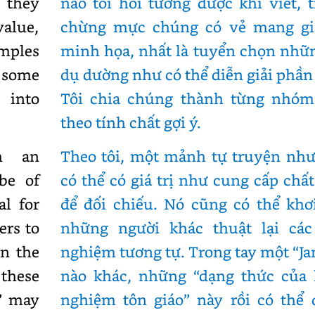
s they
nào tôi hồi tưởng được khi viết, 
alue,
chừng mực chúng có vẻ mang giá
mples
minh họa, nhất là tuyển chọn nhữ
 some
dụ dường như có thể diễn giải phần
 into
Tôi chia chúng thành từng nhóm
theo tính chất gợi ý.
h an
Theo tôi, một mảnh tự truyện như
be of
có thể có giá trị như cung cấp chất
al for
để đối chiếu. Nó cũng có thể khơ
ers to
những người khác thuật lại các 
In the
nghiệm tương tự. Trong tay một “J
these
nào khác, những “dạng thức của 
e” may
nghiệm tôn giáo” này rồi có thể 