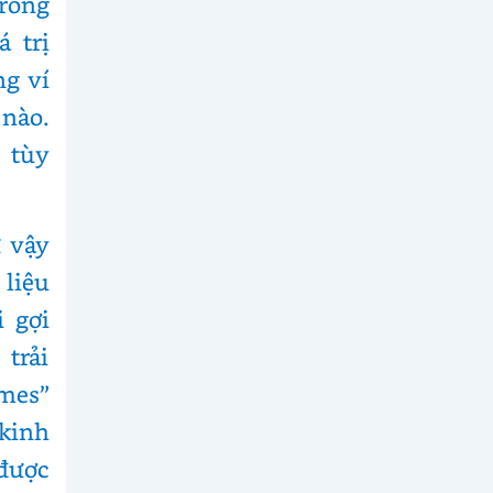
trong
 trị
ng ví
 nào.
 tùy
 vậy
 liệu
i gợi
trải
ames”
kinh
được