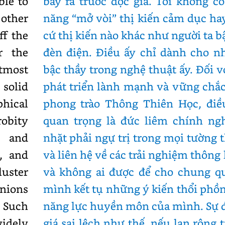
ble to
bày ra trước độc giả. Tôi không c
 other
năng “mở vòi” thị kiến cảm dục ha
ff the
cứ thị kiến nào khác như người ta bậ
r the
đèn điện. Điều ấy chỉ dành cho n
utmost
bậc thầy trong nghệ thuật ấy. Đối v
solid
phát triển lành mạnh và vững chắ
hical
phong trào Thông Thiên Học, điều
obity
quan trọng là đức liêm chính ng
s and
nhặt phải ngự trị trong mọi tường 
s, and
và liên hệ về các trải nghiệm thông 
uster
và không ai được để cho chung q
nions
mình kết tụ những ý kiến thổi phồ
 Such
năng lực huyền môn của mình. Sự 
widely
giá sai lệch như thế, nếu lan rộng 