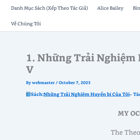
Skip
Danh Mục Sách (Xếp Theo Tác Giả)
Alice Bailey
Bì
to
Về Chúng Tôi
content
1. Những Trải Nghiệm 
V
By
webmaster
/
October 7, 2025
Sách:
Những Trải Nghiệm Huyền bí Của Tôi
– Tá
MY OC
The Theo