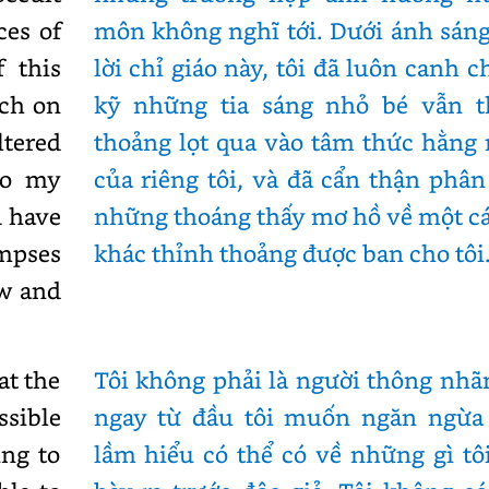
ces of
môn không nghĩ tới. Dưới ánh sán
f this
lời chỉ giáo này, tôi đã luôn canh 
tch on
kỹ những tia sáng nhỏ bé vẫn t
ltered
thoảng lọt qua vào tâm thức hằng
to my
của riêng tôi, và đã cẩn thận phân
d have
những thoáng thấy mơ hồ về một cá
impses
khác thỉnh thoảng được ban cho tôi
ow and
at the
Tôi không phải là người thông nhã
sible
ngay từ đầu tôi muốn ngăn ngừa
ing to
lầm hiểu có thể có về những gì tô