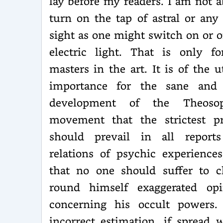
lay before my readers. I am not a
turn on the tap of astral or any
sight as one might switch on or o
electric light. That is only fo
masters in the art. It is of the 
importance for the sane and 
development of the Theosop
movement that the strictest pr
should prevail in all report
relations of psychic experience
that no one should suffer to cl
round himself exaggerated opi
concerning his occult powers.
incorrect estimation, if spread 