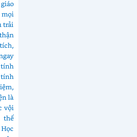
 giáo
g mọi
 trải
 thận
tích,
 ngay
tính
tính
hiệm,
ện là
c vội
 thế
n Học