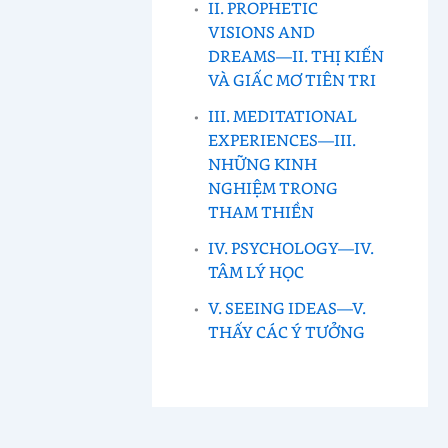
II. PROPHETIC
VISIONS AND
DREAMS—II. THỊ KIẾN
VÀ GIẤC MƠ TIÊN TRI
III. MEDITATIONAL
EXPERIENCES—III.
NHỮNG KINH
NGHIỆM TRONG
THAM THIỀN
IV. PSYCHOLOGY—IV.
TÂM LÝ HỌC
V. SEEING IDEAS—V.
THẤY CÁC Ý TƯỞNG