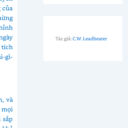
g của
chừng
hỉnh
 ngày
Tác giả:
C.W. Leadbeater
 tích
i-gì-
.
n, và
 mọi
i sắp