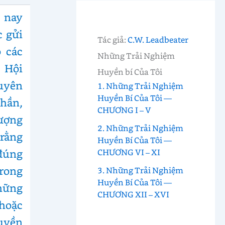
, nay
c gửi
Tác giả:
C.W. Leadbeater
 các
Những Trải Nghiệm
 Hội
Huyền bí Của Tôi
huyên
1. Những Trải Nghiệm
Huyền Bí Của Tôi —
thần,
CHƯƠNG I – V
ượng
2. Những Trải Nghiệm
 rằng
Huyền Bí Của Tôi —
đúng
CHƯƠNG VI – XI
rong
3. Những Trải Nghiệm
Huyền Bí Của Tôi —
những
CHƯƠNG XII – XVI
hoặc
uyền