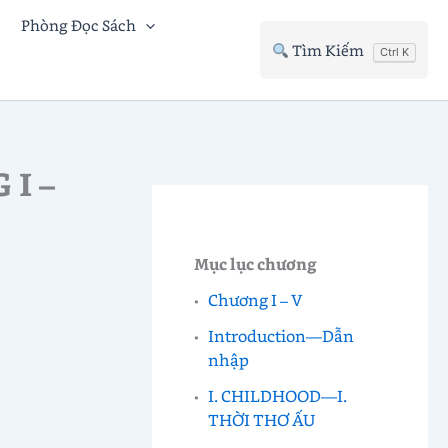
Phòng Đọc Sách
Tìm Kiếm
Ctrl K
 I –
Mục lục chương
Chương I – V
Introduction—Dẫn
nhập
I. CHILDHOOD—I.
THỜI THƠ ẤU