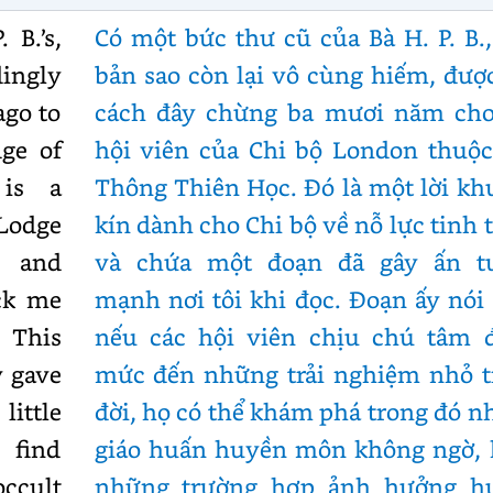
 B.’s,
Có một bức thư cũ của Bà H. P. B.
ingly
bản sao còn lại vô cùng hiếm, đượ
ago to
cách đây chừng ba mươi năm cho
ge of
hội viên của Chi bộ London thuộc
 is a
Thông Thiên Học. Đó là một lời k
Lodge
kín dành cho Chi bộ về nỗ lực tinh 
, and
và chứa một đoạn đã gây ấn t
ck me
mạnh nơi tôi khi đọc. Đoạn ấy nói
 This
nếu các hội viên chịu chú tâm 
y gave
mức đến những trải nghiệm nhỏ t
ittle
đời, họ có thể khám phá trong đó 
 find
giáo huấn huyền môn không ngờ, 
ccult
những trường hợp ảnh hưởng h