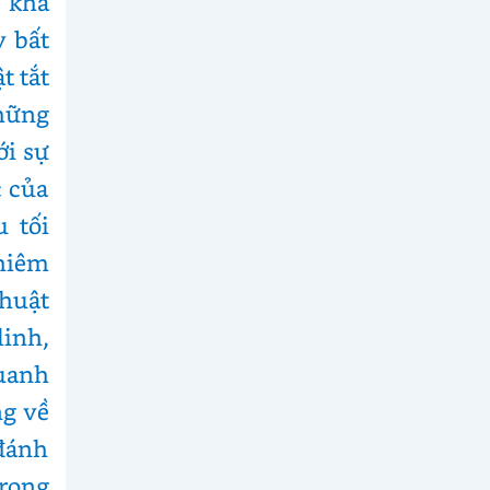
ó khả
y bất
t tắt
hững
ới sự
c của
 tối
hiêm
thuật
linh,
uanh
ng về
đánh
trong