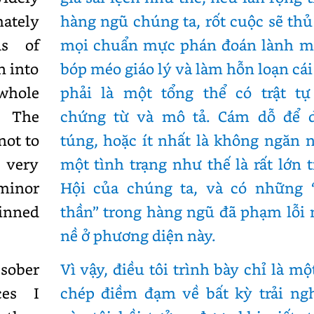
ately
hàng ngũ chúng ta, rốt cuộc sẽ thủ
ds of
mọi chuẩn mực phán đoán lành m
n into
bóp méo giáo lý và làm hỗn loạn cái 
 whole
phải là một tổng thể có trật tự
. The
chứng từ và mô tả. Cám dỗ để 
not to
túng, hoặc ít nhất là không ngăn 
s very
một tình trạng như thế là rất lớn 
 minor
Hội của chúng ta, và có những “
inned
thần” trong hàng ngũ đã phạm lỗi
nề ở phương diện này.
 sober
Vì vậy, điều tôi trình bày chỉ là mộ
ces I
chép điềm đạm về bất kỳ trải ng