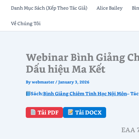
Skip
Danh Mục Sách (Xếp Theo Tác Giả)
Alice Bailey
Bì
to
Về Chúng Tôi
content
Webinar Bình Giảng Ch
Dấu hiệu Ma Kết
By
webmaster
/
January 3, 2026
Sách:
Bình Giảng Chiêm Tinh Học Nội Môn
– Tác
Tải PDF
Tải DOCX
EAA 7