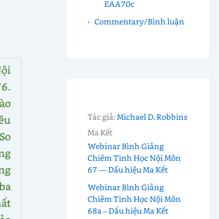
EAA70c
Commentary/Bình luận
ội
6.
vào
Tác giả:
Michael D. Robbins
êu
Ma Kết
So
Webinar Bình Giảng
ng
Chiêm Tinh Học Nội Môn
ảng
67 — Dấu hiệu Ma Kết
ba
Webinar Bình Giảng
Chiêm Tinh Học Nội Môn
hất
68a – Dấu hiệu Ma Kết