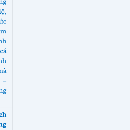
ọng
ộ,
ức
ham
nh
cá
nh
mà
 –
ng
ách
ng