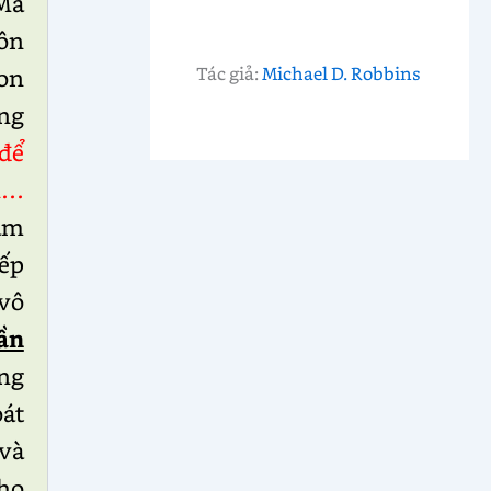
Ma
ôn
Tác giả:
Michael D. Robbins
on
ng
 để
n…
am
iếp
 vô
ần
ng
át
và
cho