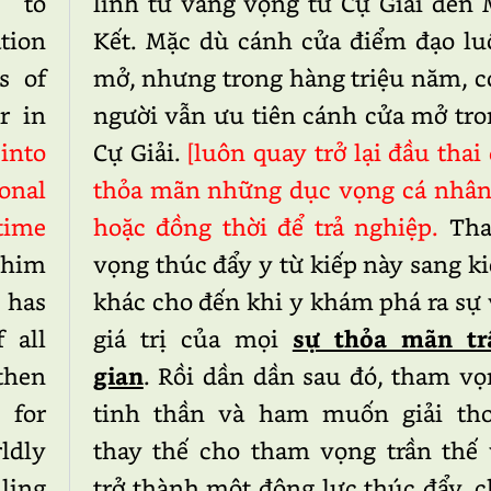
 to
linh từ vang vọng từ Cự Giải đến 
tion
Kết. Mặc dù cánh cửa điểm đạo lu
s of
mở, nhưng trong hàng triệu năm, c
r in
người vẫn ưu tiên cánh cửa mở tro
into
Cự Giải.
[luôn quay trở lại đầu thai
onal
thỏa mãn những dục vọng cá nhâ
time
hoặc đồng thời để trả nghiệp.
Th
 him
vọng thúc đẩy y từ kiếp này sang k
 has
khác cho đến khi y khám phá ra sự
 all
giá trị của mọi
sự thỏa mãn tr
then
gian
. Rồi dần dần sau đó, tham vọ
 for
tinh thần và ham muốn giải tho
ldly
thay thế cho tham vọng trần thế 
ling
trở thành một động lực thúc đẩy, 