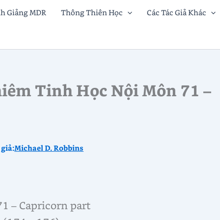
nh Giảng MDR
Thông Thiên Học
Các Tác Giả Khác
iêm Tinh Học Nội Môn 71 –
 giả:
Michael D. Robbins
1 – Capricorn part