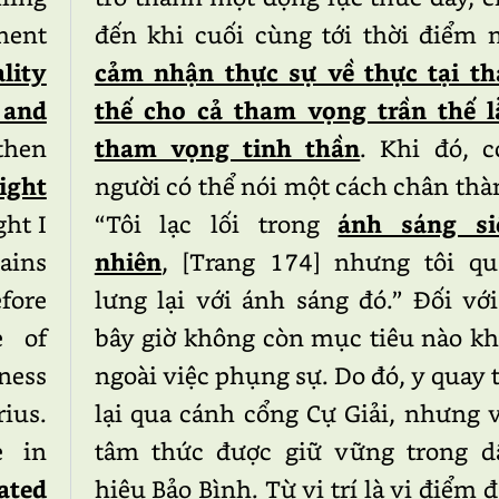
ment
đến khi cuối cùng tới thời điểm 
lity
cảm nhận thực sự về thực tại th
and
thế cho cả tham vọng trần thế l
then
tham vọng tinh thần
. Khi đó, c
light
người có thể nói một cách chân th
ght I
“Tôi lạc lối trong
ánh sáng si
ains
nhiên
, [Trang 174] nhưng tôi qu
efore
lưng lại với ánh sáng đó.” Đối vớ
e of
bây giờ không còn mục tiêu nào kh
ness
ngoài việc phụng sự. Do đó, y quay 
ius.
lại qua cánh cổng Cự Giải, nhưng 
e in
tâm thức được giữ vững trong d
ated
hiệu Bảo Bình. Từ vị trí là vị điểm 