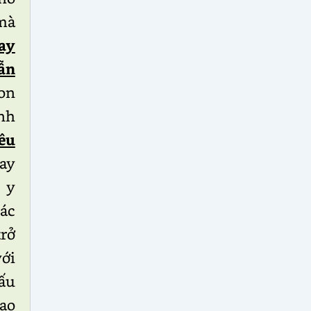
mà
ay
ẫn
on
ành
êu
ay
i y
ác
trở
với
ấu
đạo