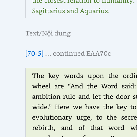
the closest relation to humanity:
Sagittarius and Aquarius.
Text/Nội dung
[70-5]
… continued EAA70c
The key words upon the ordi
wheel are “And the Word said:
ambition rule and let the door s
wide.” Here we have the key to
evolutionary urge, to the secre
rebirth, and of that word w