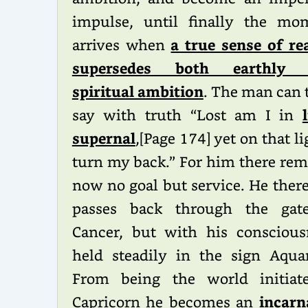
impulse, until finally the mo
arrives when
a true sense of rea
supersedes both earthly 
spiritual ambition
. The man can 
say with truth “Lost am I in
supernal
,[Page 174] yet on that li
turn my back.” For him there rem
now no goal but service. He ther
passes back through the gat
Cancer, but with his conscious
held steadily in the sign Aquar
From being the world initiat
Capricorn he becomes an
incarn