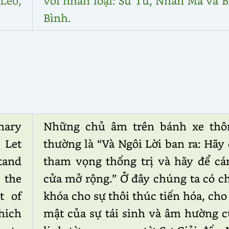
 Leo,
với nhân loại: Sư Tử, Nhân Mã và 
Bình.
nary
Những chủ âm trên bánh xe thô
 Let
thường là “Và Ngôi Lời ban ra: Hãy
tand
tham vọng thống trị và hãy để cá
 the
cửa mở rộng.” Ở đây chúng ta có c
t of
khóa cho sự thôi thúc tiến hóa, cho
hich
mật của sự tái sinh và âm hường c