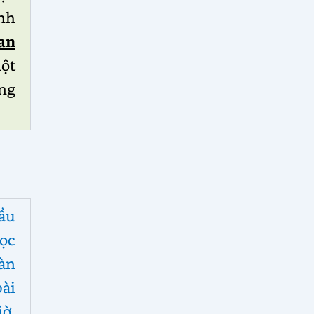
nh
an
ột
ong
ầu
ọc
àn
ài
iờ,