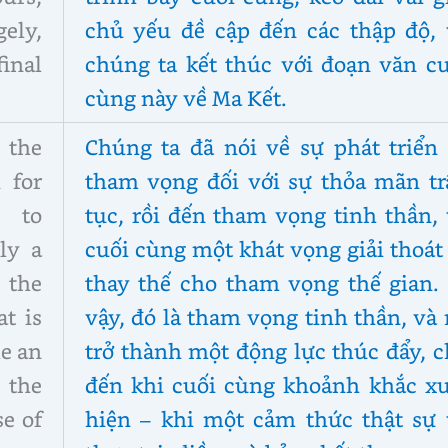
ely,
chủ yếu đề cập đến các thập độ, 
inal
chúng ta kết thúc với đoạn văn cu
cùng này về Ma Kết.
the
Chúng ta đã nói về sự phát triển 
 for
tham vọng đối với sự thỏa mãn tr
e to
tục, rồi đến tham vọng tinh thần,
ly a
cuối cùng một khát vọng giải thoát
 the
thay thế cho tham vọng thế gian. 
at is
vậy, đó là tham vọng tinh thần, và
me an
trở thành một động lực thúc đẩy, 
 the
đến khi cuối cùng khoảnh khắc xu
e of
hiện – khi một cảm thức thật sự 