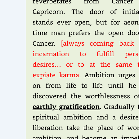
reverberates from Cancer
Capricorn. The door of initia
stands ever open, but for aeon
time man prefers the open doo
Cancer.
[always coming back 
incarnation to fulfill pers
desires… or to at the same 
expiate karma.
Ambition urges
on from life to life until he
discovered the worthlessness of
earthly gratification
. Gradually 
spiritual ambition and a desire
liberation take the place of wor
ambition, and become an impel