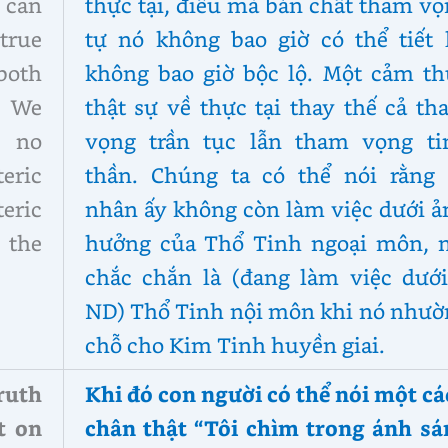
 can
thực tại, điều mà bản chất tham v
true
tự nó không bao giờ có thể tiết l
both
không bao giờ bộc lộ. Một cảm th
. We
thật sự về thực tại thay thế cả t
s no
vọng trần tục lẫn tham vọng ti
eric
thần. Chúng ta có thể nói rằng 
eric
nhân ấy không còn làm việc dưới ả
 the
hưởng của Thổ Tinh ngoại môn, 
chắc chắn là (đang làm việc dưới
ND) Thổ Tinh nội môn khi nó nhườ
chỗ cho Kim Tinh huyền giai.
ruth
Khi đó con người có thể nói một c
t on
chân thật “Tôi chìm trong ánh sá