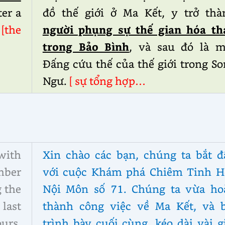
ter a
đồ thế giới ở Ma Kết, y trở thà
.
[the
người phụng sự thế gian hóa th
trong Bảo Bình
, và sau đó là m
Đấng cứu thế của thế giới trong S
Ngư.
[ sự tổng hợp…
with
Xin chào các bạn, chúng ta bắt đ
mber
với cuộc Khám phá Chiêm Tinh H
 the
Nội Môn số 71. Chúng ta vừa ho
last
thành công việc về Ma Kết, và b
urs,
trình bày cuối cùng, kéo dài vài g