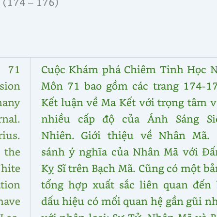
(174 – 176)
e 71
Cuộc Khám phá Chiêm Tinh Học N
sion
Môn 71 bao gồm các trang 174-17
many
Kết luận về Ma Kết với trọng tâm 
nal.
nhiều cấp độ của Ánh Sáng Si
ius.
Nhiên. Giới thiệu về Nhân Mã. 
 the
sánh ý nghĩa của Nhân Mã với Đấ
hite
Kỵ Sĩ trên Bạch Mã. Cũng có một b
tion
tổng hợp xuất sắc liên quan đến 
have
dấu hiệu có mối quan hệ gần gũi n