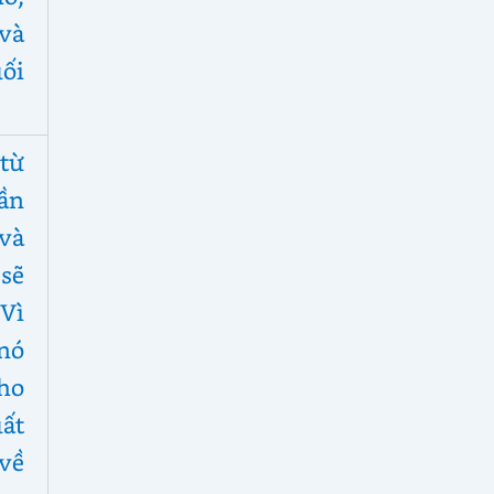
và
ối
từ
ần
 và
 sẽ
Vì
 nó
cho
ất
về