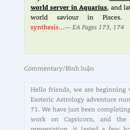
world server in Aquarius
, and la
world saviour in Pisces
synthesis…
— EA Pages 173, 174
Commentary/Bình luận
Hello friends, we are beginning 
Esoteric Astrology adventure nu
71. We have just been completing
work on Capricorn, and the 
presentation, it lasted a few ho