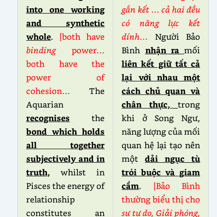
into one working
gắn kết … cả hai đều
and synthetic
có năng lực kết
whole
.
[both have
dính…
Người Bảo
binding
power…
Bình
nhận ra
mối
both have the
liên kết giữ tất cả
power of
lại với nhau một
cohesion…
The
cách chủ quan và
Aquarian
chân thực,
trong
recognises
the
khi ở Song Ngư,
bond which holds
năng lượng của mối
all together
quan hệ lại tạo nên
subjectively and in
một
dải ngục tù
truth,
whilst in
trói buộc và giam
Pisces the energy of
cầm
.
[Bảo Bình
relationship
thường biểu thị cho
constitutes an
sự tự do,
Giải phóng,