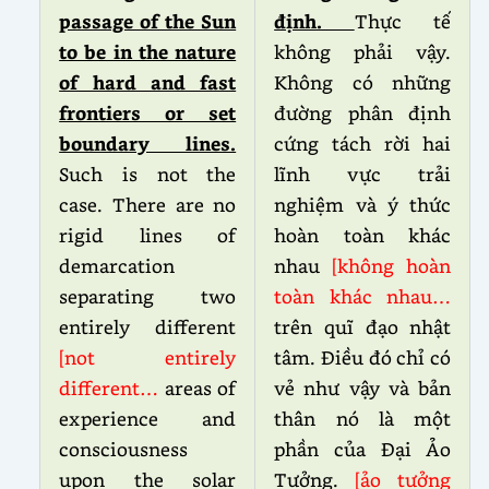
passage of the Sun
định.
Thực tế
to be in the nature
không phải vậy.
of hard and fast
Không có những
frontiers or set
đường phân định
boundary lines.
cứng tách rời hai
Such is not the
lĩnh vực trải
case. There are no
nghiệm và ý thức
rigid lines of
hoàn toàn khác
demarcation
nhau
[không hoàn
separating two
toàn khác nhau…
entirely different
trên quĩ đạo nhật
[not entirely
tâm. Điều đó chỉ có
different…
areas of
vẻ như vậy và bản
experience and
thân nó là một
consciousness
phần của Đại Ảo
upon the solar
Tưởng.
[ảo tưởng