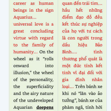
career as human
quan đến trái tim…
beings in the sign
hầu hết những
Aquarius…
điểm đạo đồ đều
universal love is a
kết thúc sự nghiệp
great concluding
của họ với tư cách
virtue with regard
là con người trong
to the family of
dấu hiệu Bảo
humanity…
On the
Bình…. tình
wheel as it “rolls
thương phổ quát là
onward into
một đức tính kết
illusion,” the wheel
tinh vĩ đại đối với
of the personality,
gia đình nhân
the superficiality
loại…
Trên bánh xe
and the airy nature
khi nó “lăn vào ảo
of the undeveloped
tưởng”, bánh xe của
Aquarian
deepens
phàm ngã, tính hời