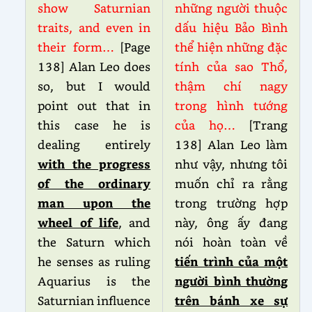
show Saturnian
những người thuộc
traits, and even in
dấu hiệu Bảo Bình
their form…
[Page
thể hiện những đặc
138] Alan Leo does
tính của sao Thổ,
so, but I would
thậm chí nagy
point out that in
trong hình tướng
this case he is
của họ…
[Trang
dealing entirely
138] Alan Leo làm
with the progress
như vậy, nhưng tôi
of the ordinary
muốn chỉ ra rằng
man upon the
trong trường hợp
wheel of life
, and
này, ông ấy đang
the Saturn which
nói hoàn toàn về
he senses as ruling
tiến trình của một
Aquarius is the
người bình thường
Saturnian influence
trên bánh xe sự