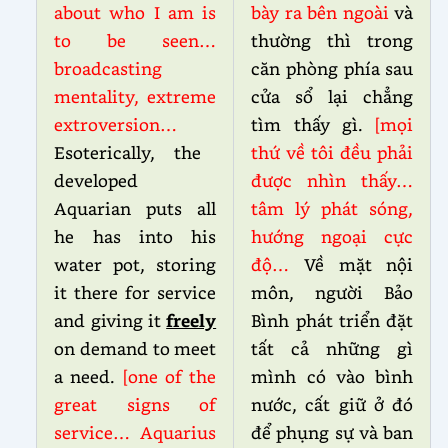
about who I am is
bày ra bên ngoài
và
to be seen…
thường thì trong
broadcasting
căn phòng phía sau
mentality, extreme
cửa sổ lại chẳng
extroversion…
tìm thấy gì.
[mọi
Esoterically, the
thứ về tôi đều phải
developed
được nhìn thấy…
Aquarian puts all
tâm lý phát sóng,
he has into his
hướng ngoại cực
water pot, storing
độ…
Về mặt nội
it there for service
môn, người Bảo
and giving it
freely
Bình phát triển đặt
on demand to meet
tất cả những gì
a need.
[one of the
mình có vào bình
great signs of
nước, cất giữ ở đó
service… Aquarius
để phụng sự và ban