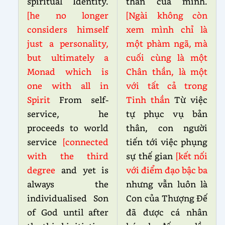
spiritual Identity.
thần của mình.
[he no longer
[Ngài không còn
considers himself
xem mình chỉ là
just a personality,
một phàm ngã, mà
but ultimately a
cuối cùng là một
Monad which is
Chân thần, là một
one with all in
với tất cả trong
Spirit
From self-
Tinh thần
Từ việc
service, he
tự phục vụ bản
proceeds to world
thân, con người
service
[connected
tiến tới việc phụng
with the third
sự thế gian
[kết nối
degree
and yet is
với điểm đạo bậc ba
always the
nhưng vẫn luôn là
individualised Son
Con của Thượng Đế
of God until after
đã được cá nhân