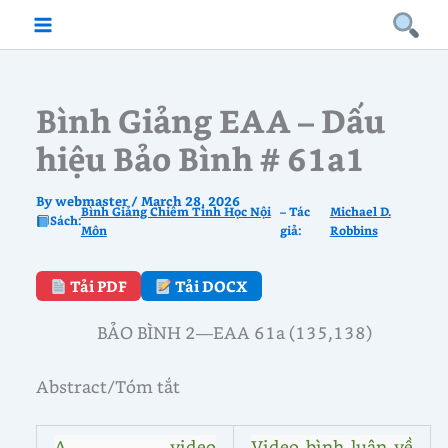
Skip
to
content
Bình Giảng EAA – Dấu
hiệu Bảo Bình # 61a1
By
webmaster
/
March 28, 2026
Bình Giảng Chiêm Tinh Học Nội
– Tác
Michael D.
Sách:
Môn
giả:
Robbins
Tải PDF
Tải DOCX
BẢO BÌNH 2—EAA 61a (135,138)
Abstract/Tóm tắt
A video
Video bình luận về