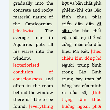
gradually into the
hợt và bản chất phù
concrete and rocky
phiếm/khí của Bảo
material nature of
Bình chưa phát
the Capricornian.
triển dần dần
đi
[clockwise
The
sâu
vào bản chất
average man in
vật chất cụ thể và
Aquarius puts all
cứng nhắc của dấu
his wares into the
hiệu Ma Kết
.
[theo
window,
chiều kim đồng hồ
[exteriorized
Người trung bình
condition of
trong Bảo Bình
consciousness
and
trưng bày toàn bộ
often in the room
hàng hóa của mình
behind the window
ra cửa sổ,
[tình
there is little to be
trạng tâm thức
found.
[everything
hướng ngoại, phơi