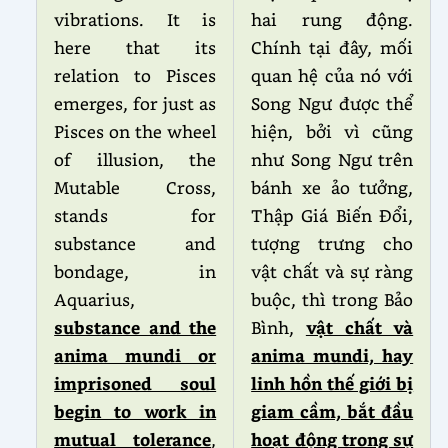
vibrations. It is
hai rung động.
here that its
Chính tại đây, mối
relation to Pisces
quan hệ của nó với
emerges, for just as
Song Ngư được thể
Pisces on the wheel
hiện, bởi vì cũng
of illusion, the
như Song Ngư trên
Mutable Cross,
bánh xe ảo tưởng,
stands for
Thập Giá Biến Đổi,
substance and
tượng trưng cho
bondage, in
vật chất và sự ràng
Aquarius,
buộc, thì trong Bảo
substance and the
Bình,
vật chất và
anima mundi or
anima mundi, hay
imprisoned soul
linh hồn thế giới bị
begin to work in
giam cầm, bắt đầu
mutual tolerance
,
hoạt động trong sự