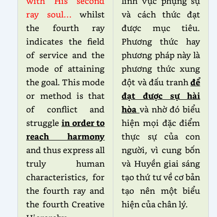
with His second
lĩnh vực phụng sự
ray soul…
whilst
và cách thức đạt
the fourth ray
được mục tiêu.
indicates the field
Phương thức hay
of service and the
phương pháp này là
mode of attaining
phương thức xung
the goal. This mode
đột và đấu tranh
để
or method is that
đạt được sự hài
of conflict and
hòa
và nhờ đó biểu
struggle
in order to
hiện mọi đặc điểm
reach harmony
thực sự của con
and thus express all
người, vì cung bốn
truly human
và Huyền giai sáng
characteristics, for
tạo thứ tư về cơ bản
the fourth ray and
tạo nên một biểu
the fourth Creative
hiện của chân lý.