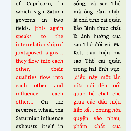
of Capricorn, in
sống
, và sao Thổ
which sign Saturn
mà ông cảm nhận
governs in two
là chủ tinh cai quản
fields.
[this again
Bảo Bình thực chất
speaks to the
là ảnh hưởng của
interrelationship of
sao Thổ đối với Ma
juxtaposed signs…
Kết, dấu hiệu mà
they flow into each
sao Thổ cai quản
other, their
trong hai lĩnh vực.
qualities flow into
[điều này một lần
each other and
nữa nói đến mối
influence each
quan hệ chặt chẽ
other…
On the
giữa các dấu hiệu
reversed wheel, the
liền kề… chúng hòa
Saturnian influence
quyện vào nhau,
exhausts itself in
phẩm chất của