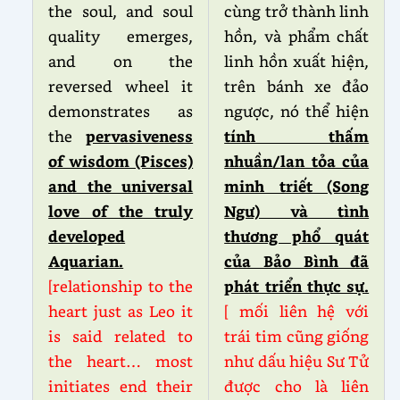
the soul, and soul
cùng trở thành linh
quality emerges,
hồn, và phẩm chất
and on the
linh hồn xuất hiện,
reversed wheel it
trên bánh xe đảo
demonstrates as
ngược, nó thể hiện
the
pervasiveness
tính thấm
of wisdom (Pisces)
nhuần/lan tỏa của
and the universal
minh triết (Song
love of the truly
Ngư) và tình
developed
thương phổ quát
Aquarian.
của Bảo Bình đã
[relationship to the
phát triển thực sự.
heart just as Leo it
[ mối liên hệ với
is said related to
trái tim cũng giống
the heart… most
như dấu hiệu Sư Tử
initiates end their
được cho là liên