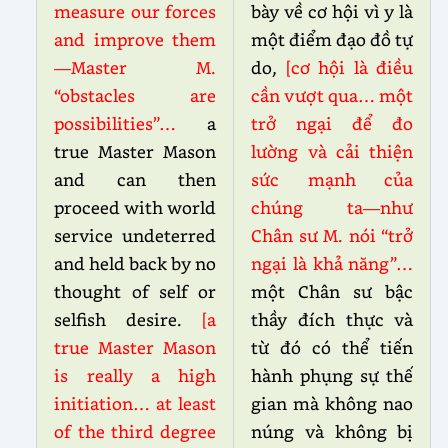
measure our forces
bày về cơ hội vì y là
and improve them
một điểm đạo đồ tự
—Master M.
do,
[cơ hội là điều
“obstacles are
cần vượt qua… một
possibilities”…
a
trở ngại để đo
true Master Mason
lường và cải thiện
and can then
sức mạnh của
proceed with world
chúng ta—như
service undeterred
Chân sư M. nói “trở
and held back by no
ngại là khả năng”…
thought of self or
một Chân sư bậc
selfish desire.
[a
thầy đích thực và
true Master Mason
từ đó có thể tiến
is really a high
hành phụng sự thế
initiation… at least
gian mà không nao
of the third degree
núng và không bị