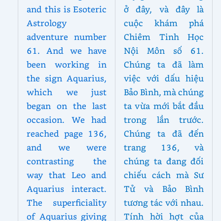
and this is Esoteric
ở đây, và đây là
Astrology
cuộc khám phá
adventure number
Chiêm Tinh Học
61. And we have
Nội Môn số 61.
been working in
Chúng ta đã làm
the sign Aquarius,
việc với dấu hiệu
which we just
Bảo Bình, mà chúng
began on the last
ta vừa mới bắt đầu
occasion. We had
trong lần trước.
reached page 136,
Chúng ta đã đến
and we were
trang 136, và
contrasting the
chúng ta đang đối
way that Leo and
chiếu cách mà Sư
Aquarius interact.
Tử và Bảo Bình
The superficiality
tương tác với nhau.
of Aquarius giving
Tính hời hợt của