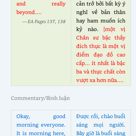
and really
cản trở bởi bất kỳ ý
beyond….
nghĩ về bản thân
hay ham muốn ích
— EA Pages 137, 138
kỷ nào.
[một vị
Chân sư bậc thầy
đích thực là một vị
điểm đạo đồ cao
cấp… ít nhất là bậc
ba và thực chất còn
vượt xa hơn nữa….
Commentary/Bình luận
Okay, good
Được rồi, chào buổi
morning everyone.
sáng mọi người.
It is morning here,
Bây giờ là buổi sáng