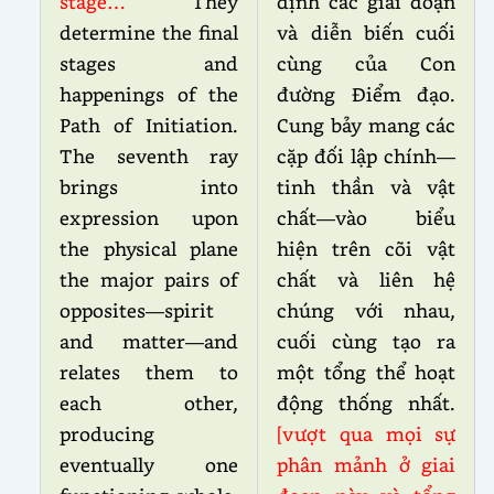
stage…
They
định các giai đoạn
determine the final
và diễn biến cuối
stages and
cùng của Con
happenings of the
đường Điểm đạo.
Path of Initiation.
Cung bảy mang các
The seventh ray
cặp đối lập chính—
brings into
tinh thần và vật
expression upon
chất—vào biểu
the physical plane
hiện trên cõi vật
the major pairs of
chất và liên hệ
opposites—spirit
chúng với nhau,
and matter—and
cuối cùng tạo ra
relates them to
một tổng thể hoạt
each other,
động thống nhất.
producing
[vượt qua mọi sự
eventually one
phân mảnh ở giai