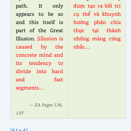
path. It only
được tạo ra bởi trí
appears to be so
cụ thể và khuynh
and this itself is
hướng phân chia
part of the Great
thực tại thành
Illusion.
[illusion is
những mảng cứng
caused by the
nhắc…
concrete mind and
its tendency to
divide into hard
and fast
segments…
— EA Pages 136,
137
[61a-4]