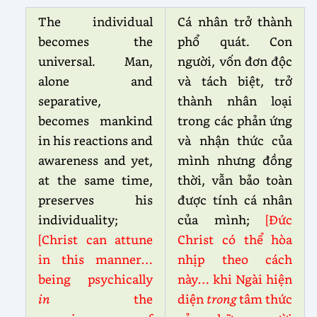
The individual
Cá nhân trở thành
becomes the
phổ quát. Con
universal. Man,
người, vốn đơn độc
alone and
và tách biệt, trở
separative,
thành nhân loại
becomes mankind
trong các phản ứng
in his reactions and
và nhận thức của
awareness and yet,
mình nhưng đồng
at the same time,
thời, vẫn bảo toàn
preserves his
được tính cá nhân
individuality;
của mình;
[Đức
[Christ can attune
Christ có thể hòa
in this manner…
nhịp theo cách
being psychically
này… khi Ngài hiện
in
the
diện
trong
tâm thức