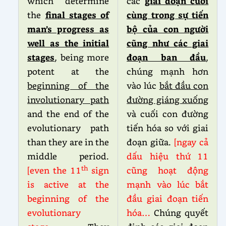
which determine
các
giai đoạn cuối
the
final stages of
cùng trong sự tiến
man’s progress as
bộ của con người
well as the initial
cũng như các giai
stages
, being more
đoạn ban đầu
,
potent at the
chúng mạnh hơn
beginning of the
vào lúc
bắt đầu con
involutionary path
đường giáng xuống
and the end of the
và cuối con đường
evolutionary path
tiến hóa so với giai
than they are in the
đoạn giữa.
[ngay cả
middle period.
dấu hiệu thứ
11
th
[even the 11
sign
cũng hoạt động
is active at the
mạnh vào lúc bắt
beginning of the
đầu giai đoạn tiến
evolutionary
hóa…
Chúng quyết