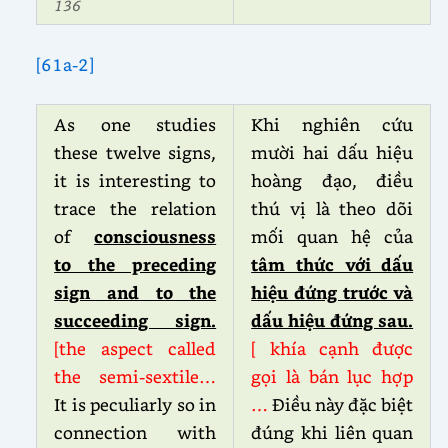
136
[61a-2]
As one studies
Khi nghiên cứu
these twelve signs,
mười hai dấu hiệu
it is interesting to
hoàng đạo, điều
trace the relation
thú vị là theo dõi
of
consciousness
mối quan hệ của
to the preceding
tâm thức với dấu
sign and to the
hiệu đứng trước và
succeeding sign.
dấu hiệu đứng sau.
[the aspect called
[ khía cạnh được
the semi-sextile…
gọi là bán lục hợp
It is peculiarly so in
…
Điều này đặc biệt
connection with
đúng khi liên quan