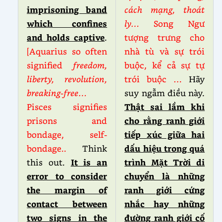
imprisoning band
cách mạng, thoát
which confines
ly…
Song Ngư
and holds captive
.
tượng trưng cho
[Aquarius so often
nhà tù và sự trói
signified
freedom,
buộc, kể cả sự tự
liberty, revolution,
trói buộc …
Hãy
breaking-free…
suy ngẫm điều này.
Pisces signifies
Thật sai lầm khi
prisons and
cho rằng ranh giới
bondage, self-
tiếp xúc giữa hai
bondage..
Think
dấu hiệu trong quá
this out.
It is an
trình Mặt Trời di
error to consider
chuyển là những
the margin of
ranh giới cứng
contact between
nhắc hay những
two signs in the
đường ranh giới cố