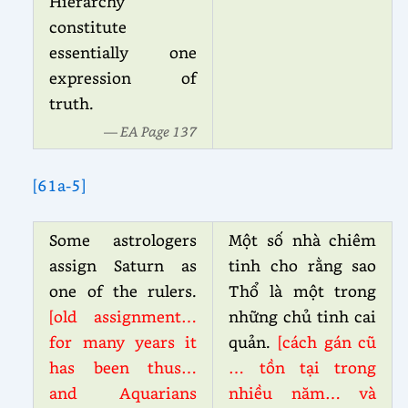
Hierarchy
constitute
essentially one
expression of
truth.
— EA Page 137
[61a-5]
Some astrologers
Một số nhà chiêm
assign Saturn as
tinh cho rằng sao
one of the rulers.
Thổ là một trong
[old assignment…
những chủ tinh cai
for many years it
quản.
[cách gán cũ
has been thus…
… tồn tại trong
and Aquarians
nhiều năm… và