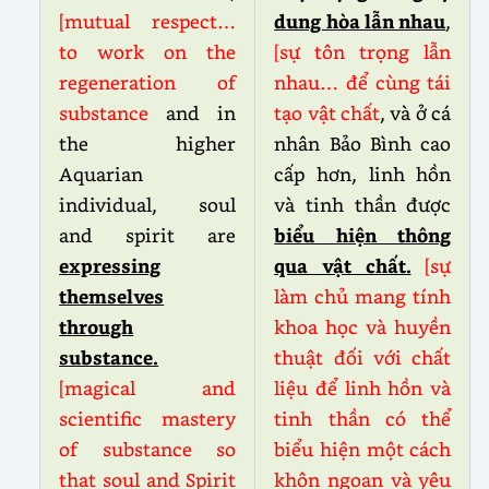
[mutual respect…
dung hòa lẫn nhau
,
to work on the
[sự tôn trọng lẫn
regeneration of
nhau… để cùng tái
substance
and in
tạo vật chất
, và ở cá
the higher
nhân Bảo Bình cao
Aquarian
cấp hơn, linh hồn
individual, soul
và tinh thần được
and spirit are
biểu hiện thông
expressing
qua vật chất.
[sự
themselves
làm chủ mang tính
through
khoa học và huyền
substance.
thuật đối với chất
[magical and
liệu để linh hồn và
scientific mastery
tinh thần có thể
of substance so
biểu hiện một cách
that soul and Spirit
khôn ngoan và yêu