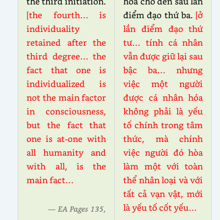
the third initiation.
hóa cho đến sau lần
[the fourth… is
điểm đạo thứ ba.
[ở
individuality
lần điểm đạo thứ
retained after the
tư… tính cá nhân
third degree… the
vẫn được giữ lại sau
fact that one is
bậc ba… nhưng
individualized is
việc một người
not the main factor
được cá nhân hóa
in consciousness,
không phải là yếu
but the fact that
tố chính trong tâm
one is at-one with
thức, mà chính
all humanity and
việc người đó hòa
with all, is the
làm một với toàn
main fact…
thể nhân loại và với
tất cả vạn vật, mới
là yếu tố cốt yếu…
— EA Pages 135,