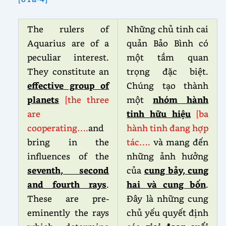
The rulers of
Những chủ tinh cai
Aquarius are of a
quản Bảo Bình có
peculiar interest.
một tầm quan
They constitute an
trọng đặc biệt.
effective group of
Chúng tạo thành
planets
[the three
một
nhóm hành
are
tinh hữu hiệu
[ba
cooperating….
and
hành tinh đang hợp
bring in the
tác….
và mang đến
influences of the
những ảnh hưởng
seventh, second
của
cung bảy, cung
and fourth rays
.
hai và cung bốn
.
These are pre-
Đây là những cung
eminently the rays
chủ yếu quyết định