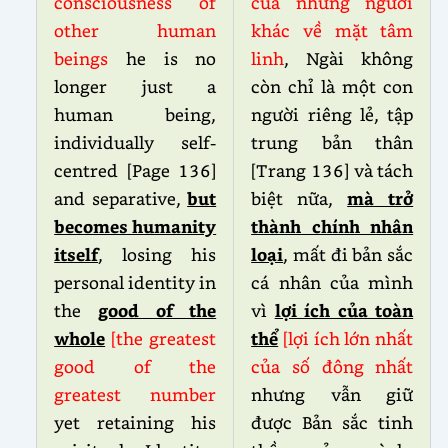
consciousness of
của những người
other human
khác về mặt tâm
beings
he is no
linh
, Ngài không
longer just a
còn chỉ là một con
human being,
người riêng lẻ, tập
individually self-
trung bản thân
centred [Page 136]
[Trang 136] và tách
and separative,
but
biệt nữa,
mà trở
becomes humanity
thành chính nhân
itself
, losing his
loại
, mất đi bản sắc
personal identity in
cá nhân của mình
the
good of the
vì
lợi ích của toàn
whole
[the greatest
thể
[lợi ích lớn nhất
good of the
của số đông nhất
greatest number
nhưng vẫn giữ
yet retaining his
được Bản sắc tinh