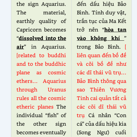
the sign Aquarius.
đến dấu hiệu Bảo
The material,
Bình. Tính duy vật,
earthly quality of
trần tục của Ma Kết
Capricorn becomes
trở nên “
hòa tan
“
dissolved into the
vào không khí
”
air
” in Aquarius.
trong Bảo Bình.
[
[related to buddhi
liên quan đến bồ đề
and to the buddhic
và cõi bồ đề như
plane as cosmic
các dĩ thái vũ trụ…
ethers… Aquarius
Bảo Bình thông qua
through Uranus
sao Thiên Vương
rules all the cosmic
Tinh cai quản tất cả
etheric planes
The
các cõi dĩ thái vũ
individual “fish” of
trụ
Cá nhân “Con
the other sign
cá” của dấu hiệu kia
becomes eventually
(Song Ngư) cuối