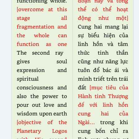
functioning whole.
đoạn này và tổng
[overcome at this
thể có thể hoạt
stage all
động như một]
fragmentation and
Cung hai mang lại
the whole can
sự biểu hiện của
function as one
linh hồn và tâm
The second ray
thức tinh thần
gives soul
cũng như năng lực
expression and
tuôn đổ bác ái và
spiritual
minh triết trên trái
consciousness and
đất
[mục tiêu của
also the power to
Hành tinh Thượng
pour out love and
đế với linh hồn
wisdom upon earth
cung hai của
[objective of the
Ngài…
trong khi
Planetary Logos
cung bốn chỉ ra