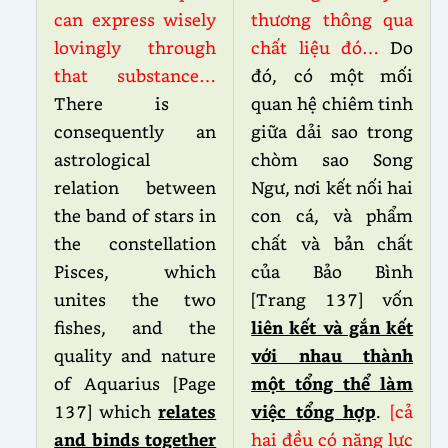
can express wisely
thương thông qua
lovingly through
chất liệu đó…
Do
that substance…
đó, có một mối
There is
quan hệ chiêm tinh
consequently an
giữa dải sao trong
astrological
chòm sao Song
relation between
Ngư, nơi kết nối hai
the band of stars in
con cá, và phẩm
the constellation
chất và bản chất
Pisces, which
của Bảo Bình
unites the two
[Trang 137] vốn
fishes, and the
liên kết và gắn kết
quality and nature
với nhau thành
of Aquarius [Page
một tổng thể làm
137] which
relates
việc tổng hợp
.
[cả
and binds together
hai đều có năng lực