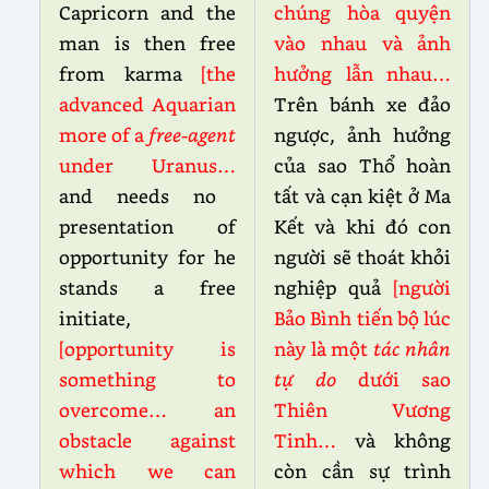
Capricorn and the
chúng hòa quyện
man is then free
vào nhau và ảnh
from karma
[the
hưởng lẫn nhau…
advanced Aquarian
Trên bánh xe đảo
more of a
free-agent
ngược, ảnh hưởng
under Uranus…
của sao Thổ hoàn
and needs no
tất và cạn kiệt ở Ma
presentation of
Kết và khi đó con
opportunity for he
người sẽ thoát khỏi
stands a free
nghiệp quả
[người
initiate,
Bảo Bình tiến bộ lúc
[opportunity is
này là một
tác nhân
something to
tự do
dưới sao
overcome… an
Thiên Vương
obstacle against
Tinh…
và không
which we can
còn cần sự trình