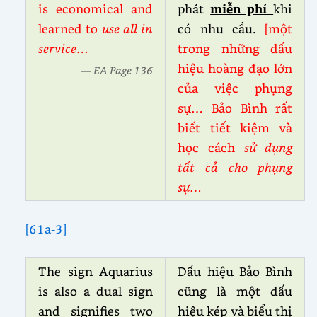
is economical and
phát
miễn phí
khi
learned to
use all in
có nhu cầu.
[một
service…
trong những dấu
hiệu hoàng đạo lớn
— EA Page 136
của việc phụng
sự… Bảo Bình rất
biết tiết kiệm và
học cách
sử dụng
tất cả cho phụng
sự…
[61a-3]
The sign Aquarius
Dấu hiệu Bảo Bình
is also a dual sign
cũng là một dấu
and signifies two
hiệu kép và biểu thị