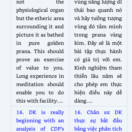
not the
vùng năng lượng dĩ
physiological organ
thái bao quanh nó
but the etheric area
và hãy tưởng tượng
surrounding it and
vùng đó tắm mình
picture it as bathed
trong prana vàng
in pure golden
kim. Đây sẽ là một
prana. This should
bài tập thực hành
prove an exercise
có giá trị với em.
of value to you.
Kinh nghiệm tham
Long experience in
thiền lâu năm sẽ
meditation should
cho phép em thực
enable you to do
hiện điều này dễ
this with facility….
dàng….
16. DK is really
16. Chân sư DK
beginning with an
thực sự bắt đầu
analysis of CDP’s
bằng việc phân tích