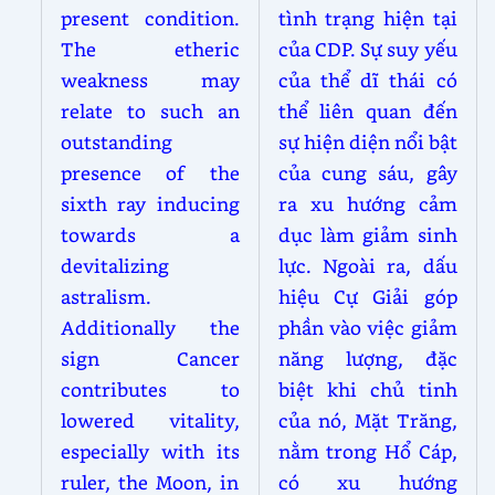
present condition.
tình trạng hiện tại
The etheric
của CDP. Sự suy yếu
weakness may
của thể dĩ thái có
relate to such an
thể liên quan đến
outstanding
sự hiện diện nổi bật
presence of the
của cung sáu, gây
sixth ray inducing
ra xu hướng cảm
towards a
dục làm giảm sinh
devitalizing
lực. Ngoài ra, dấu
astralism.
hiệu Cự Giải góp
Additionally the
phần vào việc giảm
sign Cancer
năng lượng, đặc
contributes to
biệt khi chủ tinh
lowered vitality,
của nó, Mặt Trăng,
especially with its
nằm trong Hổ Cáp,
ruler, the Moon, in
có xu hướng