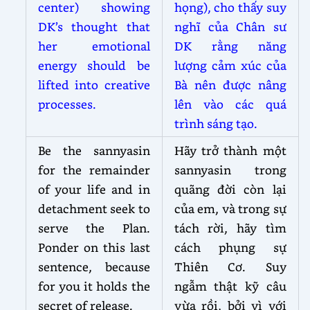
center) showing
họng), cho thấy suy
DK’s thought that
nghĩ của Chân sư
her emotional
DK rằng năng
energy should be
lượng cảm xúc của
lifted into creative
Bà nên được nâng
processes.
lên vào các quá
trình sáng tạo.
Be the sannyasin
Hãy trở thành một
for the remainder
sannyasin trong
of your life and in
quãng đời còn lại
detachment seek to
của em, và trong sự
serve the Plan.
tách rời, hãy tìm
Ponder on this last
cách phụng sự
sentence, because
Thiên Cơ. Suy
for you it holds the
ngẫm thật kỹ câu
secret of release.
vừa rồi, bởi vì với