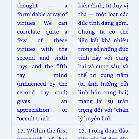
thought — a
kiên định, tư duy vị
formidable array of
tha — một loạt các
virtues. We can
đức tính đáng gờm.
correlate quite a
Chúng ta có thể
few of these
liên kết khá nhiều
virtues with the
trong số những đức
second and sixth
tính này với cung
rays, and the fifth
hai và cung sáu, và
ray mind
thể trí cung năm
(influenced by the
(bị ảnh hưởng bởi
second ray soul)
linh hồn cung hai)
gives an
mang lại sự trân
appreciation of
trọng đối với “chân
“occult truth”.
lý huyền linh”.
13. Within the first
13. Trong đoạn đầu