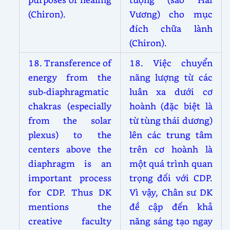
(Chiron).
Vương) cho mục
đích chữa lành
(Chiron).
18. Transference of
18. Việc chuyển
energy from the
năng lượng từ các
sub-diaphragmatic
luân xa dưới cơ
chakras (especially
hoành (đặc biệt là
from the solar
từ tùng thái dương)
plexus) to the
lên các trung tâm
centers above the
trên cơ hoành là
diaphragm is an
một quá trình quan
important process
trọng đối với CDP.
for CDP. Thus DK
Vì vậy, Chân sư DK
mentions the
đề cập đến khả
creative faculty
năng sáng tạo ngay