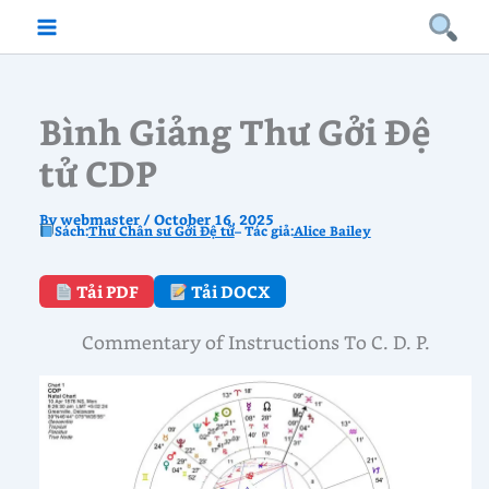
Skip
to
content
Bình Giảng Thư Gởi Đệ
tử CDP
By
webmaster
/
October 16, 2025
Sách:
Thư Chân sư Gởi Đệ tử
– Tác giả:
Alice Bailey
Tải PDF
Tải DOCX
Commentary of Instructions To C. D. P.