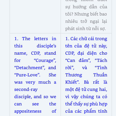
sự hướng dẫn của
tôi? Nhưng biết bao
nhiêu trở ngại lại
phát sinh từ nỗi sợ.
1. The letters in
1. Các chữ cái trong
this disciple’s
tên của đệ tử này,
name, CDP, stand
CDP, đại diện cho
for “Courage”,
“Can đảm”, “Tách
“Detachment”, and
rời”, và “Tình
“Pure-Love”. She
Thương Thuần
was very much a
Khiết”. Bà rất là
second-ray
một đệ tử cung hai,
disciple, and so we
vì vậy chúng ta có
can see the
thể thấy sự phù hợp
appositeness of
của các phẩm tính