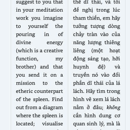
suggest to you that
thể dĩ thái, và tôi
in your meditation
đề nghị trong lúc
work you imagine
tham thiền, em hãy
to yourself the
tưởng tượng dòng
pouring in of
chảy tràn vào của
divine energy
năng lượng thiêng
(which is a creative
liêng (một hoạt
function, my
động sáng tạo, hỡi
brother) and that
huynh đệ) và
you send it on a
truyền nó vào đối
mission to the
phần dĩ thái của lá
etheric counterpart
lách. Hãy tìm trong
of the spleen. Find
hình vẽ xem lá lách
out from a diagram
nằm ở đâu;
không
where the spleen is
cần hình dung cơ
located; visualise
quan sinh lý, mà là