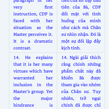
paragraph of her
tiên của lời dạy đầu
very first
tiên của Bà, CDP
instruction, CDP is
đối mặt với tình
faced with her
huống của mình
situation as the
như cách mà Chân
Master perceives it.
sư nhìn nhận. Đó là
It is a dramatic
một sự đối lập đầy
contrast.
kịch tính.
14. He explains
14. Ngài giải thích
that it is her many
rằng chính những
virtues which have
phẩm chất này đã
warranted her
khiến Bà được
inclusion in the
tham gia vào nhóm
Master’s group. Yet
của Chân sư. Tuy
the major
nhiên, trở ngại
hindrance is
chính đã được chỉ