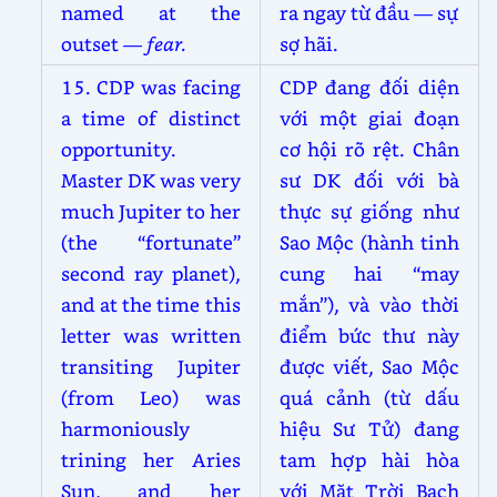
named at the
ra ngay từ đầu — sự
outset —
fear.
sợ hãi.
15. CDP was facing
CDP đang đối diện
a time of distinct
với một giai đoạn
opportunity.
cơ hội rõ rệt. Chân
Master DK was very
sư DK đối với bà
much Jupiter to her
thực sự giống như
(the “fortunate”
Sao Mộc (hành tinh
second ray planet),
cung hai “may
and at the time this
mắn”), và vào thời
letter was written
điểm bức thư này
transiting Jupiter
được viết, Sao Mộc
(from Leo) was
quá cảnh (từ dấu
harmoniously
hiệu Sư Tử) đang
trining her Aries
tam hợp hài hòa
Sun, and her
với Mặt Trời Bạch