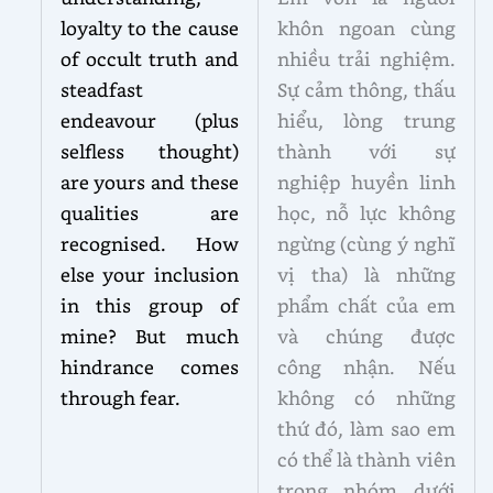
loyalty to the cause
khôn ngoan cùng
of occult truth and
nhiều trải nghiệm.
steadfast
Sự cảm thông, thấu
endeavour (plus
hiểu, lòng trung
selfless thought)
thành với sự
are yours and these
nghiệp huyền linh
qualities are
học, nỗ lực không
recognised. How
ngừng (cùng ý nghĩ
else your inclusion
vị tha) là những
in this group of
phẩm chất của em
mine? But much
và chúng được
hindrance comes
công nhận. Nếu
through fear.
không có những
thứ đó, làm sao em
có thể là thành viên
trong nhóm dưới