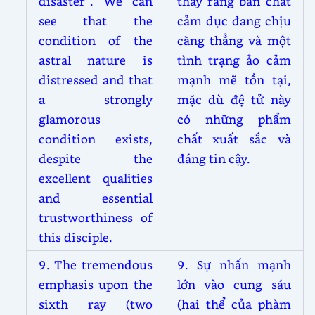
disaster”. We can
thấy rằng bản chất
see that the
cảm dục đang chịu
condition of the
căng thẳng và một
astral nature is
tình trạng ảo cảm
distressed and that
mạnh mẽ tồn tại,
a strongly
mặc dù đệ tử này
glamorous
có những phẩm
condition exists,
chất xuất sắc và
despite the
đáng tin cậy.
excellent qualities
and essential
trustworthiness of
this disciple.
9. The tremendous
9. Sự nhấn mạnh
emphasis upon the
lớn vào cung sáu
sixth ray (two
(hai thể của phàm