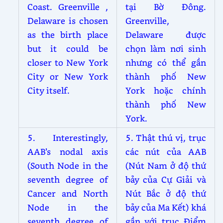
Coast. Greenville ,
tại Bờ Đông.
Delaware is chosen
Greenville,
as the birth place
Delaware được
but it could be
chọn làm nơi sinh
closer to New York
nhưng có thể gần
City or New York
thành phố New
City itself.
York hoặc chính
thành phố New
York.
5. Interestingly,
5. Thật thú vị, trục
AAB’s nodal axis
các nút của AAB
(South Node in the
(Nút Nam ở độ thứ
seventh degree of
bảy của Cự Giải và
Cancer and North
Nút Bắc ở độ thứ
Node in the
bảy của Ma Kết) khá
seventh degree of
gần với trục Điểm