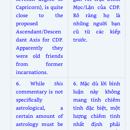
Capricorn), is quite
Mọc/Lặn của CDP.
close to the
Rõ ràng họ là
proposed
những người bạn
Ascendant/Descen
cũ từ các kiếp
dant Axis for CDP.
trước.
Apparently they
were old friends
from former
incarnations.
6. While
this
6. Mặc dù lời bình
commentary is not
luận này không
specifically
mang tính chiêm
astrological, a
tinh đặc biệt, một
certain amount of
lượng chiêm tinh
astrology must be
nhất định phải