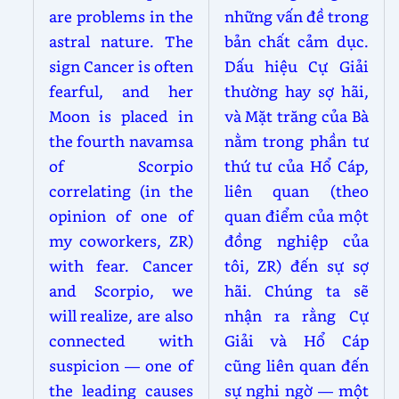
are problems in the
những vấn đề trong
astral nature. The
bản chất cảm dục.
sign Cancer is often
Dấu hiệu Cự Giải
fearful, and her
thường hay sợ hãi,
Moon is placed in
và Mặt trăng của Bà
the fourth navamsa
nằm trong phần tư
of Scorpio
thứ tư của Hổ Cáp,
correlating (in the
liên quan (theo
opinion of one of
quan điểm của một
my coworkers, ZR)
đồng nghiệp của
with fear. Cancer
tôi, ZR) đến sự sợ
and Scorpio, we
hãi. Chúng ta sẽ
will realize, are also
nhận ra rằng Cự
connected with
Giải và Hổ Cáp
suspicion — one of
cũng liên quan đến
the leading causes
sự nghi ngờ — một