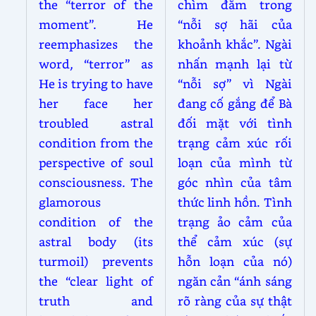
the “terror of the
chìm đắm trong
moment”. He
“nỗi sợ hãi của
reemphasizes the
khoảnh khắc”. Ngài
word, “terror” as
nhấn mạnh lại từ
He is trying to have
“nỗi sợ” vì Ngài
her face her
đang cố gắng để Bà
troubled astral
đối mặt với tình
condition from the
trạng cảm xúc rối
perspective of soul
loạn của mình từ
consciousness. The
góc nhìn của tâm
glamorous
thức linh hồn. Tình
condition of the
trạng ảo cảm của
astral body (its
thể cảm xúc (sự
turmoil) prevents
hỗn loạn của nó)
the “clear light of
ngăn cản “ánh sáng
truth and
rõ ràng của sự thật