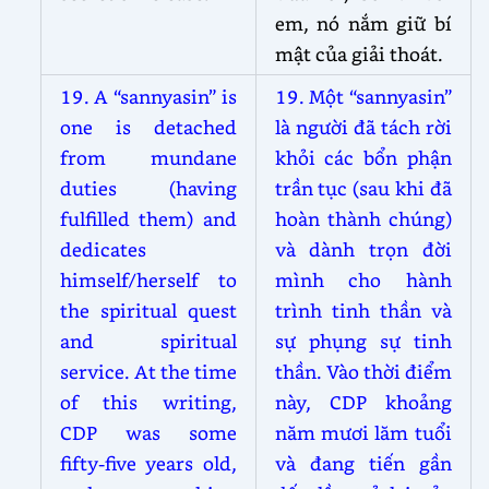
em, nó nắm giữ bí
mật của giải thoát.
19. A “sannyasin” is
19. Một “sannyasin”
one is detached
là người đã tách rời
from mundane
khỏi các bổn phận
duties (having
trần tục (sau khi đã
fulfilled them) and
hoàn thành chúng)
dedicates
và dành trọn đời
himself/herself to
mình cho hành
the spiritual quest
trình tinh thần và
and spiritual
sự phụng sự tinh
service. At the time
thần. Vào thời điểm
of this writing,
này, CDP khoảng
CDP was some
năm mươi lăm tuổi
fifty-five years old,
và đang tiến gần