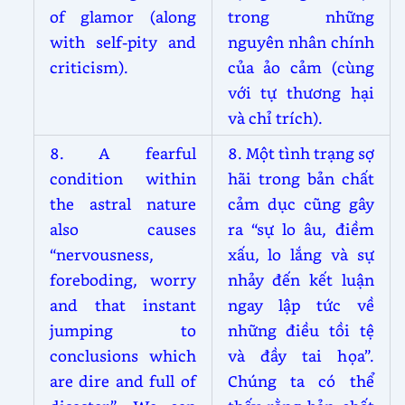
of glamor (along
trong những
with self-pity and
nguyên nhân chính
criticism).
của ảo cảm (cùng
với tự thương hại
và chỉ trích).
8. A fearful
8. Một tình trạng sợ
condition within
hãi trong bản chất
the astral nature
cảm dục cũng gây
also causes
ra “sự lo âu, điềm
“nervousness,
xấu, lo lắng và sự
foreboding, worry
nhảy đến kết luận
and that instant
ngay lập tức về
jumping to
những điều tồi tệ
conclusions which
và đầy tai họa”.
are dire and full of
Chúng ta có thể