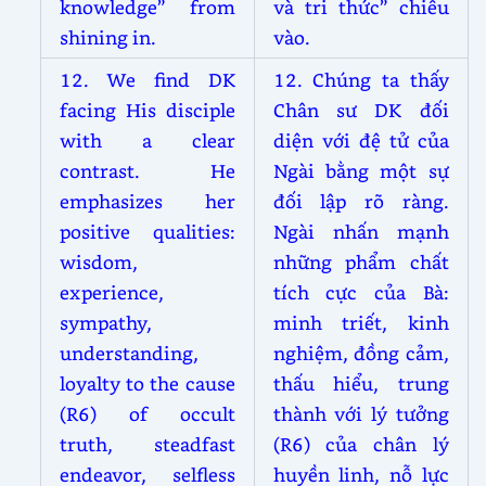
knowledge” from
và tri thức” chiếu
shining in.
vào.
12. We find DK
12. Chúng ta thấy
facing His disciple
Chân sư DK đối
with a clear
diện với đệ tử của
contrast. He
Ngài bằng một sự
emphasizes her
đối lập rõ ràng.
positive qualities:
Ngài nhấn mạnh
wisdom,
những phẩm chất
experience,
tích cực của Bà:
sympathy,
minh triết, kinh
understanding,
nghiệm, đồng cảm,
loyalty to the cause
thấu hiểu, trung
(R6) of occult
thành với lý tưởng
truth, steadfast
(R6) của chân lý
endeavor, selfless
huyền linh, nỗ lực