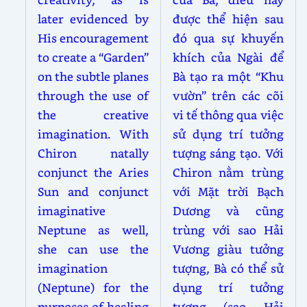
later evidenced by
được thể hiện sau
His encouragement
đó qua sự khuyến
to create a “Garden”
khích của Ngài để
on the subtle planes
Bà tạo ra một “Khu
through the use of
vườn” trên các cõi
the creative
vi tế thông qua việc
imagination. With
sử dụng trí tưởng
Chiron natally
tượng sáng tạo. Với
conjunct the Aries
Chiron nằm trùng
Sun and conjunct
với Mặt trời Bạch
imaginative
Dương và cũng
Neptune as well,
trùng với sao Hải
she can use the
Vương giàu tưởng
imagination
tượng, Bà có thể sử
(Neptune) for the
dụng trí tưởng
purposes of healing
tượng (sao Hải