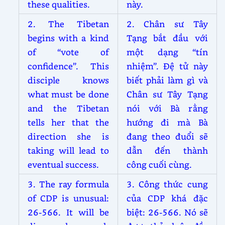
these qualities.
này.
2. The Tibetan
2. Chân sư Tây
begins with a kind
Tạng bắt đầu với
of “vote of
một dạng “tín
confidence”. This
nhiệm”. Đệ tử này
disciple knows
biết phải làm gì và
what must be done
Chân sư Tây Tạng
and the Tibetan
nói với Bà rằng
tells her that the
hướng đi mà Bà
direction she is
đang theo đuổi sẽ
taking will lead to
dẫn đến thành
eventual success.
công cuối cùng.
3. The ray formula
3. Công thức cung
of CDP is unusual:
của CDP khá đặc
26-566. It will be
biệt: 26-566. Nó sẽ