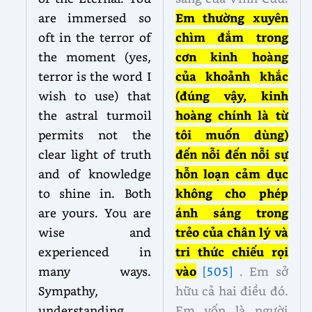
are immersed so
Em
thường xuyên
oft in the terror of
chìm đắm trong
the moment (yes,
cơn kinh hoàng
terror is the word I
của khoảnh khắc
wish to use) that
(đúng vậy, kinh
the astral turmoil
hoàng chính là từ
permits not the
tôi muốn dùng)
clear light of truth
đến nỗi
đến nỗi sự
and of knowledge
hỗn loạn
cảm dục
to shine in. Both
không cho phép
are yours. You are
ánh
sáng
trong
wise and
trẻo
của chân lý và
experienced in
tri thức chiếu rọi
many ways.
vào
[505]
. Em sở
Sympathy,
hữu cả hai điều đó.
understanding,
Em vốn là người