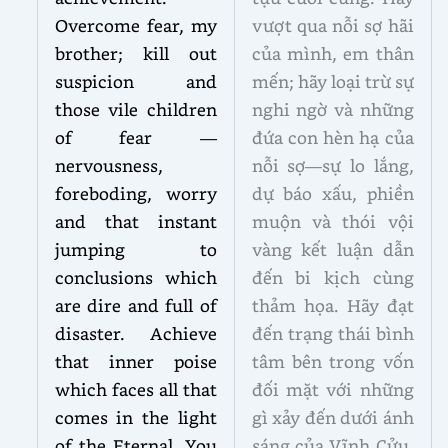
Overcome fear, my
vượt qua nỗi sợ hãi
brother; kill out
của mình, em thân
suspicion and
mến; hãy loại trừ sự
those vile children
nghi ngờ và những
of fear —
đứa con hèn hạ của
nervousness,
nỗi sợ—sự lo lắng,
foreboding, worry
dự báo xấu, phiền
and that instant
muộn và thói vội
jumping to
vàng kết luận dẫn
conclusions which
đến bi kịch cùng
are dire and full of
thảm họa. Hãy đạt
disaster. Achieve
đến trạng thái bình
that inner poise
tâm bên trong vốn
which faces all that
đối mặt với những
comes in the light
gì xảy đến dưới ánh
of the Eternal. You
sáng của Vĩnh Cửu.