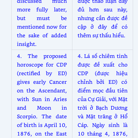
discussed much
được thảo luận đầy
more fully later,
đủ hơn sau này,
but must be
nhưng cần được đề
mentioned now for
cập ở đây để có
the sake of added
thêm sự thấu hiểu.
insight.
4. The proposed
4. Lá số chiêm tinh
horoscope for CDP
được đề xuất cho
(rectified by ED)
CDP (được hiệu
gives early Cancer
chỉnh bởi ED) có
on the Ascendant,
điểm mọc đầu tiên
with Sun in Aries
của Cự Giải, với Mặt
and Moon in
trời ở Bạch Dương
Scorpio. The date
và Mặt trăng ở Hổ
of birth is April 10,
Cáp. Ngày sinh là
1876, on the East
10 tháng 4, 1876,