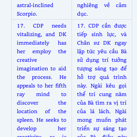
astral-inclined
nghiêng về cảm
Scorpio.
dục.
17. CDP needs
17. CDP cần được
vitalizing, and DK
tiếp sinh lực, và
immediately has
Chân sư DK ngay
her employ the
lập tức yêu cầu Bà
creative
sử dụng trí tưởng
imagination to aid
tượng sáng tạo để
the process. He
hỗ trợ quá trình
appeals to her fifth
này. Ngài kêu gọi
ray mind to
thể trí cung năm
discover the
của Bà tìm ra vị trí
location of the
của lá lách. Ngài
spleen. He seeks to
mong muốn phát
develop her
triển sự sáng tạo
creativity, as is
của Bà, điều này