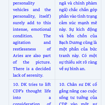
personality
ngã và chính phàm
vehicles and the
ngã) chắc chắn góp
personality, itself)
phần vào tình trạng
surely add to this
cảm xúc mạnh mẽ
intense, emotional
này. Sự kích động
condition. The
và bồn chồn của
agitation and
Bạch Dương cũng là
restlessness of
một phần của bức
Aries are also part
tranh này. Có một
of the picture.
sự thiếu sót rõ ràng
There is a decided
về sự bình an.
lack of serenity.
10. DK tries to lift
10. Chân sư DK cố
CDP’s thought life
gắng nâng cao cuộc
into a
sống tư tưởng của
consideration of
CDP vào một sự