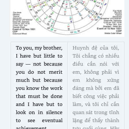
To you, my brother,
Huynh đệ của tôi,
I have but little to
Tôi chẳng có nhiều
say — not because
điều cần nói với
you do not merit
em, không phải vì
much but because
em không xứng
you know the work
đáng mà bởi em đã
that must be done
biết công việc phải
and I have but to
làm, và tôi chỉ cần
look on in silence
quan sát trong tĩnh
to see eventual
lặng để thấy thành
achievement.
tựu cuối cùng. Hãy