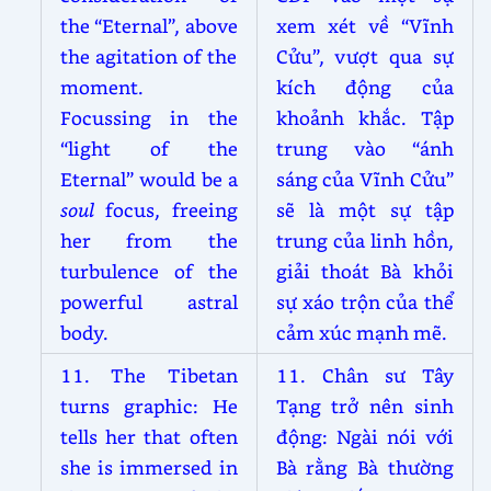
the “Eternal”, above
xem xét về “Vĩnh
the agitation of the
Cửu”, vượt qua sự
moment.
kích động của
Focussing in the
khoảnh khắc. Tập
“light of the
trung vào “ánh
Eternal” would be a
sáng của Vĩnh Cửu”
soul
focus, freeing
sẽ là một sự tập
her from the
trung của linh hồn,
turbulence of the
giải thoát Bà khỏi
powerful astral
sự xáo trộn của thể
body.
cảm xúc mạnh mẽ.
11. The Tibetan
11. Chân sư Tây
turns graphic: He
Tạng trở nên sinh
tells her that often
động: Ngài nói với
she is immersed in
Bà rằng Bà thường