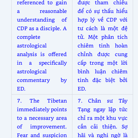
referenced to gain
được tham chiếu
a reasonable
để có sự thấu hiểu
understanding of
hợp lý về CDP với
CDP as a disciple. A
tư cách là một đệ
complete
tử. Một phân tích
astrological
chiêm tinh hoàn
analysis is offered
chỉnh được cung
in a specifically
cấp trong một lời
astrological
bình luận chiêm
commentary by
tinh đặc biệt bởi
ED.
ED.
7. The Tibetan
7. Chân sư Tây
immediately points
Tạng ngay lập tức
to a necessary area
chỉ ra một khu vực
of improvement.
cần cải thiện. Sợ
Fear and suspicion
hãi và nghi ngờ là