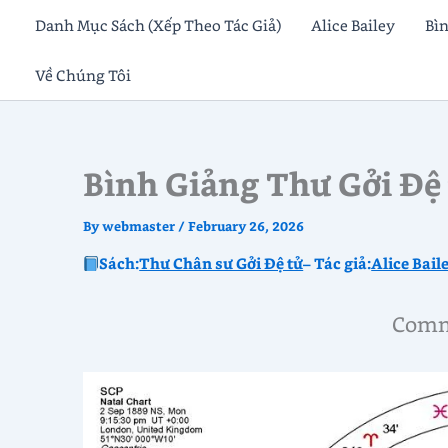
Skip
Danh Mục Sách (Xếp Theo Tác Giả)
Alice Bailey
Bì
to
Về Chúng Tôi
content
Bình Giảng Thư Gởi Đệ
By
webmaster
/
February 26, 2026
Sách:
Thư Chân sư Gởi Đệ tử
– Tác giả:
Alice Bail
Comme