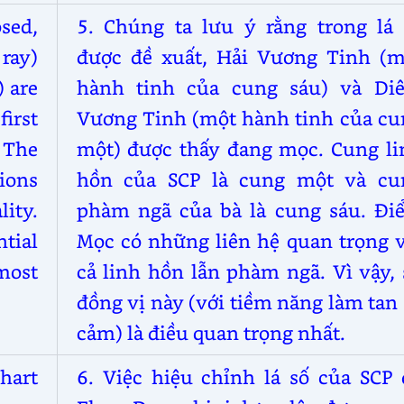
osed,
5. Chúng ta lưu ý rằng trong lá 
ray)
được đề xuất, Hải Vương Tinh (m
) are
hành tinh của cung sáu) và Di
first
Vương Tinh (một hành tinh của cu
. The
một) được thấy đang mọc. Cung li
ions
hồn của SCP là cung một và cu
ity.
phàm ngã của bà là cung sáu. Đi
tial
Mọc có những liên hệ quan trọng v
most
cả linh hồn lẫn phàm ngã. Vì vậy,
đồng vị này (với tiềm năng làm tan
cảm) là điều quan trọng nhất.
hart
6. Việc hiệu chỉnh lá số của SCP 