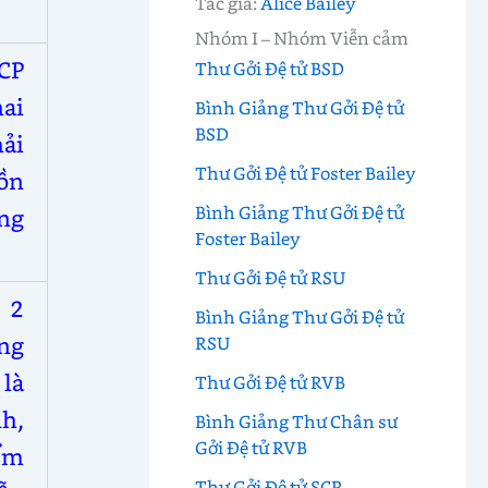
Tác giả:
Alice Bailey
Nhóm I – Nhóm Viễn cảm
CP
Thư Gởi Đệ tử BSD
hai
Bình Giảng Thư Gởi Đệ tử
BSD
ải
Thư Gởi Đệ tử Foster Bailey
hồn
Bình Giảng Thư Gởi Đệ tử
ng
Foster Bailey
Thư Gởi Đệ tử RSU
 2
Bình Giảng Thư Gởi Đệ tử
ng
RSU
 là
Thư Gởi Đệ tử RVB
h,
Bình Giảng Thư Chân sư
Gởi Đệ tử RVB
ểm
Thư Gởi Đệ tử SCP