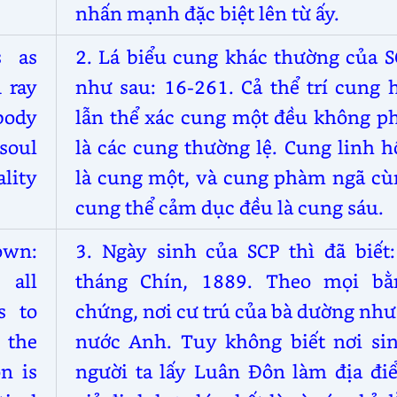
nhấn mạnh đặc biệt lên từ ấy.
s as
2. Lá biểu cung khác thường của S
 ray
như sau: 16-261. Cả thể trí cung 
body
lẫn thể xác cung một đều không ph
soul
là các cung thường lệ. Cung linh 
ality
là cung một, và cung phàm ngã cù
cung thể cảm dục đều là cung sáu.
own:
3. Ngày sinh của SCP thì đã biết:
all
tháng Chín, 1889. Theo mọi bằ
s to
chứng, nơi cư trú của bà dường như
 the
nước Anh. Tuy không biết nơi sin
n is
người ta lấy Luân Đôn làm địa đi