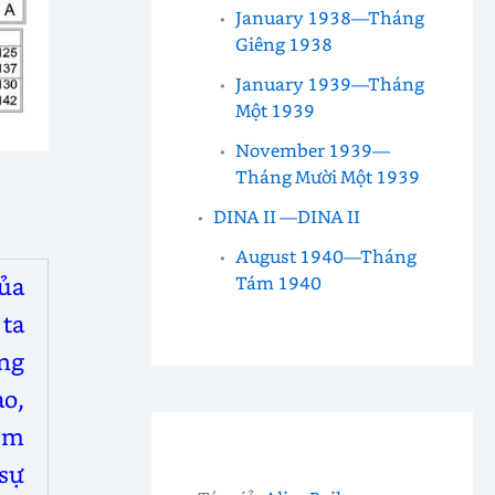
January 1938—Tháng
Giêng 1938
January 1939—Tháng
Một 1939
November 1939—
Tháng Mười Một 1939
DINA II —DINA II
August 1940—Tháng
của
Tám 1940
ta
ng
ạo,
“Im
sự