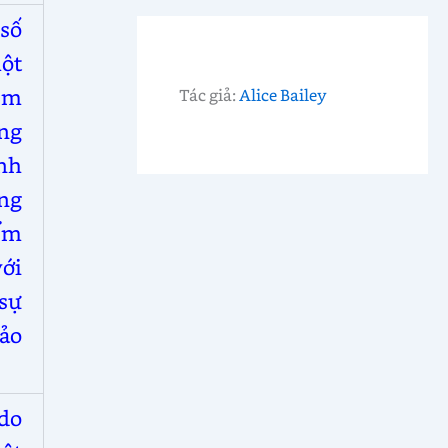
số
ột
êm
Tác giả:
Alice Bailey
ng
nh
ng
ểm
ới
 sự
 ảo
do