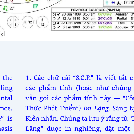
r the
1. Các chữ cái “S.C.P.” là viết tắt 
lling
các phẩm tính (hoặc như chúng 
ntal
vẫn gọi các phẩm tính này — “Cô
ence.
Thức Phát Triển”)
Im Lặng
, Sáng t
” is
Kiên nhẫn. Chúng ta lưu ý rằng từ 
hasis
Lặng” được in nghiêng, đặt một 