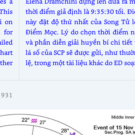
es a
Elena Dramchini dựng lên đưa ra m
 This
thời điểm giả định là 9:35:30 tối. Đ
i on
này đặt độ thứ nhất của Song Tử l
 for
Điểm Mọc. Lý do chọn thời điểm n
iled
và phần diễn giải huyền bí chi tiết
chart
lá số của SCP sẽ được gửi, như thư
ther
lệ, trong một tài liệu khác do ED soạ
1931