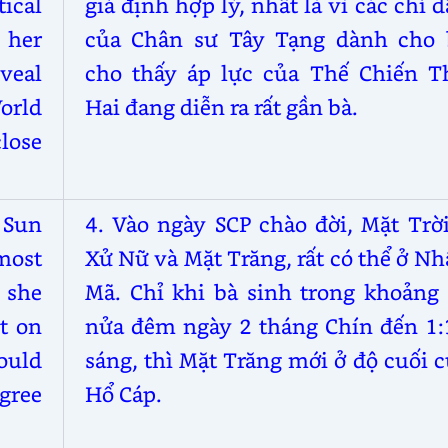
ical
giả định hợp lý, nhất là vì các chỉ 
 her
của Chân sư Tây Tạng dành cho 
veal
cho thấy áp lực của Thế Chiến T
orld
Hai đang diễn ra rất gần bà.
lose
 Sun
4. Vào ngày SCP chào đời, Mặt Trờ
most
Xử Nữ và Mặt Trăng, rất có thể ở N
 she
Mã. Chỉ khi bà sinh trong khoảng 
t on
nửa đêm ngày 2 tháng Chín đến 1:
ould
sáng, thì Mặt Trăng mới ở độ cuối 
egree
Hổ Cáp.