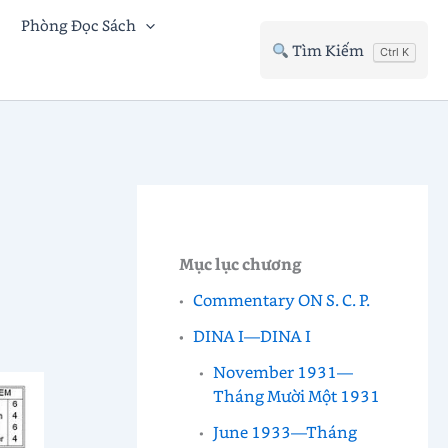
Phòng Đọc Sách
Tìm Kiếm
Ctrl K
Mục lục chương
Commentary ON S. C. P.
DINA I—DINA I
November 1931—
Tháng Mười Một 1931
June 1933—Tháng