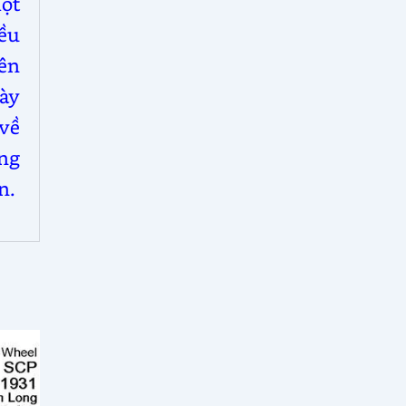
ột
iều
ên
ày
 về
ờng
n.