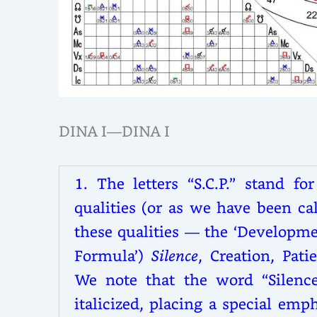
DINA I—DINA I
1. The letters “S.C.P.” stand fo
qualities (or as we have been ca
these qualities — the ‘Developme
Formula’)
Silence
, Creation, Pati
We note that the word “Silence
italicized, placing a special emp