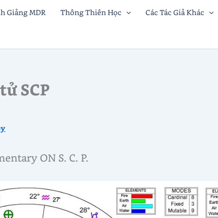
nh Giảng MDR
Thông Thiên Học
Các Tác Giả Khác
 tử SCP
ey
ntary ON S. C. P.