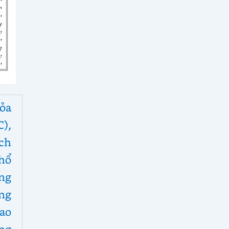
ỏa
C),
ch
hổ
ng
ng
Sao
ng