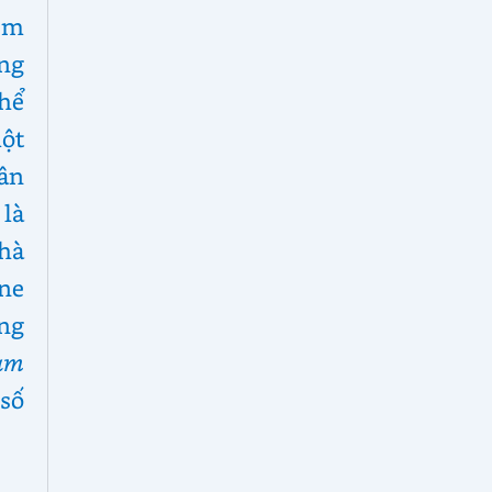
iêm
ng
thể
ột
hân
 là
nhà
ne
ng
àm
số