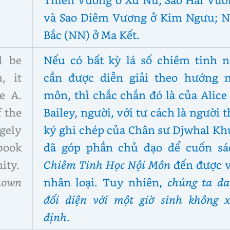
và Sao Diêm Vương ở Kim Ngưu; N
Bắc (NN) ở Ma Kết.
d be
Nếu có bất kỳ lá số chiêm tinh n
, it
cần được diễn giải theo hướng n
e A.
môn, thì chắc chắn đó là của Alice
 the
Bailey, người, với tư cách là người 
gely
ký ghi chép của Chân sư Djwhal Kh
book
đã góp phần chủ đạo để cuốn sá
ity.
Chiêm Tinh Học Nội Môn
đến được v
nown
nhân loại. Tuy nhiên,
chúng ta đa
đối diện với một giờ sinh không x
định.