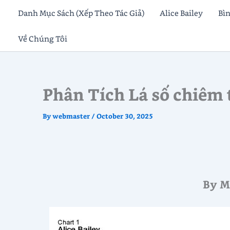
Skip
Danh Mục Sách (Xếp Theo Tác Giả)
Alice Bailey
Bì
to
Về Chúng Tôi
content
Phân Tích Lá số chiêm 
By
webmaster
/
October 30, 2025
By M