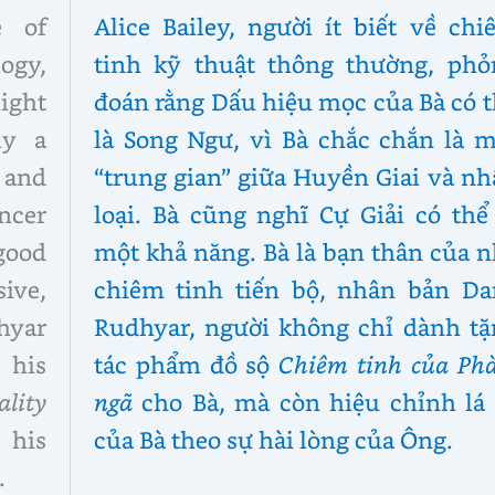
e of
Alice Bailey, người ít biết về ch
ogy,
tinh kỹ thuật thông thường, phỏ
ight
đoán rằng Dấu hiệu mọc của Bà có 
ly a
là Song Ngư, vì Bà chắc chắn là m
 and
“trung gian” giữa Huyền Giai và n
ncer
loại. Bà cũng nghĩ Cự Giải có thể
good
một khả năng. Bà là bạn thân của 
ive,
chiêm tinh tiến bộ, nhân bản Da
hyar
Rudhyar, người không chỉ dành tặ
his
tác phẩm đồ sộ
Chiêm tinh của Ph
ality
ngã
cho Bà, mà còn hiệu chỉnh lá 
 his
của Bà theo sự hài lòng của Ông.
.