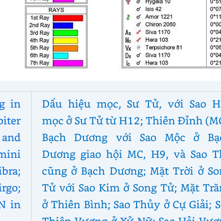
g in
Dấu hiệu mọc, Sư Tử, với Sao H
iter
mọc ở Sư Tử từ H12; Thiên Đỉnh (M
 and
Bạch Dương với Sao Mộc ở Bạ
mini
Dương giao hội MC, H9, và Sao T
bra;
cũng ở Bạch Dương; Mặt Trời ở So
rgo;
Tử với Sao Kim ở Song Tử; Mặt Tră
N in
ở Thiên Bình; Sao Thủy ở Cự Giải; 
Thiên Vương ở Xử Nữ; Sao Hải Vươ