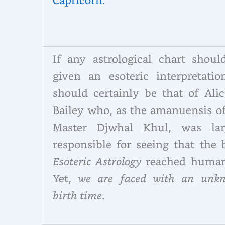
If any astrological chart shoul
given an esoteric interpretation
should certainly be that of Alic
Bailey who, as the amanuensis of
Master Djwhal Khul, was lar
responsible for seeing that the 
Esoteric Astrology
reached human
Yet,
we are faced with an unk
birth time.