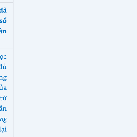
đã
số
hân
ược
đủ
ng
ủa
tử
dẫn
ng
lại