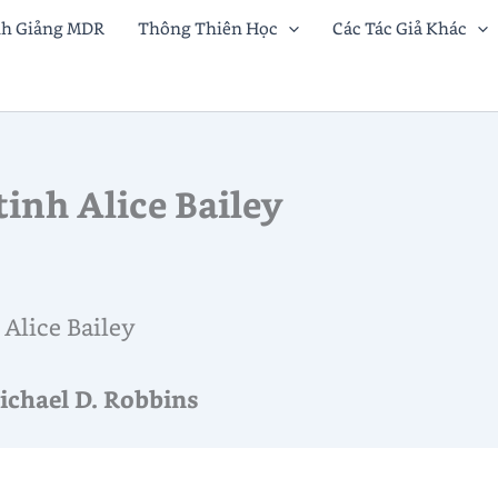
nh Giảng MDR
Thông Thiên Học
Các Tác Giả Khác
tinh Alice Bailey
Alice Bailey
ichael D. Robbins