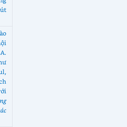
út
ào
ội
 A.
thư
ul,
ch
ới
ng
ác