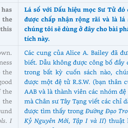
 has
Lá số với Dấu hiệu mọc Sư Tử đó 
 the
được chấp nhận rộng rãi và là lá 
this
chúng tôi sẽ dùng ở đây cho bài p
tích này.
nown.
Các cung của Alice A. Bailey đã đ
ness
biết. Dẫu không được công bố đầy 
o the
trong bất kỳ cuốn sách nào, chú
 good
được một đệ tử R.S.W. (bạn thân c
 the
AAB và là thành viên các nhóm đệ 
 the
mà Chân sư Tây Tạng viết các chỉ 
ound
được tìm thấy trong
Đường Đạo Tro
ls. I
Kỷ Nguyên Mới, Tập I và II
) thuật 