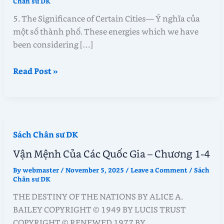
Chân sư DK
5. The Significance of Certain Cities— Ý nghĩa của
một số thành phố. These energies which we have
been considering […]
Vận
Read Post »
Mệnh
Của
Các
Quốc
Sách Chân sư DK
Gia
–
Vận Mệnh Của Các Quốc Gia – Chương 1-4
Chương
By
webmaster
/
November 5, 2025
/
Leave a Comment
/
Sách
5-
Chân sư DK
8
THE DESTINY OF THE NATIONS BY ALICE A.
BAILEY COPYRIGHT © 1949 BY LUCIS TRUST
COPYRIGHT © RENEWED 1977 BY