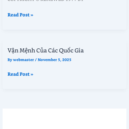
Vận
Read Post »
Mệnh
Của
Các
Quốc
Vận Mệnh Của Các Quốc Gia
Gia
–
By
webmaster
/
November 5, 2025
Chương
Vận
Read Post »
1-
Mệnh
4
Của
Các
Quốc
Gia