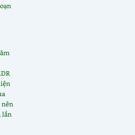
đoạn
 năm
 MDR
hiện
ua
ở nên
 lần