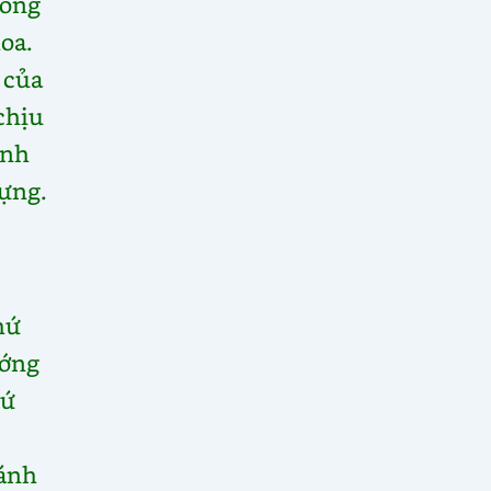
lòng
oa.
 của
chịu
ành
dựng.
hứ
ướng
hứ
cánh