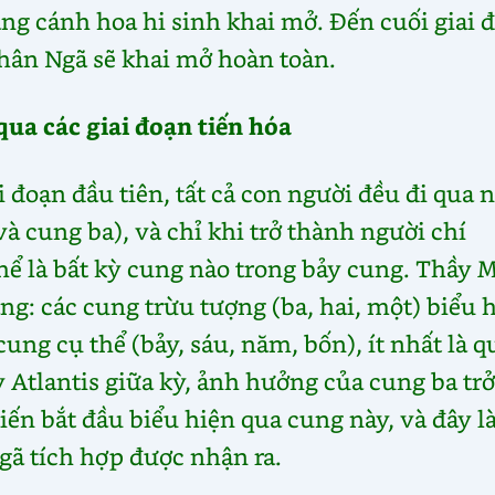
ầng cánh hoa hi sinh khai mở. Đến cuối giai 
Chân Ngã sẽ khai mở hoàn toàn.
qua các giai đoạn tiến hóa
i đoạn đầu tiên, tất cả con người đều đi qua
 cung ba), và chỉ khi trở thành người chí
ể là bất kỳ cung nào trong bảy cung. Thầy
ng: các cung trừu tượng (ba, hai, một) biểu 
ung cụ thể (bảy, sáu, năm, bốn), ít nhất là q
 Atlantis giữa kỳ, ảnh hưởng của cung ba tr
ến bắt đầu biểu hiện qua cung này, và đây là
gã tích hợp được nhận ra.