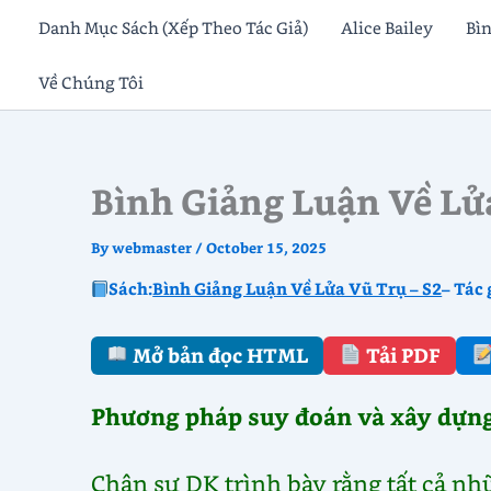
Skip
Danh Mục Sách (Xếp Theo Tác Giả)
Alice Bailey
Bì
to
Về Chúng Tôi
content
Bình Giảng Luận Về Lử
By
webmaster
/
October 15, 2025
Sách:
Bình Giảng Luận Về Lửa Vũ Trụ – S2
– Tác 
Mở bản đọc HTML
Tải PDF
Phương pháp suy đoán và xây dựn
Chân sư DK trình bày rằng tất cả nhữ