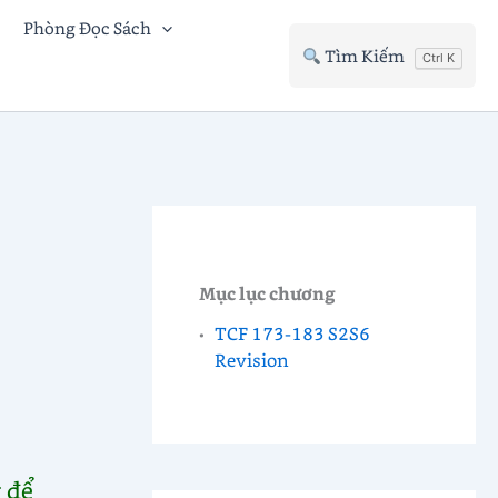
Phòng Đọc Sách
Tìm Kiếm
Ctrl K
Mục lục chương
TCF 173-183 S2S6
Revision
 để