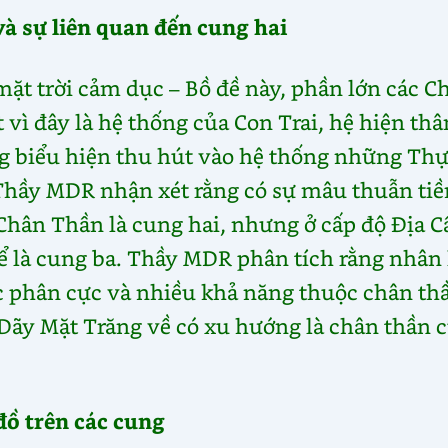
và sự liên quan đến cung hai
ặt trời cảm dục – Bồ đề này, phần lớn các C
vì đây là hệ thống của Con Trai, hệ hiện thâ
g biểu hiện thu hút vào hệ thống những Th
 Thầy MDR nhận xét rằng có sự mâu thuẫn ti
ố Chân Thần là cung hai, nhưng ở cấp độ Địa C
ể là cung ba. Thầy MDR phân tích rằng nhân 
c phân cực và nhiều khả năng thuộc chân th
 Dãy Mặt Trăng về có xu hướng là chân thần 
đồ trên các cung