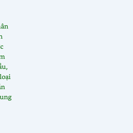
hân
n
ực
ềm
ầu,
loại
ần
cung