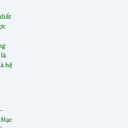
nhất
ợc
ng
 là
là hệ
–
 Mạc