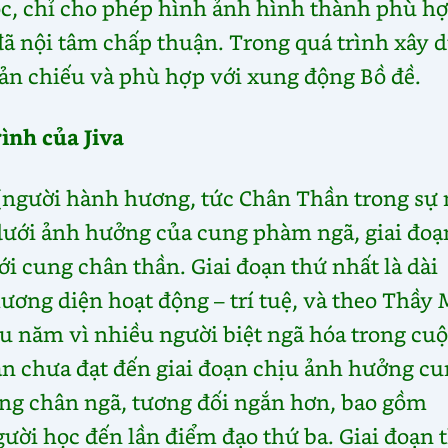
 lọc, chỉ cho phép hình ảnh hình thành phù h
ã nội tâm chấp thuận. Trong quá trình xây 
hản chiếu và phù hợp với xung động Bồ đề.
ình của Jiva
 (người hành hương, tức Chân Thần trong sự
 dưới ảnh hưởng của cung phàm ngã, giai đoạ
ới cung chân thần. Giai đoạn thứ nhất là dài
hương diện hoạt động – trí tuệ, và theo Thầy
ệu năm vì nhiều người biệt ngã hóa trong cu
ẫn chưa đạt đến giai đoạn chịu ảnh hưởng c
ung chân ngã, tương đối ngắn hơn, bao gồm
ười học đến lần điểm đạo thứ ba. Giai đoạn 