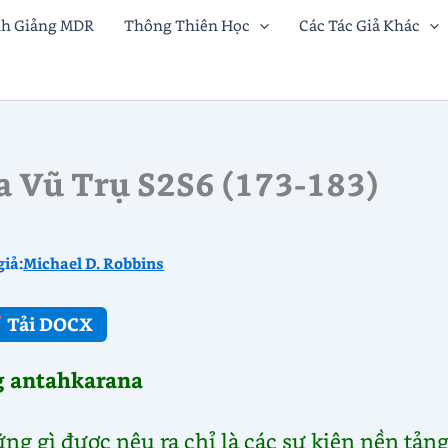
nh Giảng MDR
Thông Thiên Học
Các Tác Giả Khác
a Vũ Trụ S2S6 (173-183)
giả:
Michael D. Robbins
Tải DOCX
g antahkarana
ng gì được nêu ra chỉ là các sự kiện nền tảng