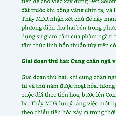
tiền đề cho việc xây dựng Đền Solom
đất trước khi bông vàng chín ra, và
Thầy MDR nhận xét chủ đề này mang
phương diện thứ hai bên trong phươ
đựng sự giam cầm của phàm ngã tron
tâm thức linh hồn thuần túy trên cõ
Giai đoạn thứ hai: Cung chân ngã 
Giai đoạn thứ hai, khi cung chân n
tư và thứ năm được hoạt hóa, tương
cuộc đời theo tiến hóa, bước lên Co
ba. Thầy MDR lưu ý rằng việc một n
theo chiều tiến hóa xảy ra trong thời