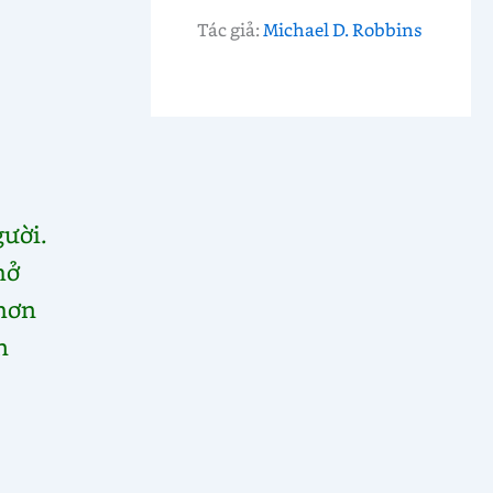
Tác giả:
Michael D. Robbins
gười.
mở
 hơn
n