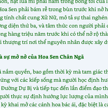
on, hạt lúa mì phải nằm trong bóng tối của 
 Hoa Sen phải bám rễ trong bùn trước khi nở h
 tính chất cung Xử Nữ, mô tả sự thai nghén
ng diện thứ ba, và tâm thức con người phải 
g hàng triệu năm trước khi có thể nở rộ th
i thượng trí nơi thể nguyên nhân được xây 
và sự mở nở của Hoa Sen Chân Ngã
gã nắm quyền, bao gồm thời kỳ mà tam giác t
 ứng với các kiếp sống mà người học định h
n Đường Dự Bị và tiếp tục đến lần điểm đạo t
gười thực sự định hướng lực lượng của mình
 kỳ khai mở các cánh hoa bác ái, đặc biệt là 