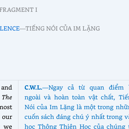
FRAGMENT I
ILENCE
—TIẾNG NÓI CỦA IM LẶNG
 and
C.W.L.
—Ngay cả từ quan điểm 
,
The
ngoài và hoàn toàn vật chất, Tiế
 most
Nói của Im Lặng là một trong nhữ
our
cuốn sách đáng chú ý nhất trong v
r we
học Thông Thiên Học của chúng t