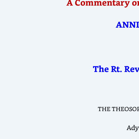
A Commentary on 
ANNI
The Rt. Re
THE THEOSOP
Ady