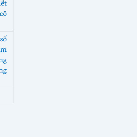
iết
cô
số
êm
ng
ng