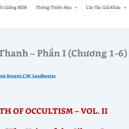
nh Giảng MDR
Thông Thiên Học
Các Tác Giả Khác
Thanh – Phần I (Chương 1-6)
ie Besant
,
C.W. Leadbeater
TH OF OCCULTISM – VOL. II