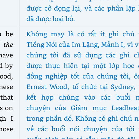
được cô đọng lại, và các phần lặp 
đã được loại bỏ.
o be
Không may là có rất ít ghi chú 
 the
Tiếng Nói của Im Lặng, Mảnh I, vì 
have
chúng tôi đã sử dụng các ghi c
ld by
được thực hiện tại một lớp học 
ood,
đồng nghiệp tốt của chúng tôi, ô
hese
Ernest Wood, tổ chức tại Sydney, 
 that
kết hợp chúng vào các buổi n
s on
chuyện của Giám mục Leadbeat
gh I
trong phần đó. Không có ghi chú n
hose
về các buổi nói chuyện của tôi 