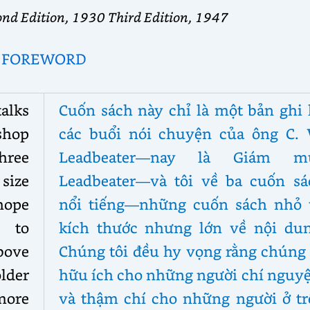
cond Edition, 1930 Third Edition, 1947
FOREWORD
talks
Cuốn sách này chỉ là một bản ghi 
shop
các buổi nói chuyện của ông C. 
hree
Leadbeater—nay là Giám m
size
Leadbeater—và tôi về ba cuốn sá
hope
nổi tiếng—những cuốn sách nhỏ 
l to
kích thước nhưng lớn về nội dun
bove
Chúng tôi đều hy vọng rằng chúng 
older
hữu ích cho những người chí nguyệ
more
và thậm chí cho những người ở tr