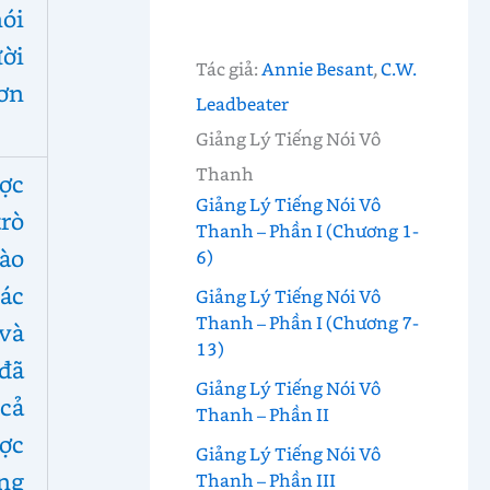
ói
ời
Tác giả:
Annie Besant
,
C.W.
ơn
Leadbeater
Giảng Lý Tiếng Nói Vô
Thanh
ợc
Giảng Lý Tiếng Nói Vô
trò
Thanh – Phần I (Chương 1-
ào
6)
ác
Giảng Lý Tiếng Nói Vô
Thanh – Phần I (Chương 7-
và
13)
đã
Giảng Lý Tiếng Nói Vô
 cả
Thanh – Phần II
ược
Giảng Lý Tiếng Nói Vô
ng
Thanh – Phần III