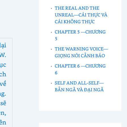
THE REAL AND THE
UNREAL—CÁI THỰC VÀ
CÁI KHÔNG THỰC
CHAPTER 5 —CHƯƠNG
5
lại
THE WARNING VOICE—
W.
GIỌNG NÓI CẢNH BÁO
ục
CHAPTER 6 —CHƯƠNG
6
ch
về
SELF AND ALL-SELF—
BẢN NGÃ VÀ ĐẠI NGÃ
g.
sẽ
n,
ên