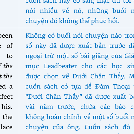
cuốn sách này có sẵn; mặc dù tôi 
nói nhiều về nó, những buổi n
chuyện đó không thể phục hồi.
been
Không có buổi nói chuyện nào tro
e of
số này đã được xuất bản trước đâ
s to
ngoại trừ một số bài giảng của Gi
f the
mục Leadbeater cho các học si
t the
được chọn về Dưới Chân Thầy. M
ed a
cuốn sách có tựa đề Đàm Thoại 
fect
“Dưới Chân Thầy” đã được xuất b
 his.
vài năm trước, chứa các báo c
 the
không hoàn chỉnh về một số buổi n
place
chuyện của ông. Cuốn sách đó 