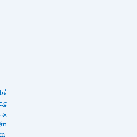
bề
ng
ng
ăn
a,