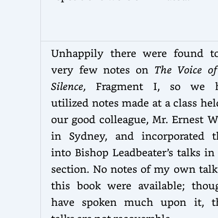
Unhappily there were found t
very few notes on
The Voice of
Silence,
Fragment I, so we 
utilized notes made at a class he
our good colleague, Mr. Ernest W
in Sydney, and incorporated t
into Bishop Leadbeater’s talks in
section. No notes of my own talk
this book were available; thou
have spoken much upon it, t