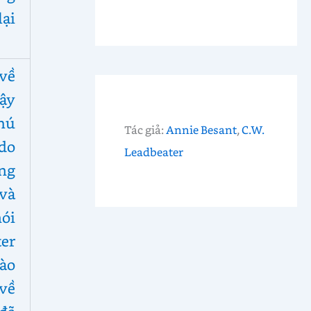
lại
về
vậy
hú
Tác giả:
Annie Besant
,
C.W.
do
Leadbeater
ng
và
ói
er
ào
về