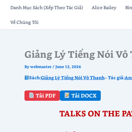
Skip
Danh Mục Sách (Xếp Theo Tác Giả)
Alice Bailey
Bì
to
Về Chúng Tôi
content
Giảng Lý Tiếng Nói Vô 
By
webmaster
/
June 12, 2026
Sách:
Giảng Lý Tiếng Nói Vô Thanh
– Tác giả:
Ann
Tải PDF
Tải DOCX
TALKS ON THE PA