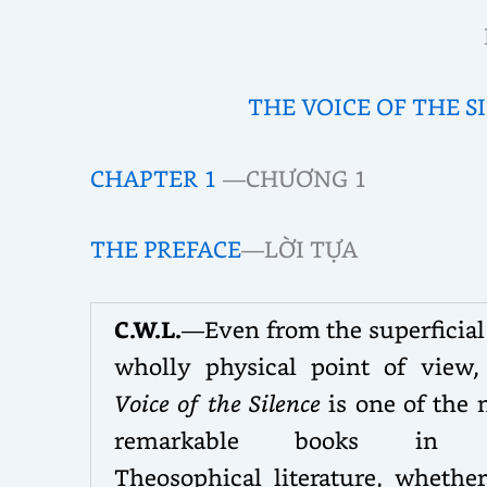
THE VOICE OF THE S
CHAPTER 1
—CHƯƠNG 1
THE PREFACE
—LỜI TỰA
C.W.L.
—Even from the superficial
wholly physical point of view
Voice of the Silence
is one of the
remarkable books in 
Theosophical literature, whethe