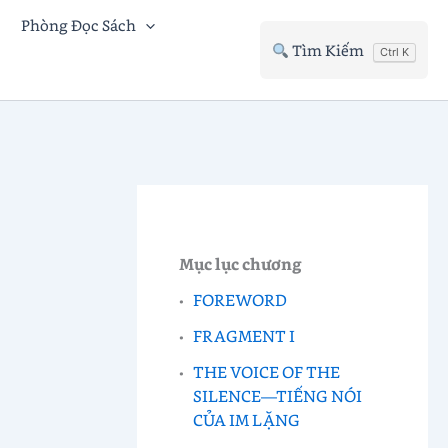
Phòng Đọc Sách
Tìm Kiếm
Ctrl K
Mục lục chương
FOREWORD
FRAGMENT I
THE VOICE OF THE
SILENCE—TIẾNG NÓI
CỦA IM LẶNG