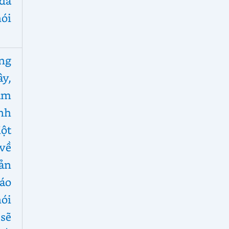
đã
ói
ng
y,
ám
nh
ột
về
ản
áo
ói
sẽ