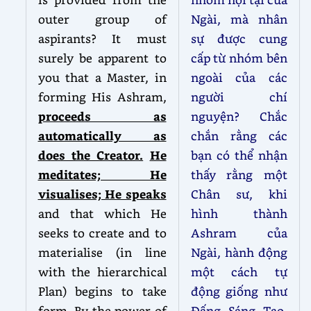
outer group of
Ngài, mà nhân
aspirants? It must
sự được cung
surely be apparent to
cấp từ nhóm bên
you that a Master, in
ngoài của các
forming His Ashram,
người chí
proceeds as
nguyện? Chắc
automatically as
chắn rằng các
does the Creator.
He
bạn có thể nhận
meditates; He
thấy rằng một
visualises; He speaks
Chân sư, khi
and that which He
hình thành
seeks to create and to
Ashram của
materialise (in line
Ngài, hành động
with the hierarchical
một cách tự
Plan) begins to take
động giống như
form. By the power of
Đấng Sáng Tạo.