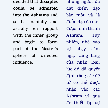
decided that
disciples
những người đã
could be admitted
đạt điểm đạo
into the Ashrams
and
bậc một và là
so be mentally and
điểm đạo đồ mới
astrally en rapport
được hình thành
with the inner group
Ashram. Tuy
and begin to form
nhiên, nhờ vào
part of the Master’s
sự nhạy cảm
sphere of directed
ngày càng tăng
influence.
của nhân loại,
lúc đó đã quyết
định rằng các đệ
tử có thể được
nhận vào các
Ashram và qua
đó thiết lập sự