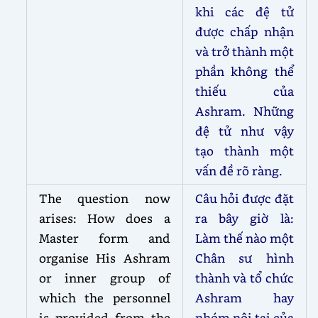
khi các đệ tử
được chấp nhận
và trở thành một
phần không thể
thiếu của
Ashram. Những
đệ tử như vậy
tạo thành một
vấn đề rõ ràng.
The question now
Câu hỏi được đặt
arises: How does a
ra bây giờ là:
Master form and
Làm thế nào một
organise His Ashram
Chân sư hình
or inner group of
thành và tổ chức
which the personnel
Ashram hay
is provided from the
nhóm nội tại của