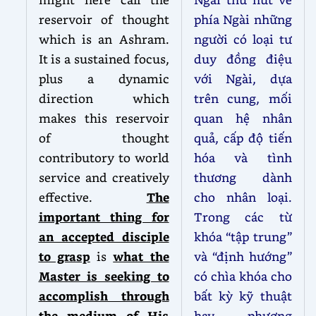
reservoir of thought
phía Ngài những
which is an Ashram.
người có loại tư
It is a sustained focus,
duy đồng điệu
plus a dynamic
với Ngài, dựa
direction which
trên cung, mối
makes this reservoir
quan hệ nhân
of thought
quả, cấp độ tiến
contributory to world
hóa và tình
service and creatively
thương dành
effective.
The
cho nhân loại.
important thing for
Trong các từ
an accepted disciple
khóa “tập trung”
to grasp
is
what the
và “định hướng”
Master is seeking to
có chìa khóa cho
accomplish through
bất kỳ kỹ thuật
the medium of His
hay phương