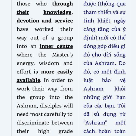
those who
through
được (thông qua
their
knowledge,
tham thiền và sự
devotion and service
tinh khiết ngày
have worked their
càng tăng của ý
way out of a group
định) mới có thể
into an
inner centre
đóng góp điều gì
where the Master’s
đó cho đời sống
energy, wisdom and
của Ashram. Do
effort is
more easily
đó, có một định
available
. In order to
luật bảo vệ
work their way from
Ashram khỏi
the group into the
những giới hạn
Ashram, disciples will
của các bạn. Tôi
need most carefully to
đã sử dụng từ
discriminate between
“Ashram” một
their high grade
cách hoàn toàn