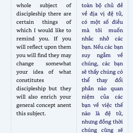
whole subject of
toàn bộ chủ đề
discipleship there are
về địa vị đệ tử,
certain things of
có một số điều
which I would like to
mà tôi muốn
remind you. If you
nhắc nhở các
will reflect upon them
bạn. Nếu các bạn
you will find they may
suy ngẫm về
change somewhat
chúng, các bạn
your idea of what
sẽ thấy chúng có
constitutes
thể thay đổi
discipleship but they
phần nào quan
will also enrich your
niệm của các
general concept anent
bạn về việc thế
this subject.
nào là đệ tử,
nhưng đồng thời
chúng cũng sẽ