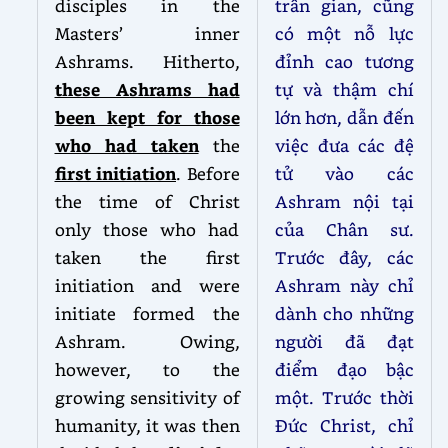
disciples in the
trần gian, cũng
Masters’ inner
có một nỗ lực
Ashrams. Hitherto,
đỉnh cao tương
these Ashrams had
tự và thậm chí
been kept for those
lớn hơn, dẫn đến
who had taken
the
việc đưa các đệ
first initiation
. Before
tử vào các
the time of Christ
Ashram nội tại
only those who had
của Chân sư.
taken the first
Trước đây, các
initiation and were
Ashram này chỉ
initiate formed the
dành cho những
Ashram. Owing,
người đã đạt
however, to the
điểm đạo bậc
growing sensitivity of
một. Trước thời
humanity, it was then
Đức Christ, chỉ