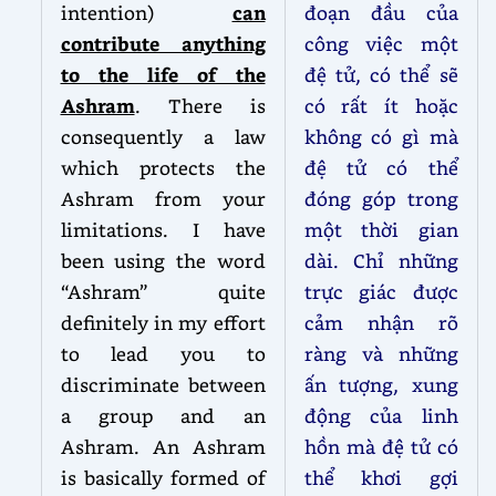
intention)
can
đoạn đầu của
contribute anything
công việc một
to the life of the
đệ tử, có thể sẽ
Ashram
. There is
có rất ít hoặc
consequently a law
không có gì mà
which protects the
đệ tử có thể
Ashram from your
đóng góp trong
limitations. I have
một thời gian
been using the word
dài. Chỉ những
“Ashram” quite
trực giác được
definitely in my effort
cảm nhận rõ
to lead you to
ràng và những
discriminate between
ấn tượng, xung
a group and an
động của linh
Ashram. An Ashram
hồn mà đệ tử có
is basically formed of
thể khơi gợi