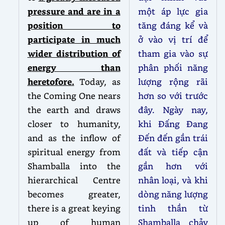
pressure and are in a
một áp lực gia
position to
tăng đáng kể và
participate in much
ở vào vị trí để
wider distribution of
tham gia vào sự
energy than
phân phối năng
heretofore.
Today, as
lượng rộng rãi
the Coming One nears
hơn so với trước
the earth and draws
đây. Ngày nay,
closer to humanity,
khi Đấng Đang
and as the inflow of
Đến đến gần trái
spiritual energy from
đất và tiếp cận
Shamballa into the
gần hơn với
hierarchical Centre
nhân loại, và khi
becomes greater,
dòng năng lượng
there is a great keying
tinh thần từ
up of human
Shamballa chảy