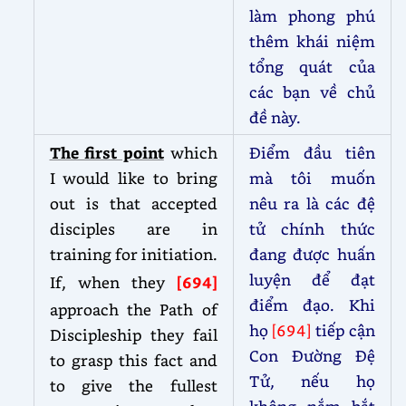
làm phong phú
thêm khái niệm
tổng quát của
các bạn về chủ
đề này.
The first point
which
Điểm đầu tiên
I would like to bring
mà tôi muốn
out is that accepted
nêu ra là các đệ
disciples are in
tử chính thức
training for initiation.
đang được huấn
luyện để đạt
If, when they
[694]
điểm đạo. Khi
approach the Path of
họ
[694]
tiếp cận
Discipleship they fail
Con Đường Đệ
to grasp this fact and
Tử, nếu họ
to give the fullest