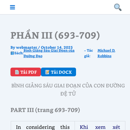
Skip
to
content
PHẦN III (693-709)
By
webmaster
/
October 14, 2025
Bình Giảng Sáu Giai Đoạn của
– Tác
Michael D.
Sách:
Đường Đạo
giả:
Robbins
Tải PDF
Tải DOCX
BÌNH GIẢNG SÁU GIAI ĐOẠN CỦA CON ĐƯỜNG
ĐỆ TỬ
PART III (trang 693-709)
In considering this
Khi xem xét