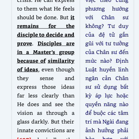
to them what He feels
phương hướng
should be done. But
it
với Chân sư
remains for the
không? Tư duy
disciple to decide and
của đệ tử gần
prove
.
Disciples are
gũi với tư tưởng
in a Master’s group
của Chân sư đến
because of
similarity
mức nào? Định
of ideas
, even though
Luật huyền linh
they sense and
ngăn cản Chân
express those ideas
sư sử dụng bất
far less clearly than
kỳ áp lực hoặc
He does and see the
quyền năng nào
vision as through a
để buộc các tâm
glass darkly. But their
trí mà Ngài đang
innate convictions are
ảnh hưởng phải
hòa hợp với