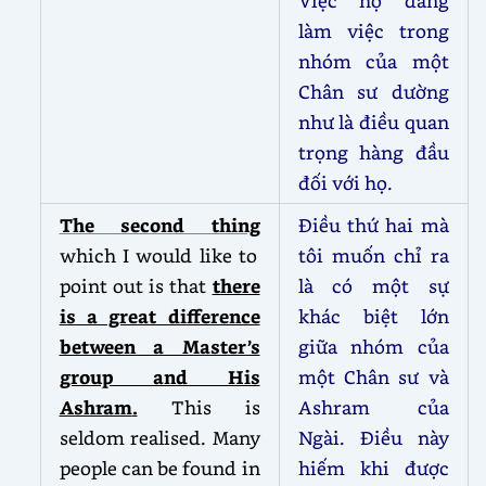
Việc họ đang
làm việc trong
nhóm của một
Chân sư dường
như là điều quan
trọng hàng đầu
đối với họ.
The second thing
Điều thứ hai mà
which I would like to
tôi muốn chỉ ra
point out is that
there
là có một sự
is a great difference
khác biệt lớn
between a Master’s
giữa nhóm của
group and His
một Chân sư và
Ashram
.
This is
Ashram của
seldom realised. Many
Ngài. Điều này
people can be found in
hiếm khi được