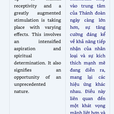
receptivity and a
vào trung tâm
greatly augmented
của Thánh đoàn
stimulation is taking
ngày càng lớn
place with varying
hơn, sự tăng
effects. This involves
cường đáng kể
an intensified
về khả năng tiếp
aspiration and
nhận của nhân
spiritual
loại và sự kích
determination. It also
thích mạnh mẽ
signifies an
đang diễn ra,
opportunity of an
mang lại các
unprecedented
hiệu ứng khác
nature.
nhau. Điều này
liên quan đến
một khát vọng
mãnh liệt hơn và