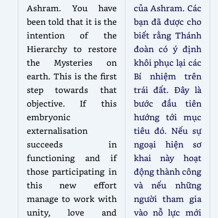
Ashram. You have
của Ashram. Các
been told that it is the
bạn đã được cho
intention of the
biết rằng Thánh
Hierarchy to restore
đoàn có ý định
the Mysteries on
khôi phục lại các
earth. This is the first
Bí nhiệm trên
step towards that
trái đất. Đây là
objective. If this
bước đầu tiên
embryonic
hướng tới mục
externalisation
tiêu đó. Nếu sự
succeeds in
ngoại hiện sơ
functioning and if
khai này hoạt
those participating in
động thành công
this new effort
và nếu những
manage to work with
người tham gia
unity, love and
vào nỗ lực mới