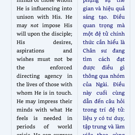
He is influencing into
gian và hiệu quả
unison with His. He
sáng tạo. Điều
may
not
impose His
quan trọng mà
will upon the disciple;
một đệ tử chính
His desires,
thức cần hiểu là
aspirations and
Chân sư đang
wishes must not be
tìm cách đạt
the enforced
được điều gì
directing agency in
thông qua nhóm
the lives of those with
của Ngài. Điều
whom He is in touch.
này cuối cùng
He may impress their
dẫn đến câu hỏi
minds with what He
trong trí đệ tử:
feels is needed in
liệu y có tư duy,
periods of world
tập trung và làm
crisis. He can express
việc theo cùng