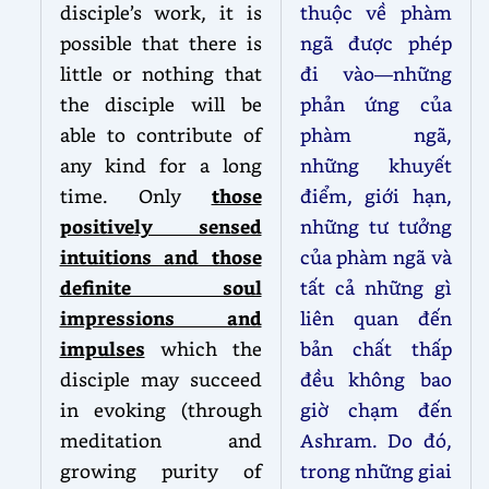
disciple’s work, it is
thuộc về phàm
possible that there is
ngã được phép
little or nothing that
đi vào—những
the disciple will be
phản ứng của
able to contribute of
phàm ngã,
any kind for a long
những khuyết
time. Only
those
điểm, giới hạn,
positively sensed
những tư tưởng
intuitions and those
của phàm ngã và
definite soul
tất cả những gì
impressions and
liên quan đến
impulses
which the
bản chất thấp
disciple may succeed
đều không bao
in evoking (through
giờ chạm đến
meditation and
Ashram. Do đó,
growing purity of
trong những giai