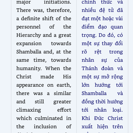
major initiations.
chính thức và
There was, therefore,
nhiều đệ tử đã
a definite shift of the
đạt một hoặc vài
personnel of the
điểm đạo quan
Hierarchy and a great
trọng. Do đó, có
expansion towards
một sự thay đổi
Shamballa and, at the
rõ rệt trong
same time, towards
nhân sự của
humanity. When the
Thánh đoàn và
Christ made His
một sự mở rộng
appearance on earth,
lớn hướng tới
there was a similar
Shamballa và
and still greater
đồng thời hướng
climaxing effort
tới nhân loại.
which culminated in
Khi Đức Christ
the inclusion of
xuất hiện trên