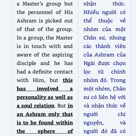
a Master’s group but
nhận thức.
the personnel of His
Nhiều người có
Ashram is picked out
thể thuộc về
of that of the group.
nhóm của một
In a group, the Master
Chân sư, nhưng
is in touch with and
các thành viên
aware of the aspiring
của Ashram của
disciple and he has
Ngài được chọn
had a definite contact
lọc từ chính
with Him, but
this
nhóm đó. Trong
has involved a
một nhóm, Chân
personality as well as
sư có liên hệ với
a soul relation
. But
in
và nhận thức về
an Ashram only that
người chí
is to be found within
nguyện, và
the sphere of
người đó đã có