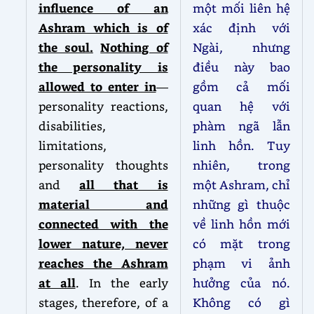
influence of an
một mối liên hệ
Ashram which is of
xác định với
the soul.
Nothing of
Ngài, nhưng
the personality is
điều này bao
allowed to enter in
—
gồm cả mối
personality reactions,
quan hệ với
disabilities,
phàm ngã lẫn
limitations,
linh hồn. Tuy
personality thoughts
nhiên, trong
and
all that is
một Ashram, chỉ
material and
những gì thuộc
connected with the
về linh hồn mới
lower nature, never
có mặt trong
reaches the Ashram
phạm vi ảnh
at all
. In the early
hưởng của nó.
stages, therefore, of a
Không có gì