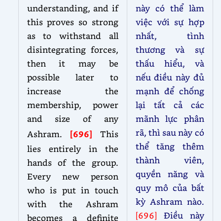
understanding, and if
này có thể làm
this proves so strong
việc với sự hợp
as to withstand all
nhất, tình
disintegrating forces,
thương và sự
then it may be
thấu hiểu, và
possible later to
nếu điều này đủ
increase the
mạnh để chống
membership, power
lại tất cả các
and size of any
mãnh lực phân
rã, thì sau này có
Ashram.
[696]
This
thể tăng thêm
lies entirely in the
thành viên,
hands of the group.
quyền năng và
Every new person
quy mô của bất
who is put in touch
kỳ Ashram nào.
with the Ashram
[696]
Điều này
becomes a definite