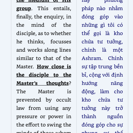
group
. This entails,
pháp nào nhằm
finally, the enquiry, in
đóng góp vào
the mind of the
những gì tôi có
disciple, as to whether
thể gọi là kho
he thinks, focusses
chứa tư tưởng,
and works along lines
chính là một
similar to that of the
Ashram. Chính
Master.
How close is
sự tập trung bền
the disciple to the
bỉ, cộng với định
Master’s thoughts
?
hướng năng
The Master is
động, làm cho
prevented by occult
kho chứa tư
law from using any
tưởng này trở
pressure or power in
thành nguồn
the effort to swing the
đóng góp cho sự
minds of those whom
phụng sự thế