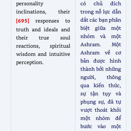
personality
có chủ đích
inclinations, their
trong nỗ lực dẫn
dắt các bạn phân
[695]
responses to
biệt giữa một
truth and ideals and
nhóm và một
their true soul
Ashram. Một
reactions, spiritual
Ashram về cơ
wisdom and intuitive
bản được hình
perception.
thành bởi những
người, thông
qua kiến thức,
sự tận tụy và
phụng sự, đã tự
vượt thoát khỏi
một nhóm để
bước vào một