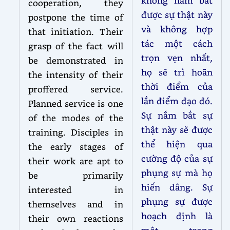
không nắm bắt
cooperation, they
được sự thật này
postpone the time of
và không hợp
that initiation. Their
tác một cách
grasp of the fact will
trọn vẹn nhất,
be demonstrated in
họ sẽ trì hoãn
the intensity of their
thời điểm của
proffered service.
lần điểm đạo đó.
Planned service is one
Sự nắm bắt sự
of the modes of the
thật này sẽ được
training. Disciples in
thể hiện qua
the early stages of
cường độ của sự
their work are apt to
phụng sự mà họ
be primarily
hiến dâng. Sự
interested in
phụng sự được
themselves and in
hoạch định là
their own reactions