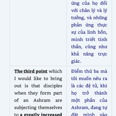
ứng của họ đối
với chân lý và lý
tưởng, và những
phản ứng thực
sự của linh hồn,
minh triết tinh
thần, cũng như
khả năng trực
giác.
The third point
which
Điểm thứ ba mà
I would like to bring
tôi muốn nêu ra
out is that disciples
là các đệ tử, khi
when they form part
họ trở thành
of an Ashram are
một phần của
subjecting themselves
Ashram, đang tự
to
a greatly increased
đặt mình vào