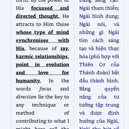
His
focussed and
Ngài tham thiền;
directed thought,
He
Ngài hình dung;
attracts to Him those
Ngài nói, và
whose type of mind
những gì Ngài
synchronises with
tìm cách sáng
His
, because of
ray,
tạo và hiện thực
karmic relationships,
hóa (phù hợp với
point in evolution
Thiên Cơ của
and love for
Thánh đoàn) bắt
humanity.
In the
đầu thành hình.
words
focus
and
Bằng quyền
direction
lie the key to
năng của tư
any technique or
tưởng tập trung
method of
và được định
contributing to what I
hướng của Ngài,
might here call the
Ngài thu hút về