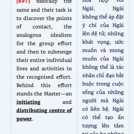
[697]
basically the
Ngài. Ngài
same and their task is
không thể áp đặt
to discover the points
ý chí của Ngài
of contact, the
lên đệ tử; những
analogous idealism
khát vọng, ước
for the group effort
muốn và mong
and then to submerge
muốn của Ngài
their entire individual
không thể là tác
lives and activities in
nhân chỉ đạo bắt
the recognised effort.
buộc trong cuộc
Behind this effort
sống của những
stands the Master—an
người mà Ngài
initiating
and
có liên hệ. Ngài
distributing centre of
có thể tạo ấn
power
.
tượng lên tâm
trí của họ những