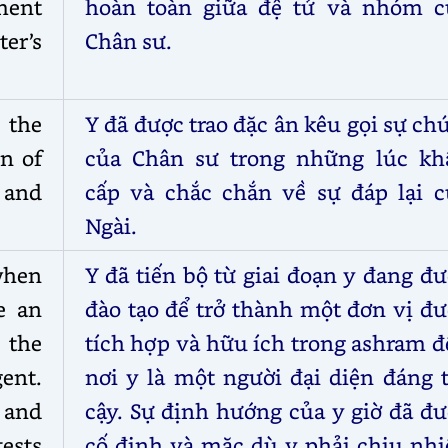
ent
hoàn toàn giữa đệ tử và nhóm c
ter’s
Chân sư.
 the
Y đã được trao đặc ân kêu gọi sự ch
on of
của Chân sư trong những lúc kh
 and
cấp và chắc chắn về sự đáp lại c
Ngài.
when
Y đã tiến bộ từ giai đoạn y đang đ
e an
đào tạo để trở thành một đơn vị đ
 the
tích hợp và hữu ích trong ashram 
gent.
nơi y là một người đại diện đáng 
 and
cậy. Sự định hướng của y giờ đã đ
ests
cố định và mặc dù y phải chịu nhi