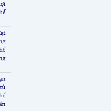
lợi
hể
đạt
ng
hể
ng
bạn
tử
hế
ần