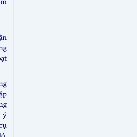
óm
hận
ng
ạt
ặng
ập
ng
 ý
 cụ
ó,