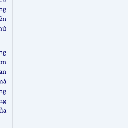
ng
ến
hứ
ng
am
an
mà
ng
ng
ủa