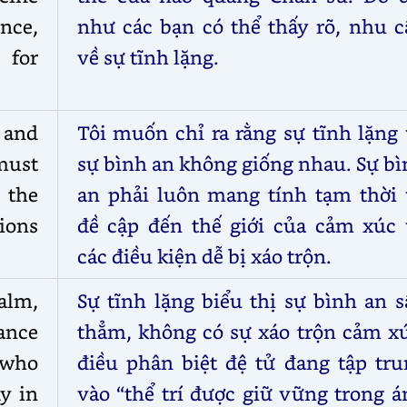
ence,
như các bạn có thể thấy rõ, nhu c
 for
về sự tĩnh lặng.
 and
Tôi muốn chỉ ra rằng sự tĩnh lặng
must
sự bình an không giống nhau. Sự b
 the
an phải luôn mang tính tạm thời 
ions
đề cập đến thế giới của cảm xúc 
các điều kiện dễ bị xáo trộn.
alm,
Sự tĩnh lặng biểu thị sự bình an 
ance
thẳm, không có sự xáo trộn cảm xú
 who
điều phân biệt đệ tử đang tập tru
dy in
vào “thể trí được giữ vững trong 