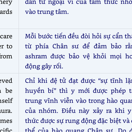
hery
dần từ ngoại vi của tâm thức nh
ards
vào trung tâm.
care
Mỗi bước tiến đều đòi hỏi sự cẩn t
er to
từ phía Chân sư để đảm bảo rằ
 from
ashram được bảo vệ khỏi mọi ho
động gây rối.
ieved
Chỉ khi đệ tử đạt được “sự tĩnh l
n be
huyền bí” thì y mới được phép t
elf
trung vĩnh viễn vào trong hào qua
ura.
của nhóm. Điều này xảy ra khi y
omes
thức được sự rung động đặc biệt và
cific
thể của hào quang Chân sư. Do đ