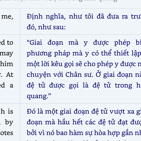
y me,
Định nghĩa, như tôi đã đưa ra trư
đó, như sau:
ed to
“Giai đoạn mà y được phép bi
 may
phương pháp mà y có thể thiết lậ
e him
một lời kêu gọi sẽ cho phép y được 
. At
chuyện với Chân sư. Ở giai đoạn n
ed a
đệ tử được gọi là đệ tử trong h
quang.”
ch is
Đó là một giai đoạn đệ tử vượt xa g
d by
đoạn mà hầu hết các đệ tử đạt đượ
otes
bởi vì nó bao hàm sự hòa hợp gần 