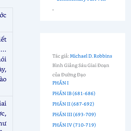
ớc
ết
p…
Tác giả:
Michael D. Robbins
nói
Bình Giảng Sáu Giai Đoạn
ày,
của Đường Đạo
ào
PHẦN I
PHẦN IB (681-686)
iai
PHẦN II (687-692)
c,
PHẦN III (693-709)
như
PHẦN IV (710-719)