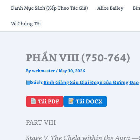
Skip
Danh Mục Sách (Xếp Theo Tác Giả)
Alice Bailey
Bì
to
Về Chúng Tôi
content
PHẦN VIII (750-764)
By
webmaster
/
May 30, 2026
Sách:
Bình Giảng Sáu Giai Đoạn của Đường Đạo
Tải PDF
Tải DOCX
PART VIII
Stage V. The Chela within the Aura.—