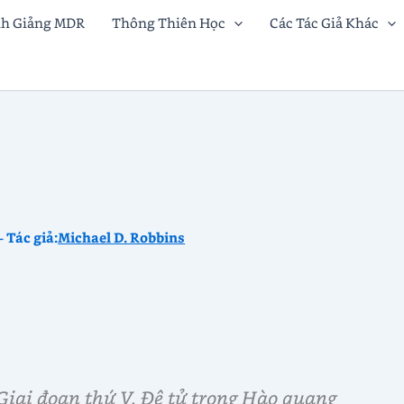
nh Giảng MDR
Thông Thiên Học
Các Tác Giả Khác
– Tác giả:
Michael D. Robbins
Giai đoạn thứ V. Đệ tử trong Hào quang