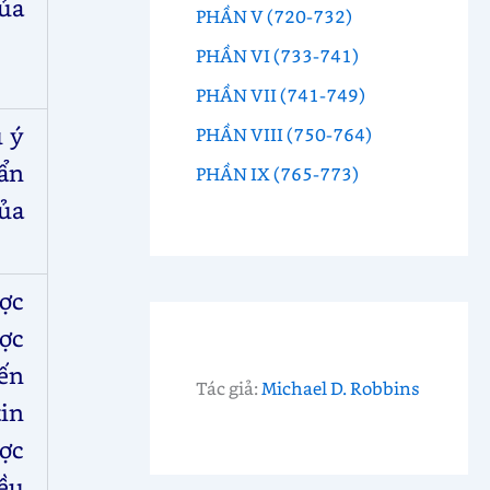
ủa
PHẦN V (720-732)
PHẦN VI (733-741)
PHẦN VII (741-749)
ú ý
PHẦN VIII (750-764)
ẩn
PHẦN IX (765-773)
ủa
ược
ược
đến
Tác giả:
Michael D. Robbins
tin
ược
ều