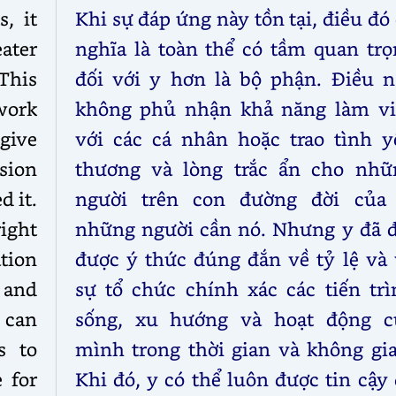
, it
Khi sự đáp ứng này tồn tại, điều đó
ater
nghĩa là toàn thể có tầm quan trọ
 This
đối với y hơn là bộ phận. Điều n
 work
không phủ nhận khả năng làm vi
ive
với các cá nhân hoặc trao tình y
sion
thương và lòng trắc ẩn cho nhữ
d it.
người trên con đường đời của 
right
những người cần nó. Nhưng y đã đ
ation
được ý thức đúng đắn về tỷ lệ và 
 and
sự tổ chức chính xác các tiến trì
 can
sống, xu hướng và hoạt động c
s to
mình trong thời gian và không gia
 for
Khi đó, y có thể luôn được tin cậy