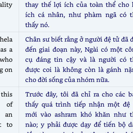
lity
thay thế lợi ích của toàn thể cho 
ích cá nhân, như phàm ngã có t
thấy nó.
hela
Chân sư biết rằng ở người đệ tử đã 
as a
đến giai đoạn này, Ngài có một cô
 who
cụ đáng tin cậy và là người có t
ag on
được coi là không còn là gánh nặ
cho đời sống của nhóm nữa.
 this
Trước đây, tôi đã chỉ ra cho các 
s of
thấy quá trình tiếp nhận một đệ 
o an
mới vào ashram khó khăn như t
t to
nào; y phải được dạy để tiến bộ d