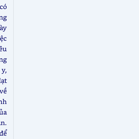
 có
ng
ày
ệc
êu
ng
y,
ạt
về
nh
ủa
n.
 để