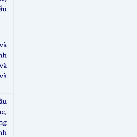
ầu
 và
ình
và
và
sâu
c,
ng
ánh