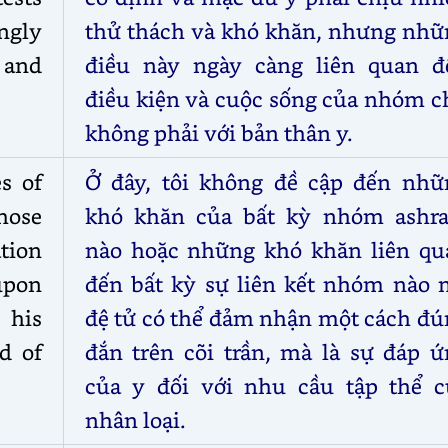
ingly
thử thách và khó khăn, nhưng nhữ
 and
điều này ngày càng liên quan đ
điều kiện và cuộc sống của nhóm c
không phải với bản thân y.
es of
Ở đây, tôi không đề cập đến nhữ
hose
khó khăn của bất kỳ nhóm ashr
tion
nào hoặc những khó khăn liên qu
upon
đến bất kỳ sự liên kết nhóm nào 
 his
đệ tử có thể đảm nhận một cách đú
d of
đắn trên cõi trần, mà là sự đáp ứ
của y đối với nhu cầu tập thể c
nhân loại.