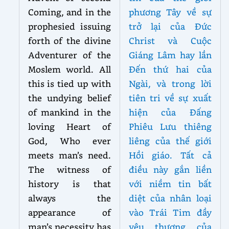
Coming, and in the
phương Tây về sự
prophesied issuing
trở lại của Đức
forth of the divine
Christ và Cuộc
Adventurer of the
Giáng Lâm hay lần
Moslem world. All
Đến thứ hai của
this is tied up with
Ngài, và trong lời
the undying belief
tiên tri về sự xuất
of mankind in the
hiện của Đấng
loving Heart of
Phiêu Lưu thiêng
God, Who ever
liêng của thế giới
meets man’s need.
Hồi giáo. Tất cả
The witness of
điều này gắn liền
history is that
với niềm tin bất
always the
diệt của nhân loại
appearance of
vào Trái Tim đầy
man’s necessity has
yêu thương của