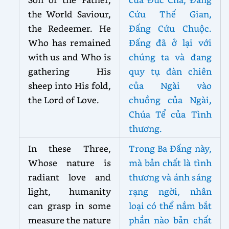
the World Saviour,
Cứu Thế Gian,
the Redeemer. He
Đấng Cứu Chuộc.
Who has remained
Đấng đã ở lại với
with us and Who is
chúng ta và đang
gathering His
quy tụ đàn chiên
sheep into His fold,
của Ngài vào
the Lord of Love.
chuồng của Ngài,
Chúa Tể của Tình
thương.
In these Three,
Trong Ba Đấng này,
Whose nature is
mà bản chất là tình
radiant love and
thương và ánh sáng
light, humanity
rạng ngời, nhân
can grasp in some
loại có thể nắm bắt
measure the nature
phần nào bản chất