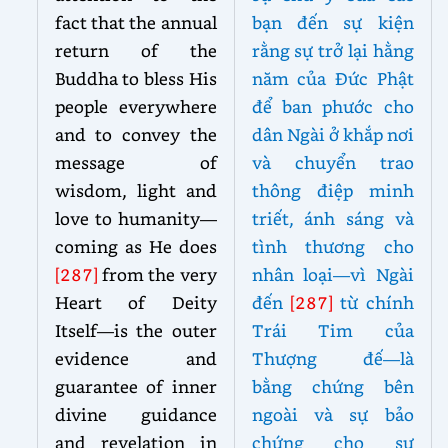
fact that the annual
bạn đến sự kiện
return of the
rằng sự trở lại hằng
Buddha to bless His
năm của Đức Phật
people everywhere
để ban phước cho
and to convey the
dân Ngài ở khắp nơi
message of
và chuyển trao
wisdom, light and
thông điệp minh
love to humanity—
triết, ánh sáng và
coming as He does
tình thương cho
[287]
from the very
nhân loại—vì Ngài
Heart of Deity
đến
[287]
từ chính
Itself—is the outer
Trái Tim của
evidence and
Thượng đế—là
guarantee of inner
bằng chứng bên
divine guidance
ngoài và sự bảo
and revelation in
chứng cho sự