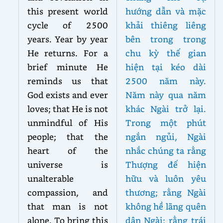
this present world
hướng dẫn và mặc
cycle of 2500
khải thiêng liêng
years. Year by year
bên trong trong
He returns. For a
chu kỳ thế gian
brief minute He
hiện tại kéo dài
reminds us that
2500 năm này.
God exists and ever
Năm này qua năm
loves; that He is not
khác Ngài trở lại.
unmindful of His
Trong một phút
people; that the
ngắn ngủi, Ngài
heart of the
nhắc chúng ta rằng
universe is
Thượng đế hiện
unalterable
hữu và luôn yêu
compassion, and
thương; rằng Ngài
that man is not
không hề lãng quên
alone. To bring this
dân Ngài; rằng trái