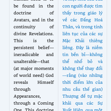
be found in the
con người được tìm
doctrine of
thấy trong giáo lý
Avatars, and in the
về các Đấng Hoá
continuity of
Thân, và trong tính
divine Revelations.
liên tục của các sự
This is the
Mặc Khải thiêng
persistent belief—
liêng. Đây là niềm
ineradicable and
tin bền bỉ—không
unalterable—that
thể nhổ bỏ và
(at major moments
không thể thay đổi
of world need) God
—rằng (vào những
reveals Himself
thời điểm lớn của
through
nhu cầu thế gian)
Appearances,
Thượng đế tự mặc
through a Coming
khải qua các Sự
One. This doctrine
Xuất Hiện, qua một