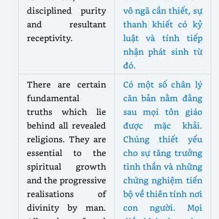
disciplined purity
vô ngã cần thiết, sự
and resultant
thanh khiết có kỷ
receptivity.
luật và tính tiếp
nhận phát sinh từ
đó.
There are certain
Có một số chân lý
fundamental
căn bản nằm đằng
truths which lie
sau mọi tôn giáo
behind all revealed
được mặc khải.
religions. They are
Chúng thiết yếu
essential to the
cho sự tăng trưởng
spiritual growth
tinh thần và những
and the progressive
chứng nghiệm tiến
realisations of
bộ về thiên tính nơi
divinity by man.
con người. Mọi