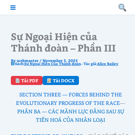
Skip
to
content
Sự Ngoại Hiện của
Thánh đoàn – Phần III
By
webmaster
/
November 5, 2025
Sách:
Sự Ngoại Hiện Của Thánh đoàn
– Tác giả:
Alice Bailey
Tải PDF
Tải DOCX
SECTION THREE — FORCES BEHIND THE
EVOLUTIONARY PROGRESS OF THE RACE
—
PHẦN BA — CÁC MÃNH LỰC ĐẰNG SAU SỰ
TIẾN HOÁ CỦA NHÂN LOẠI