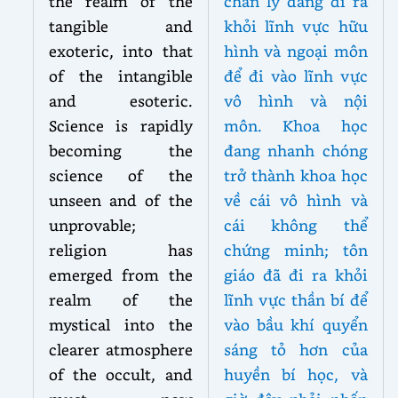
the realm of the
chân lý đang đi ra
tangible and
khỏi lĩnh vực hữu
exoteric, into that
hình và ngoại môn
of the intangible
để đi vào lĩnh vực
and esoteric.
vô hình và nội
Science is rapidly
môn. Khoa học
becoming the
đang nhanh chóng
science of the
trở thành khoa học
unseen and of the
về cái vô hình và
unprovable;
cái không thể
religion has
chứng minh; tôn
emerged from the
giáo đã đi ra khỏi
realm of the
lĩnh vực thần bí để
mystical into the
vào bầu khí quyển
clearer atmosphere
sáng tỏ hơn của
of the occult, and
huyền bí học, và