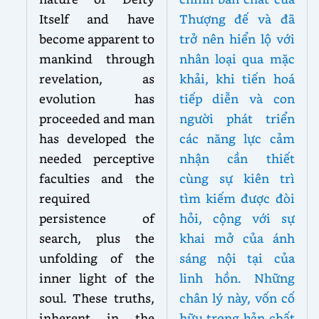
Itself and have
Thượng đế và đã
become apparent to
trở nên hiển lộ với
mankind through
nhân loại qua mặc
revelation, as
khải, khi tiến hoá
evolution has
tiếp diễn và con
proceeded and man
người phát triển
has developed the
các năng lực cảm
needed perceptive
nhận cần thiết
faculties and the
cùng sự kiên trì
required
tìm kiếm được đòi
persistence of
hỏi, cộng với sự
search, plus the
khai mở của ánh
unfolding of the
sáng nội tại của
inner light of the
linh hồn. Những
soul. These truths,
chân lý này, vốn cố
inherent in the
hữu trong bản chất