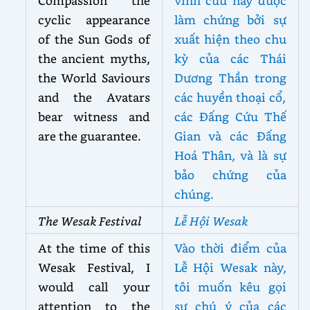
cyclic appearance
làm chứng bởi sự
of the Sun Gods of
xuất hiện theo chu
the ancient myths,
kỳ của các Thái
the World Saviours
Dương Thần trong
and the Avatars
các huyền thoại cổ,
bear witness and
các Đấng Cứu Thế
are the guarantee.
Gian và các Đấng
Hoá Thân, và là sự
bảo chứng của
chúng.
The Wesak Festival
Lễ Hội Wesak
At the time of this
Vào thời điểm của
Wesak Festival, I
Lễ Hội Wesak này,
would call your
tôi muốn kêu gọi
attention to the
sự chú ý của các