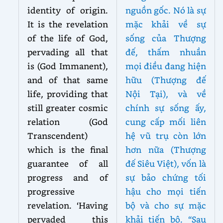
identity of origin.
nguồn gốc. Nó là sự
It is the revelation
mặc khải về sự
of the life of God,
sống của Thượng
pervading all that
đế, thấm nhuần
is (God Immanent),
mọi điều đang hiện
and of that same
hữu (Thượng đế
life, providing that
Nội Tại), và về
still greater cosmic
chính sự sống ấy,
relation (God
cung cấp mối liên
Transcendent)
hệ vũ trụ còn lớn
which is the final
hơn nữa (Thượng
guarantee of all
đế Siêu Việt), vốn là
progress and of
sự bảo chứng tối
progressive
hậu cho mọi tiến
revelation. ‘Having
bộ và cho sự mặc
pervaded this
khải tiến bộ. “Sau