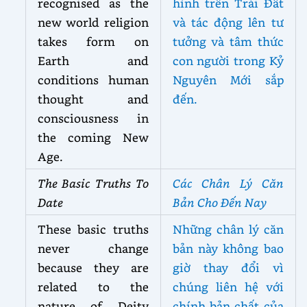
recognised as the
hình trên Trái Đất
new world religion
và tác động lên tư
takes form on
tưởng và tâm thức
Earth and
con người trong Kỷ
conditions human
Nguyên Mới sắp
thought and
đến.
consciousness in
the coming New
Age.
The Basic Truths To
Các Chân Lý Căn
Date
Bản Cho Đến Nay
These basic truths
Những chân lý căn
never change
bản này không bao
because they are
giờ thay đổi vì
related to the
chúng liên hệ với
nature of Deity
chính bản chất của