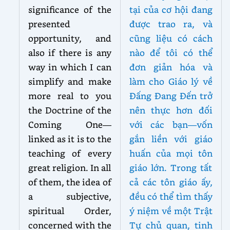
significance of the
tại của cơ hội đang
presented
được trao ra, và
opportunity, and
cũng liệu có cách
also if there is any
nào để tôi có thể
way in which I can
đơn giản hóa và
simplify and make
làm cho Giáo lý về
more real to you
Đấng Đang Đến trở
the Doctrine of the
nên thực hơn đối
Coming One—
với các bạn—vốn
linked as it is to the
gắn liền với giáo
teaching of every
huấn của mọi tôn
great religion. In all
giáo lớn. Trong tất
of them, the idea of
cả các tôn giáo ấy,
a subjective,
đều có thể tìm thấy
spiritual Order,
ý niệm về một Trật
concerned with the
Tự chủ quan, tinh