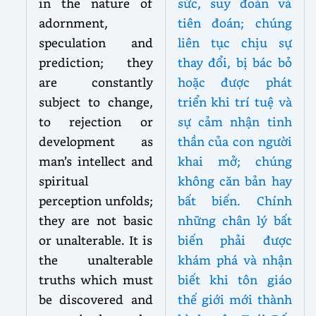
in the nature of
sức, suy đoán và
adornment,
tiên đoán; chúng
speculation and
liên tục chịu sự
prediction; they
thay đổi, bị bác bỏ
are constantly
hoặc được phát
subject to change,
triển khi trí tuệ và
to rejection or
sự cảm nhận tinh
development as
thần của con người
man’s intellect and
khai mở; chúng
spiritual
không căn bản hay
perception unfolds;
bất biến. Chính
they are not basic
những chân lý bất
or unalterable. It is
biến phải được
the unalterable
khám phá và nhận
truths which must
biết khi tôn giáo
be discovered and
thế giới mới thành