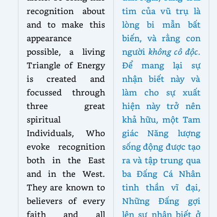
recognition about
tim của vũ trụ là
and to make this
lòng bi mẫn bất
appearance
biến, và rằng con
possible, a living
người
không cô độc.
Triangle of Energy
Để mang lại sự
is created and
nhận biết này và
focussed through
làm cho sự xuất
three great
hiện này trở nên
spiritual
khả hữu, một Tam
Individuals, Who
giác Năng lượng
evoke recognition
sống động được tạo
both in the East
ra và tập trung qua
and in the West.
ba Đấng Cá Nhân
They are known to
tinh thần vĩ đại,
believers of every
Những Đấng gợi
faith and all
lên sự nhận biết ở