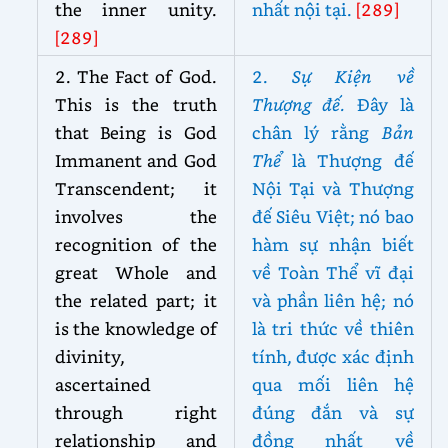
the inner unity.
nhất nội tại.
[289]
[289]
2. The Fact of God.
2.
Sự Kiện về
This is the truth
Thượng đế.
Đây là
that Being is God
chân lý rằng
Bản
Immanent and God
Thể
là Thượng đế
Transcendent; it
Nội Tại và Thượng
involves the
đế Siêu Việt; nó bao
recognition of the
hàm sự nhận biết
great Whole and
về Toàn Thể vĩ đại
the related part;
it
và phần liên hệ; nó
is the knowledge of
là tri thức về thiên
divinity,
tính, được xác định
ascertained
qua mối liên hệ
through right
đúng đắn và sự
relationship and
đồng nhất về