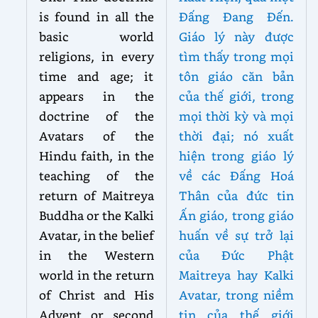
is found in all the
Đấng Đang Đến.
basic world
Giáo lý này được
religions, in every
tìm thấy trong mọi
time and age; it
tôn giáo căn bản
appears in the
của thế giới, trong
doctrine of the
mọi thời kỳ và mọi
Avatars of the
thời đại; nó xuất
Hindu faith, in the
hiện trong giáo lý
teaching of the
về các Đấng Hoá
return of Maitreya
Thân của đức tin
Buddha or the Kalki
Ấn giáo, trong giáo
Avatar, in the belief
huấn về sự trở lại
in the Western
của Đức Phật
world in the return
Maitreya hay Kalki
of Christ and His
Avatar, trong niềm
Advent or second
tin của thế giới