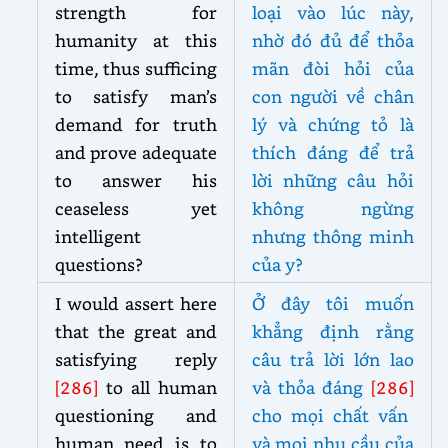
strength for
loại vào lúc này,
humanity at this
nhờ đó đủ để thỏa
time, thus sufficing
mãn đòi hỏi của
to satisfy man’s
con người về chân
demand for truth
lý và chứng tỏ là
and prove adequate
thích đáng để trả
to answer his
lời những câu hỏi
ceaseless yet
không ngừng
intelligent
nhưng thông minh
questions?
của y?
I would assert here
Ở đây tôi muốn
that the great and
khẳng định rằng
satisfying reply
câu trả lời lớn lao
[286]
to all human
và thỏa đáng
[286]
questioning and
cho mọi chất vấn
human need is to
và mọi nhu cầu của