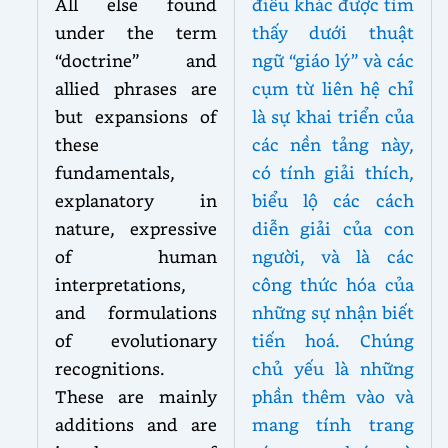
All else found
điều khác được tìm
under the term
thấy dưới thuật
“doctrine” and
ngữ “giáo lý” và các
allied phrases are
cụm từ liên hệ chỉ
but expansions of
là sự khai triển của
these
các nền tảng này,
fundamentals,
có tính giải thích,
explanatory in
biểu lộ các cách
nature, expressive
diễn giải của con
of human
người, và là các
interpretations,
công thức hóa của
and formulations
những sự nhận biết
of evolutionary
tiến hoá. Chúng
recognitions.
chủ yếu là những
These are mainly
phần thêm vào và
additions and are
mang tính trang