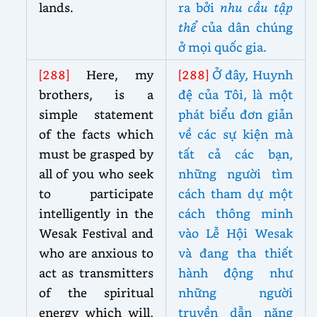
lands.
ra bởi
nhu cầu tập
thể
của dân chúng
ở mọi quốc gia.
[288]
Here, my
[288]
Ở đây, Huynh
brothers, is a
đệ của Tôi, là một
simple statement
phát biểu đơn giản
of the facts which
về các sự kiện mà
must be grasped by
tất cả các bạn,
all of you who seek
những người tìm
to participate
cách tham dự một
intelligently in the
cách thông minh
Wesak Festival and
vào Lễ Hội Wesak
who are anxious to
và đang tha thiết
act as transmitters
hành động như
of the spiritual
những người
energy which will,
truyền dẫn năng