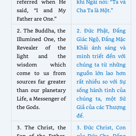
referred when He
khi Ngài nói: “Ta và
said, “I and My
Cha Ta là Một.”
Father are One.”
2. The Buddha, the
2. Đức Phật, Đấng
Illumined One, the
Giác Ngộ, Đấng Mặc
Revealer of the
Khải ánh sáng và
light and the
minh triết đến với
wisdom which
chúng ta từ những
come to us from
nguồn lớn lao hơn
sources far greater
rất nhiều so với Sự
than our planetary
sống hành tinh của
Life, a Messenger of
chúng ta, một Sứ
the Gods.
Giả của các Thượng
đế.
3. The Christ, the
3. Đức Christ, Con
Son of the Father,
của Đức Cha, Đấng