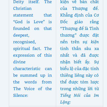
Deity itself. The
kiện về bản chất
Christian
của Thượng đế.
statement that
Khẳng định của Cơ
“God is Love” is
Đốc giáo rằng
founded on that
“Thượng đế là Tình
deepest,
thương” được đặt
recognised,
nền trên sự
kiện
spiritual fact. The
tinh thần sâu xa
expression of this
nhất và đã được
divine
nhận biết ấy. Sự
characteristic can
biểu lộ của đặc tính
be summed up in
thiêng liêng này có
the words from
thể được tóm lược
The Voice of the
trong những lời từ
Silence:
Tiếng Nói của Im
Lặng: