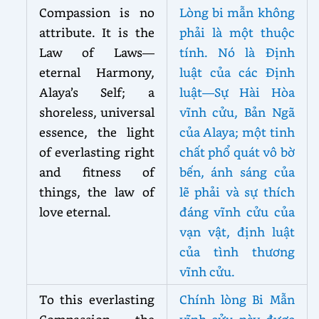
Compassion is no
Lòng bi mẫn không
attribute. It is the
phải là một thuộc
Law of Laws—
tính. Nó là Định
eternal Harmony,
luật của các Định
Alaya’s Self; a
luật—Sự Hài Hòa
shoreless, universal
vĩnh cửu, Bản Ngã
essence, the light
của Alaya; một tinh
of everlasting right
chất phổ quát vô bờ
and fitness of
bến, ánh sáng của
things, the law of
lẽ phải và sự thích
love eternal.
đáng vĩnh cửu của
vạn vật, định luật
của tình thương
vĩnh cửu.
To this everlasting
Chính lòng Bi Mẫn
Compassion the
vĩnh cửu này được