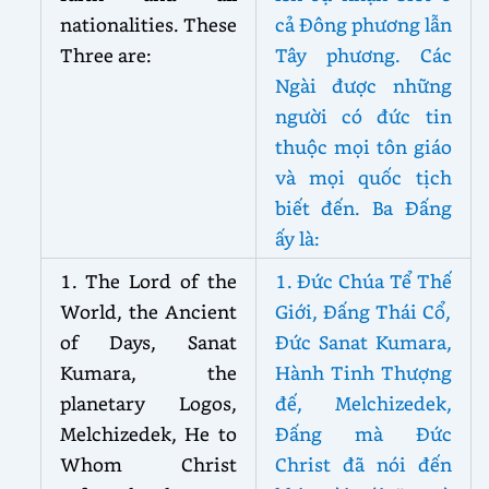
nationalities. These
cả Đông phương lẫn
Three are:
Tây phương. Các
Ngài được những
người có đức tin
thuộc mọi tôn giáo
và mọi quốc tịch
biết đến. Ba Đấng
ấy là:
1. The Lord of the
1. Đức Chúa Tể Thế
World, the Ancient
Giới, Đấng Thái Cổ,
of Days, Sanat
Đức Sanat Kumara,
Kumara, the
Hành Tinh Thượng
planetary Logos,
đế, Melchizedek,
Melchizedek, He to
Đấng mà Đức
Whom Christ
Christ đã nói đến