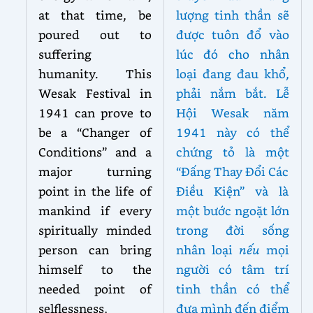
at that time, be
lượng tinh thần sẽ
poured out to
được tuôn đổ vào
suffering
lúc đó cho nhân
humanity. This
loại đang đau khổ,
Wesak Festival in
phải nắm bắt. Lễ
1941 can prove to
Hội Wesak năm
be a “Changer of
1941 này có thể
Conditions” and a
chứng tỏ là một
major turning
“Đấng Thay Đổi Các
point in the life of
Điều Kiện” và là
mankind if every
một bước ngoặt lớn
spiritually minded
trong đời sống
person can bring
nhân loại
nếu
mọi
himself to the
người có tâm trí
needed point of
tinh thần có thể
selflessness,
đưa mình đến điểm