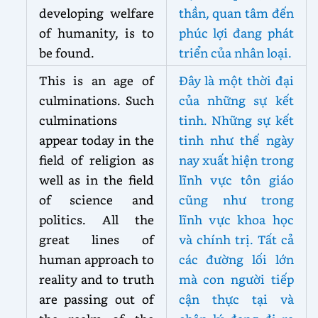
developing welfare
thần, quan tâm đến
of humanity, is to
phúc lợi đang phát
be found.
triển của nhân loại.
This is an age of
Đây là một thời đại
culminations. Such
của những sự kết
culminations
tinh. Những sự kết
appear today in the
tinh như thế ngày
field of religion as
nay xuất hiện trong
well as in the field
lĩnh vực tôn giáo
of science and
cũng như trong
politics. All the
lĩnh vực khoa học
great lines of
và chính trị. Tất cả
human approach to
các đường lối lớn
reality and to truth
mà con người tiếp
are passing out of
cận thực tại và