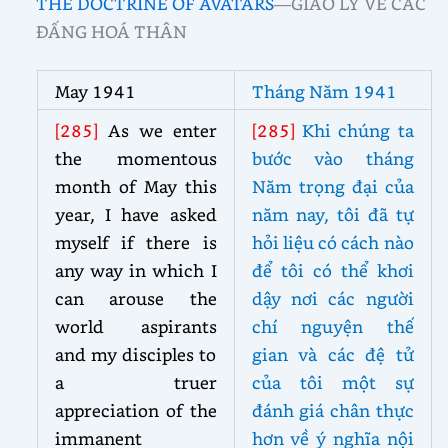
THE DOCTRINE OF AVATARS
—GIÁO LÝ VỀ CÁC
ĐẤNG HOÁ THÂN
May 1941
Tháng Năm 1941
[285]
As we enter
[285]
Khi chúng ta
the momentous
bước vào tháng
month of May this
Năm trọng đại của
year, I have asked
năm nay, tôi đã tự
myself if there is
hỏi liệu có cách nào
any way in which I
để tôi có thể khơi
can arouse the
dậy nơi các người
world aspirants
chí nguyện thế
and my disciples to
gian và các đệ tử
a truer
của tôi một sự
appreciation of the
đánh giá chân thực
immanent
hơn về ý nghĩa nội