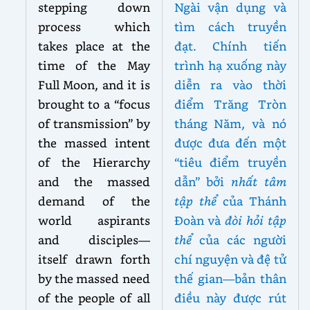
stepping down
Ngài vận dụng và
process which
tìm cách truyền
takes place at the
đạt. Chính tiến
time of the May
trình hạ xuống này
Full Moon, and it is
diễn ra vào thời
brought to a “focus
điểm Trăng Tròn
of transmission” by
tháng Năm, và nó
the massed intent
được đưa đến một
of the Hierarchy
“tiêu điểm truyền
and the massed
dẫn” bởi
nhất tâm
demand of the
tập thể
của Thánh
world aspirants
Đoàn và
đòi hỏi tập
and disciples—
thể
của các người
itself drawn forth
chí nguyện và đệ tử
by the massed need
thế gian—bản thân
of the people of all
điều này được rút