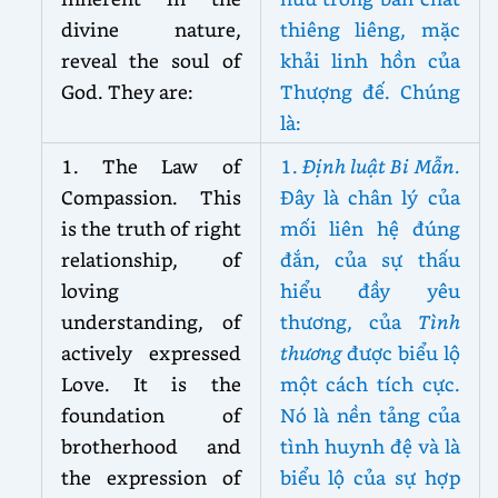
divine nature,
thiêng liêng, mặc
reveal the soul of
khải linh hồn của
God. They are:
Thượng đế. Chúng
là:
1. The Law of
1.
Định luật Bi Mẫn.
Compassion. This
Đây là chân lý của
is the truth of right
mối liên hệ đúng
relationship, of
đắn, của sự thấu
loving
hiểu đầy yêu
understanding, of
thương, của
Tình
actively expressed
thương
được biểu lộ
Love. It is the
một cách tích cực.
foundation of
Nó là nền tảng của
brotherhood and
tình huynh đệ và là
the expression of
biểu lộ của sự hợp