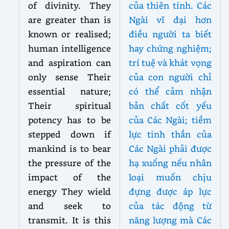
of divinity. They
của thiên tính. Các
are greater than is
Ngài vĩ đại hơn
known or realised;
điều người ta biết
human intelligence
hay chứng nghiệm;
and aspiration can
trí tuệ và khát vọng
only sense Their
của con người chỉ
essential nature;
có thể cảm nhận
Their spiritual
bản chất cốt yếu
potency has to be
của Các Ngài; tiềm
stepped down if
lực tinh thần của
mankind is to bear
Các Ngài phải được
the pressure of the
hạ xuống nếu nhân
impact of the
loại muốn chịu
energy They wield
đựng được áp lực
and seek to
của tác động từ
transmit. It is this
năng lượng mà Các