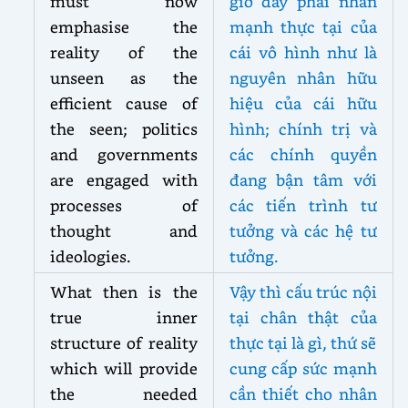
must now
giờ đây phải nhấn
emphasise the
mạnh thực tại của
reality of the
cái vô hình như là
unseen as the
nguyên nhân hữu
efficient cause of
hiệu của cái hữu
the seen; politics
hình; chính trị và
and governments
các chính quyền
are engaged with
đang bận tâm với
processes of
các tiến trình tư
thought and
tưởng và các hệ tư
ideologies.
tưởng.
What then is the
Vậy thì cấu trúc nội
true inner
tại chân thật của
structure of reality
thực tại là gì, thứ sẽ
which will provide
cung cấp sức mạnh
the needed
cần thiết cho nhân