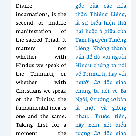
Divine
gốc của các hóa
incarnations, is the
thân Thiêng Liêng,
second or middle
là sự biểu hiện thứ
manifestation of
hai hoặc ở giữa của
the sacred Triad. It
Tam Nguyên Thiêng
matters not
Liêng. Không thành
whether with
vấn đề dù với người
Hindus we speak of
Hindu chúng ta nói
the Trimurti, or
về Trimurti, hay với
whether with
người Cơ đốc giáo
Christians we speak
chúng ta nói về Ba
of the Trinity, the
Ngôi, ý tưởng cơ bản
fundamental idea is
là một và giống
one and the same.
nhau. Trước tiên,
Taking first for a
hãy xem xét biểu
moment the
tượng Cơ đốc giáo