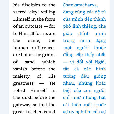
his disciples to the
Shankaracharya,
sacred city; veiling
đang cùng các đệ tử
Himself in the form
của mình đến thành
of an outcaste — for
phố linh thiêng; che
to Him all forms are
giấu chính mình
the same, the
trong hình dạng
human differences
một người thuộc
are but as the grains
đẳng cấp thấp nhất
of sand which
— vì đối với Ngài,
vanish before the
tất cả các hình
majesty of His
tướng đều giống
greatness — He
nhau, những khác
rolled Himself in
biệt của con người
the dust before the
chỉ như những hạt
gateway, so that the
cát biến mất trước
great teacher could
sự uy nghiêm của sự