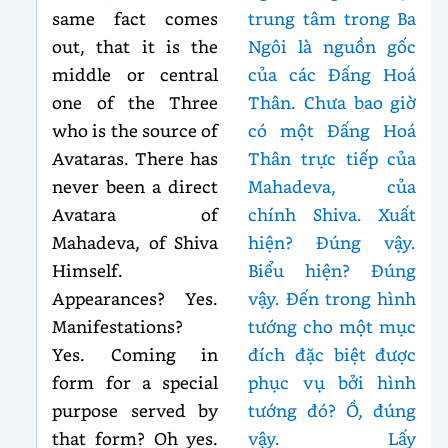
same fact comes
trung tâm trong Ba
out, that it is the
Ngôi là nguồn gốc
middle or central
của các Đấng Hoá
one of the Three
Thân. Chưa bao giờ
who is the source of
có một Đấng Hoá
Avataras. There has
Thân trực tiếp của
never been a direct
Mahadeva, của
Avatara of
chính Shiva. Xuất
Mahadeva, of Shiva
hiện? Đúng vậy.
Himself.
Biểu hiện? Đúng
Appearances? Yes.
vậy. Đến trong hình
Manifestations?
tướng cho một mục
Yes. Coming in
đích đặc biệt được
form for a special
phục vụ bởi hình
purpose served by
tướng đó? Ồ, đúng
that form? Oh yes.
vậy. Lấy