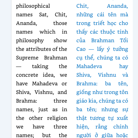
philosophical
Chit, Ananda,
names Sat, Chit,
những cái tên mà
Ananda, those
trong triết học cho
names which in
thấy các thuộc tính
philosophy show
của Brahman Tối
the attributes of the
Cao — lấy ý tưởng
Supreme Brahman
cụ thể, chúng ta có
— taking the
Mahadeva hay
concrete idea, we
Shiva, Vishnu và
have Mahadeva or
Brahma: ba tên,
Shiva, Vishnu, and
giống như trong tôn
Brahma: three
giáo kia, chúng ta có
names, just as in
ba tên; nhưng sự
the other religion
thật tương tự xuất
we have three
hiện, rằng chính
names; but the
người ở giữa hoặc