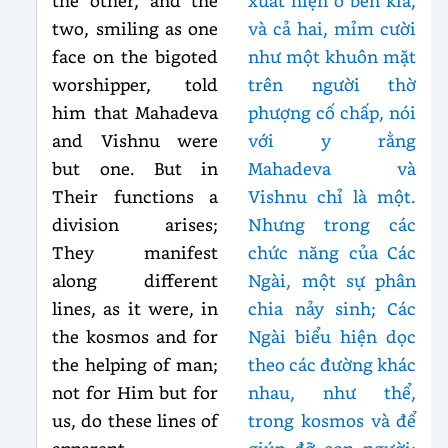
the other, and the
xuất hiện ở bên kia,
two, smiling as one
và cả hai, mỉm cười
face on the bigoted
như một khuôn mặt
worshipper, told
trên người thờ
him that Mahadeva
phượng cố chấp, nói
and Vishnu were
với y rằng
but one. But in
Mahadeva và
Their functions a
Vishnu chỉ là một.
division arises;
Nhưng trong các
They manifest
chức năng của Các
along different
Ngài, một sự phân
lines, as it were, in
chia nảy sinh; Các
the kosmos and for
Ngài biểu hiện dọc
the helping of man;
theo các đường khác
not for Him but for
nhau, như thể,
us, do these lines of
trong kosmos và để