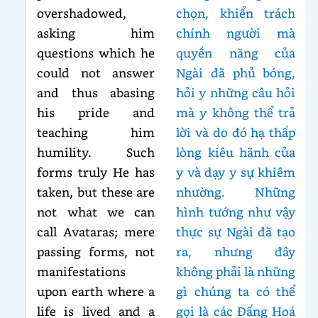
overshadowed,
chọn, khiển trách
asking him
chính người mà
questions which he
quyền năng của
could not answer
Ngài đã phủ bóng,
and thus abasing
hỏi y những câu hỏi
his pride and
mà y không thể trả
teaching him
lời và do đó hạ thấp
humility. Such
lòng kiêu hãnh của
forms truly He has
y và dạy y sự khiêm
taken, but these are
nhường. Những
not what we can
hình tướng như vậy
call Avataras; mere
thực sự Ngài đã tạo
passing forms, not
ra, nhưng đây
manifestations
không phải là những
upon earth where a
gì chúng ta có thể
life is lived and a
gọi là các Đấng Hoá