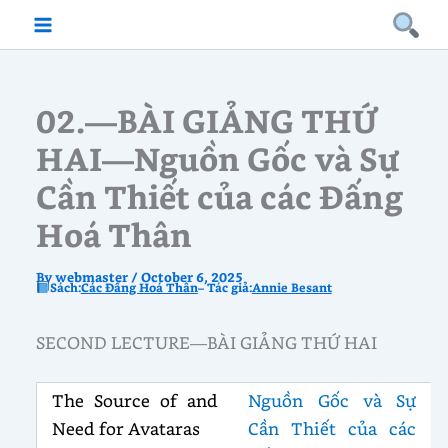
Skip
to
content
02.—BÀI GIẢNG THỨ
HAI—Nguồn Gốc và Sự
Cần Thiết của các Đấng
Hoá Thân
By
webmaster
/
October 6, 2025
Sách:
Các Đấng Hoá Thân
– Tác giả:
Annie Besant
SECOND LECTURE—BÀI GIẢNG THỨ HAI
The Source of and
Nguồn Gốc và Sự
Need for Avataras
Cần Thiết của các