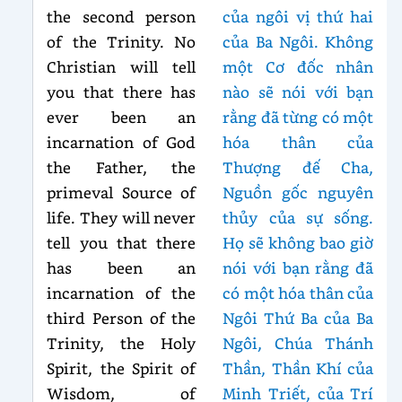
the second person
của ngôi vị thứ hai
of the Trinity. No
của Ba Ngôi. Không
Christian will tell
một Cơ đốc nhân
you that there has
nào sẽ nói với bạn
ever been an
rằng đã từng có một
incarnation of God
hóa thân của
the Father, the
Thượng đế Cha,
primeval Source of
Nguồn gốc nguyên
life. They will never
thủy của sự sống.
tell you that there
Họ sẽ không bao giờ
has been an
nói với bạn rằng đã
incarnation of the
có một hóa thân của
third Person of the
Ngôi Thứ Ba của Ba
Trinity, the Holy
Ngôi, Chúa Thánh
Spirit, the Spirit of
Thần, Thần Khí của
Wisdom, of
Minh Triết, của Trí