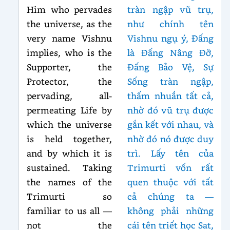
Him who pervades
tràn ngập vũ trụ,
the universe, as the
như chính tên
very name Vishnu
Vishnu ngụ ý, Đấng
implies, who is the
là Đấng Nâng Đỡ,
Supporter, the
Đấng Bảo Vệ, Sự
Protector, the
Sống tràn ngập,
pervading, all-
thấm nhuần tất cả,
permeating Life by
nhờ đó vũ trụ được
which the universe
gắn kết với nhau, và
is held together,
nhờ đó nó được duy
and by which it is
trì. Lấy tên của
sustained. Taking
Trimurti vốn rất
the names of the
quen thuộc với tất
Trimurti so
cả chúng ta —
familiar to us all —
không phải những
not the
cái tên triết học Sat,