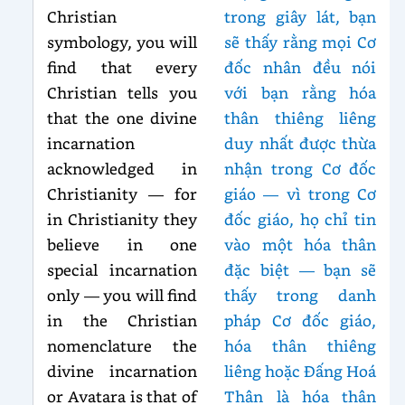
Christian
trong giây lát, bạn
symbology, you will
sẽ thấy rằng mọi Cơ
find that every
đốc nhân đều nói
Christian tells you
với bạn rằng hóa
that the one divine
thân thiêng liêng
incarnation
duy nhất được thừa
acknowledged in
nhận trong Cơ đốc
Christianity — for
giáo — vì trong Cơ
in Christianity they
đốc giáo, họ chỉ tin
believe in one
vào một hóa thân
special incarnation
đặc biệt — bạn sẽ
only — you will find
thấy trong danh
in the Christian
pháp Cơ đốc giáo,
nomenclature the
hóa thân thiêng
divine incarnation
liêng hoặc Đấng Hoá
or Avatara is that of
Thân là hóa thân