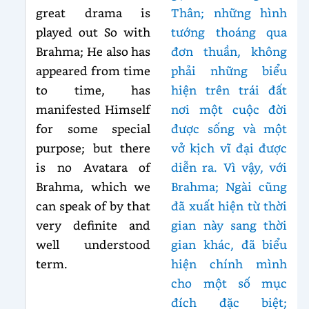
great drama is
Thân; những hình
played out So with
tướng thoáng qua
Brahma; He also has
đơn thuần, không
appeared from time
phải những biểu
to time, has
hiện trên trái đất
manifested Himself
nơi một cuộc đời
for some special
được sống và một
purpose; but there
vở kịch vĩ đại được
is no Avatara of
diễn ra. Vì vậy, với
Brahma, which we
Brahma; Ngài cũng
can speak of by that
đã xuất hiện từ thời
very definite and
gian này sang thời
well understood
gian khác, đã biểu
term.
hiện chính mình
cho một số mục
đích đặc biệt;