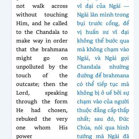
not walk across
vĩ đại của Ngài —
without touching
Ngài lăn mình trong
Him, and he called
bụi trước cổng, để
to the Chandala to
vị huấn sư vĩ đại
make way in order
không thể bước qua
that the brahmana
mà không chạm vào
might go on
Ngài, và Ngài gọi
unpolluted by the
Chandala nhường
touch of the
đường để brahmana
outcaste; then the
có thể tiếp tục mà
Lord, speaking
không bị ô uế bởi sự
through the form
chạm vào của người
He had chosen,
thuộc đẳng cấp thấp
rebuked the very
nhất; sau đó, Đức
one whom His
Chúa, nói qua hình
power
tướng mà Ngài đã