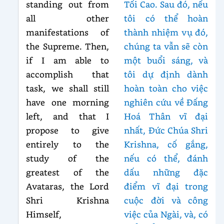
standing out from
Tối Cao. Sau đó, nếu
all other
tôi có thể hoàn
manifestations of
thành nhiệm vụ đó,
the Supreme. Then,
chúng ta vẫn sẽ còn
if I am able to
một buổi sáng, và
accomplish that
tôi dự định dành
task, we shall still
hoàn toàn cho việc
have one morning
nghiên cứu về Đấng
left, and that I
Hoá Thân vĩ đại
propose to give
nhất, Đức Chúa Shri
entirely to the
Krishna, cố gắng,
study of the
nếu có thể, đánh
greatest of the
dấu những đặc
Avataras, the Lord
điểm vĩ đại trong
Shri Krishna
cuộc đời và công
Himself,
việc của Ngài, và, có