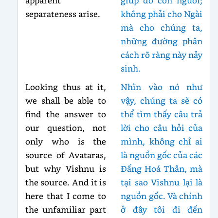
apparent
giúp đỡ con người;
separateness arise.
không phải cho Ngài
mà cho chúng ta,
những đường phân
cách rõ ràng này nảy
sinh.
Looking thus at it,
Nhìn vào nó như
we shall be able to
vậy, chúng ta sẽ có
find the answer to
thể tìm thấy câu trả
our question, not
lời cho câu hỏi của
only who is the
mình, không chỉ ai
source of Avataras,
là nguồn gốc của các
but why Vishnu is
Đấng Hoá Thân, mà
the source. And it is
tại sao Vishnu lại là
here that I come to
nguồn gốc. Và chính
the unfamiliar part
ở đây tôi đi đến