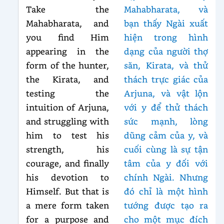
Take the
Mahabharata, và
Mahabharata, and
bạn thấy Ngài xuất
you find Him
hiện trong hình
appearing in the
dạng của người thợ
form of the hunter,
săn, Kirata, và thử
the Kirata, and
thách trực giác của
testing the
Arjuna, và vật lộn
intuition of Arjuna,
với y để thử thách
and struggling with
sức mạnh, lòng
him to test his
dũng cảm của y, và
strength, his
cuối cùng là sự tận
courage, and finally
tâm của y đối với
his devotion to
chính Ngài. Nhưng
Himself. But that is
đó chỉ là một hình
a mere form taken
tướng được tạo ra
for a purpose and
cho một mục đích