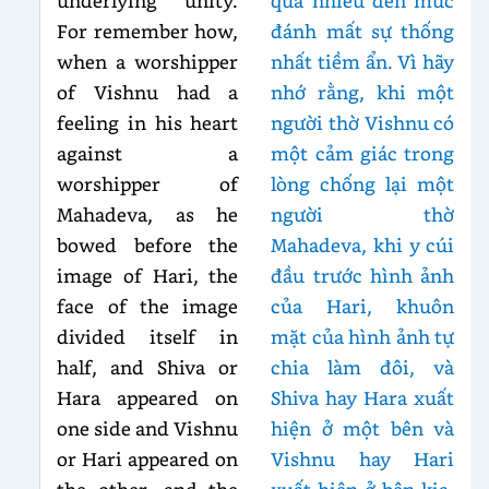
underlying unity.
quá nhiều đến mức
For remember how,
đánh mất sự thống
when a worshipper
nhất tiềm ẩn. Vì hãy
of Vishnu had a
nhớ rằng, khi một
feeling in his heart
người thờ Vishnu có
against a
một cảm giác trong
worshipper of
lòng chống lại một
Mahadeva, as he
người thờ
bowed before the
Mahadeva, khi y cúi
image of Hari, the
đầu trước hình ảnh
face of the image
của Hari, khuôn
divided itself in
mặt của hình ảnh tự
half, and Shiva or
chia làm đôi, và
Hara appeared on
Shiva hay Hara xuất
one side and Vishnu
hiện ở một bên và
or Hari appeared on
Vishnu hay Hari