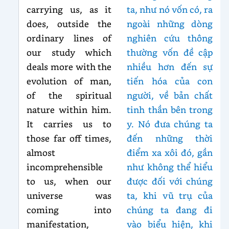
carrying us, as it
ta, như nó vốn có, ra
does, outside the
ngoài những dòng
ordinary lines of
nghiên cứu thông
our study which
thường vốn đề cập
deals more with the
nhiều hơn đến sự
evolution of man,
tiến hóa của con
of the spiritual
người, về bản chất
nature within him.
tinh thần bên trong
It carries us to
y. Nó đưa chúng ta
those far off times,
đến những thời
almost
điểm xa xôi đó, gần
incomprehensible
như không thể hiểu
to us, when our
được đối với chúng
universe was
ta, khi vũ trụ của
coming into
chúng ta đang đi
manifestation,
vào biểu hiện, khi