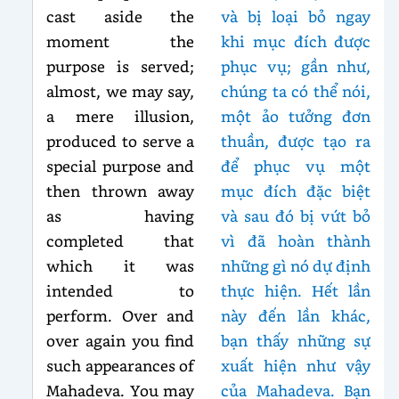
cast aside the
và bị loại bỏ ngay
moment the
khi mục đích được
purpose is served;
phục vụ; gần như,
almost, we may say,
chúng ta có thể nói,
a mere illusion,
một ảo tưởng đơn
produced to serve a
thuần, được tạo ra
special purpose and
để phục vụ một
then thrown away
mục đích đặc biệt
as having
và sau đó bị vứt bỏ
completed that
vì đã hoàn thành
which it was
những gì nó dự định
intended to
thực hiện. Hết lần
perform. Over and
này đến lần khác,
over again you find
bạn thấy những sự
such appearances of
xuất hiện như vậy
Mahadeva. You may
của Mahadeva. Bạn