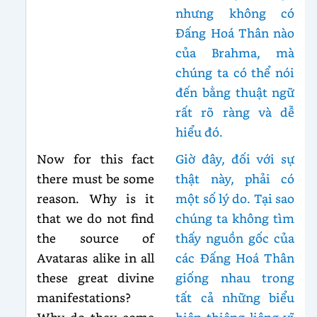
nhưng không có
Đấng Hoá Thân nào
của Brahma, mà
chúng ta có thể nói
đến bằng thuật ngữ
rất rõ ràng và dễ
hiểu đó.
Now for this fact
Giờ đây, đối với sự
there must be some
thật này, phải có
reason. Why is it
một số lý do. Tại sao
that we do not find
chúng ta không tìm
the source of
thấy nguồn gốc của
Avataras alike in all
các Đấng Hoá Thân
these great divine
giống nhau trong
manifestations?
tất cả những biểu