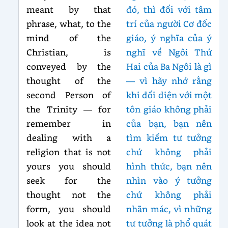
meant by that
đó, thì đối với tâm
phrase, what, to the
trí của người Cơ đốc
mind of the
giáo, ý nghĩa của ý
Christian, is
nghĩ về Ngôi Thứ
conveyed by the
Hai của Ba Ngôi là gì
thought of the
— vì hãy nhớ rằng
second Person of
khi đối diện với một
the Trinity — for
tôn giáo không phải
remember in
của bạn, bạn nên
dealing with a
tìm kiếm tư tưởng
religion that is not
chứ không phải
yours you should
hình thức, bạn nên
seek for the
nhìn vào ý tưởng
thought not the
chứ không phải
form, you should
nhãn mác, vì những
look at the idea not
tư tưởng là phổ quát