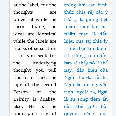
at the label, for the
trong khi các hình
thoughts are
thức chia rẽ, các ý
universal while the
tưởng là giống hệt
forms divide, the
nhau trong khi các
ideas are identical
nhãn mác là dấu
while the labels are
hiệu của sự chia ly
marks of separation
— nếu bạn tìm kiếm
— if you seek for
tư tưởng tiềm ẩn,
the underlying
bạn sẽ thấy nó là thế
thought you will
này: dấu hiệu của
find it is this: the
Ngôi Thứ Hai của Ba
sign of the second
Ngôi là nhị nguyên
Person of the
tính; ngoài ra, Ngài
Trinity is duality;
là sự sống tiềm ẩn
also, He is the
của thế giới; bởi
underlying life of
quyền năng của