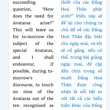
succeeding
thiết của các Đấng
question, “How
Hoá Thân phát
does the need for
sinh?” Điều này sẽ
Avataras arise?”
để lại cho chúng ta
This will leave us
chủ đề về các Đấng
for to-morrow the
Hoá Thân đặc biệt
subject of the
cho ngày mai, và tôi
special Avataras,
sẽ cố gắng, nếu có
and I shall
thể, trong bài giảng
endeavour, if
ngày mai, đề cập
possible, during to-
đến chín trong số
morrow’s
mười Đấng Hoá
discourse, to touch
Thân được công
on nine of the
nhận là nổi bật so
Avataras out of the
với tất cả các biểu
ten recognised as
hiện khác của Đấng