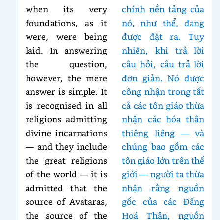
when its very
chính nền tảng của
foundations, as it
nó, như thể, đang
were, were being
được đặt ra. Tuy
laid. In answering
nhiên, khi trả lời
the question,
câu hỏi, câu trả lời
however, the mere
đơn giản. Nó được
answer is simple. It
công nhận trong tất
is recognised in all
cả các tôn giáo thừa
religions admitting
nhận các hóa thân
divine incarnations
thiêng liêng — và
— and they include
chúng bao gồm các
the great religions
tôn giáo lớn trên thế
of the world — it is
giới — người ta thừa
admitted that the
nhận rằng nguồn
source of Avataras,
gốc của các Đấng
the source of the
Hoá Thân, nguồn