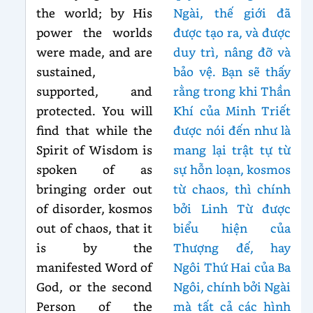
the world; by His
Ngài, thế giới đã
power the worlds
được tạo ra, và được
were made, and are
duy trì, nâng đỡ và
sustained,
bảo vệ. Bạn sẽ thấy
supported, and
rằng trong khi Thần
protected. You will
Khí của Minh Triết
find that while the
được nói đến như là
Spirit of Wisdom is
mang lại trật tự từ
spoken of as
sự hỗn loạn, kosmos
bringing order out
từ chaos, thì chính
of disorder, kosmos
bởi Linh Từ được
out of chaos, that it
biểu hiện của
is by the
Thượng đế, hay
manifested Word of
Ngôi Thứ Hai của Ba
God, or the second
Ngôi, chính bởi Ngài
Person of the
mà tất cả các hình