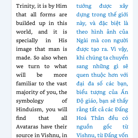
Trinity, it is by Him
tướng được xây
that all forms are
dựng trong thế giới
builded up in this
này, và đặc biệt là
world, and it is
theo hình ảnh của
specially in His
Ngài mà con người
image that man is
được tạo ra. Vì vậy,
made. So also when
khi chúng ta chuyển
we turn to what
sang những gì sẽ
will be more
quen thuộc hơn với
familiar to the vast
đại đa số các bạn,
majority of you, the
biểu tượng của Ấn
symbology of
Độ giáo, bạn sẽ thấy
Hinduism, you will
rằng tất cả các Đấng
find that all
Hoá Thân đều có
Avataras have their
nguồn gốc từ
source in Vishnu, in
Vishnu, từ Đấng vốn