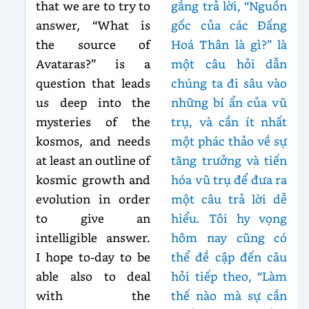
that we are to try to
gắng trả lời, “Nguồn
answer, “What is
gốc của các Đấng
the source of
Hoá Thân là gì?” là
Avataras?” is a
một câu hỏi dẫn
question that leads
chúng ta đi sâu vào
us deep into the
những bí ẩn của vũ
mysteries of the
trụ, và cần ít nhất
kosmos, and needs
một phác thảo về sự
at least an outline of
tăng trưởng và tiến
kosmic growth and
hóa vũ trụ để đưa ra
evolution in order
một câu trả lời dễ
to give an
hiểu. Tôi hy vọng
intelligible answer.
hôm nay cũng có
I hope to-day to be
thể đề cập đến câu
able also to deal
hỏi tiếp theo, “Làm
with the
thế nào mà sự cần