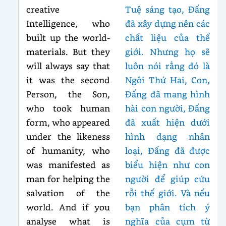
creative
Tuệ sáng tạo, Đấng
Intelligence, who
đã xây dựng nên các
built up the world-
chất liệu của thế
materials. But they
giới. Nhưng họ sẽ
will always say that
luôn nói rằng đó là
it was the second
Ngôi Thứ Hai, Con,
Person, the Son,
Đấng đã mang hình
who took human
hài con người, Đấng
form, who appeared
đã xuất hiện dưới
under the likeness
hình dạng nhân
of humanity, who
loại, Đấng đã được
was manifested as
biểu hiện như con
man for helping the
người để giúp cứu
salvation of the
rỗi thế giới. Và nếu
world. And if you
bạn phân tích ý
analyse what is
nghĩa của cụm từ