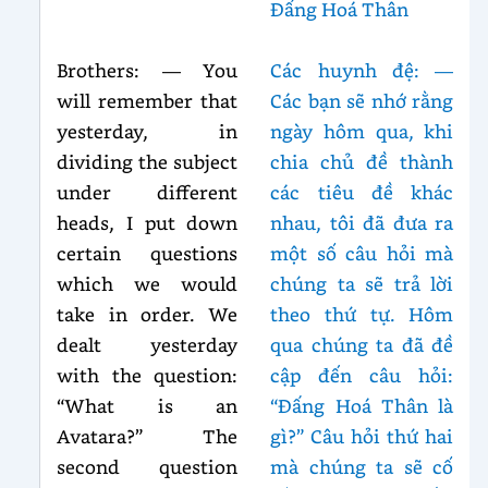
Đấng Hoá Thân
Brothers: — You
Các huynh đệ: —
will remember that
Các bạn sẽ nhớ rằng
yesterday, in
ngày hôm qua, khi
dividing the subject
chia chủ đề thành
under different
các tiêu đề khác
heads, I put down
nhau, tôi đã đưa ra
certain questions
một số câu hỏi mà
which we would
chúng ta sẽ trả lời
take in order. We
theo thứ tự. Hôm
dealt yesterday
qua chúng ta đã đề
with the question:
cập đến câu hỏi:
“What is an
“Đấng Hoá Thân là
Avatara?” The
gì?” Câu hỏi thứ hai
second question
mà chúng ta sẽ cố