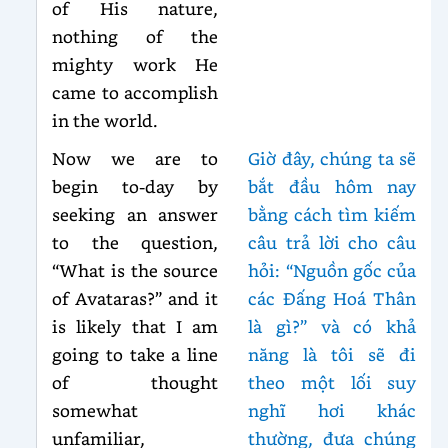
of His nature,
nothing of the
mighty work He
came to accomplish
in the world.
Now we are to
Giờ đây, chúng ta sẽ
begin to-day by
bắt đầu hôm nay
seeking an answer
bằng cách tìm kiếm
to the question,
câu trả lời cho câu
“What is the source
hỏi: “Nguồn gốc của
of Avataras?” and it
các Đấng Hoá Thân
is likely that I am
là gì?” và có khả
going to take a line
năng là tôi sẽ đi
of thought
theo một lối suy
somewhat
nghĩ hơi khác
unfamiliar,
thường, đưa chúng