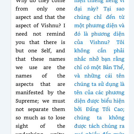
Why do they come
hiện thiêng liêng vĩ
from only one
đại này? Tại sao
aspect and that the
chúng chỉ đến từ
aspect of Vishnu? I
một phương diện và
need not remind
đó là phương diện
you that there is
của Vishnu? Tôi
but one Self, and
không cần phải
that these names
nhắc nhở bạn rằng
we use are the
chỉ có một Bản Thể,
names of the
và những cái tên
aspects that are
chúng ta sử dụng là
manifested by the
tên của các phương
Supreme; we must
diện được biểu hiện
not separate them
bởi Đấng Tối Cao;
so much as to lose
chúng ta không
sight of the
được tách chúng ra