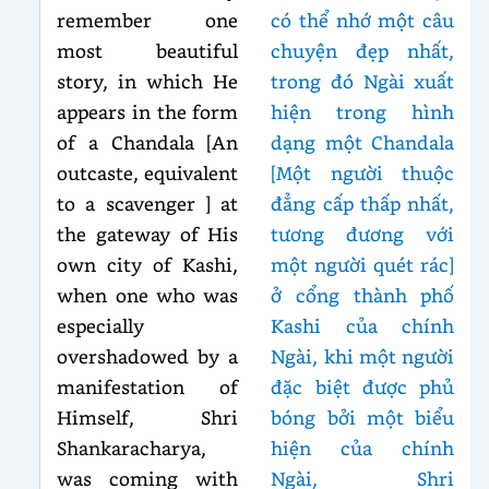
remember one
có thể nhớ một câu
most beautiful
chuyện đẹp nhất,
story, in which He
trong đó Ngài xuất
appears in the form
hiện trong hình
of a Chandala [An
dạng một Chandala
outcaste, equivalent
[Một người thuộc
to a scavenger ] at
đẳng cấp thấp nhất,
the gateway of His
tương đương với
own city of Kashi,
một người quét rác]
when one who was
ở cổng thành phố
especially
Kashi của chính
overshadowed by a
Ngài, khi một người
manifestation of
đặc biệt được phủ
Himself, Shri
bóng bởi một biểu
Shankaracharya,
hiện của chính
was coming with
Ngài, Shri