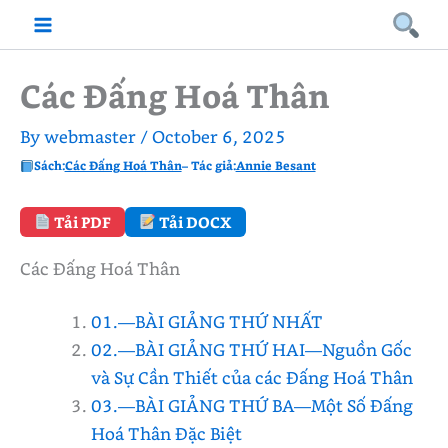
Skip
to
content
Các Đấng Hoá Thân
By
webmaster
/
October 6, 2025
Sách:
Các Đấng Hoá Thân
– Tác giả:
Annie Besant
Tải PDF
Tải DOCX
Các Đấng Hoá Thân
01.—BÀI GIẢNG THỨ NHẤT
02.—BÀI GIẢNG THỨ HAI—Nguồn Gốc
và Sự Cần Thiết của các Đấng Hoá Thân
03.—BÀI GIẢNG THỨ BA—Một Số Đấng
Hoá Thân Đặc Biệt