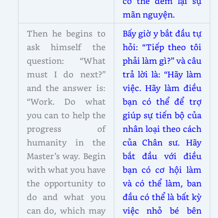
có thể đem lại sự
mãn nguyện.
Then he begins to
Bấy giờ y bắt đầu tự
ask himself the
hỏi: “Tiếp theo tôi
question: “What
phải làm gì?” và câu
must I do next?”
trả lời là: “Hãy làm
and the answer is:
việc. Hãy làm điều
“Work. Do what
bạn có thể để trợ
you can to help the
giúp sự tiến bộ của
progress of
nhân loại theo cách
humanity in the
của Chân sư. Hãy
Master’s way. Begin
bắt đầu với điều
with what you have
bạn có cơ hội làm
the opportunity to
và có thể làm, ban
do and what you
đầu có thể là bất kỳ
can do, which may
việc nhỏ bé bên