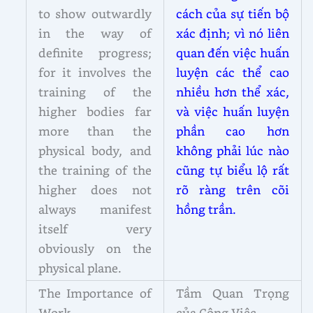
to show outwardly
cách của sự tiến bộ
in the way of
xác định; vì nó liên
definite progress;
quan đến việc huấn
for it involves the
luyện các thể cao
training of the
nhiều hơn thể xác,
higher bodies far
và việc huấn luyện
more than the
phần cao hơn
physical body, and
không phải lúc nào
the training of the
cũng tự biểu lộ rất
higher does not
rõ ràng trên cõi
always manifest
hồng trần.
itself very
obviously on the
physical plane.
The Importance of
Tầm Quan Trọng
Work
của Công Việc