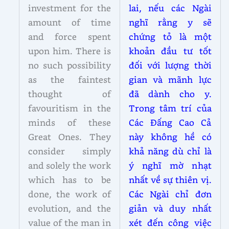
investment for the
lai, nếu các Ngài
amount of time
nghĩ rằng y sẽ
and force spent
chứng tỏ là một
upon him. There is
khoản đầu tư tốt
no such possibility
đối với lượng thời
as the faintest
gian và mãnh lực
thought of
đã dành cho y.
favouritism in the
Trong tâm trí của
minds of these
Các Đấng Cao Cả
Great Ones. They
này không hề có
consider simply
khả năng dù chỉ là
and solely the work
ý nghĩ mờ nhạt
which has to be
nhất về sự thiên vị.
done, the work of
Các Ngài chỉ đơn
evolution, and the
giản và duy nhất
value of the man in
xét đến công việc