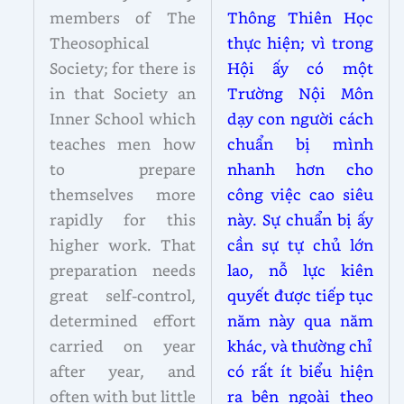
members of The
Thông Thiên Học
Theosophical
thực hiện; vì trong
Society; for there is
Hội ấy có một
in that Society an
Trường Nội Môn
Inner School which
dạy con người cách
teaches men how
chuẩn bị mình
to prepare
nhanh hơn cho
themselves more
công việc cao siêu
rapidly for this
này. Sự chuẩn bị ấy
higher work. That
cần sự tự chủ lớn
preparation needs
lao, nỗ lực kiên
great self-control,
quyết được tiếp tục
determined effort
năm này qua năm
carried on year
khác, và thường chỉ
after year, and
có rất ít biểu hiện
often with but little
ra bên ngoài theo