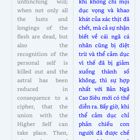
unflinching will;
khi không chỉ mọi
when not only all
dục vọng và khao
the lusts and
khát của xác thịt đã
longings of the
chết, mà cả sự nhận
flesh are dead, but
biết về cái ngã cá
also the
nhân cũng bị diệt
recognition of the
trừ và thể cảm dục
personal self is
vì thế đã bị giảm
killed out and the
xuống thành số
astral has been
không, thì sự hợp
reduced in
nhất với Bản Ngã
consequence to a
Cao Siêu mới có thể
cipher, that the
diễn ra. Bấy giờ, khi
union with the
thể cảm dục chỉ
Higher Self can
phản chiếu con
take place. Then,
người đã được chế