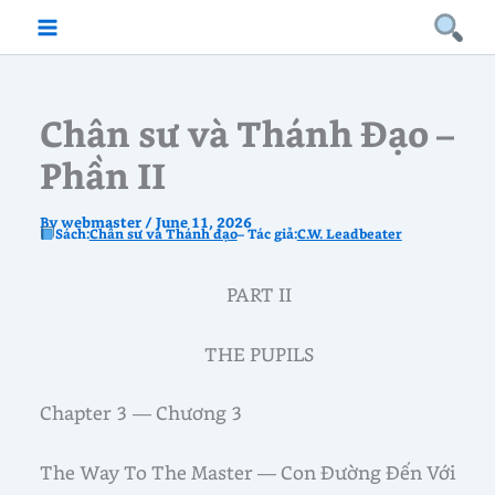
Skip
to
content
Chân sư và Thánh Đạo –
Phần II
By
webmaster
/
June 11, 2026
Sách:
Chân sư và Thánh đạo
– Tác giả:
C.W. Leadbeater
PART II
THE PUPILS
Chapter 3 — Chương 3
The Way To The Master — Con Đường Đến Với