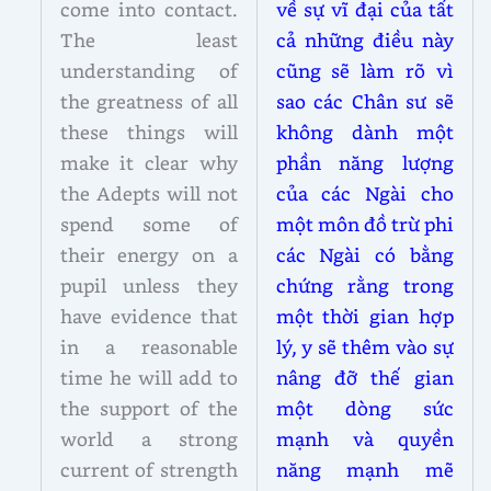
come into contact.
về sự vĩ đại của tất
The least
cả những điều này
understanding of
cũng sẽ làm rõ vì
the greatness of all
sao các Chân sư sẽ
these things will
không dành một
make it clear why
phần năng lượng
the Adepts will not
của các Ngài cho
spend some of
một môn đồ trừ phi
their energy on a
các Ngài có bằng
pupil unless they
chứng rằng trong
have evidence that
một thời gian hợp
in a reasonable
lý, y sẽ thêm vào sự
time he will add to
nâng đỡ thế gian
the support of the
một dòng sức
world a strong
mạnh và quyền
current of strength
năng mạnh mẽ