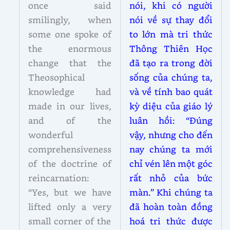
once said
nói, khi có người
smilingly, when
nói về sự thay đổi
some one spoke of
to lớn mà tri thức
the enormous
Thông Thiên Học
change that the
đã tạo ra trong đời
Theosophical
sống của chúng ta,
knowledge had
và về tính bao quát
made in our lives,
kỳ diệu của giáo lý
and of the
luân hồi: “Đúng
wonderful
vậy, nhưng cho đến
comprehensiveness
nay chúng ta mới
of the doctrine of
chỉ vén lên một góc
reincarnation:
rất nhỏ của bức
“Yes, but we have
màn.” Khi chúng ta
lifted only a very
đã hoàn toàn đồng
small corner of the
hoá tri thức được