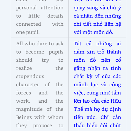
personal attention
quay sang và chú ý
to little details
cá nhân đến những
connected with
chi tiết nhỏ liên hệ
one pupil.
với một môn đồ.
All who dare to ask
Tất cả những ai
to become pupils
dám xin trở thành
should try to
môn đồ nên cố
realize the
gắng nhận ra tính
stupendous
chất kỳ vĩ của các
character of the
mãnh lực và công
forces and the
việc, cũng như tầm
work, and the
lớn lao của các Hữu
magnitude of the
Thể mà họ dự định
Beings with whom
tiếp xúc. Chỉ cần
they propose to
thấu hiểu đôi chút