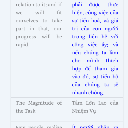
relation to it; and if
phải được thực
we will fit
hiện, công việc của
ourselves to take
sự tiến hoá, và giá
part in that, our
trị của con người
progress will be
trong liên hệ với
rapid.
công việc ấy; và
nếu chúng ta làm
cho mình thích
hợp để tham gia
vào đó, sự tiến bộ
của chúng ta sẽ
nhanh chóng.
The Magnitude of
Tầm Lớn Lao của
the Task
Nhiệm Vụ
Few people realize
Ít người nhận ra