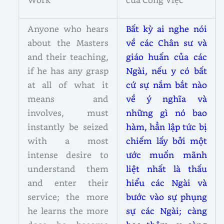
Anyone who hears
Bất kỳ ai nghe nói
about the Masters
về các Chân sư và
and their teaching,
giáo huấn của các
if he has any grasp
Ngài, nếu y có bất
at all of what it
cứ sự nắm bắt nào
means and
về ý nghĩa và
involves, must
những gì nó bao
instantly be seized
hàm, hẳn lập tức bị
with a most
chiếm lấy bởi một
intense desire to
ước muốn mãnh
understand them
liệt nhất là thấu
and enter their
hiểu các Ngài và
service; the more
bước vào sự phụng
he learns the more
sự các Ngài; càng