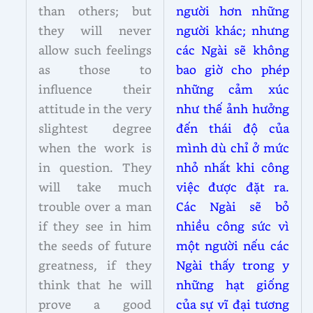
than others; but
người hơn những
they will never
người khác; nhưng
allow such feelings
các Ngài sẽ không
as those to
bao giờ cho phép
influence their
những cảm xúc
attitude in the very
như thế ảnh hưởng
slightest degree
đến thái độ của
when the work is
mình dù chỉ ở mức
in question. They
nhỏ nhất khi công
will take much
việc được đặt ra.
trouble over a man
Các Ngài sẽ bỏ
if they see in him
nhiều công sức vì
the seeds of future
một người nếu các
greatness, if they
Ngài thấy trong y
think that he will
những hạt giống
prove a good
của sự vĩ đại tương