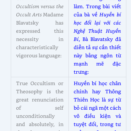
Occultism versus the
làm. Trong bài viết
Occult Arts
Madame
của bà về
Huyền bí
Blavatsky has
học đối lại với các
expressed this
Nghệ Thuật Huyền
necessity in
Bí
, Bà Blavatsky đã
characteristically
diễn tả sự cần thiết
vigorous language:
này bằng ngôn từ
mạnh mẽ đặc
trưng:
True Occultism or
Huyền bí học chân
Theosophy is the
chính hay Thông
great renunciation
Thiên Học là sự từ
of self
bỏ cái ngã một cách
unconditionally
vô điều kiện và
and absolutely, in
tuyệt đối, trong tư