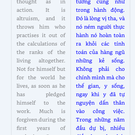
thought as in
tưởng cũng như
action. It is
trong hành động.
altruism, and it
Đó là lòng vị tha, và
throws him who
nó ném người thực
practises it out of
hành nó hoàn toàn
the calculations of
ra khỏi các tính
the ranks of the
toán của hàng ngũ
living altogether.
những kẻ sống.
Not for himself but
Không phải cho
for the world he
chính mình mà cho
lives, as soon as he
thế gian, y sống,
has pledged
ngay khi y đã tự
himself to the
nguyện dấn thân
work. Much is
vào công việc.
forgiven during the
Trong những năm
first years of
đầu dự bị, nhiều