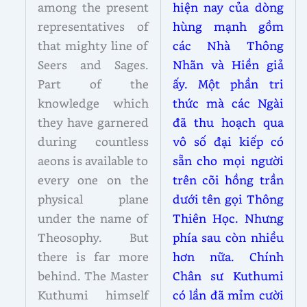
among the present
hiện nay của dòng
representatives of
hùng mạnh gồm
that mighty line of
các Nhà Thông
Seers and Sages.
Nhãn và Hiền giả
Part of the
ấy. Một phần tri
knowledge which
thức mà các Ngài
they have garnered
đã thu hoạch qua
during countless
vô số đại kiếp có
aeons is available to
sẵn cho mọi người
every one on the
trên cõi hồng trần
physical plane
dưới tên gọi Thông
under the name of
Thiên Học. Nhưng
Theosophy. But
phía sau còn nhiều
there is far more
hơn nữa. Chính
behind. The Master
Chân sư Kuthumi
Kuthumi himself
có lần đã mỉm cười