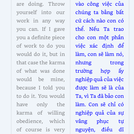
are doing. Throw
vào công việc của
yourself into our
chúng ta bằng bất
work in any way
cứ cách nào con có
you can. If I gave
thể. Nếu Ta trao
you a definite piece
cho con một phần
of work to do you
việc xác định để
would do it, but in
làm, con sẽ làm nó,
that case the karma
nhưng trong
of what was done
trường hợp ấy
would be mine,
nghiệp quả của việc
because I told you
được làm sẽ là của
to do it. You would
Ta, vì Ta đã bảo con
have only the
làm. Con sẽ chỉ có
karma of willing
nghiệp quả của sự
obedience, which
vâng phục tự
of course is very
nguyện, điều dĩ