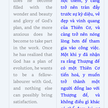
does he become
học thêm, y càng
filled with the
trở nên tràn đầy
wonder and beauty
trước sự kỳ diệu, vẻ
and glory of God’s
đẹp và vinh quang
plan, and the more
của Thiên Cơ, và
anxious does he
càng trở nên nóng
become to take part
lòng hơn để tham
in the work. Once
gia vào công việc.
he has realized that
Một khi y đã nhận
God has a plan of
ra rằng Thượng đế
evolution, he wants
có một Thiên Cơ
to be a fellow-
tiến hoá, y muốn
labourer with God,
trở thành một
and nothing else
người đồng lao với
can possibly bring
Thượng đế, và
satisfaction.
không điều gì khác