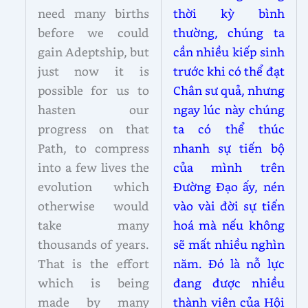
need many births
thời kỳ bình
before we could
thường, chúng ta
gain Adeptship, but
cần nhiều kiếp sinh
just now it is
trước khi có thể đạt
possible for us to
Chân sư quả, nhưng
hasten our
ngay lúc này chúng
progress on that
ta có thể thúc
Path, to compress
nhanh sự tiến bộ
into a few lives the
của mình trên
evolution which
Đường Đạo ấy, nén
otherwise would
vào vài đời sự tiến
take many
hoá mà nếu không
thousands of years.
sẽ mất nhiều nghìn
That is the effort
năm. Đó là nỗ lực
which is being
đang được nhiều
made by many
thành viên của Hội