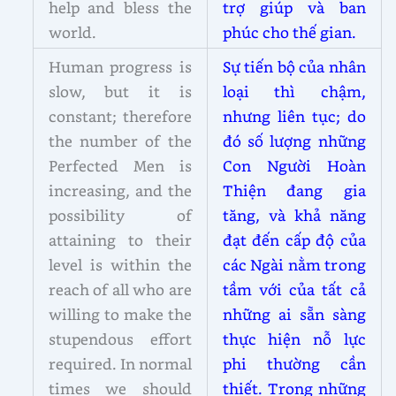
help and bless the
trợ giúp và ban
world.
phúc cho thế gian.
Human progress is
Sự tiến bộ của nhân
slow, but it is
loại thì chậm,
constant; therefore
nhưng liên tục; do
the number of the
đó số lượng những
Perfected Men is
Con Người Hoàn
increasing, and the
Thiện đang gia
possibility of
tăng, và khả năng
attaining to their
đạt đến cấp độ của
level is within the
các Ngài nằm trong
reach of all who are
tầm với của tất cả
willing to make the
những ai sẵn sàng
stupendous effort
thực hiện nỗ lực
required. In normal
phi thường cần
times we should
thiết. Trong những