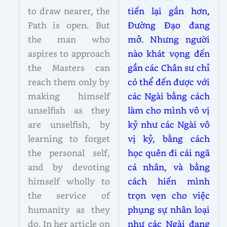
to draw nearer, the
tiến lại gần hơn,
Path is open. But
Đường Đạo đang
the man who
mở. Nhưng người
aspires to approach
nào khát vọng đến
the Masters can
gần các Chân sư chỉ
reach them only by
có thể đến được với
making himself
các Ngài bằng cách
unselfish as they
làm cho mình vô vị
are unselfish, by
kỷ như các Ngài vô
learning to forget
vị kỷ, bằng cách
the personal self,
học quên đi cái ngã
and by devoting
cá nhân, và bằng
himself wholly to
cách hiến mình
the service of
trọn vẹn cho việc
humanity as they
phụng sự nhân loại
do. In her article on
như các Ngài đang