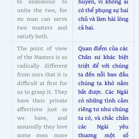
to endeavour to
huyền, vì không ai
unite the two, for
có thể phụng sự hai
no man can serve
chủ và làm hài lòng
two masters and
cả hai.
satisfy both.
The point of view
Quan điểm của các
of the Masters is so
Chân sư khác biệt
radically different
triệt để với chúng
from ours that it is
ta đến nỗi ban đầu
difficult at first for
chúng ta khó nắm
us to grasp it. They
bắt được. Các Ngài
have their private
có những tình cảm
affections just as
riêng tư như chúng
we have, and
ta có, và chắc chắn
assuredly they love
các Ngài yêu
some men more
thương một số