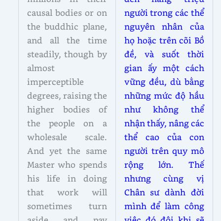
causal bodies or on
người trong các thể
the buddhic plane,
nguyên nhân của
and all the time
họ hoặc trên cõi Bồ
steadily, though by
đề, và suốt thời
almost
gian ấy một cách
imperceptible
vững đều, dù bằng
degrees, raising the
những mức độ hầu
higher bodies of
như không thể
the people on a
nhận thấy, nâng các
wholesale scale.
thể cao của con
And yet the same
người trên quy mô
Master who spends
rộng lớn. Thế
his life in doing
nhưng cùng vị
that work will
Chân sư dành đời
sometimes turn
mình để làm công
aside and pay
việc đó đôi khi sẽ