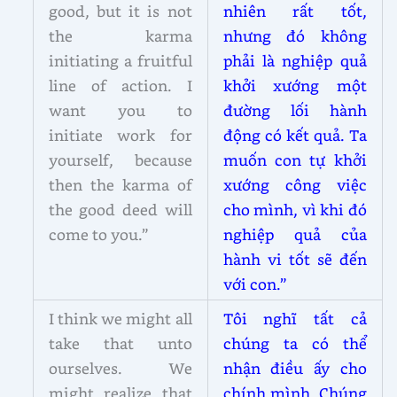
good, but it is not
nhiên rất tốt,
the karma
nhưng đó không
initiating a fruitful
phải là nghiệp quả
line of action. I
khởi xướng một
want you to
đường lối hành
initiate work for
động có kết quả. Ta
yourself, because
muốn con tự khởi
then the karma of
xướng công việc
the good deed will
cho mình, vì khi đó
come to you.”
nghiệp quả của
hành vi tốt sẽ đến
với con.”
I think we might all
Tôi nghĩ tất cả
take that unto
chúng ta có thể
ourselves. We
nhận điều ấy cho
might realize that
chính mình. Chúng