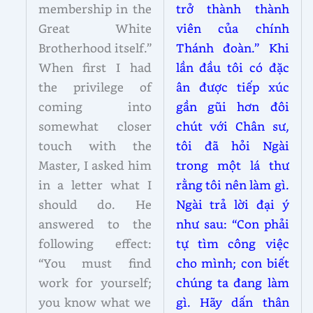
membership in the
trở thành thành
Great White
viên của chính
Brotherhood itself.”
Thánh đoàn.” Khi
When first I had
lần đầu tôi có đặc
the privilege of
ân được tiếp xúc
coming into
gần gũi hơn đôi
somewhat closer
chút với Chân sư,
touch with the
tôi đã hỏi Ngài
Master, I asked him
trong một lá thư
in a letter what I
rằng tôi nên làm gì.
should do. He
Ngài trả lời đại ý
answered to the
như sau: “Con phải
following effect:
tự tìm công việc
“You must find
cho mình; con biết
work for yourself;
chúng ta đang làm
you know what we
gì. Hãy dấn thân