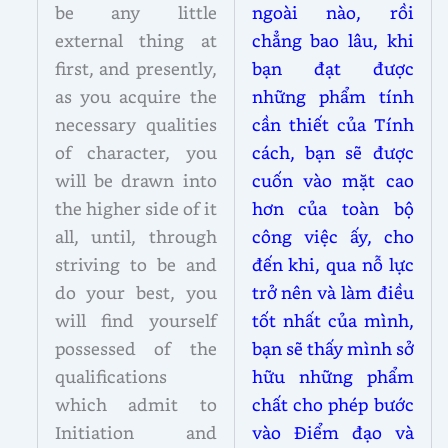
be any little
ngoài nào, rồi
external thing at
chẳng bao lâu, khi
first, and presently,
bạn đạt được
as you acquire the
những phẩm tính
necessary qualities
cần thiết của Tính
of character, you
cách, bạn sẽ được
will be drawn into
cuốn vào mặt cao
the higher side of it
hơn của toàn bộ
all, until, through
công việc ấy, cho
striving to be and
đến khi, qua nỗ lực
do your best, you
trở nên và làm điều
will find yourself
tốt nhất của mình,
possessed of the
bạn sẽ thấy mình sở
qualifications
hữu những phẩm
which admit to
chất cho phép bước
Initiation and
vào Điểm đạo và