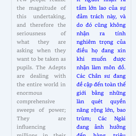
the magnitude of
tầm lớn lao của sự
this undertaking,
đảm trách này, và
and therefore the
do đó cũng không
seriousness of
nhận ra tính
what they are
nghiêm trọng của
asking when they
điều họ đang xin
want to be taken as
khi muốn được
pupils. The Adepts
nhận làm môn đồ.
are dealing with
Các Chân sư đang
the entire world in
đề cập đến toàn thế
enormous
giới bằng những
comprehensive
làn quét quyền
sweeps of power;
năng rộng lớn, bao
They are
trùm; Các Ngài
influencing
đang ảnh hưởng
millions in their
đến hàng triệu