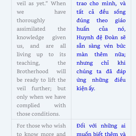
veil as yet.” When
trao cho mình, và
we have
tất cả đều sống
thoroughly
đúng theo giáo
assimilated the
huấn của nó,
knowledge given
Huynh đệ Đoàn sẽ
us, and are all
sẵn sàng vén bức
living up to its
màn thêm nữa;
teaching, the
nhưng chỉ khi
Brotherhood will
chúng ta đã đáp
be ready to lift the
ứng những điều
veil further; but
kiện ấy.
only when we have
complied with
those conditions.
For those who wish
Đối với những ai
to know more and
muốn biết thêm và