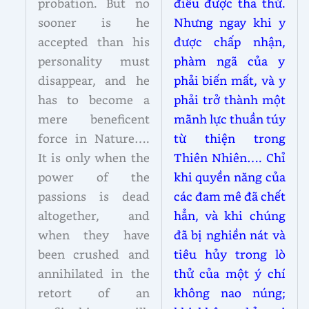
probation. But no
điều được tha thứ.
sooner is he
Nhưng ngay khi y
accepted than his
được chấp nhận,
personality must
phàm ngã của y
disappear, and he
phải biến mất, và y
has to become a
phải trở thành một
mere beneficent
mãnh lực thuần túy
force in Nature….
từ thiện trong
It is only when the
Thiên Nhiên…. Chỉ
power of the
khi quyền năng của
passions is dead
các đam mê đã chết
altogether, and
hẳn, và khi chúng
when they have
đã bị nghiền nát và
been crushed and
tiêu hủy trong lò
annihilated in the
thử của một ý chí
retort of an
không nao núng;