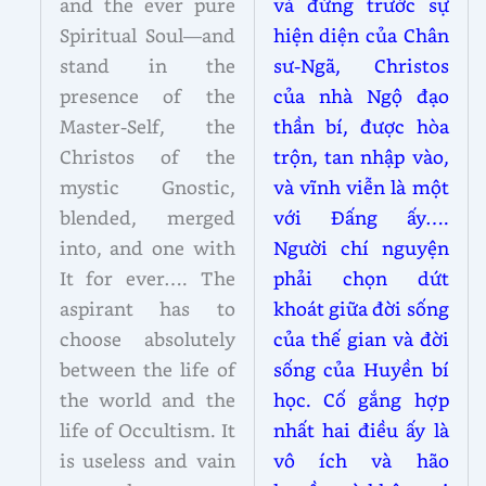
and the ever pure
và đứng trước sự
Spiritual Soul—and
hiện diện của Chân
stand in the
sư-Ngã, Christos
presence of the
của nhà Ngộ đạo
Master-Self, the
thần bí, được hòa
Christos of the
trộn, tan nhập vào,
mystic Gnostic,
và vĩnh viễn là một
blended, merged
với Đấng ấy….
into, and one with
Người chí nguyện
It for ever…. The
phải chọn dứt
aspirant has to
khoát giữa đời sống
choose absolutely
của thế gian và đời
between the life of
sống của Huyền bí
the world and the
học. Cố gắng hợp
life of Occultism. It
nhất hai điều ấy là
is useless and vain
vô ích và hão