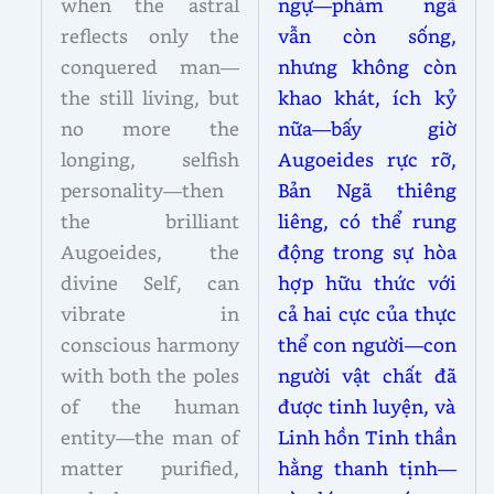
when the astral
ngự—phàm ngã
reflects only the
vẫn còn sống,
conquered man—
nhưng không còn
the still living, but
khao khát, ích kỷ
no more the
nữa—bấy giờ
longing, selfish
Augoeides rực rỡ,
personality—then
Bản Ngã thiêng
the brilliant
liêng, có thể rung
Augoeides, the
động trong sự hòa
divine Self, can
hợp hữu thức với
vibrate in
cả hai cực của thực
conscious harmony
thể con người—con
with both the poles
người vật chất đã
of the human
được tinh luyện, và
entity—the man of
Linh hồn Tinh thần
matter purified,
hằng thanh tịnh—