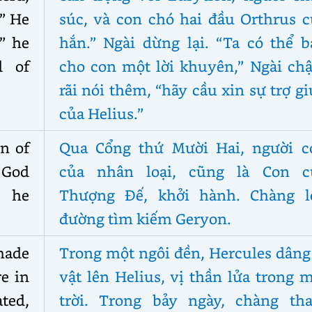
” He
súc, và con chó hai đầu Orthrus c
” he
hắn.” Ngài dừng lại. “Ta có thể b
d of
cho con một lời khuyên,” Ngài ch
rãi nói thêm, “hãy cầu xin sự trợ g
của Helius.”
n of
Qua Cổng thứ Mười Hai, người c
 God
của nhân loại, cũng là Con c
n he
Thượng Đế, khởi hành. Chàng l
đường tìm kiếm Geryon.
made
Trong một ngôi đền, Hercules dâng
re in
vật lên Helius, vị thần lửa trong 
ated,
trời. Trong bảy ngày, chàng th