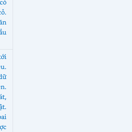
cỏ
cỏ.
ăn
ầu
tới
u.
dữ
én.
t,
t.
oai
ợc