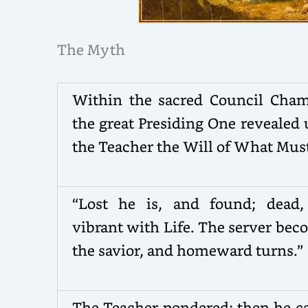
The Myth
Within the sacred Council Cham
the great Presiding One revealed
the Teacher the Will of What Must
“Lost he is, and found; dead,
vibrant with Life. The server be
the savior, and homeward turns.”
The Teacher pondered; then he ca