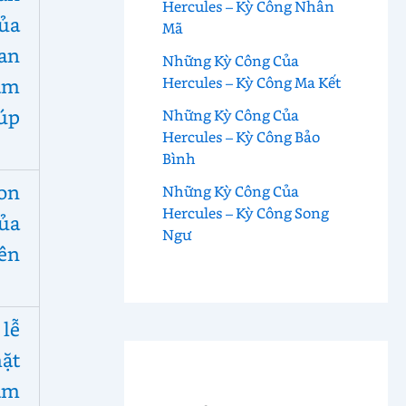
Hercules – Kỳ Công Nhân
ủa
Mã
an
Những Kỳ Công Của
Hercules – Kỳ Công Ma Kết
ậm
iúp
Những Kỳ Công Của
Hercules – Kỳ Công Bảo
Bình
on
Những Kỳ Công Của
Hercules – Kỳ Công Song
ủa
Ngư
ên
 lễ
mặt
am