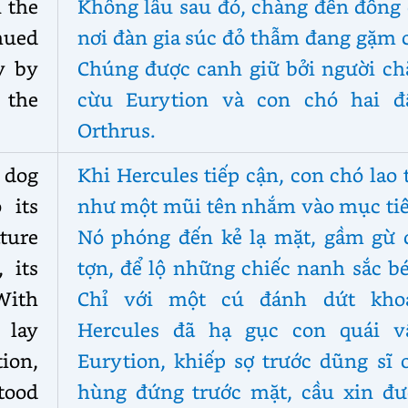
 the
Không lâu sau đó, chàng đến đồng 
hued
nơi đàn gia súc đỏ thẫm đang gặm 
y by
Chúng được canh giữ bởi người ch
 the
cừu Eurytion và con chó hai đ
Orthrus.
 dog
Khi Hercules tiếp cận, con chó lao 
 its
như một mũi tên nhắm vào mục tiê
ature
Nó phóng đến kẻ lạ mặt, gầm gừ 
, its
tợn, để lộ những chiếc nanh sắc b
With
Chỉ với một cú đánh dứt khoá
 lay
Hercules đã hạ gục con quái vậ
ion,
Eurytion, khiếp sợ trước dũng sĩ 
stood
hùng đứng trước mặt, cầu xin đư