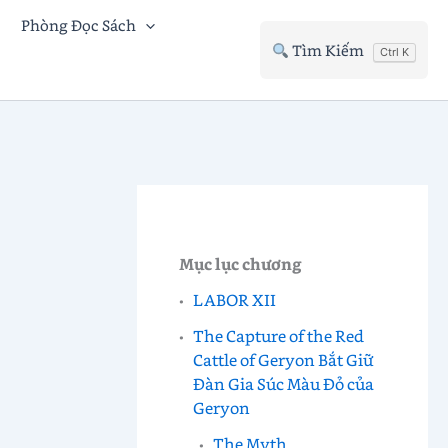
Phòng Đọc Sách
Tìm Kiếm
Ctrl K
Mục lục chương
LABOR XII
The Capture of the Red
Cattle of Geryon Bắt Giữ
Đàn Gia Súc Màu Đỏ của
Geryon
The Myth