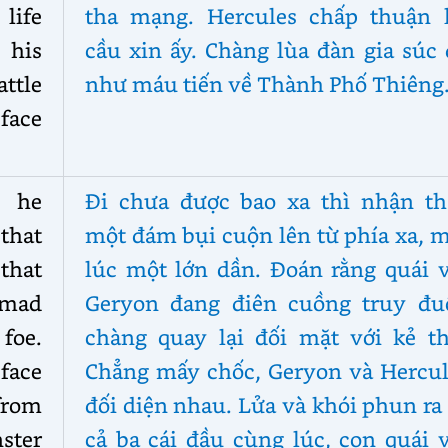
 life
tha mạng. Hercules chấp thuận l
 his
cầu xin ấy. Chàng lùa đàn gia súc
attle
như máu tiến về Thành Phố Thiêng
face
 he
Đi chưa được bao xa thì nhận th
 that
một đám bụi cuộn lên từ phía xa, 
that
lúc một lớn dần. Đoán rằng quái v
 mad
Geryon đang điên cuồng truy đuổ
foe.
chàng quay lại đối mặt với kẻ th
face
Chẳng mấy chốc, Geryon và Hercul
 from
đối diện nhau. Lửa và khói phun ra
ster
cả ba cái đầu cùng lúc, con quái 