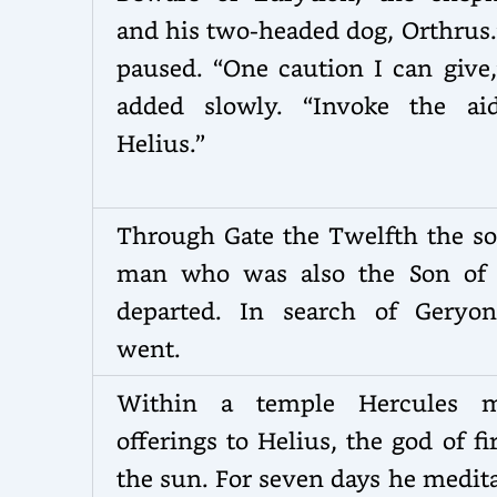
and his two-headed dog, Orthrus.
paused. “One caution I can give,
added slowly. “Invoke the ai
Helius.”
Through Gate the Twelfth the so
man who was also the Son of
departed. In search of Geryo
went.
Within a temple Hercules 
offerings to Helius, the god of fi
the sun. For seven days he medit