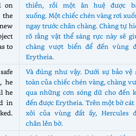
d on
thiền, rồi một ân huệ được b
 the
xuống. Một chiếc chén vàng rơi xu
knew
ngay trước chân chàng. Chàng tự h
bject
rõ rằng vật thể sáng rực này sẽ g
as to
chàng vượt biển để đến vùng đ
Erytheia.
safe
Và đúng như vậy. Dưới sự bảo vệ 
, he
toàn của chiếc chén vàng, chàng v
il he
qua những cơn sóng dữ cho đến k
d in
đến được Erytheia. Trên một bờ cát
ked.
xôi của vùng đất ấy, Hercules đ
chân lên bờ.