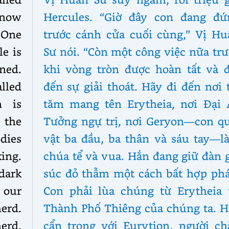
e now
Hercules. “Giờ đây con đang đứ
“One
trước cánh cửa cuối cùng,” Vị Hu
le is
Sư nói. “Còn một công việc nữa tr
ined.
khi vòng tròn được hoàn tất và đ
lled
đến sự giải thoát. Hãy đi đến nơi 
n is
tăm mang tên Erytheia, nơi Đại 
the
Tưởng ngự trị, nơi Geryon—con qu
dies
vật ba đầu, ba thân và sáu tay—l
ing.
chúa tể và vua. Hắn đang giữ đàn 
dark
súc đỏ thẫm một cách bất hợp phá
 our
Con phải lùa chúng từ Erytheia 
herd.
Thành Phố Thiêng của chúng ta. H
erd,
cẩn trọng với Eurytion, người ch