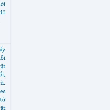
ời
 đỏ
.
ấy
mỗi
ật
i,
ù.
es
 từ
vật