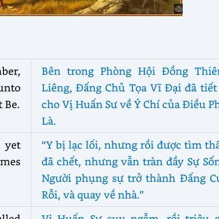
ber,
Bên trong Phòng Hội Đồng Thiê
 unto
Liêng, Đấng Chủ Tọa Vĩ Đại đã tiết
 Be.
cho Vị Huấn Sư về Ý Chí của Điều P
Là.
 yet
“Y bị lạc lối, nhưng rồi được tìm th
comes
đã chết, nhưng vẫn tràn đầy Sự Số
Người phụng sự trở thành Đấng C
Rỗi, và quay về nhà.”
lled
Vị Huấn Sư suy ngẫm, rồi triệu g