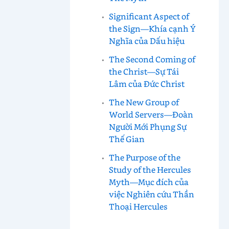
Significant Aspect of
the Sign—Khía cạnh Ý
Nghĩa của Dấu hiệu
The Second Coming of
the Christ—Sự Tái
Lâm của Đức Christ
The New Group of
World Servers—Đoàn
Người Mới Phụng Sự
Thế Gian
The Purpose of the
Study of the Hercules
Myth—Mục đích của
việc Nghiên cứu Thần
Thoại Hercules