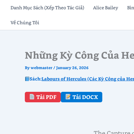
Skip
Danh Mục Sách (Xếp Theo Tác Giả)
Alice Bailey
Bì
to
Về Chúng Tôi
content
Những Kỳ Công Của Her
By
webmaster
/
January 26, 2026
Sách:
Labours of Hercules (Các Kỳ Công của He
Tải PDF
Tải DOCX
The Capture o