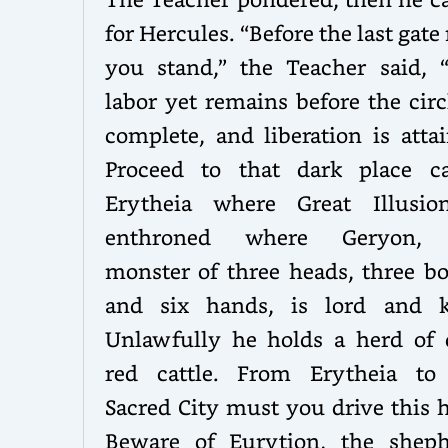
for Hercules. “Before the last gat
you stand,” the Teacher said, 
labor yet remains before the circ
complete, and liberation is atta
Proceed to that dark place ca
Erytheia where Great Illusio
enthroned where Geryon, 
monster of three heads, three bo
and six hands, is lord and k
Unlawfully he holds a herd of 
red cattle. From Erytheia to
Sacred City must you drive this 
Beware of Eurytion, the sheph