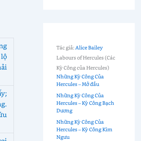
ng
Tác giả:
Alice Bailey
 lộ
Labours of Hercules (Các
hải
Kỳ Công của Hercules)
Những Kỳ Công Của
Hercules – Mở đầu
ấy;
Những Kỳ Công Của
ng.
Hercules – Kỳ Công Bạch
Dương
ứu
Những Kỳ Công Của
Hercules – Kỳ Công Kim
Ngưu
ọi