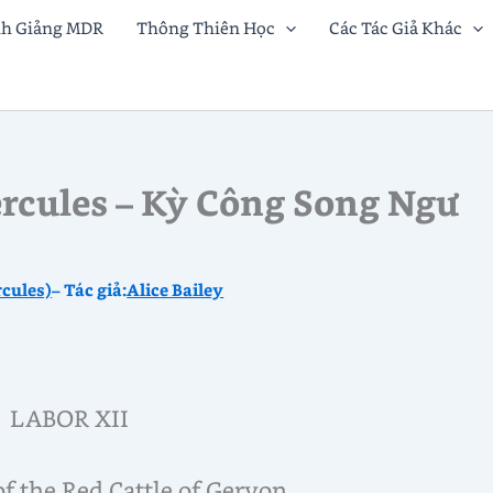
nh Giảng MDR
Thông Thiên Học
Các Tác Giả Khác
cules – Kỳ Công Song Ngư
rcules)
– Tác giả:
Alice Bailey
LABOR XII
f the Red Cattle of Geryon