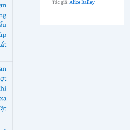
Tác giả:
Alice Bailey
an
ống
iểu
iúp
ất
an
ượt
hi
 xa
ặt