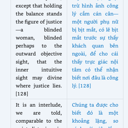
except that holding
trừ hình ảnh công
the balance stands
lý cầm cán cân—
the figure of justice
một người phụ nữ
—a blinded
bị bịt mắt, có lẽ bịt
woman, blinded
mắt trước sự thấy
perhaps to the
khách quan bên
outward objective
ngoài, để cho cái
sight, that the
thấy trực giác nội
inner intuitive
tâm có thể nhận
sight may divine
biết nơi đâu là công
where justice lies.
lý. [128]
[128]
It is an interlude,
Chúng ta được cho
we are told,
biết đó là một
comparable to the
khoảng lặng, so