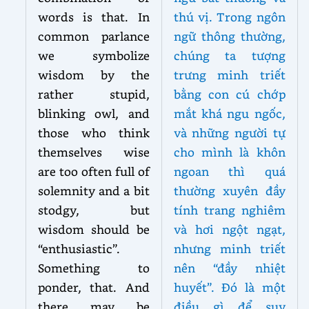
words is that. In
thú vị. Trong ngôn
common parlance
ngữ thông thường,
we symbolize
chúng ta tượng
wisdom by the
trưng minh triết
rather stupid,
bằng con cú chớp
blinking owl, and
mắt khá ngu ngốc,
those who think
và những người tự
themselves wise
cho mình là khôn
are too often full of
ngoan thì quá
solemnity and a bit
thường xuyên đầy
stodgy, but
tính trang nghiêm
wisdom should be
và hơi ngột ngạt,
“enthusiastic”.
nhưng minh triết
Something to
nên “đầy nhiệt
ponder, that. And
huyết”. Đó là một
there may be
điều gì để suy