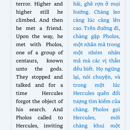
terror. Higher and
hãi, ghê rợn ở mọi
higher still he
hướng. Chàng leo
climbed. And then
càng lúc càng lên
he met a friend.
cao. Trên đường đi,
Upon the way, he
chàng gặp Pholos,
met with Pholos,
một nhân mã trong
one of a group of
một nhóm nhân
centaurs, known
mã mà các vị thần
unto the gods.
đều biết. Họ ngừng
They stopped and
lại, nói chuyện, và
talked and for a
trong một lúc
time Hercules
Hercules quên đối
forgot the object of
tượng tìm kiếm của
his search. And
chàng. Pholos gọi
Pholos called to
Hercules, mời
Hercules, inviting
chàng khui một