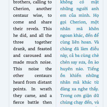
brothers, calling to
không có mặt
Cherion, another
những người anh
centaur wise, to
em của mình. Họ
come and share
gọi Cherion, một
their revels. This
nhân mã khôn
he did, and all the
ngoan khác, đến để
three together
cùng liên hoan. Và
drank, and feasted
chàng đã làm điều
and caroused and
này, cả ba cùng chè
made much noise.
chén say sưa, ồn ào
This noise the
huyên náo. Tiếng
other centaurs
ồn khiến những
heard from distant
nhân mã khác từ
points. In wrath
đàng xa nghe thấy.
they came, and a
Trong cơn giận dữ
fierce battle then
chúng chạy đến, và