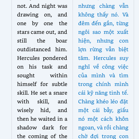
not. And night was
nhưng chàng vẫn
drawing on, and
không thấy nó. Và
one by one the
đêm đến gần, từng
stars came out, and
ngôi sao một xuất
still the boar
hiện, nhưng con
outdistanced him.
lợn rừng vẫn biệt
Hercules pondered
tăm. Hercules suy
on his task and
nghĩ về công việc
sought within
của mình và tìm
himself for subtle
trong chính mình
skill. He set a snare
cái kỹ năng tinh tế.
with skill, and
Chàng khéo léo đặt
wisely hid, and
một cái bẫy, giấu
then he waited in a
nó một cách khôn
shadow dark for
ngoan, và rồi chàng
the coming of the
chờ đợi trong con