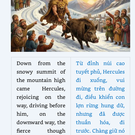
Down from the
Từ đỉnh núi cao
snowy summit of
tuyết phủ, Hercules
the mountain high
đi xuống, vui
came Hercules,
mừng trên đường
rejoicing on the
đi, điều khiển con
way, driving before
lợn rừng hung dữ,
him, on the
nhưng đã được
downward way, the
thuần hóa, đi
fierce though
trước. Chàng giữ nó