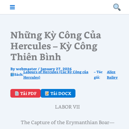
Skip
to
content
Những Kỳ Công Của
Hercules – Kỳ Công
Thiên Bình
By
webmaster
/
January 27, 2026
Labours of Hercules (Các Kỳ Công của
– Tác
Alice
Sách:
Hercules)
giả:
Bailey
Tải PDF
Tải DOCX
LABOR VII
The Capture of the Erymanthian Boar—