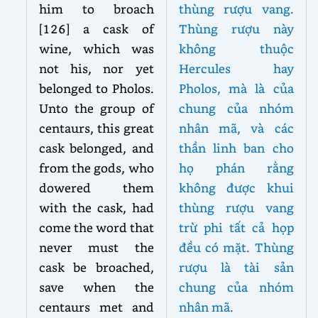
him to broach
thùng rượu vang.
[126] a cask of
Thùng rượu này
wine, which was
không thuộc
not his, nor yet
Hercules hay
belonged to Pholos.
Pholos, mà là của
Unto the group of
chung của nhóm
centaurs, this great
nhân mã, và các
cask belonged, and
thần linh ban cho
from the gods, who
họ phán rằng
dowered them
không được khui
with the cask, had
thùng rượu vang
come the word that
trừ phi tất cả họp
never must the
đều có mặt. Thùng
cask be broached,
rượu là tài sản
save when the
chung của nhóm
centaurs met and
nhân mã.