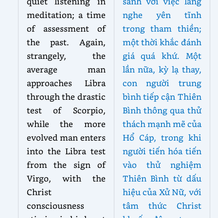
quiet listening in
sánh với việc lắng
meditation; a time
nghe yên tĩnh
of assessment of
trong tham thiền;
the past. Again,
một thời khắc đánh
strangely, the
giá quá khứ. Một
average man
lần nữa, kỳ lạ thay,
approaches Libra
con người trung
through the drastic
bình tiếp cận Thiên
test of Scorpio,
Bình thông qua thử
while the more
thách mạnh mẽ của
evolved man enters
Hổ Cáp, trong khi
into the Libra test
người tiến hóa tiến
from the sign of
vào thử nghiệm
Virgo, with the
Thiên Bình từ dấu
Christ
hiệu của Xử Nữ, với
consciousness
tâm thức Christ