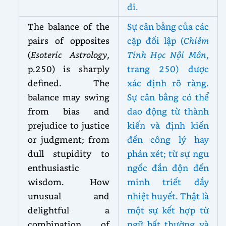
đi.
The balance of the
Sự cân bằng của các
pairs of opposites
cặp đối lập (
Chiêm
(
Esoteric Astrology
,
Tinh Học Nội Môn
,
p.250) is sharply
trang 250) được
defined. The
xác định rõ ràng.
balance may swing
Sự cân bằng có thể
from bias and
dao động từ thành
prejudice to justice
kiến và định kiến
or judgment; from
đến công lý hay
dull stupidity to
phán xét; từ sự ngu
enthusiastic
ngốc đần độn đến
wisdom. How
minh triết đầy
unusual and
nhiệt huyết. Thật là
delightful a
một sự kết hợp từ
combination of
ngữ bất thường và