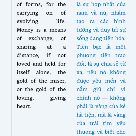
of forms, for the
là sự hợp nhất của
carrying on of
nam và nữ, nhằm
evolving life.
tạo ra các hình
Money is a means
tướng và duy trì sự
of exchange, of
sống đang tiến hóa.
sharing at a
Tiền bạc là một
distance, if not
phương tiện trao
loved and held for
đổi, là sự chia sẻ từ
itself alone, the
xa, nếu nó không
gold of the miser,
được yêu mến và
or the gold of the
nắm giữ chỉ vì
loving, giving
chính nó — không
heart.
phải là vàng của kẻ
hà tiện, mà là vàng
của trái tim yêu
thương và biết cho