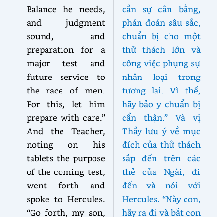
Balance he needs,
cần sự cân bằng,
and judgment
phán đoán sâu sắc,
sound, and
chuẩn bị cho một
preparation for a
thử thách lớn và
major test and
công việc phụng sự
future service to
nhân loại trong
the race of men.
tương lai. Vì thế,
For this, let him
hãy bảo y chuẩn bị
prepare with care.”
cẩn thận.” Và vị
And the Teacher,
Thầy lưu ý về mục
noting on his
đích của thử thách
tablets the purpose
sắp đến trên các
of the coming test,
thẻ của Ngài, đi
went forth and
đến và nói với
spoke to Hercules.
Hercules. “Này con,
“Go forth, my son,
hãy ra đi và bắt con