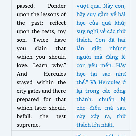
passed. Ponder
vượt qua. Này con,
upon the lessons of
hãy suy gẫm về bài
the past; reflect
học của quá khứ;
upon the tests, my
suy nghĩ về các thử
son. Twice have
thách. Con đã hai
you slain that
lần giết những
which you should
người mà đáng lẽ
love. Learn why.”
con yêu mến. Hãy
And Hercules
học tại sao như
stayed within the
thế.” Và Hercules ở
city gates and there
lại trong các cổng
prepared for that
thành, chuẩn bị
which later should
cho điều mà sau
befall, the test
này xảy ra, thử
supreme.
thách lớn nhất.