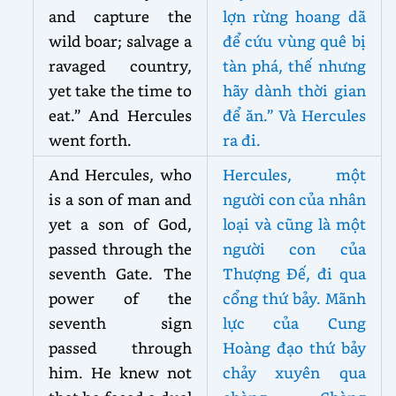
and capture the
lợn rừng hoang dã
wild boar; salvage a
để cứu vùng quê bị
ravaged country,
tàn phá, thế nhưng
yet take the time to
hãy dành thời gian
eat.” And Hercules
để ăn.” Và Hercules
went forth.
ra đi.
And Hercules, who
Hercules, một
is a son of man and
người con của nhân
yet a son of God,
loại và cũng là một
passed through the
người con của
seventh Gate. The
Thượng Đế, đi qua
power of the
cổng thứ bảy. Mãnh
seventh sign
lực của Cung
passed through
Hoàng đạo thứ bảy
him. He knew not
chảy xuyên qua