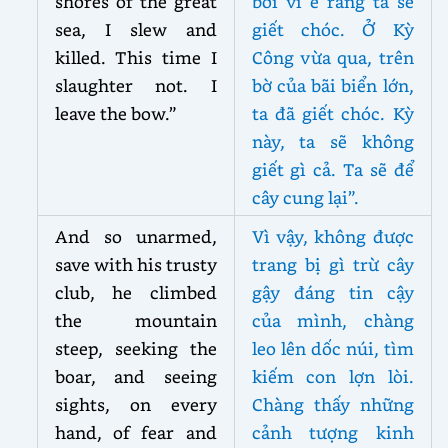
shores of the great
bởi vì e rằng ta sẽ
sea, I slew and
giết chóc. Ở Kỳ
killed. This time I
Công vừa qua, trên
slaughter not. I
bờ của bãi biển lớn,
leave the bow.”
ta đã giết chóc. Kỳ
này, ta sẽ không
giết gì cả. Ta sẽ để
cây cung lại”.
And so unarmed,
Vì vậy, không được
save with his trusty
trang bị gì trừ cây
club, he climbed
gậy đáng tin cậy
the mountain
của mình, chàng
steep, seeking the
leo lên dốc núi, tìm
boar, and seeing
kiếm con lợn lòi.
sights, on every
Chàng thấy những
hand, of fear and
cảnh tượng kinh