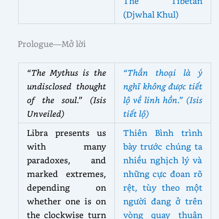
The Tibetan
(Djwhal Khul)
Prologue—Mở lời
“The Mythus is the
“Thần thoại là ý
undisclosed thought
nghĩ không được tiết
of the soul.” (Isis
lộ về linh hồn.” (Isis
Unveiled)
tiết lộ)
Libra presents us
Thiên Bình trình
with many
bày trước chúng ta
paradoxes, and
nhiều nghịch lý và
marked extremes,
những cực đoan rõ
depending on
rệt, tùy theo một
whether one is on
người đang ở trên
the clockwise turn
vòng quay thuận