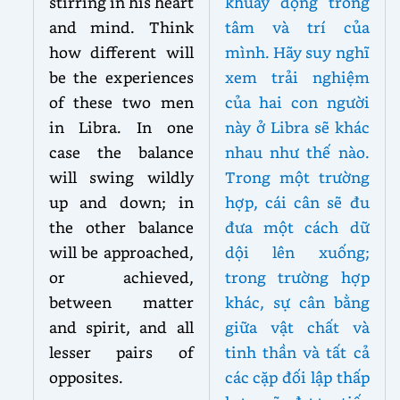
stirring in his heart
khuấy động trong
and mind. Think
tâm và trí của
how different will
mình. Hãy suy nghĩ
be the experiences
xem trải nghiệm
of these two men
của hai con người
in Libra. In one
này ở Libra sẽ khác
case the balance
nhau như thế nào.
will swing wildly
Trong một trường
up and down; in
hợp, cái cân sẽ đu
the other balance
đưa một cách dữ
will be approached,
dội lên xuống;
or achieved,
trong trường hợp
between matter
khác, sự cân bằng
and spirit, and all
giữa vật chất và
lesser pairs of
tinh thần và tất cả
opposites.
các cặp đối lập thấp