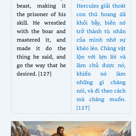
beast, making it
Hercules giải thoát
the prisoner of his
con thú hoang dã
skill. He wrestled
khỏi bẫy, biến nó
with the boar and
trở thành tù nhân
mastered it, and
của mình nhờ sự
made it do the
khéo léo. Chàng vật
thing he said, and
lộn với lợn lòi và
go the way that he
làm chủ được nó,
desired. [127]
khiến nó làm
những gì chàng
nói, và đi theo cách
mà chàng muốn.
[127]