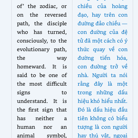
of’ the zodiac, or
chiều của hoàng
on the reversed
đạo, hay trên con
path, the disciple
đường đảo chiều —
who has turned,
con đường của đệ
consciously, to the
tử đã một cách có ý
evolutionary path,
thức quay về con
the way
đường tiến hóa,
homeward. It is
con đường trở về
said to be one of
nhà. Người ta nói
the most difficult
rằng đây là một
signs to
trong những dấu
understand. It is
hiệu khó hiểu nhất.
the first sign that
Đó là dấu hiệu đầu
has neither a
tiên không có biểu
human nor an
tượng là con người
animal symbol,
hay thú vật, ngoại