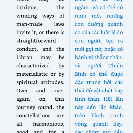
intrigue, the
ngẫm. Và có thể có
winding ways of
mưu mô, những
man-made laws
con đường quanh
invite it; or there is
co của các luật lệ do
straightforward
con người tạo ra
conduct, and the
mời gọi nó; hoặc có
Libran may be
hành vi thẳng thắn,
characterized by
và người Thiên
materialistic or by
Bình có thể được
spiritual attitudes.
đặc trưng bởi các
Over and over
thái độ vật chất hay
again on this
tinh thần. Hết lần
journey round, the
này đến lần khác,
constellations are
trên hành trình
all harmonious,
vòng quanh này,
good and for a
các chòm sao đều