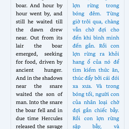
boar. And hour by
lợn rừng trong
hour went by, and
bóng đêm. Từng
still he waited till
giờ trôi qua, chàng
the dawn drew
vẫn chờ đợi cho
near. Out from its
đến khi bình minh
lair the boar
đến gần. Rồi con
emerged, seeking
lợn rừng ra khỏi
for food, driven by
hang ổ của nó để
ancient hunger.
tìm kiếm thức ăn,
And in the shadows
thúc đẩy bởi cái đói
near the snare
xa xưa. Và trong
waited the son of
bóng tối, người con
man. Into the snare
của nhân loại chờ
the boar fell and in
đợi gần chiếc bẫy.
due time Hercules
Rồi con lợn rừng
released the savage
sập bẫy, và