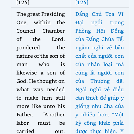
[125]
[125]
The great Presiding
Đấng Chủ Tọa Vĩ
One, within the
Đại ngồi trong
Council Chamber
Phòng Hội Đồng
of the Lord,
của Đấng Chúa Tể,
pondered the
ngẫm nghĩ về bản
nature of the son of
chất của người con
man who is
của nhân loại mà
likewise a son of
cũng là người con
God. He thought on
của Thượng đế.
what was needed
Ngài nghĩ về điều
to make him still
cần thiết để giúp y
more like unto his
giống như Cha của
Father. “Another
y nhiều hơn. “Một
labor must be
kỳ công khác phải
carried out.
được thực hiện. Y