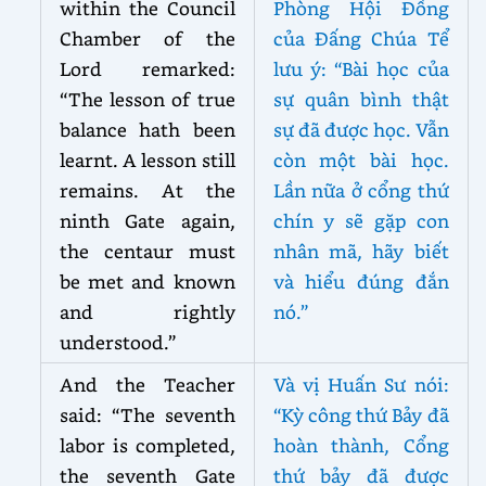
within the Council
Phòng Hội Đồng
Chamber of the
của Đấng Chúa Tể
Lord remarked:
lưu ý: “Bài học của
“The lesson of true
sự quân bình thật
balance hath been
sự đã được học. Vẫn
learnt. A lesson still
còn một bài học.
remains. At the
Lần nữa ở cổng thứ
ninth Gate again,
chín y sẽ gặp con
the centaur must
nhân mã, hãy biết
be met and known
và hiểu đúng đắn
and rightly
nó.”
understood.”
And the Teacher
Và vị Huấn Sư nói:
said: “The seventh
“Kỳ công thứ Bảy đã
labor is completed,
hoàn thành, Cổng
the seventh Gate
thứ bảy đã được