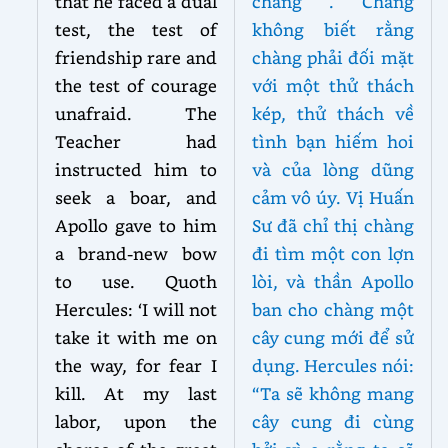
that he faced a dual
chàng . Chàng
test, the test of
không biết rằng
friendship rare and
chàng phải đối mặt
the test of courage
với một thử thách
unafraid. The
kép, thử thách về
Teacher had
tình bạn hiếm hoi
instructed him to
và của lòng dũng
seek a boar, and
cảm vô úy. Vị Huấn
Apollo gave to him
Sư đã chỉ thị chàng
a brand-new bow
đi tìm một con lợn
to use. Quoth
lòi, và thần Apollo
Hercules: ‘I will not
ban cho chàng một
take it with me on
cây cung mới để sử
the way, for fear I
dụng. Hercules nói:
kill. At my last
“Ta sẽ không mang
labor, upon the
cây cung đi cùng