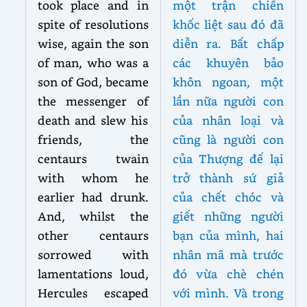
took place and in
một trận chiến
spite of resolutions
khốc liệt sau đó đã
wise, again the son
diễn ra. Bất chấp
of man, who was a
các khuyên bảo
son of God, became
khôn ngoan, một
the messenger of
lần nữa người con
death and slew his
của nhân loại và
friends, the
cũng là người con
centaurs twain
của Thượng đế lại
with whom he
trở thành sứ giả
earlier had drunk.
của chết chóc và
And, whilst the
giết những người
other centaurs
bạn của mình, hai
sorrowed with
nhân mã mà trước
lamentations loud,
đó vừa chè chén
Hercules escaped
với mình. Và trong