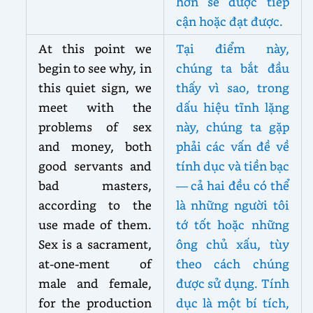
hơn sẽ được tiếp
cận hoặc đạt được.
At this point we
Tại điểm này,
begin to see why, in
chúng ta bắt đầu
this quiet sign, we
thấy vì sao, trong
meet with the
dấu hiệu tĩnh lặng
problems of sex
này, chúng ta gặp
and money, both
phải các vấn đề về
good servants and
tính dục và tiền bạc
bad masters,
— cả hai đều có thể
according to the
là những người tôi
use made of them.
tớ tốt hoặc những
Sex is a sacrament,
ông chủ xấu, tùy
at-one-ment of
theo cách chúng
male and female,
được sử dụng. Tính
for the production
dục là một bí tích,