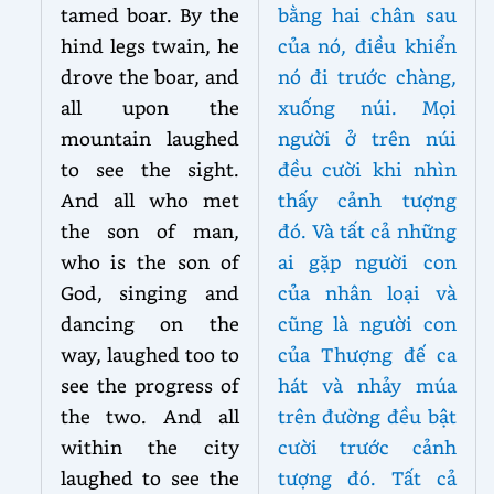
tamed boar. By the
bằng hai chân sau
hind legs twain, he
của nó, điều khiển
drove the boar, and
nó đi trước chàng,
all upon the
xuống núi. Mọi
mountain laughed
người ở trên núi
to see the sight.
đều cười khi nhìn
And all who met
thấy cảnh tượng
the son of man,
đó. Và tất cả những
who is the son of
ai gặp người con
God, singing and
của nhân loại và
dancing on the
cũng là người con
way, laughed too to
của Thượng đế ca
see the progress of
hát và nhảy múa
the two. And all
trên đường đều bật
within the city
cười trước cảnh
laughed to see the
tượng đó. Tất cả