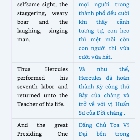
selfsame sight, the
mọi người trong
staggering, weary
thành phố đều cười
boar and the
khi thấy cảnh
laughing, singing
tương tự, con heo
man.
thì mệt mõi còn
con người thì vừa
cười vừa hát.
Thus Hercules
Và như thế,
performed his
Hercules đã hoàn
seventh labor and
thành Kỳ công thứ
returned unto the
Bảy của chàng và
Teacher of his life.
trở về với vị Huấn
Sư của Đời chàng .
And the great
Đấng Chủ Tọa Vĩ
Presiding One
Đại bên trong