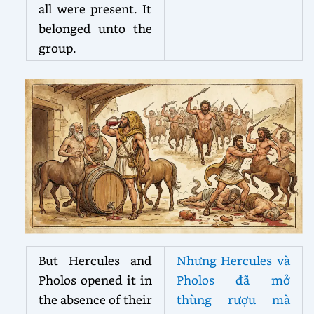
all were present. It
belonged unto the
group.
But Hercules and
Nhưng Hercules và
Pholos opened it in
Pholos đã mở
the absence of their
thùng rượu mà