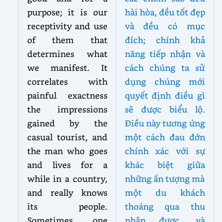
purpose; it is our
hài hòa, đều tốt đẹp
receptivity and use
và đều có mục
of them that
đích; chính khả
determines what
năng tiếp nhận và
we manifest. It
cách chúng ta sử
correlates with
dụng chúng mới
painful exactness
quyết định điều gì
the impressions
sẽ được biểu lộ.
gained by the
Điều này tương ứng
casual tourist, and
một cách đau đớn
the man who goes
chính xác với sự
and lives for a
khác biệt giữa
while in a country,
những ấn tượng mà
and really knows
một du khách
its people.
thoáng qua thu
Sometimes one
nhận được, và