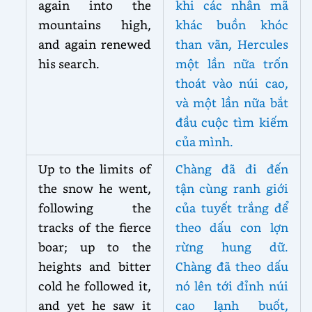
again into the
khi các nhân mã
mountains high,
khác buồn khóc
and again renewed
than vãn, Hercules
his search.
một lần nữa trốn
thoát vào núi cao,
và một lần nữa bắt
đầu cuộc tìm kiếm
của mình.
Up to the limits of
Chàng đã đi đến
the snow he went,
tận cùng ranh giới
following the
của tuyết trắng để
tracks of the fierce
theo dấu con lợn
boar; up to the
rừng hung dữ.
heights and bitter
Chàng đã theo dấu
cold he followed it,
nó lên tới đỉnh núi
and yet he saw it
cao lạnh buốt,