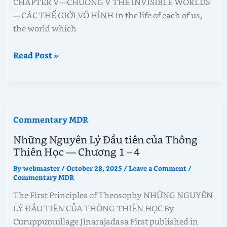
CHAPTER V—CHƯƠNG V THE INVISIBLE WORLDS
9
—CÁC THẾ GIỚI VÔ HÌNH In the life of each of us,
–
the world which
12
Những
Read Post »
Nguyên
Lý
Đầu
tiên
Commentary MDR
của
Thông
Những Nguyên Lý Đầu tiên của Thông
Thiên
Thiên Học — Chương 1 – 4
Học
By
webmaster
/
October 28, 2025
/
Leave a Comment
/
—
Commentary MDR
Chương
The First Principles of Theosophy NHỮNG NGUYÊN
5
LÝ ĐẦU TIÊN CỦA THÔNG THIÊN HỌC By
–
Curuppumullage Jinarajadasa First published in
8