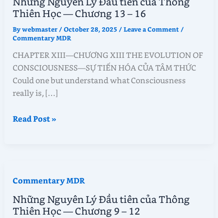
Những Nguyên Lý Đầu tiên của Thông
Thiên Học — Chương 13 – 16
By
webmaster
/
October 28, 2025
/
Leave a Comment
/
Commentary MDR
CHAPTER XIII—CHƯƠNG XIII THE EVOLUTION OF
CONSCIOUSNESS—SỰ TIẾN HÓA CỦA TÂM THỨC
Could one but understand what Consciousness
really is, […]
Những
Read Post »
Nguyên
Lý
Đầu
tiên
Commentary MDR
của
Thông
Những Nguyên Lý Đầu tiên của Thông
Thiên
Thiên Học — Chương 9 – 12