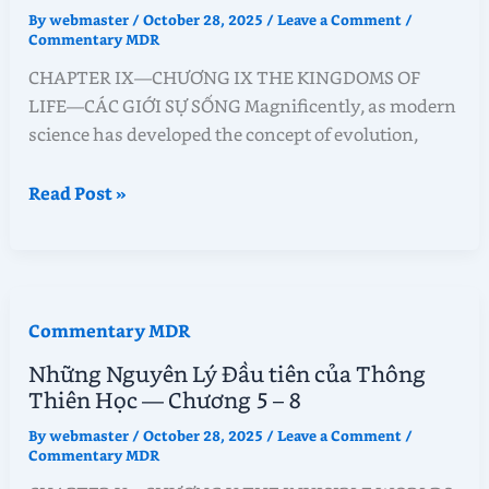
Học
By
webmaster
/
October 28, 2025
/
Leave a Comment
/
—
Commentary MDR
Chương
CHAPTER IX—CHƯƠNG IX THE KINGDOMS OF
13
LIFE—CÁC GIỚI SỰ SỐNG Magnificently, as modern
–
science has developed the concept of evolution,
16
Những
Read Post »
Nguyên
Lý
Đầu
tiên
Commentary MDR
của
Thông
Những Nguyên Lý Đầu tiên của Thông
Thiên
Thiên Học — Chương 5 – 8
Học
By
webmaster
/
October 28, 2025
/
Leave a Comment
/
—
Commentary MDR
Chương