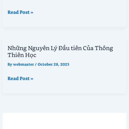
Những
Read Post »
Nguyên
Lý
Đầu
tiên
Những Nguyên Lý Đầu tiên Của Thông
của
Thiên Học
Thông
Thiên
By
webmaster
/
October 28, 2025
Học
Những
Read Post »
—
Nguyên
Chương
Lý
1
Đầu
–
tiên
4
Của
Thông