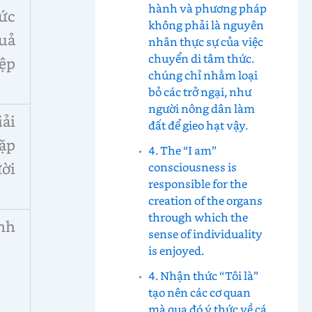
hành và phương pháp
hức
không phải là nguyên
quả
nhân thực sự của việc
chuyển di tâm thức.
iệp
chúng chỉ nhằm loại
bỏ các trở ngại, như
người nông dân làm
ải
đất để gieo hạt vậy.
ặp
4. The “I am”
ời
consciousness is
responsible for the
creation of the organs
through which the
inh
sense of individuality
is enjoyed.
4. Nhận thức “Tôi là”
tạo nên các cơ quan
mà qua đó ý thức về cá