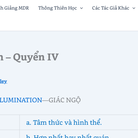
nh Giảng MDR
Thông Thiên Học
Các Tác Giả Khác
 – Quyển IV
iley
ILLUMINATION
—GIÁC NGỘ
a. Tâm thức và hình thể.
b. Hợp nhất hay nhất quán.