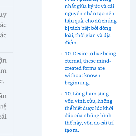
nhất giữa ký ức và cái
nguyên nhân tạo nên
uy
hậu quả, cho dù chúng
ác
bị tách biệt bởi dòng
các
loài, thời gian và địa
điểm.
10. Desire to live being
ận
eternal, these mind-
created forms are
hẩm
without known
c.
beginning.
10. Lòng ham sống
hận
vốn vĩnh cửu, không
tuệ
thể biết được lúc khởi
đầu của những hình
cái
thể này, vốn do cái trí
tạo ra.