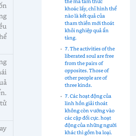
thể mà tâm thức
ốn
khoác lấy, chỉ hình thể
ng
nào là kết quả của
tham thiền mới thoát
ều
khỏi nghiệp quả ẩn
thể
tàng.
7. The activities of the
liberated soul are free
ong
from the pairs of
opposites. Those of
hái
other people are of
quả
three kinds.
n.
7. Các hoạt động của
tử
linh hồn giải thoát
không còn vướng vào
các cặp đối cực. hoạt
động của những người
ay
khác thì gồm ba loại.