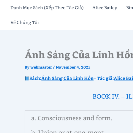
Skip
Danh Mục Sách (Xếp Theo Tác Giả)
Alice Bailey
Bì
to
Về Chúng Tôi
content
Ánh Sáng Của Linh Hồn
By
webmaster
/
November 4, 2025
Sách:
Ánh Sáng Của Linh Hồn
– Tác giả:
Alice Ba
BOOK IV. – 
a. Consciousness and form.
b. Union or at-one-ment.