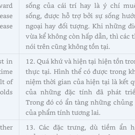
ward
sống của cái trí hay là ý chí mu
cease
sống, được hỗ trợ bởi sự sống hướ
ease
ngoại hay đối tượng. Khi những đi
vừa kể không còn hấp dẫn, thì các 
nói trên cũng không tồn tại.
t in
12. Quá khứ và hiện tại hiện tồn tr
 time
thực tại. Hình thể có được trong k
lt of
niệm thời gian của hiện tại là kết 
olds
của những đặc tính đã phát triể
Trong đó có ẩn tàng những chủng 
của phẩm tính tương lai.
ther
13. Các đặc trưng, dù tiềm ẩn h