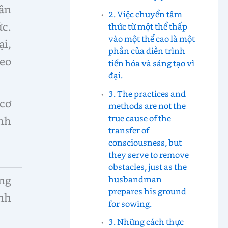
ân
2. Việc chuyển tâm
ức.
thức từ một thể thấp
vào một thể cao là một
ại,
phần của diễn trình
eo
tiến hóa và sáng tạo vĩ
đại.
3. The practices and
 cơ
methods are not the
true cause of the
nh
transfer of
consciousness, but
they serve to remove
obstacles, just as the
ng
husbandman
prepares his ground
nh
for sowing.
3. Những cách thực