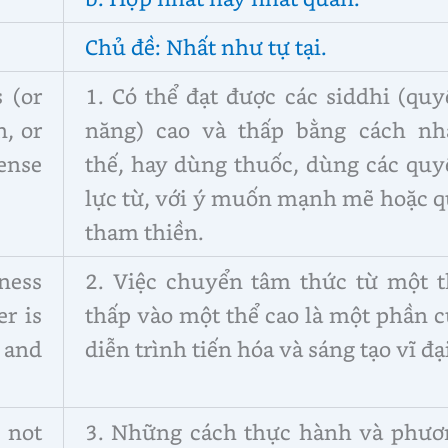
Chủ đề: Nhất như tự tại.
 (or
1. Có thể đạt được các siddhi (qu
n, or
năng) cao và thấp bằng cách nh
ense
thế, hay dùng thuốc, dùng các quy
lực từ, với ý muốn mạnh mẽ hoặc q
tham thiền.
ness
2. Việc chuyển tâm thức từ một t
er is
thấp vào một thể cao là một phần 
 and
diễn trình tiến hóa và sáng tạo vĩ đạ
 not
3. Những cách thực hành và phươ