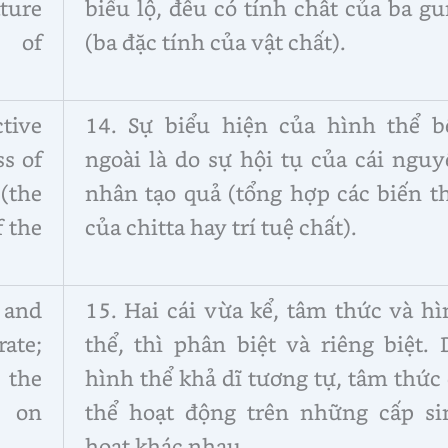
ature
biểu lộ, đều có tính chất của ba g
s of
(ba đặc tính của vật chất).
ctive
14. Sự biểu hiện của hình thể b
ss of
ngoài là do sự hội tụ của cái ngu
(the
nhân tạo quả (tổng hợp các biến t
f the
của chitta hay trí tuệ chất).
 and
15. Hai cái vừa kể, tâm thức và h
ate;
thể, thì phân biệt và riêng biệt.
 the
hình thể khả dĩ tương tự, tâm thức
n on
thể hoạt động trên những cấp si
hoạt khác nhau.