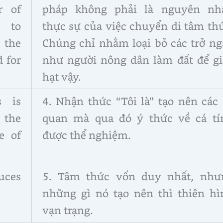
r of
pháp không phải là nguyên nh
e to
thực sự của việc chuyển di tâm th
 the
Chúng chỉ nhằm loại bỏ các trở ng
 for
như người nông dân làm đất để gi
hạt vậy.
s is
4. Nhận thức “Tôi là” tạo nên các
 the
quan mà qua đó ý thức về cá tí
e of
được thể nghiệm.
uces
5. Tâm thức vốn duy nhất, như
những gì nó tạo nên thì thiên hì
vạn trạng.