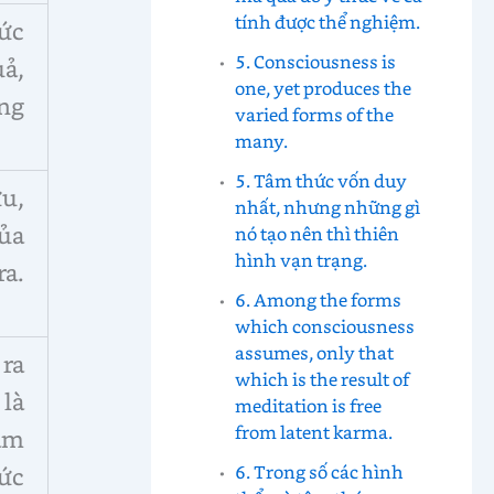
tính được thể nghiệm.
 ức
5. Consciousness is
ả,
one, yet produces the
ng
varied forms of the
many.
5. Tâm thức vốn duy
u,
nhất, nhưng những gì
của
nó tạo nên thì thiên
hình vạn trạng.
ra.
6. Among the forms
which consciousness
assumes, only that
ra
which is the result of
là
meditation is free
from latent karma.
àm
6. Trong số các hình
sức