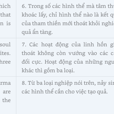
ich
6. Trong số các hình thể mà tâm t
that
khoác lấy, chỉ hình thể nào là kết 
n is
của tham thiền mới thoát khỏi ngh
quả ẩn tàng.
 soul
7. Các hoạt động của linh hồn gi
ites.
thoát không còn vướng vào các c
hree
đối cực. Hoạt động của những ngư
khác thì gồm ba loại.
arma
8. Từ ba loại nghiệp nói trên, nảy s
 are
các hình thể cần cho việc tạo quả.
 the