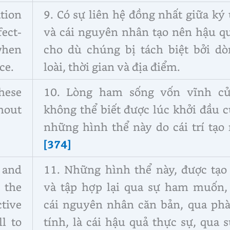
tion
9. Có sự liên hệ đồng nhất giữa ký
ect-
và cái nguyên nhân tạo nên hậu qu
hen
cho dù chúng bị tách biệt bởi dò
ce.
loài, thời gian và địa điểm.
these
10. Lòng ham sống vốn vĩnh cử
hout
không thể biết được lúc khởi đầu 
những hình thể này do cái trí tạo 
[374]
 and
11. Những hình thể này, được tạo 
 the
và tập hợp lại qua sự ham muốn, 
ctive
cái nguyên nhân căn bản, qua ph
ll to
tính, là cái hậu quả thực sự, qua 