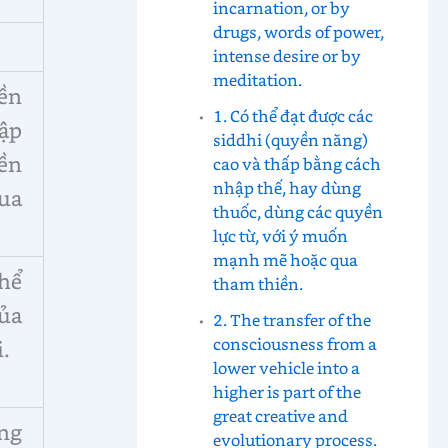
incarnation, or by
drugs, words of power,
intense desire or by
meditation.
yền
1. Có thể đạt được các
ập
siddhi (quyền năng)
ền
cao và thấp bằng cách
nhập thế, hay dùng
ua
thuốc, dùng các quyền
lực từ, với ý muốn
mạnh mẽ hoặc qua
hể
tham thiền.
của
2. The transfer of the
consciousness from a
i.
lower vehicle into a
higher is part of the
great creative and
ng
evolutionary process.