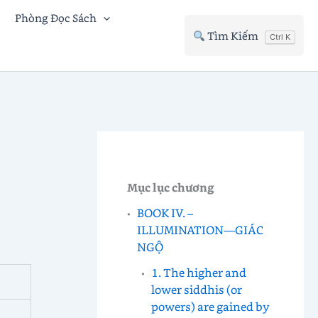
Phòng Đọc Sách
Tìm Kiếm
Ctrl K
Mục lục chương
BOOK IV. –
ILLUMINATION—GIÁC
NGỘ
1. The higher and
lower siddhis (or
powers) are gained by