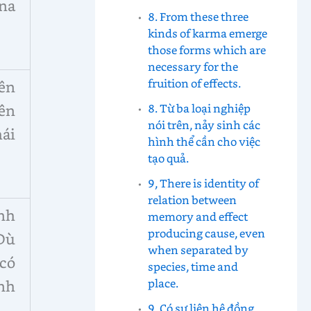
una
8. From these three
kinds of karma emerge
those forms which are
necessary for the
fruition of effects.
ên
8. Từ ba loại nghiệp
yên
nói trên, nảy sinh các
hái
hình thể cần cho việc
tạo quả.
9, There is identity of
relation between
ình
memory and effect
producing cause, even
 Dù
when separated by
 có
species, time and
place.
nh
9. Có sự liên hệ đồng