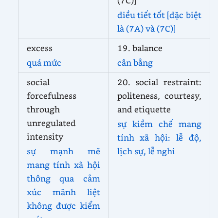
(7C)]
điều tiết tốt [đặc biệt
là (7A) và (7C)]
excess
19. balance
quá mức
cân bằng
social
20. social restraint:
forcefulness
politeness, courtesy,
through
and etiquette
unregulated
sự kiềm chế mang
intensity
tính xã hội: lễ độ,
sự mạnh mẽ
lịch sự, lễ nghi
mang tính xã hội
thông qua cảm
xúc mãnh liệt
không được kiểm