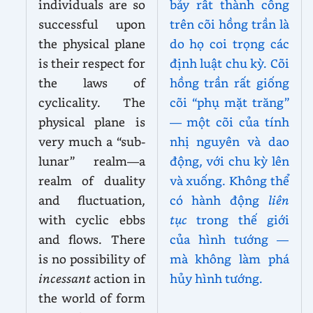
individuals are so
bảy rất thành công
successful upon
trên cõi hồng trần là
the physical plane
do họ coi trọng các
is their respect for
định luật chu kỳ. Cõi
the laws of
hồng trần rất giống
cyclicality. The
cõi “phụ mặt trăng”
physical plane is
— một cõi của tính
very much a “sub-
nhị nguyên và dao
lunar” realm—a
động, với chu kỳ lên
realm of duality
và xuống. Không thể
and fluctuation,
có hành động
liên
with cyclic ebbs
tục
trong thế giới
and flows. There
của hình tướng —
is no possibility of
mà không làm phá
incessant
action in
hủy hình tướng.
the world of form