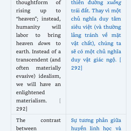
thoughtform of
thiên đường
xuống
rising up to
trái đất. Thay vì một
“heaven”; instead,
chủ nghĩa duy tâm
humanity will
siêu việt (và thường
labor to bring
lảng tránh về mặt
heaven
down
to
vật chất), chúng ta
earth. Instead of a
sẽ có một chủ nghĩa
transcendent (and
duy vật giác ngộ.
[
often materially
292]
evasive) idealism,
we will have an
enlightened
materialism.
[
292]
The contrast
Sự tương phản giữa
between
huyền linh học và