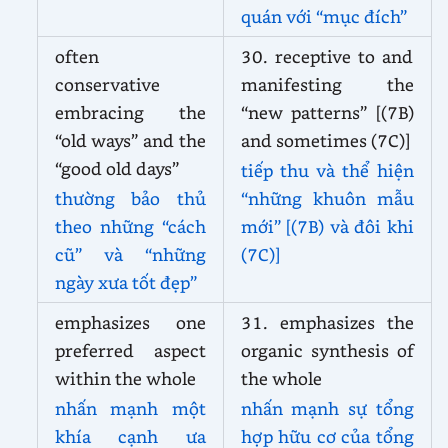
quán với “mục đích”
often
30. receptive to and
conservative
manifesting the
embracing the
“new patterns” [(7B)
“old ways” and the
and sometimes (7C)]
“good old days”
tiếp thu và thể hiện
thường bảo thủ
“những khuôn mẫu
theo những “cách
mới” [(7B) và đôi khi
cũ” và “những
(7C)]
ngày xưa tốt đẹp”
emphasizes one
31. emphasizes the
preferred aspect
organic synthesis of
within the whole
the whole
nhấn mạnh một
nhấn mạnh sự tổng
khía cạnh ưa
hợp hữu cơ của tổng