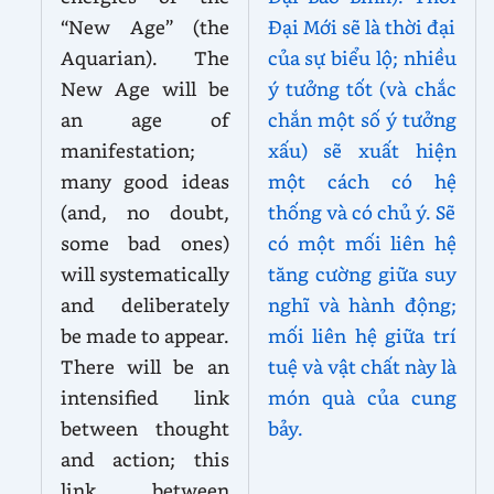
“New Age” (the
Đại Mới sẽ là thời đại
Aquarian). The
của sự biểu lộ; nhiều
New Age will be
ý tưởng tốt (và chắc
an age of
chắn một số ý tưởng
manifestation;
xấu) sẽ xuất hiện
many good ideas
một cách có hệ
(and, no doubt,
thống và có chủ ý. Sẽ
some bad ones)
có một mối liên hệ
will systematically
tăng cường giữa suy
and deliberately
nghĩ và hành động;
be made to appear.
mối liên hệ giữa trí
There will be an
tuệ và vật chất này là
intensified link
món quà của cung
between thought
bảy.
and action; this
link between