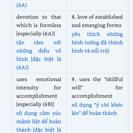
(6A)
devotion to that
8. love of established
which is formless
and emerging forms
[especially (6A)]
yêu thích những
tận tâm với
hình tướng đã thành
những điều vô
hình và nổi trội
hình [đặc biệt là
(6A)]
uses emotional
9. uses the “skillful
intensity for
will” for
accomplishment
accomplishment
[especially (6B)]
sử dụng “ý chí khéo
sử dụng cảm xúc
léo” để hoàn thành
mãnh liệt để hoàn
thành
[đặc biệt là