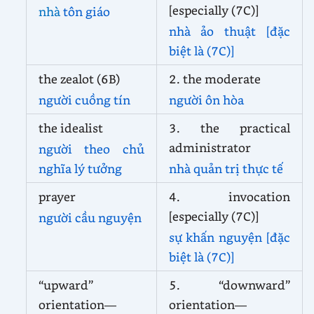
[especially (7C)]
nhà
tôn giáo
nhà ảo thuật [đặc
biệt là (7C)]
the zealot (6B)
2. the moderate
người cuồng tín
người ôn hòa
the idealist
3. the practical
administrator
người theo chủ
nghĩa lý tưởng
nhà quản trị thực tế
prayer
4. invocation
[especially (7C)]
người cầu nguyện
sự khấn nguyện [đặc
biệt là (7C)]
“upward”
5. “downward”
orientation—
orientation—