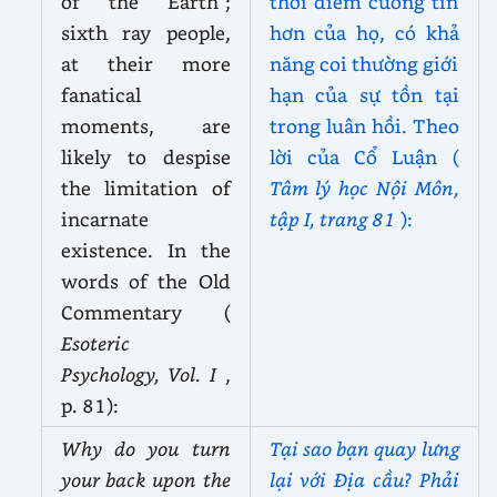
of the Earth”;
thời điểm cuồng tín
sixth ray people,
hơn của họ, có khả
at their more
năng coi thường giới
fanatical
hạn của sự tồn tại
moments, are
trong luân hồi. Theo
likely to despise
lời của Cổ Luận (
the limitation of
Tâm lý học Nội Môn,
incarnate
tập I, trang 81
):
existence. In the
words of the Old
Commentary (
Esoteric
Psychology, Vol. I
,
p. 81):
Why do you turn
Tại sao bạn quay lưng
your back upon the
lại với Địa cầu? Phải