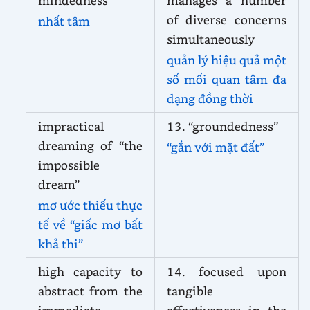
mindedness
manages a number
of diverse concerns
nhất tâm
simultaneously
quản lý hiệu quả một
số mối quan tâm đa
dạng đồng thời
impractical
13. “groundedness”
dreaming of “the
“gắn với mặt đất”
impossible
dream”
mơ ước thiếu thực
tế về “giấc mơ bất
khả thi”
high capacity to
14. focused upon
abstract from the
tangible