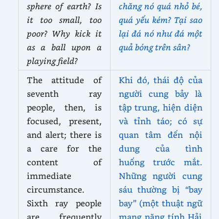
sphere of earth? Is
chăng nó quá nhỏ bé,
it too small, too
quá yếu kém? Tại sao
poor? Why kick it
lại đá nó như đá một
as a ball upon a
quả bóng trên sân?
playing field?
The attitude of
Khi đó, thái độ của
seventh ray
người cung bảy là
people, then, is
tập trung, hiện diện
focused, present,
và tỉnh táo; có sự
and alert; there is
quan tâm đến nội
a care for the
dung của tình
content of
huống trước mắt.
immediate
Những người cung
circumstance.
sáu thường bị “bay
Sixth ray people
bay” (một thuật ngữ
are frequently
mang nặng tính Hải