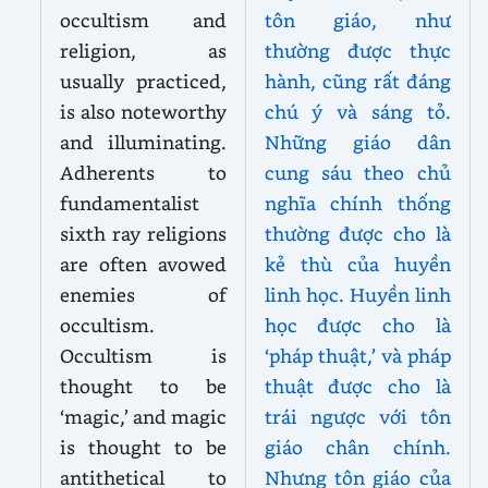
occultism and
tôn giáo, như
religion, as
thường được thực
usually practiced,
hành, cũng rất đáng
is also noteworthy
chú ý và sáng tỏ.
and illuminating.
Những giáo dân
Adherents to
cung sáu theo chủ
fundamentalist
nghĩa chính thống
sixth ray religions
thường được cho là
are often avowed
kẻ thù của huyền
enemies of
linh học. Huyền linh
occultism.
học được cho là
Occultism is
‘pháp thuật,’ và pháp
thought to be
thuật được
cho là
‘magic,’ and magic
trái ngược với tôn
is thought to be
giáo chân chính.
antithetical
to
Nhưng tôn giáo của