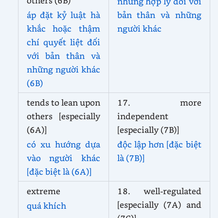
others (6B)
nhưng hợp lý đối với
áp đặt kỷ luật hà
bản thân và những
khắc hoặc thậm
người khác
chí quyết liệt đối
với bản thân và
những người khác
(6B)
tends to lean upon
17. more
others [especially
independent
(6A)]
[especially (7B)]
có xu hướng dựa
độc lập hơn [đặc biệt
vào người khác
là (7B)]
[đặc biệt là (6A)]
extreme
18. well-regulated
[especially (7A) and
quá khích