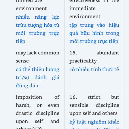
immediate
effectiveness in the
environment
immediate
environment
nhiều năng lực
trừu tượng hóa từ
tập trung vào hiệu
môi trường trực
quả hữu hình trong
tiếp
môi trường trực tiếp
may lack common
15. abundant
sense
practicality
có thể thiếu lương
có nhiều tính thực tế
tri/sự đánh giá
đúng đắn
imposition of
16. strict but
harsh, or even
sensible discipline
drastic discipline
upon self and others
upon self and
kỷ luật nghiêm khắc