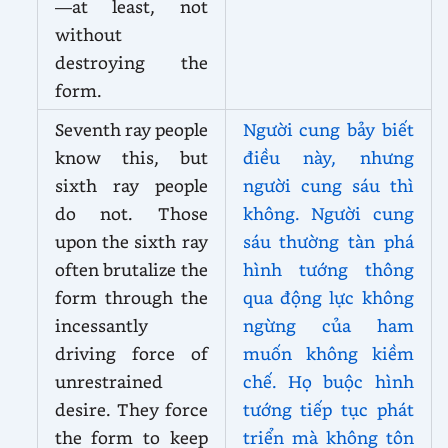
—at least, not
without
destroying the
form.
Seventh ray people
Người cung bảy biết
know this, but
điều này, nhưng
sixth ray people
người cung sáu thì
do not. Those
không. Người cung
upon the sixth ray
sáu thường
tàn phá
often
brutalize the
hình tướng thông
form through the
qua động lực không
incessantly
ngừng của ham
driving force of
muốn không kiềm
unrestrained
chế. Họ buộc hình
desire. They force
tướng tiếp tục phát
the form to keep
triển mà không tôn