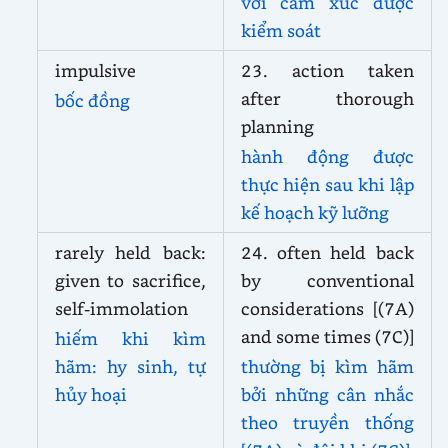
với cảm xúc được
kiểm soát
impulsive
23. action taken
after thorough
bốc đồng
planning
hành động được
thực hiện sau khi lập
kế hoạch kỹ lưỡng
rarely held back:
24. often held back
given to sacrifice,
by conventional
self-immolation
considerations [(7A)
and some times (7C)]
hiếm khi kìm
hãm: hy sinh, tự
thường bị kìm hãm
hủy hoại
bởi những cân nhắc
theo truyền thống