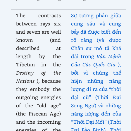
The contrasts
Sự tương phản giữa
between rays six
cung sáu và cung
and seven are well
bảy đã được biết đến
known (and
rõ ràng (và được
described at
Chân sư mô tả khá
length by the
dài trong
Vận Mệnh
Tibetan in the
Của Các Quốc Gia
),
Destiny of the
bởi vì chúng thể
Nations
), because
hiện những năng
they embody the
lượng đi ra của “thời
outgoing energies
đại cũ” (Thời Đại
of the “old age”
Song Ngư) và những
(the Piscean Age)
năng lượng đến của
and the incoming
“Thời Đại Mới” (Thời
energies of the
Đại Bảo Bình). Thời