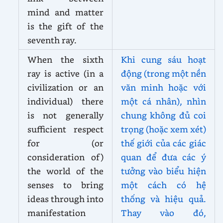
mind and matter
is the gift of the
seventh ray.
When the sixth
Khi cung sáu hoạt
ray is active (in a
động (trong một nền
civilization or an
văn minh hoặc với
individual) there
một cá nhân), nhìn
is not generally
chung không đủ coi
sufficient respect
trọng (hoặc xem xét)
for (or
thế giới của các giác
consideration of)
quan để đưa các ý
the world of the
tưởng vào biểu hiện
senses to bring
một cách có hệ
ideas through into
thống và hiệu quả.
manifestation
Thay vào đó,