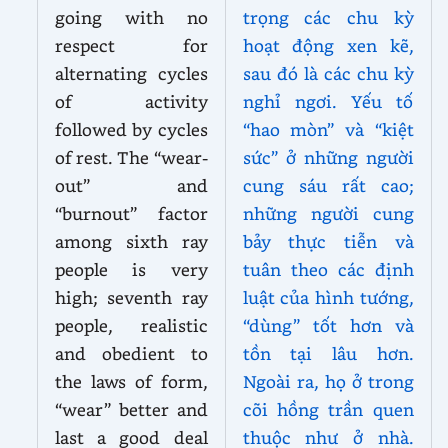
going with no
trọng các chu kỳ
respect for
hoạt động xen kẽ,
alternating cycles
sau đó là các chu kỳ
of activity
nghỉ ngơi. Yếu tố
followed by cycles
“hao mòn” và “kiệt
of rest. The “wear-
sức” ở những người
out” and
cung sáu rất cao;
“burnout” factor
những người cung
among sixth ray
bảy thực tiễn và
people is very
tuân theo các định
high; seventh ray
luật của hình tướng,
people, realistic
“dùng” tốt hơn và
and obedient to
tồn tại lâu hơn.
the laws of form,
Ngoài ra, họ ở trong
“wear” better and
cõi hồng trần quen
last a good deal
thuộc như ở nhà.