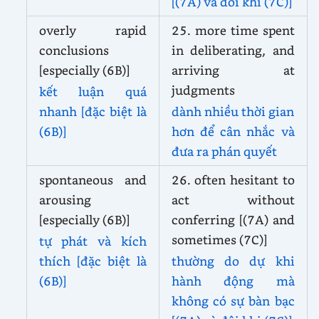
[(7A) và đôi khi (7C)]
overly rapid
25. more time spent
conclusions
in deliberating, and
[especially (6B)]
arriving at
judgments
kết luận quá
nhanh [đặc biệt là
dành nhiều thời gian
(6B)]
hơn để cân nhắc và
đưa ra phán quyết
spontaneous and
26. often hesitant to
arousing
act without
[especially (6B)]
conferring [(7A) and
sometimes (7C)]
tự phát và kích
thích [đặc biệt là
thường do dự khi
(6B)]
hành động mà
không có sự bàn bạc