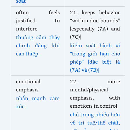
soát
often feels
21. keeps behavior
justified to
“within due bounds”
interfere
[especially (7A) and
(7C)]
thường cảm thấy
chính đáng khi
kiểm soát hành vi
can thiệp
“trong giới hạn cho
phép” [đặc biệt là
(7A) và (7B)]
emotional
22. more
emphasis
mental/physical
emphasis, with
nhấn mạnh cảm
emotions in control
xúc
chú trọng nhiều hơn
về trí tuệ/thể chất,