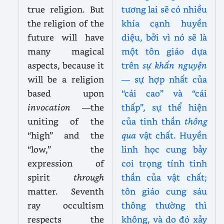
true religion. But
tương lai sẽ có nhiều
the religion of the
khía cạnh huyền
future will have
diệu, bởi vì nó sẽ là
many magical
một tôn giáo dựa
aspects, because it
trên
sự khấn nguyện
will be a religion
— sự hợp nhất của
based upon
“cái cao” và “cái
invocation
—the
thấp”, sự thể hiện
uniting of the
của tinh thần
thông
“high” and the
qua
vật chất. Huyền
“low,” the
linh học cung bảy
expression of
coi trọng tính tinh
spirit
through
thần của vật chất;
matter. Seventh
tôn giáo cung sáu
ray occultism
thông thường thì
respects the
không, và do đó xảy