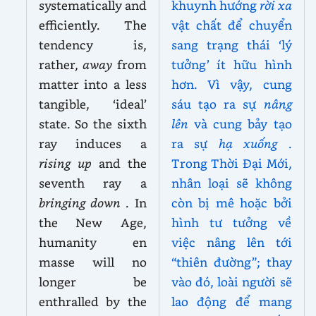
systematically and
khuynh hướng
rời xa
efficiently. The
vật chất để chuyển
tendency is,
sang trạng thái ‘lý
rather,
away
from
tưởng’ ít hữu hình
matter into a less
hơn. Vì vậy, cung
tangible, ‘ideal’
sáu tạo ra sự
nâng
state. So the sixth
lên
và cung bảy tạo
ray induces a
ra sự
hạ xuống
.
rising up
and the
Trong Thời Đại Mới,
seventh ray a
nhân loại sẽ không
bringing down
. In
còn bị mê hoặc bởi
the New Age,
hình tư tưởng về
humanity en
việc nâng lên tới
masse will no
“thiên đường”; thay
longer be
vào đó, loài người sẽ
enthralled by the
lao động để mang