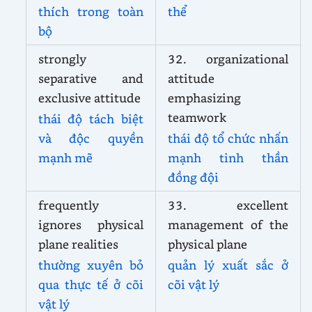
thích trong toàn
thể
bộ
strongly
32. organizational
separative and
attitude
exclusive attitude
emphasizing
teamwork
thái độ tách biệt
và độc quyền
thái độ tổ chức nhấn
mạnh mẽ
mạnh tinh thần
đồng đội
frequently
33. excellent
ignores physical
management of the
plane realities
physical plane
thường xuyên bỏ
quản lý xuất sắc ở
qua thực tế ở cõi
cõi vật lý
vật lý