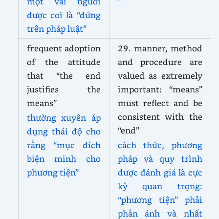
một vài người
”
được coi là “đứng
trên pháp luật”
frequent adoption
29. manner, method
of the attitude
and procedure are
that “the end
valued as extremely
justifies the
important: “means”
means”
must reflect and be
consistent with the
thường xuyên áp
“end”
dụng thái độ cho
rằng “mục đích
cách thức, phương
biện minh cho
pháp và quy trình
phương tiện”
dược đánh giá là cực
kỳ quan trọng:
“phương tiện” phải
phản ánh và nhất