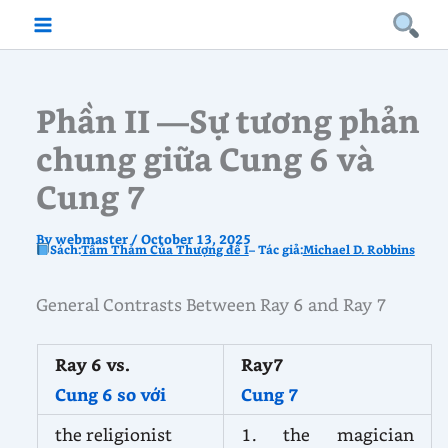
Skip
to
content
Phần II —Sự tương phản
chung giữa Cung 6 và
Cung 7
By
webmaster
/
October 13, 2025
Sách:
Tấm Thảm Của Thượng đế I
– Tác giả:
Michael D. Robbins
General Contrasts Between Ray 6 and Ray 7
Ray 6 vs.
Ray7
Cung 6 so với
Cung 7
the religionist
1. the magician