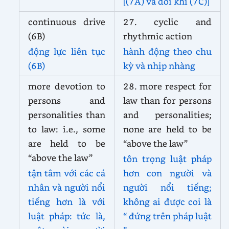
[(7A) và đôi khi (7C)]
continuous drive
27. cyclic and
(6B)
rhythmic action
động lực liên tục
hành động theo chu
(6B)
kỳ và nhịp nhàng
more devotion to
28. more respect for
persons and
law than for persons
personalities than
and personalities;
to law: i.e., some
none are held to be
are held to be
“above the law”
“above the law”
tôn trọng luật pháp
tận tâm với các cá
hơn con người và
nhân và người nổi
người nổi tiếng;
tiếng hơn là với
không ai được coi là
luật pháp: tức là,
“ đứng trên pháp luật