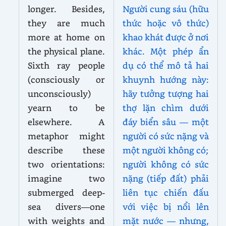
longer. Besides,
Người cung sáu (hữu
they are much
thức hoặc vô thức)
more at home on
khao khát được ở nơi
the physical plane.
khác. Một phép ẩn
Sixth ray people
dụ có thể mô tả hai
(consciously or
khuynh hướng này:
unconsciously)
hãy tưởng tượng hai
yearn to be
thợ lặn chìm dưới
elsewhere. A
đáy biển sâu — một
metaphor might
người có sức nặng và
describe these
một người không có;
two orientations:
người không có sức
imagine two
nặng (tiếp đất) phải
submerged deep-
liên tục chiến đấu
sea divers—one
với việc bị nổi lên
with weights and
mặt nước — nhưng,