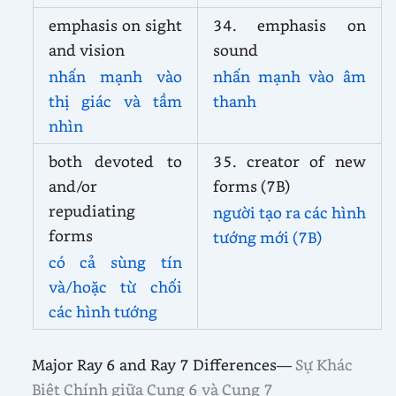
emphasis on sight
34. emphasis on
and vision
sound
nhấn mạnh vào
nhấn mạnh vào âm
thị giác và tầm
thanh
nhìn
both devoted to
35. creator of new
and/or
forms (7B)
repudiating
người tạo ra các hình
forms
tướng mới (7B)
có cả sùng tín
và/hoặc từ chối
các hình tướng
Major Ray 6 and Ray 7 Differences—
Sự Khác
Biệt Chính giữa Cung 6 và Cung 7