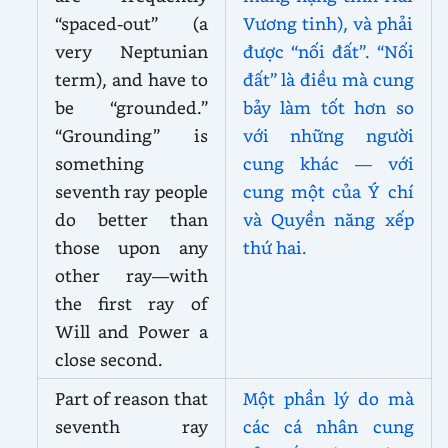
“spaced-out” (a
Vương tinh), và phải
very Neptunian
được “nối đất”. “Nối
term), and have to
đất” là điều mà cung
be “grounded.”
bảy làm tốt hơn so
“Grounding” is
với những người
something
cung khác — với
seventh ray people
cung một của Ý chí
do better than
và Quyền năng xếp
those upon any
thứ hai.
other ray—with
the first ray of
Will and Power a
close second.
Part of reason that
Một phần lý do mà
seventh ray
các cá nhân cung