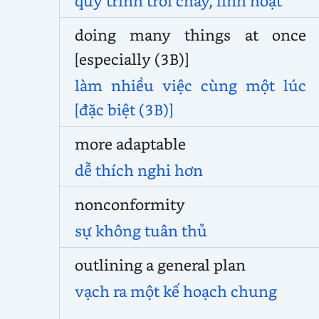
quy trình trôi chảy, linh hoạt
doing many things at once
[especially (3B)]
làm nhiều việc cùng một lúc
[đặc biệt (3B)]
more adaptable
dễ thích nghi hơn
nonconformity
sự không tuân thủ
outlining a general plan
vạch ra một kế hoạch chung