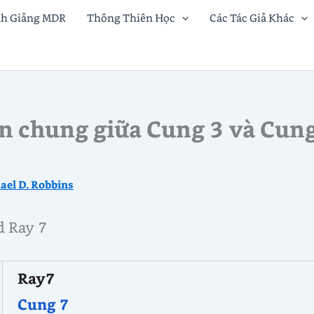
nh Giảng MDR
Thông Thiên Học
Các Tác Giả Khác
n chung giữa Cung 3 và Cung
ael D. Robbins
d Ray 7
Ray7
Cung 7