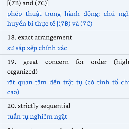
[(7B) and (7C)]
phép thuật trong hành động; chủ ngh
huyền bí thực tế [(7B) và (7C)
18. exact arrangement
sự sắp xếp chính xác
19. great concern for order (high
organized)
rất quan tâm đến trật tự (có tính tổ c
cao)
20. strictly sequential
tuần tự nghiêm ngặt