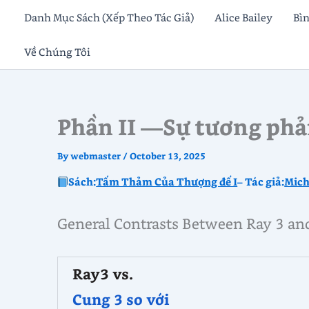
Skip
Danh Mục Sách (Xếp Theo Tác Giả)
Alice Bailey
Bì
to
Về Chúng Tôi
content
Phần II —Sự tương phả
By
webmaster
/
October 13, 2025
Sách:
Tấm Thảm Của Thượng đế I
– Tác giả:
Mich
General Contrasts Between Ray 3 an
Ray3
vs.
Cung 3
so với