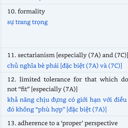
10. formality
sự trang trọng
11. sectarianism [especially (7A) and (7C)
chủ nghĩa bè phái [đặc biệt (7A) và (7C)]
12. limited tolerance for that which d
not “fit” [especially (7A)]
khả năng chịu đựng có giới hạn với điều
đó không “phù hợp” [đặc biệt (7A)]
13. adherence to a ‘proper’ perspective