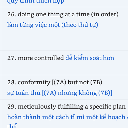
quy trình thích hợp
26. doing one thing at a time (in order)
làm từng việc một (theo thứ tự)
27. more controlled
dễ kiểm soát hơn
28. conformity [(7A) but not (7B)
sự tuân thủ [(7A) nhưng không (7B)]
29. meticulously fulfilling a specific plan
hoàn thành một cách tỉ mỉ một kế hoạch
thể