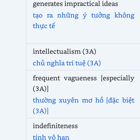
generates impractical ideas
tạo ra những ý tưởng không
thực tế
intellectualism (3A)
chủ nghĩa trí tuệ (3A)
frequent vagueness [especially
(3A)]
thường xuyên mơ hồ [đặc biệt
(3A)]
indefiniteness
tính vô hạn