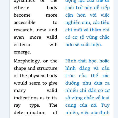
etheric body
thái trở nên dễ tiếp
become more
cận hơn với việc
accessible to
nghiên cứu, các tiêu
research, new and
chí mới và thậm chí
even more valid
có cơ sở vững chắc
criteria will
hơn sẽ xuất hiện.
emerge.
Morphology, or the
Hình thái học, hoặc
shape and structure
hình dáng và cấu
of the physical body
trúc của thể xác
would seem to give
dường như đưa ra
many valid
nhiều chỉ dẫn có cơ
indications as to its
sở vững chắc về loại
ray type. The
cung của nó. Tuy
determination of
nhiên, việc xác định