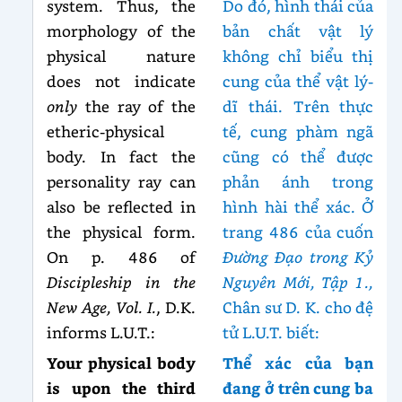
system. Thus, the
Do đó, hình thái của
morphology of the
bản chất vật lý
physical nature
không chỉ biểu thị
does not indicate
cung của thể vật lý-
only
the ray of the
dĩ thái. Trên thực
etheric-physical
tế, cung phàm ngã
body. In fact the
cũng có thể được
personality ray can
phản ánh trong
also be reflected in
hình hài thể xác. Ở
the physical form.
trang 486 của cuốn
On p. 486 of
Đường Đạo trong Kỷ
Discipleship in the
Nguyên Mới, Tập 1.,
New Age, Vol. I.
, D.K.
Chân sư D. K. cho đệ
informs L.U.T.:
tử L.U.T. biết:
Your physical body
Thể xác của bạn
is upon the third
đang ở trên cung ba