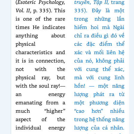
(
Esoteric Psychology,
truyền, Tập II,
trang
Vol. II
, p. 335). This
335). Đây là một
is one of the rare
trong những lần
times He indicates
hiếm hoi mà Ngài
anything about
chỉ ra điều gì đó về
physical
các đặc điểm thể
characteristics and
xác và mối liên hệ
it is in connection,
của nó, không phải
not with the
với cung thể xác,
physical ray, but
mà với cung linh
with the soul ray!—
hồn! — một năng
an energy
lượng phát ra từ
emanating from a
một phương diện
much “higher”
“cao hơn” nhiều
aspect of the
trong hệ thống năng
individual energy
lượng của cá nhân.