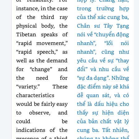
instance, in the case
trong trường hợp
of the third ray
của thể xác cung ba,
physical body, the
Chân sư Tây Tạng
Tibetan speaks of
nói về “chuyển động
“rapid movement,”
nhanh”, “lối nói
“rapid speech,” as
nhanh”, cũng như
well as the demand
yêu cầu về sự “thay
for “change” and
đổi” và nhu cầu về
the need for
“sự đa dạng”. Những
“variety.” These
đặc điểm này sẽ khá
characteristics
dễ quan sát, và có
would be fairly easy
thể là dấu hiệu cho
to observe, and
thấy sự hiện diện
could be
của bản chất vật lý
indications of the
cung ba. Tất nhiên,
presence of a third
chúng ta không thể