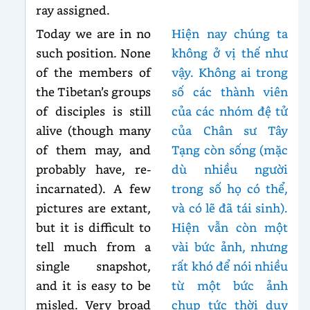
ray assigned.
Today we are in no
Hiện nay chúng ta
such position. None
không ở vị thế như
of the members of
vậy. Không ai trong
the Tibetan’s groups
số các thành viên
of disciples is still
của các nhóm đệ tử
alive (though many
của Chân sư Tây
of them may, and
Tạng còn sống (mặc
probably have, re-
dù nhiều người
incarnated). A few
trong số họ có thể,
pictures are extant,
và có lẽ đã tái sinh).
but it is difficult to
Hiện vẫn còn một
tell much from a
vài bức ảnh, nhưng
single snapshot,
rất khó để nói nhiều
and it is easy to be
từ một bức ảnh
misled. Very broad
chụp tức thời duy