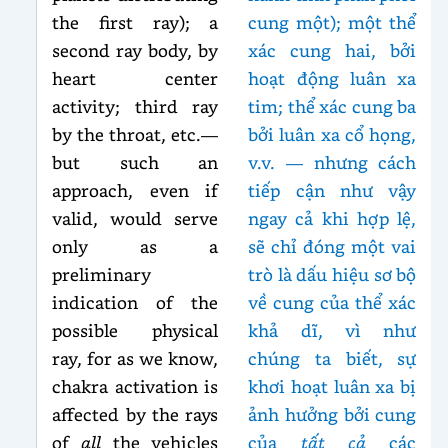
the first ray); a
cung một); một thể
second ray body, by
xác cung hai, bởi
heart center
hoạt động luân xa
activity; third ray
tim; thể xác cung ba
by the throat, etc.—
bởi luân xa cổ họng,
but such an
v.v. — nhưng cách
approach, even if
tiếp cận như vậy
valid, would serve
ngay cả khi hợp lệ,
only as a
sẽ chỉ đóng một vai
preliminary
trò là dấu hiệu sơ bộ
indication of the
về cung của thể xác
possible physical
khả dĩ, vì như
ray, for as we know,
chúng ta biết, sự
chakra activation is
khơi hoạt luân xa bị
affected by the rays
ảnh hưởng bởi cung
of
all
the vehicles
của
tất cả
các