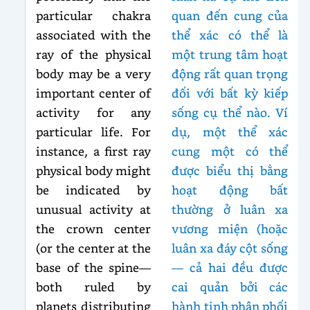
particular chakra
quan đến cung của
associated with the
thể xác có thể là
ray of the physical
một trung tâm hoạt
body may be a very
động rất quan trọng
important center of
đối với bất kỳ kiếp
activity for any
sống cụ thể nào. Ví
particular life. For
dụ, một thể xác
instance, a first ray
cung một có thể
physical body might
được biểu thị bằng
be indicated by
hoạt động bất
unusual activity at
thường ở luân xa
the crown center
vương miện (hoặc
(or the center at the
luân xa đáy cột sống
base of the spine—
— cả hai đều được
both ruled by
cai quản bởi các
planets distributing
hành tinh phân phối