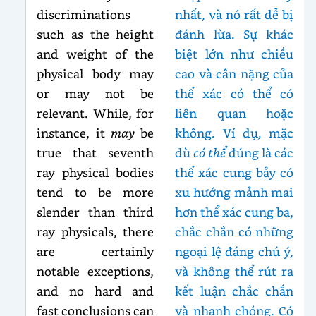
discriminations
nhất, và nó rất dễ bị
such as the height
đánh lừa. Sự khác
and weight of the
biệt lớn như chiều
physical body may
cao và cân nặng của
or may not be
thể xác có thể có
relevant. While, for
liên quan hoặc
instance, it
may
be
không. Ví dụ
,
mặc
true that seventh
dù
có thể
đúng là các
ray physical bodies
thể xác cung bảy có
tend to be more
xu hướng mảnh mai
slender than third
hơn thể xác cung ba,
ray physicals, there
chắc chắn có những
are certainly
ngoại lệ đáng chú ý,
notable exceptions,
và không thể rút ra
and no hard and
kết luận chắc chắn
fast conclusions can
và nhanh chóng. Có