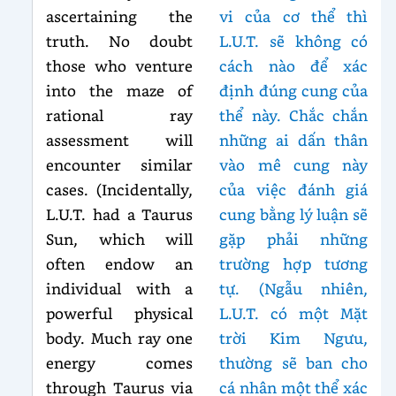
ascertaining the
vi của cơ thể thì
truth. No doubt
L.U.T. sẽ không có
those who venture
cách nào để xác
into the maze of
định đúng cung của
rational ray
thể này. Chắc chắn
assessment will
những ai dấn thân
encounter similar
vào mê cung này
cases. (Incidentally,
của việc đánh giá
L.U.T. had a Taurus
cung bằng lý luận sẽ
Sun, which will
gặp phải những
often endow an
trường hợp tương
individual with a
tự. (Ngẫu nhiên,
powerful physical
L.U.T. có một Mặt
body. Much ray one
trời Kim Ngưu,
energy comes
thường sẽ ban cho
through Taurus via
cá nhân một thể xác