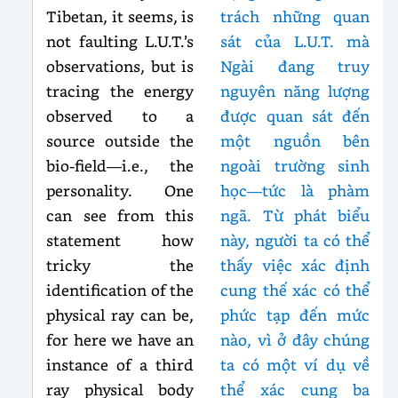
Tibetan, it seems, is
trách những quan
not faulting L.U.T.’s
sát của L.U.T. mà
observations, but is
Ngài đang truy
tracing the energy
nguyên năng lượng
observed to a
được quan sát đến
source outside the
một nguồn bên
bio-field—i.e., the
ngoài trường sinh
personality. One
học—tức là phàm
can see from this
ngã. Từ phát biểu
statement how
này, người ta có thể
tricky the
thấy việc xác định
identification of the
cung thế xác có thể
physical ray can be,
phức tạp đến mức
for here we have an
nào, vì ở đây chúng
instance of a third
ta có một ví dụ về
ray physical body
thể xác cung ba