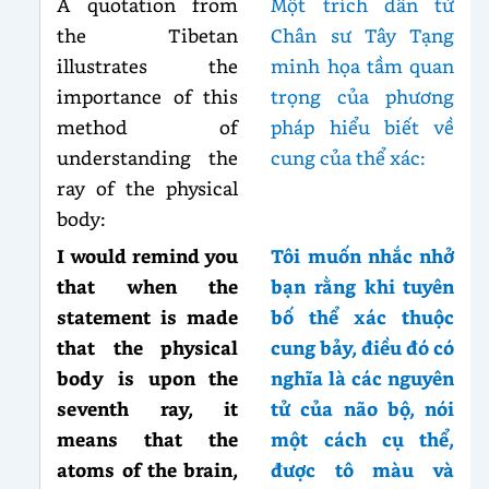
A quotation from
Một trích dẫn từ
the Tibetan
Chân sư Tây Tạng
illustrates the
minh họa tầm quan
importance of this
trọng của phương
method of
pháp hiểu biết về
understanding the
cung của thể xác:
ray of the physical
body:
I would remind you
Tôi muốn nhắc nhở
that when the
bạn rằng khi tuyên
statement is made
bố thể xác thuộc
that the physical
cung bảy, điều đó có
body is upon the
nghĩa là các nguyên
seventh ray, it
tử của não bộ, nói
means that the
một cách cụ thể,
atoms of the brain,
được tô màu và