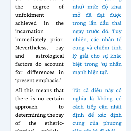
the degree of
như) mức độ khai
unfoldment
mở đã đạt được
achieved in the
trong lần đầu thai
incarnation
ngay trước đó. Tuy
immediately prior.
nhiên, các nhân tố
Nevertheless, ray
cung và chiêm tinh
and astrological
lý giải cho sự khác
factors do account
biệt trong ‘sự nhấn
for differences in
mạnh hiện tại’.
‘present emphasis.’
All this means that
Tất cả điều này có
there is no certain
nghĩa là không có
approach to
cách tiếp cận nhất
determining the ray
định để xác định
of the etheric-
cung của phương
physical vehicle—
tiện vật lý-dĩ thái —