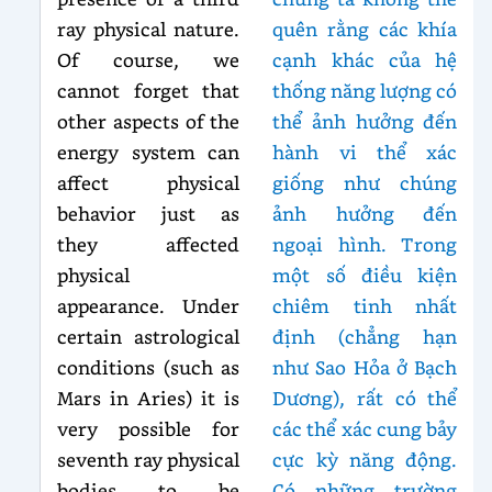
ray physical nature.
quên rằng các khía
Of course, we
cạnh khác của hệ
cannot forget that
thống năng lượng có
other aspects of the
thể ảnh hưởng đến
energy system can
hành vi thể xác
affect physical
giống như chúng
behavior just as
ảnh hưởng đến
they affected
ngoại hình. Trong
physical
một số điều kiện
appearance. Under
chiêm tinh nhất
certain astrological
định (chẳng hạn
conditions (such as
như Sao Hỏa ở Bạch
Mars in Aries) it is
Dương), rất có thể
very possible for
các thể xác cung bảy
seventh ray physical
cực kỳ năng động.
bodies to be
Có những trường