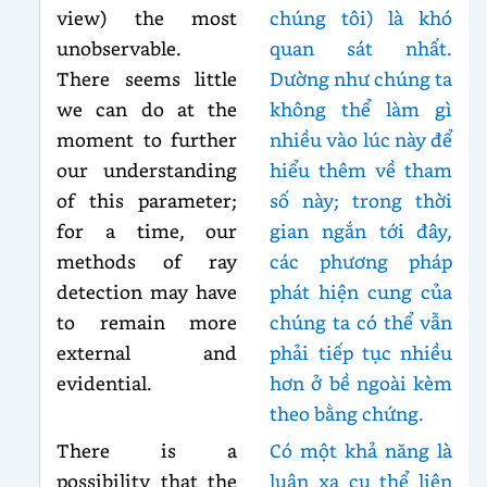
view) the most
chúng tôi) là khó
unobservable.
quan sát nhất.
There seems little
Dường như chúng ta
we can do at the
không thể làm gì
moment to further
nhiều vào lúc này để
our understanding
hiểu thêm về tham
of this parameter;
số này; trong thời
for a time, our
gian ngắn tới đây,
methods of ray
các phương pháp
detection may have
phát hiện cung của
to remain more
chúng ta có thể vẫn
external and
phải tiếp tục nhiều
evidential.
hơn ở bề ngoài kèm
theo bằng chứng.
There is a
Có một khả năng là
possibility that the
luân xa cụ thể liên