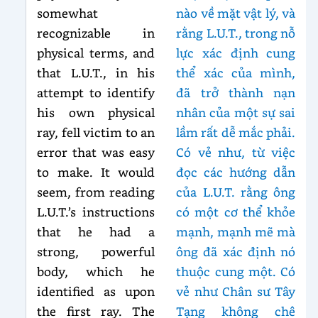
somewhat
nào về mặt vật lý, và
recognizable in
rằng L.U.T., trong nỗ
physical terms, and
lực xác định cung
that L.U.T., in his
thể xác của mình,
attempt to identify
đã trở thành nạn
his own physical
nhân của một sự sai
ray, fell victim to an
lầm rất dễ mắc phải.
error that was easy
Có vẻ như, từ việc
to make. It would
đọc các hướng dẫn
seem, from reading
của L.U.T. rằng ông
L.U.T.’s instructions
có một cơ thể khỏe
that he had a
mạnh, mạnh mẽ mà
strong, powerful
ông đã xác định nó
body, which he
thuộc cung một. Có
identified as upon
vẻ như Chân sư Tây
the first ray. The
Tạng không chê