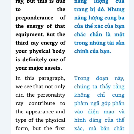
ray, but this is due
năng lượng của
to the
trang bị đó. Nhưng
preponderance of
năng lượng cung ba
the energy of that
của thể xác của bạn
equipment. But the
chắc chắn là một
third ray energy of
trong những tài sản
your physical body
chính của bạn.
is definitely one of
your major assets.
In this paragraph,
Trong đoạn này,
we see that not only
chúng ta thấy rằng
did the personality
không chỉ cung
ray contribute to
phàm ngã góp phần
the appearance and
vào diện mạo và
type of the physical
hình dáng của thể
form, but the first
xác, mà bản chất