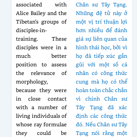
associated with
Chân sư Tây Tạng.
Alice Bailey and the
Những đệ tử này ở
Tibetan’s groups of
một vị trí thuận lợi
disciples-in-
hơn nhiều để đánh
training. These
giá sự liên quan của
disciples were in a
hình thái học, bởi vì
much better
họ đã tiếp xúc gần
position to assess
gũi với một số cá
the relevance of
nhân có công thức
morphology,
cung mà họ có thể
because they were
hoàn toàn chắc chắn
in close contact
vì chính Chân sư
with a number of
Tây Tạng đã xác
living individuals of
định các công thức
whose ray formulae
đó. Nếu Chân sư Tây
they could be
Tạng nói rằng một