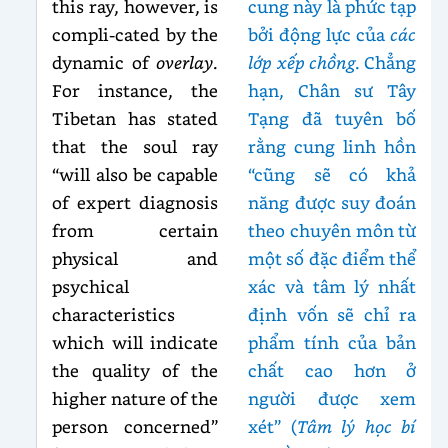
this ray, however, is
cung này là phức tạp
compli-cated by the
bởi động lực của
các
dynamic of
overlay
.
lớp xếp chồng
. Chẳng
For instance, the
hạn, Chân sư Tây
Tibetan has stated
Tạng đã tuyên bố
that the soul ray
rằng cung linh hồn
“will also be capable
“cũng sẽ có khả
of expert diagnosis
năng được suy đoán
from certain
theo chuyên môn từ
physical and
một số đặc điểm thể
psychical
xác và tâm lý nhất
characteristics
định vốn sẽ chỉ ra
which will indicate
phẩm tính của bản
the quality of the
chất cao hơn ở
higher nature of the
người được xem
person concerned”
xét” (
Tâm lý học bí