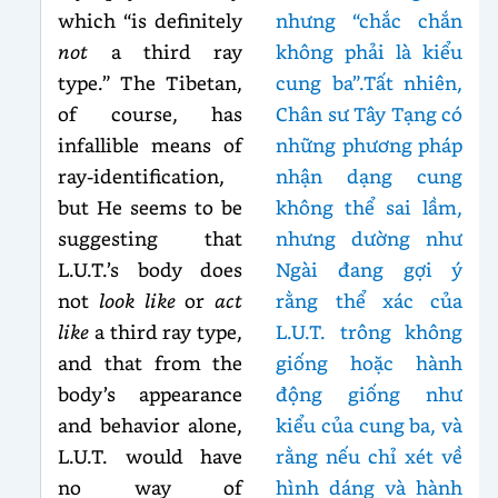
which “is definitely
nhưng “chắc chắn
not
a third ray
không phải là kiểu
type.” The Tibetan,
cung ba”.Tất nhiên,
of course, has
Chân sư Tây Tạng có
infallible means of
những phương pháp
ray-identification,
nhận dạng cung
but He seems to be
không thể sai lầm,
suggesting that
nhưng dường như
L.U.T.’s body does
Ngài đang gợi ý
not
look like
or
act
rằng thể xác của
like
a third ray type,
L.U.T. trông không
and that from the
giống hoặc hành
body’s appearance
động giống như
and behavior alone,
kiểu của cung ba, và
L.U.T. would have
rằng nếu chỉ xét về
no way of
hình dáng và hành