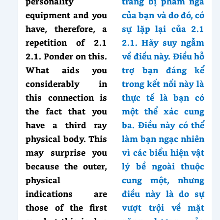
personality
trang bị phàm ngã
equipment and you
của bạn và do đó, có
have, therefore, a
sự lặp lại của 2.1
repetition of 2.1
2.1. Hãy suy ngẫm
2.1. Ponder on this.
về điều này. Điều hỗ
What aids you
trợ bạn đáng kể
considerably in
trong kết nối này là
this connection is
thực tế là bạn có
the fact that you
một thể xác cung
have a third ray
ba. Điều này có thể
physical body. This
làm bạn ngạc nhiên
may surprise you
vì các biểu hiện vật
because the outer,
lý bề ngoài thuộc
physical
cung một, nhưng
indications are
điều này là do sự
those of the first
vượt trội về mặt