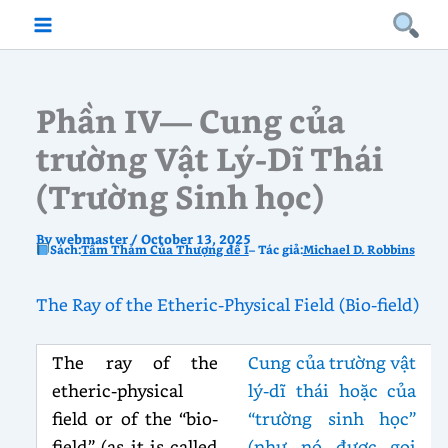
Skip
to
content
Phần IV— Cung của
trường Vật Lý-Dĩ Thái
(Trường Sinh học)
By
webmaster
/
October 13, 2025
Sách:
Tấm Thảm Của Thượng đế I
– Tác giả:
Michael D. Robbins
The Ray of the Etheric-Physical Field (Bio-field)
The ray of the
Cung của trường vật
etheric-physical
lý-dĩ thái hoặc của
field or of the “bio-
“trường sinh học”
field” (as it is called
(như nó được gọi