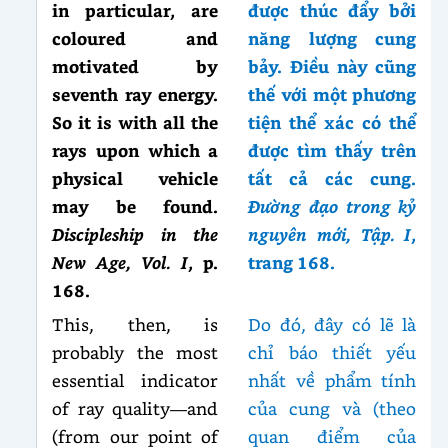
in particular, are
được thúc đẩy bởi
coloured and
năng lượng cung
motivated by
bảy. Điều này cũng
seventh ray energy.
thế với một phương
So it is with all the
tiện thể xác có thể
rays upon which a
được tìm thấy trên
physical vehicle
tất cả các cung.
may be found.
Đường đạo trong kỷ
Discipleship in the
nguyên mới, Tập. I
,
New Age, Vol. I
, p.
trang 168.
168.
This, then, is
Do đó, đây có lẽ là
probably the most
chỉ báo thiết yếu
essential indicator
nhất về phẩm tính
of ray quality—and
của cung và (theo
(from our point of
quan điểm của