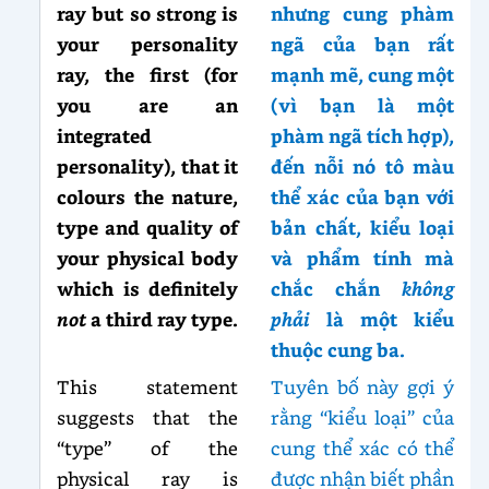
ray but so strong is
nhưng cung phàm
your personality
ngã của bạn rất
ray, the first (for
mạnh mẽ, cung một
you are an
(vì bạn là một
integrated
phàm ngã tích hợp),
personality), that it
đến nỗi nó tô màu
colours the nature,
thể xác của bạn với
type and quality of
bản chất, kiểu loại
your physical body
và phẩm tính mà
which is definitely
chắc chắn
không
not
a third ray type.
phải
là một kiểu
thuộc cung ba.
This statement
Tuyên bố này gợi ý
suggests that the
rằng “kiểu loại” của
“type” of the
cung thể xác có thể
physical ray is
được nhận biết phần