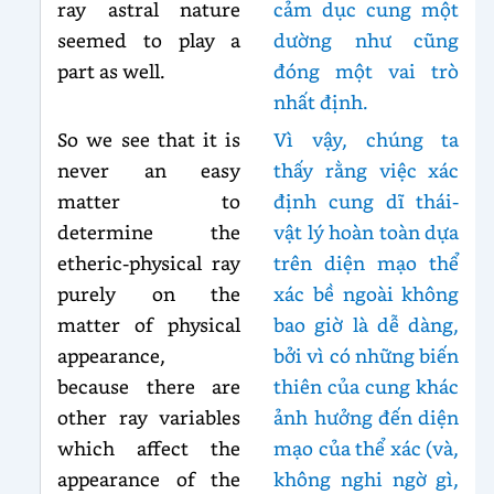
ray astral nature
cảm dục cung một
seemed to play a
dường như cũng
part as well.
đóng một vai trò
nhất định.
So we see that it is
Vì vậy, chúng ta
never an easy
thấy rằng việc xác
matter to
định cung dĩ thái-
determine the
vật lý hoàn toàn dựa
etheric-physical ray
trên diện mạo thể
purely on the
xác bề ngoài không
matter of physical
bao giờ là dễ dàng,
appearance,
bởi vì có những biến
because there are
thiên của cung khác
other ray variables
ảnh hưởng đến diện
which affect the
mạo của thể xác (và,
appearance of the
không nghi ngờ gì,