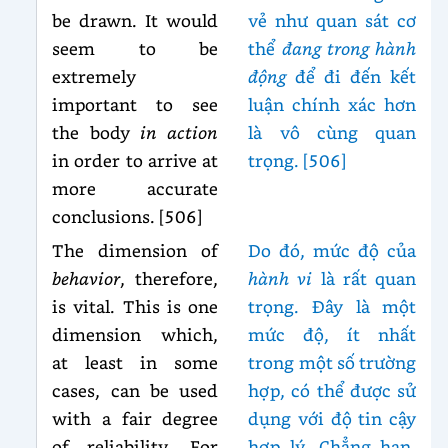
be drawn. It would
vẻ như quan sát cơ
seem to be
thể
đang trong hành
extremely
động
để đi đến kết
important to see
luận chính xác hơn
the body
in action
là vô cùng quan
in order to arrive at
trọng. [506]
more accurate
conclusions. [506]
The dimension of
Do đó, mức độ của
behavior
, therefore,
hành vi
là rất quan
is vital. This is one
trọng. Đây là một
dimension which,
mức độ, ít nhất
at least in some
trong một số trường
cases, can be used
hợp, có thể được sử
with a fair degree
dụng với độ tin cậy
of reliability. For
hợp lý. Chẳng hạn,