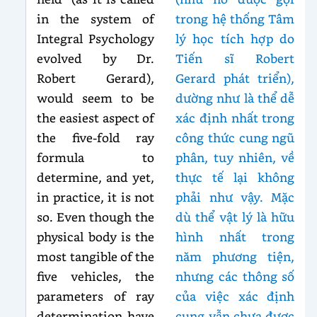
in the system of
trong hệ thống Tâm
Integral Psychology
lý học tích hợp do
evolved by Dr.
Tiến sĩ Robert
Robert Gerard),
Gerard phát triển),
would seem to be
dường như là thể dễ
the easiest aspect of
xác định nhất trong
the five-fold ray
công thức cung ngũ
formula to
phân, tuy nhiên, về
determine, and yet,
thực tế lại không
in practice, it is not
phải như vậy. Mặc
so. Even though the
dù thể vật lý là hữu
physical body is the
hình nhất trong
most tangible of the
năm phương tiện,
five vehicles, the
nhưng các thông số
parameters of ray
của việc xác định
determination have
cung vẫn chưa được