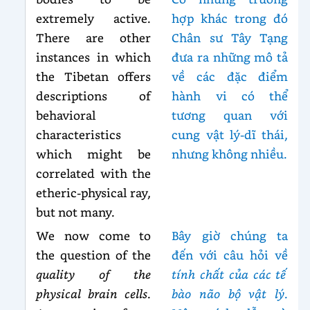
extremely active.
hợp khác trong đó
There are other
Chân sư Tây Tạng
instances in which
đưa ra những mô tả
the Tibetan offers
về các đặc điểm
descriptions of
hành vi có thể
behavioral
tương quan với
characteristics
cung vật lý-dĩ thái,
which might be
nhưng không nhiều.
correlated with the
etheric-physical ray,
but not many.
We now come to
Bây giờ chúng ta
the question of the
đến với câu hỏi về
quality of the
tính
chất của các tế
physical brain cells
.
bào não bộ vật lý
.