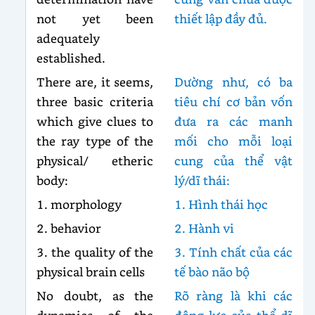
not yet been
thiết lập đầy đủ.
adequately
established.
There are, it seems,
Dường như, có ba
three basic criteria
tiêu chí cơ bản vốn
which give clues to
đưa ra các manh
the ray type of the
mối cho mỗi loại
physical/ etheric
cung của thể vật
body:
lý/dĩ thái:
1. morphology
1. Hình thái học
2. behavior
2. Hành vi
3. the quality of the
3. Tính chất của các
physical brain cells
tế bào não bộ
No doubt, as the
Rõ ràng là khi các
dynamics of the
động lực của thể dĩ