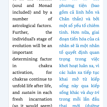
(soul and Monad
phương tiện (bao
included) and by a
gồm cả linh hồn và
number of
Chân thần) và bởi
astrological factors.
một số yếu tố chiêm
Further, the
tinh. Hơn nữa, giai
individual’s stage of
đoạn tiến hóa của cá
evolution will be an
nhân sẽ là một nhân
important
tố quyết định quan
determining factor
trọng trong việc
in chakra
khơi hoạt luân xa, vì
activation, for
các luân xa tiếp tục
chakras continue to
khai mở từ kiếp
unfold life after life,
sống này qua kiếp
and
sustain
in each
sống khác và
duy trì
fresh incarnation
trong mỗi lần đầu
(so it would seem)
thai mới (dường