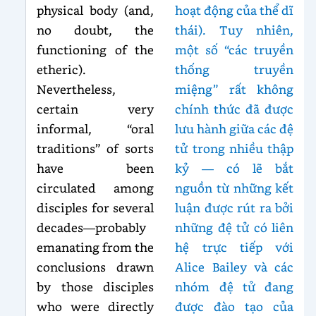
physical body (and,
hoạt động của thể dĩ
no doubt, the
thái). Tuy nhiên,
functioning of the
một số “các truyền
etheric).
thống truyền
Nevertheless,
miệng” rất không
certain very
chính thức đã được
informal, “oral
lưu hành giữa các đệ
traditions” of sorts
tử trong nhiều thập
have been
kỷ — có lẽ bắt
circulated among
nguồn từ những kết
disciples for several
luận được rút ra bởi
decades—probably
những đệ tử có liên
emanating from the
hệ trực tiếp với
conclusions drawn
Alice Bailey và các
by those disciples
nhóm đệ tử đang
who were directly
được đào tạo của