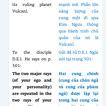
its ruling planet
mạnh mẽ. Phần lớn
Vulcan).
năng lượng của
cung một đi qua
Kim Ngưu thông
qua hành tinh chủ
quản của nó là
Vulcan).
To the disciple
Gửi đệ tử D.E.I. Ngài
D.E.I. He says on p.
nói tại trang 501:
501:
The two major rays
Hai cung chính
(of your ego and
(cung của chân ngã
your personality)
và cung của phàm
are repeated in the
ngã) được lặp lại
two rays of your
trong hai cung của