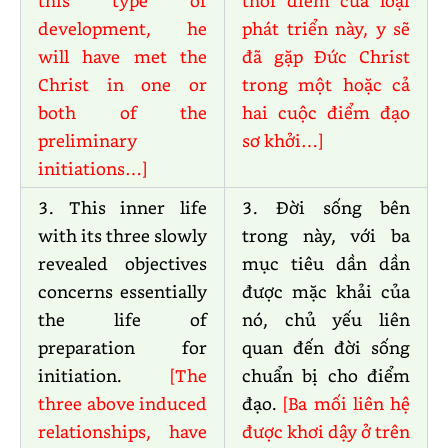
this type of
thời điểm của loại
development, he
phát triển này, y sẽ
will have met the
đã gặp Đức Christ
Christ in one or
trong một hoặc cả
both of the
hai cuộc điểm đạo
preliminary
sơ khởi…]
initiations…]
3. This inner life
3. Đời sống bên
with its three slowly
trong này, với ba
revealed objectives
mục tiêu dần dần
concerns essentially
được mặc khải của
the life of
nó, chủ yếu liên
preparation for
quan đến đời sống
initiation.
[The
chuẩn bị cho điểm
three above induced
đạo.
[Ba mối liên hệ
relationships, have
được khơi dậy ở trên