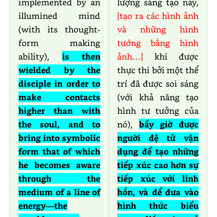
implemented by an
lượng sáng tạo này,
illumined mind
[tạo ra các hình ảnh
(with its thought-
và những hình
form making
tướng bằng hình
ability),
is then
ảnh…]
khi được
wielded by the
thực thi bởi một thể
disciple in order to
trí đã được soi sáng
make contacts
(với khả năng tạo
higher than with
hình tư tưởng của
the soul, and to
nó),
bấy giờ được
bring into symbolic
người đệ tử vận
form that of which
dụng để tạo những
he becomes aware
tiếp xúc cao hơn sự
through the
tiếp xúc với linh
medium of a line of
hồn, và để đưa vào
energy—the
hình thức biểu