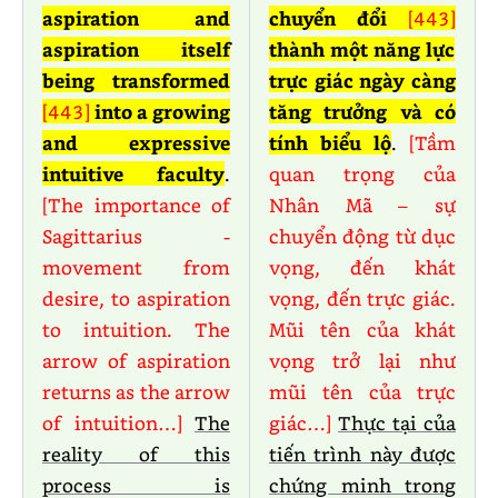
aspiration and
chuyển đổi
[443]
aspiration itself
thành một năng lực
being transformed
trực giác ngày càng
[443]
into a growing
tăng trưởng và có
and expressive
tính biểu lộ
.
[Tầm
intuitive faculty
.
quan trọng của
[The importance of
Nhân Mã – sự
Sagittarius -
chuyển động từ dục
movement from
vọng, đến khát
desire, to aspiration
vọng, đến trực giác.
to intuition. The
Mũi tên của khát
arrow of aspiration
vọng trở lại như
returns as the arrow
mũi tên của trực
of intuition…]
The
giác…]
Thực tại của
reality of this
tiến trình này được
process is
chứng minh trong