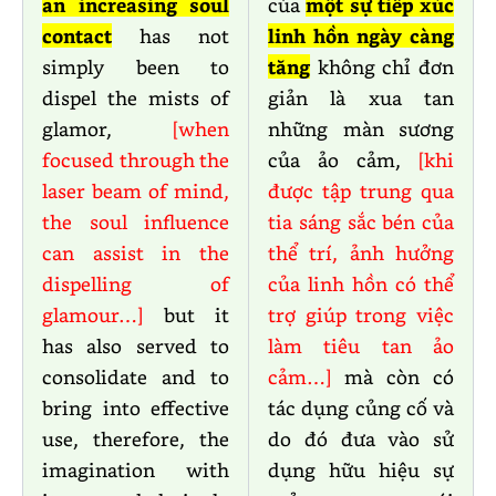
an increasing soul
của
một sự tiếp xúc
contact
has not
linh hồn ngày càng
simply been to
tăng
không chỉ đơn
dispel the mists of
giản là xua tan
glamor,
[when
những màn sương
focused through the
của ảo cảm,
[khi
laser beam of mind,
được tập trung qua
the soul influence
tia sáng sắc bén của
can assist in the
thể trí, ảnh hưởng
dispelling of
của linh hồn có thể
glamour…]
but it
trợ giúp trong việc
has also served to
làm tiêu tan ảo
consolidate and to
cảm…]
mà còn có
bring into effective
tác dụng củng cố và
use, therefore, the
do đó đưa vào sử
imagination with
dụng hữu hiệu sự