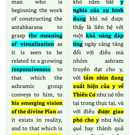
man who is
khó nắm bắt
ý
beginning the work
nghĩa của sự hình
of constructing the
dung
khi nó được
antahkarana to
thấy là liên hệ với
grasp
the meaning
một
khả năng đáp
of visualization
as
ứng
ngày càng tăng
it is seen to be
đối với điều mà
related to a growing
nhóm ashram
responsiveness
to
truyền đạt cho y,
that which the
với
tầm nhìn đang
ashramic group
xuất hiện của y về
conveys to him, to
Thiên Cơ
như nó tồn
his emerging vision
tại trong thực tại, và
of the divine Plan
as
với điều
được giao
it exists in reality,
phó cho y
như
hiệu
and to that which is
quả
hay thành quả