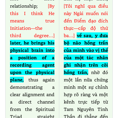
relationship;
[By
[Tôi nghĩ qua điều
this I think He
này Ngài muốn nói
means true
đến Điểm đạo đích
Initiation—the
thực—cấp độ thứ
third degree…]
ba…]
về sau, y đưa
later, he brings his
bộ não hồng trần
physical brain into
của mình vào vị thế
a position of a
của một tác nhân
recording agent
ghi nhận trên cõi
upon the physical
hồng trần,
nhờ đó
plane,
thus again
một lần nữa chứng
demonstrating a
minh một sự chỉnh
clear alignment and
hợp rõ ràng và một
a direct channel
kênh trực tiếp từ
from the Spiritual
Tam Nguyên Tinh
Triad straight
Thần đi thẳng đến