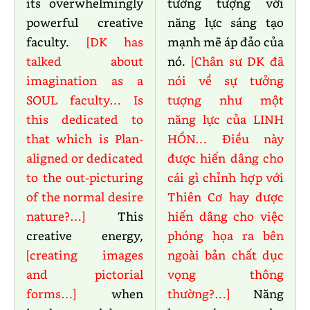
its overwhelmingly
tưởng tượng với
powerful creative
năng lực sáng tạo
faculty.
[DK has
mạnh mẽ áp đảo của
talked about
nó.
[Chân sư DK đã
imagination as a
nói về sự tưởng
SOUL faculty… Is
tượng như một
this dedicated to
năng lực của LINH
that which is Plan-
HỒN… Điều này
aligned or dedicated
được hiến dâng cho
to the out-picturing
cái gì chỉnh hợp với
of the normal desire
Thiên Cơ hay được
nature?…]
This
hiến dâng cho việc
creative energy,
phóng họa ra bên
[creating images
ngoài bản chất dục
and pictorial
vọng thông
forms…]
when
thường?…]
Năng