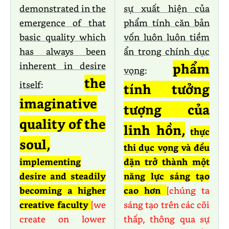
demonstrated in the
sự xuất hiện của
emergence of that
phẩm tính căn bản
basic quality which
vốn luôn luôn tiềm
has always been
ẩn trong chính dục
inherent in desire
phẩm
vọng
:
the
itself
:
tính tưởng
imaginative
tượng của
quality of the
linh hồn,
thực
soul,
thi dục vọng và đều
implementing
đặn trở thành một
desire and steadily
năng lực sáng tạo
becoming a higher
cao hơn
[chúng ta
creative faculty
[we
sáng tạo trên các cõi
create on lower
thấp, thông qua sự