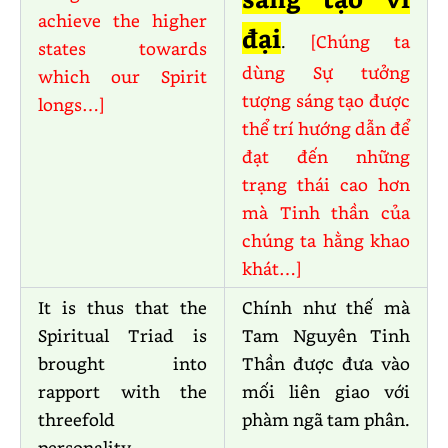
achieve the higher
đại
.
[Chúng ta
states towards
dùng Sự tưởng
which our Spirit
tượng sáng tạo được
longs…]
thể trí hướng dẫn để
đạt đến những
trạng thái cao hơn
mà Tinh thần của
chúng ta hằng khao
khát…]
It is thus that the
Chính như thế mà
Spiritual Triad is
Tam Nguyên Tinh
brought into
Thần được đưa vào
rapport with the
mối liên giao với
threefold
phàm ngã tam phân.
personality.