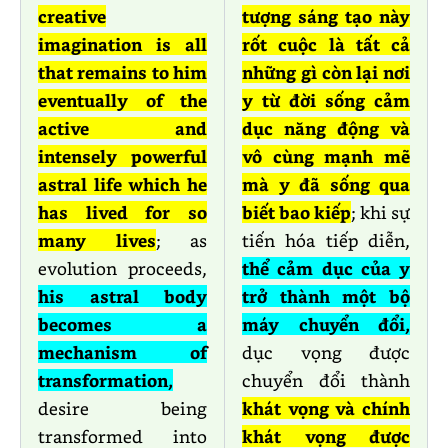
creative
tượng sáng tạo này
imagination is all
rốt cuộc là tất cả
that remains to him
những gì còn lại nơi
eventually of the
y từ đời sống cảm
active and
dục năng động và
intensely powerful
vô cùng mạnh mẽ
astral life which he
mà y đã sống qua
has lived for so
biết bao kiếp
; khi sự
many lives
; as
tiến hóa tiếp diễn,
evolution proceeds,
thể cảm dục của y
his astral body
trở thành một bộ
becomes a
máy chuyển đổi,
mechanism of
dục vọng được
transformation,
chuyển đổi thành
desire being
khát vọng và chính
transformed into
khát vọng được