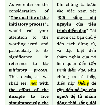
As we enter on the
Khi chúng ta bước
consideration of
vào việc xem xét
“
The dual life of the
“
Đời sống nhị
initiatory process
” I
nguyên của tiến
would call your
trình điểm đạo
”, Tôi
attention to the
muốn các bạn chú ý
wording used, and
đến cách dùng từ,
particularly to its
và đặc biệt đến
significance in
thâm nghĩa của nó
reference to
the
liên quan đến
tiến
initiatory process
.
trình điểm đạo
.
Như
This deals, as we
chúng ta sẽ thấy,
shall see,
not
with
điều này
không
đề
the effort of the
cập đến nỗ lực của
disciple to live
người đệ tử nhằm
simultaneously the
đồng thời sống đời