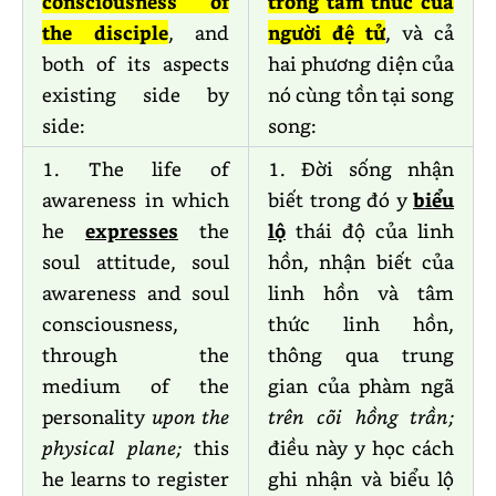
consciousness of
trong tâm thức của
the disciple
, and
người đệ tử
, và cả
both of its aspects
hai phương diện của
existing side by
nó cùng tồn tại song
side:
song:
1. The life of
1. Đời sống nhận
awareness in which
biết trong đó y
biểu
he
expresses
the
lộ
thái độ của linh
soul attitude, soul
hồn, nhận biết của
awareness and soul
linh hồn và tâm
consciousness,
thức linh hồn,
through the
thông qua trung
medium of the
gian của phàm ngã
personality
upon the
trên cõi hồng trần;
physical plane;
this
điều này y học cách
he learns to register
ghi nhận và biểu lộ