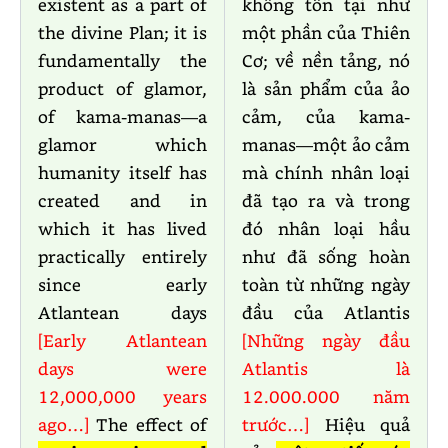
existent as a part of
không tồn tại như
the divine Plan; it is
một phần của Thiên
fundamentally the
Cơ; về nền tảng, nó
product of glamor,
là sản phẩm của ảo
of kama-manas—a
cảm, của kama-
glamor which
manas—một ảo cảm
humanity itself has
mà chính nhân loại
created and in
đã tạo ra và trong
which it has lived
đó nhân loại hầu
practically entirely
như đã sống hoàn
since early
toàn từ những ngày
Atlantean days
đầu của Atlantis
[Early Atlantean
[Những ngày đầu
days were
Atlantis là
12,000,000 years
12.000.000 năm
ago…]
The effect of
trước…]
Hiệu quả