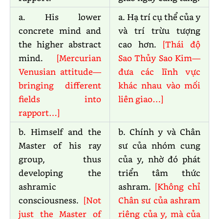
a. His lower
a. Hạ trí cụ thể của y
concrete mind and
và trí trừu tượng
the higher abstract
cao hơn.
[Thái độ
mind.
[Mercurian
Sao Thủy Sao Kim—
Venusian attitude—
đưa các lĩnh vực
bringing different
khác nhau vào mối
fields into
liên giao…]
rapport…]
b. Himself and the
b. Chính y và Chân
Master of his ray
sư của nhóm cung
group, thus
của y, nhờ đó phát
developing the
triển tâm thức
ashramic
ashram.
[Không chỉ
consciousness.
[Not
Chân sư của ashram
just the Master of
riêng của y, mà của