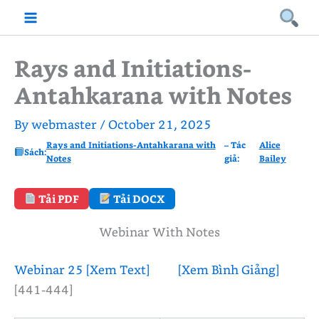
Skip
to
content
Rays and Initiations-
Antahkarana with Notes
By
webmaster
/
October 21, 2025
Rays and Initiations-Antahkarana with
– Tác
Alice
Sách:
Notes
giả:
Bailey
Tải PDF
Tải DOCX
Webinar With Notes
Webinar 25
[Xem Text]
[Xem Bình Giảng]
[441-444]