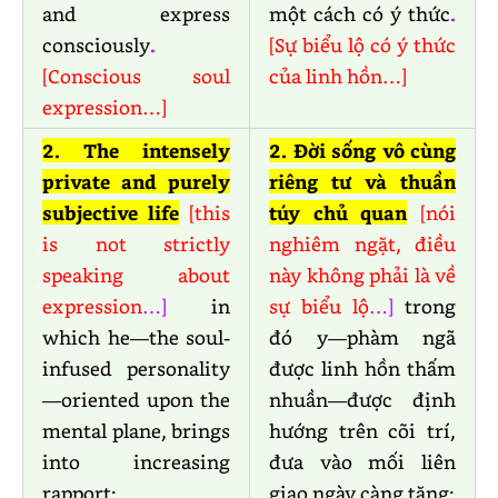
and express
một cách có ý thức
.
consciously
.
[Sự biểu lộ có ý thức
[Conscious soul
của linh hồn…]
expression…]
2. The intensely
2. Đời sống vô cùng
private and purely
riêng tư và thuần
subjective life
[this
túy chủ quan
[nói
is not strictly
nghiêm ngặt, điều
speaking about
này không phải là về
expression
…]
in
sự biểu lộ
…]
trong
which he—the soul-
đó y—phàm ngã
infused personality
được linh hồn thấm
—oriented upon the
nhuần—được định
mental plane, brings
hướng trên cõi trí,
into increasing
đưa vào mối liên
rapport:
giao ngày càng tăng: