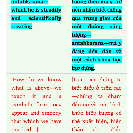
antahkarana—
tượng điều mà y trở
which he is steadily
nên nhận biết thông
and scientifically
qua trung gian của
creating
.
một đường năng
lượng—
antahkarana—mà y
đang đều đặn và
một cách khoa học
tạo dựng
.
[How do we know
[Làm sao chúng ta
what is above—we
biết điều ở trên cao
touch it and a
—chúng ta chạm
symbolic form may
đến nó và một hình
appear and embody
thức biểu tượng có
that which we have
thể xuất hiện, hiện
touched…]
thân cho điều