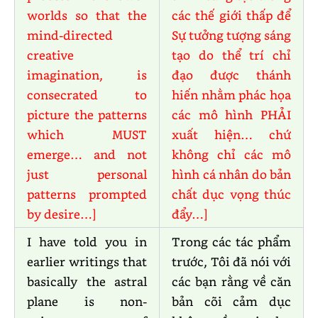
worlds so that the
các thế giới thấp để
mind-directed
Sự tưởng tượng sáng
creative
tạo do thể trí chỉ
imagination, is
đạo được thánh
consecrated to
hiến nhằm phác họa
picture the patterns
các mô hình PHẢI
which MUST
xuất hiện… chứ
emerge… and not
không chỉ các mô
just personal
hình cá nhân do bản
patterns prompted
chất dục vọng thúc
by desire…]
đẩy…]
I have told you in
Trong các tác phẩm
earlier writings that
trước, Tôi đã nói với
basically the astral
các bạn rằng về căn
plane is non-
bản cõi cảm dục