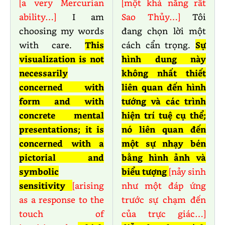
[a very Mercurian
[một khả năng rất
ability…]
I am
Sao Thủy…]
Tôi
choosing my words
đang chọn lời một
with care.
This
cách cẩn trọng.
Sự
visualization is not
hình dung này
necessarily
không nhất thiết
concerned with
liên quan đến hình
form and with
tướng và các trình
concrete mental
hiện trí tuệ cụ thể;
presentations; it is
nó liên quan đến
concerned with a
một sự nhạy bén
pictorial and
bằng hình ảnh và
symbolic
biểu tượng
[nảy sinh
sensitivity
[arising
như một đáp ứng
as a response to the
trước sự chạm đến
touch of
của trực giác…]