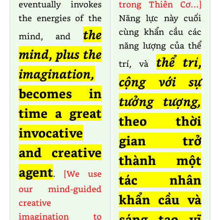
eventually invokes
trong Thiên Cơ…]
the energies of the
Năng lực này cuối
cùng khẩn cầu các
the
mind, and
năng lượng của thể
mind
,
plus the
thể trí
,
trí, và
imagination,
cộng với sự
becomes in
tưởng tượng,
time a great
theo thời
invocative
gian trở
and creative
thành một
agent
.
[We use
tác nhân
our mind-guided
khẩn cầu và
creative
imagination to
sáng tạo vĩ