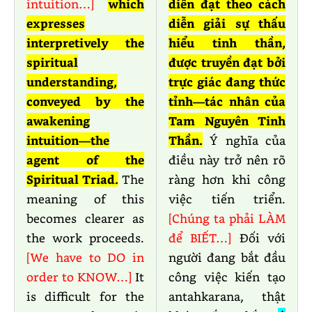
intuition…]
which
diễn đạt theo cách
expresses
diễn giải sự thấu
interpretively the
hiểu tinh thần,
spiritual
được truyền đạt bởi
understanding,
trực giác đang thức
conveyed by the
tỉnh—tác nhân của
awakening
Tam Nguyên Tinh
intuition—the
Thần.
Ý nghĩa của
agent of the
điều này trở nên rõ
Spiritual Triad.
The
ràng hơn khi công
meaning of this
việc tiến triển.
becomes clearer as
[Chúng ta phải LÀM
the work proceeds.
để BIẾT…]
Đối với
[We have to DO in
người đang bắt đầu
order to KNOW…]
It
công việc kiến tạo
is difficult for the
antahkarana, thật