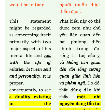
would-be initiate…
người muốn được
điểm đạo…
This statement
Phát biểu này có thể
might be regarded
được xem như chủ
as concerning itself
yếu liên quan đến
primarily with two
hai phương diện
major aspects of his
chính trong đời
mental life and
not
sống trí tuệ của y,
with the life of
và
không liên quan
relation between soul
đến đời sống tương
and personality
. It is
quan giữa linh hồn
proper,
và phàm ngã
. Do đó,
consequently, to see
thật đúng đắn khi
a duality existing
thấy
một nhị
in the
nguyên đang tồn tại