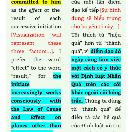
committed to him
của mỗi lần điểm
as the
effect
or the
đạo kế tiếp
[Sự hình
result of each
dung sẽ biểu trưng
successive initiation
cho ba yếu tố này…]
.
[Visualization will
Tôi thích từ “hiệu
represent these
quả” hơn từ “thành
three factors…]
. I
quả”, vì
điểm đạo đồ
prefer the word
ngày càng làm việc
“effect” to the word
một cách có ý thức
“result,” for
the
với Định luật Nhân
initiate
Quả trên các cõi
increasingly works
khác ngoài cõi hồng
consciously with
trần.
Chúng ta dùng
the Law of Cause
từ “thành quả” để
and Effect on
diễn tả các hệ quả
planes other than
của Định luật vũ trụ