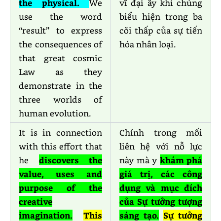
the physical.
We
vĩ đại ấy khi chúng
use the word
biểu hiện trong ba
“result” to express
cõi thấp của sự tiến
the consequences of
hóa nhân loại.
that great cosmic
Law as they
demonstrate in the
three worlds of
human evolution.
It is in connection
Chính trong mối
with this effort that
liên hệ với nỗ lực
he
discovers the
này mà y
khám phá
value, uses and
giá trị, các công
purpose of the
dụng và mục đích
creative
của Sự tưởng tượng
imagination.
This
sáng tạo.
Sự tưởng