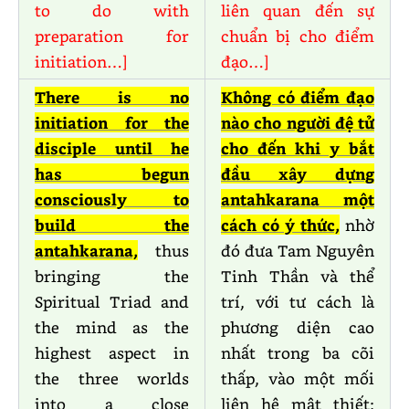
to do with
liên quan đến sự
preparation for
chuẩn bị cho điểm
initiation…]
đạo…]
There is no
Không có điểm đạo
initiation for the
nào cho người đệ tử
disciple until he
cho đến khi y bắt
has begun
đầu xây dựng
consciously to
antahkarana một
build the
cách có ý thức,
nhờ
antahkarana,
thus
đó đưa Tam Nguyên
bringing the
Tinh Thần và thể
Spiritual Triad and
trí, với tư cách là
the mind as the
phương diện cao
highest aspect in
nhất trong ba cõi
the three worlds
thấp, vào một mối
into a close
liên hệ mật thiết;