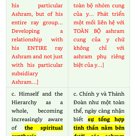
his particular
toàn bộ nhóm cung
Ashram, but of his
của y… Phát triển
entire ray group…
một mối liên hệ với
Developing a
TOÀN BỘ ashram
relationship with
cung của y chứ
his ENTIRE ray
không chỉ với
Ashram and not just
ashram phụ riêng
with his particular
biệt của y…]
subsidiary
Ashram…]
c. Himself and the
c. Chính y và Thánh
Hierarchy as a
Đoàn như một toàn
whole, becoming
thể, ngày càng nhận
increasingly aware
biết
sự tổng hợp
of
the spiritual
tinh thần nằm bên