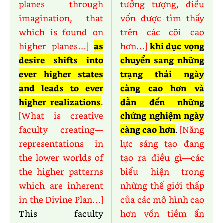
planes through
tưởng tượng, điều
imagination, that
vốn được tìm thấy
which is found on
trên các cõi cao
higher planes…]
as
hơn…]
khi dục vọng
desire shifts into
chuyển sang những
ever higher states
trạng thái ngày
and leads to ever
càng cao hơn và
higher realizations
.
dẫn đến những
[What is creative
chứng nghiệm ngày
faculty creating—
càng cao hơn
.
[Năng
representations in
lực sáng tạo đang
the lower worlds of
tạo ra điều gì—các
the higher patterns
biểu hiện trong
which are inherent
những thế giới thấp
in the Divine Plan…]
của các mô hình cao
This faculty
hơn vốn tiềm ẩn