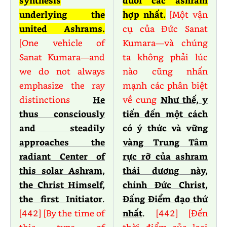
synthesis
dưới các ashram
underlying the
hợp nhất.
[Một vận
united Ashrams.
cụ của Đức Sanat
[One vehicle of
Kumara—và chúng
Sanat Kumara—and
ta không phải lúc
we do not always
nào cũng nhấn
emphasize the ray
mạnh các phân biệt
distinctions
He
về cung
Như thế, y
thus consciously
tiến đến một cách
and steadily
có ý thức và vững
approaches the
vàng Trung Tâm
radiant Center of
rực rỡ của ashram
this solar Ashram,
thái dương này,
the Christ Himself,
chính Đức Christ,
the first Initiator
.
Đấng Điểm đạo thứ
[442]
[By the time of
nhất
.
[442]
[Đến