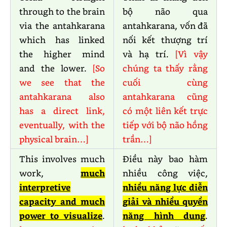
through to the brain
bộ não qua
via the antahkarana
antahkarana, vốn đã
which has linked
nối kết thượng trí
the higher mind
và hạ trí.
[Vì vậy
and the lower.
[So
chúng ta thấy rằng
we see that the
cuối cùng
antahkarana also
antahkarana cũng
has a direct link,
có một liên kết trực
eventually, with the
tiếp với bộ não hồng
physical brain…]
trần…]
This involves much
Điều này bao hàm
work,
much
nhiều công việc,
interpretive
nhiều năng lực diễn
capacity and much
giải và nhiều quyền
power to visualize
.
năng hình dung
.