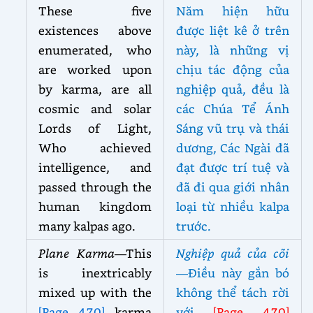
These five
Năm hiện hữu
existences above
được liệt kê ở trên
enumerated, who
này, là những vị
are worked upon
chịu tác động của
by karma, are all
nghiệp quả, đều là
cosmic and solar
các Chúa Tể Ánh
Lords of Light,
Sáng vũ trụ và thái
Who achieved
dương, Các Ngài đã
intelligence, and
đạt được trí tuệ và
passed through the
đã đi qua giới nhân
human kingdom
loại từ nhiều kalpa
many kalpas ago.
trước.
Plane Karma
—This
Nghiệp quả của cõi
is inextricably
—Điều này gắn bó
mixed up with the
không thể tách rời
[Page 470]
karma
với
[Page 470]