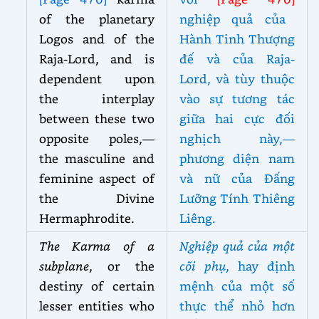
of the planetary
nghiệp quả của
Logos and of the
Hành Tinh Thượng
Raja-Lord, and is
đế và của Raja-
dependent upon
Lord, và tùy thuộc
the interplay
vào sự tương tác
between these two
giữa hai cực đối
opposite poles,—
nghịch này,—
the masculine and
phương diện nam
feminine aspect of
và nữ của Đấng
the Divine
Lưỡng Tính Thiêng
Hermaphrodite.
Liêng.
The Karma of a
Nghiệp quả của một
subplane
, or the
cõi phụ
, hay định
destiny of certain
mệnh của một số
lesser entities who
thực thể nhỏ hơn