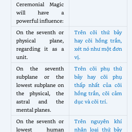
Ceremonial Magic
will have a
powerful influence:
On the seventh or
Trên cõi thứ bảy
physical plane,
hay cõi hồng trần,
regarding it as a
xét nó như một đơn
unit.
vị.
On the seventh
Trên cõi phụ thứ
subplane or the
bảy hay cõi phụ
lowest subplane on
thấp nhất của cõi
the physical, the
hồng trần, cõi cảm
astral and the
dục và cõi trí.
mental planes.
On the seventh or
Trên nguyên khí
lowest human
nhân loại thứ bảy