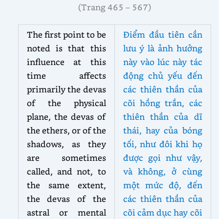
(Trang 465 – 567)
The first point to be
Điểm đầu tiên cần
noted is that this
lưu ý là ảnh hưởng
influence at this
này vào lúc này tác
time affects
động chủ yếu đến
primarily the devas
các thiên thần của
of the physical
cõi hồng trần, các
plane, the devas of
thiên thần của dĩ
the ethers, or of the
thái, hay của bóng
shadows, as they
tối, như đôi khi họ
are sometimes
được gọi như vậy,
called, and
not, to
và không, ở cùng
the same extent,
một mức độ, đến
the devas of the
các thiên thần của
astral or mental
cõi cảm dục hay cõi