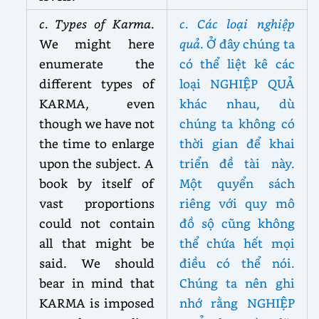
c. Types of Karma
.
c. Các loại nghiệp
We might here
quả
. Ở đây chúng ta
enumerate the
có thể liệt kê các
different types of
loại NGHIỆP QUẢ
KARMA, even
khác nhau, dù
though we have not
chúng ta không có
the time to enlarge
thời gian để khai
upon the subject. A
triển đề tài này.
book by itself of
Một quyển sách
vast proportions
riêng với quy mô
could not contain
đồ sộ cũng không
all that might be
thể chứa hết mọi
said. We should
điều có thể nói.
bear in mind that
Chúng ta nên ghi
KARMA is imposed
nhớ rằng NGHIỆP