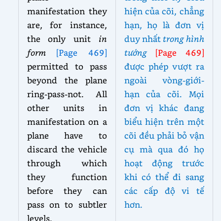
manifestation they
hiện của cõi, chẳng
are, for instance,
hạn, họ là đơn vị
the only unit
in
duy nhất
trong hình
form
[Page 469]
tướng
[Page 469]
permitted to pass
được phép vượt ra
beyond the plane
ngoài vòng-giới-
ring-pass-not. All
hạn của cõi. Mọi
other units in
đơn vị khác đang
manifestation on a
biểu hiện trên một
plane have to
cõi đều phải bỏ vận
discard the vehicle
cụ mà qua đó họ
through which
hoạt động trước
they function
khi có thể đi sang
before they can
các cấp độ vi tế
pass on to subtler
hơn.
levels.