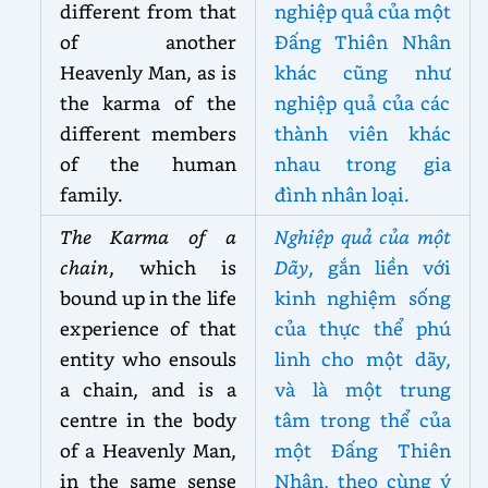
different from that
nghiệp quả của một
of another
Đấng Thiên Nhân
Heavenly Man, as is
khác cũng như
the karma of the
nghiệp quả của các
different members
thành viên khác
of the human
nhau trong gia
family.
đình nhân loại.
The Karma of a
Nghiệp quả của một
chain
, which is
Dãy
, gắn liền với
bound up in the life
kinh nghiệm sống
experience of that
của thực thể phú
entity who ensouls
linh cho một dãy,
a chain, and is a
và là một trung
centre in the body
tâm trong thể của
of a Heavenly Man,
một Đấng Thiên
in the same sense
Nhân, theo cùng ý