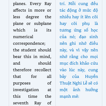
planes. Every Ray
trí. Mỗi cung đều
affects in more or
tác động ở mức độ
less degree the
nhiều hay ít lên cõi
plane or subplane
hay cõi phụ là
which is its
tương ứng số học
numerical
của nó; đạo sinh
correspondence;
nên ghi nhớ điều
the student should
này, và vì vậy nên
bear this in mind,
nhớ rằng cho mọi
and should
mục đích khảo cứu
therefore recollect
vào lúc này, cung
that for all
bảy của Huyền
purposes of
Thuật Nghi Lễ sẽ có
investigation at
một ảnh hưởng
this time the
mạnh mẽ:
seventh Ray of