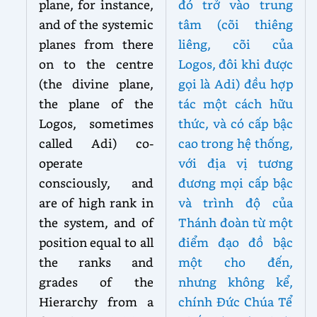
plane, for instance,
đó trở vào trung
and of the systemic
tâm (cõi thiêng
planes from there
liêng, cõi của
on to the centre
Logos, đôi khi được
(the divine plane,
gọi là Adi) đều hợp
the plane of the
tác một cách hữu
Logos, sometimes
thức, và có cấp bậc
called Adi) co-
cao trong hệ thống,
operate
với địa vị tương
consciously, and
đương mọi cấp bậc
are of high rank in
và trình độ của
the system, and of
Thánh đoàn từ một
position equal to all
điểm đạo đồ bậc
the ranks and
một cho đến,
grades of the
nhưng không kể,
Hierarchy from a
chính Đức Chúa Tể