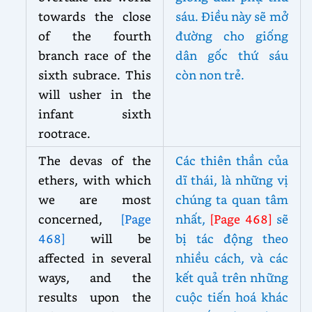
towards the close
sáu. Điều này sẽ mở
of the fourth
đường cho giống
branch race of the
dân gốc thứ sáu
sixth subrace. This
còn non trẻ.
will usher in the
infant sixth
rootrace.
The devas of the
Các thiên thần của
ethers, with which
dĩ thái, là những vị
we are most
chúng ta quan tâm
concerned,
[Page
nhất,
[Page 468]
sẽ
468]
will be
bị tác động theo
affected in several
nhiều cách, và các
ways, and the
kết quả trên những
results upon the
cuộc tiến hoá khác