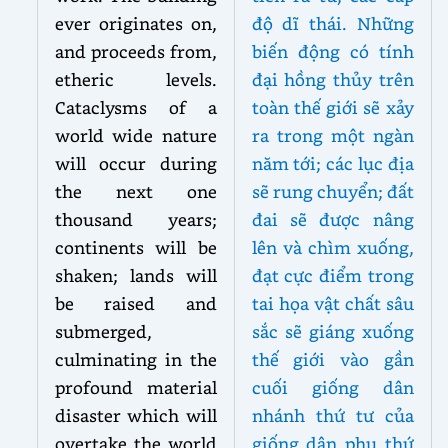
ever originates on,
độ dĩ thái. Những
and proceeds from,
biến động có tính
etheric levels.
đại hồng thủy trên
Cataclysms of a
toàn thế giới sẽ xảy
world wide nature
ra trong một ngàn
will occur during
năm tới; các lục địa
the next one
sẽ rung chuyển; đất
thousand years;
đai sẽ được nâng
continents will be
lên và chìm xuống,
shaken; lands will
đạt cực điểm trong
be raised and
tai họa vật chất sâu
submerged,
sắc sẽ giáng xuống
culminating in the
thế giới vào gần
profound material
cuối giống dân
disaster which will
nhánh thứ tư của
overtake the world
giống dân phụ thứ