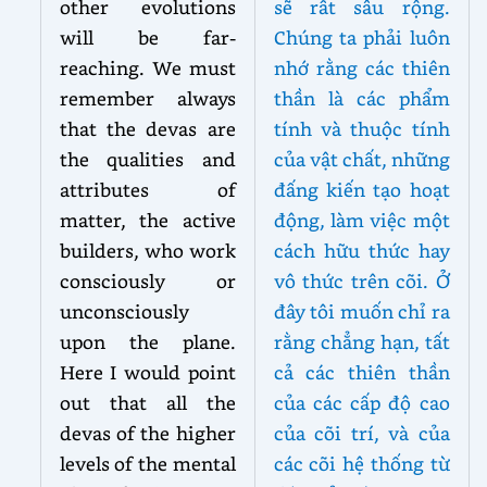
other evolutions
sẽ rất sâu rộng.
will be far-
Chúng ta phải luôn
reaching. We must
nhớ rằng các thiên
remember always
thần là các phẩm
that the devas are
tính và thuộc tính
the qualities and
của vật chất, những
attributes of
đấng kiến tạo hoạt
matter, the active
động, làm việc một
builders, who work
cách hữu thức hay
consciously or
vô thức trên cõi. Ở
unconsciously
đây tôi muốn chỉ ra
upon the plane.
rằng chẳng hạn, tất
Here I would point
cả các thiên thần
out that all the
của các cấp độ cao
devas of the higher
của cõi trí, và của
levels of the mental
các cõi hệ thống từ