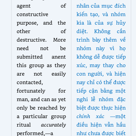
agent of
nhân của mục đích
constructive
kiến tạo, và nhóm
purpose, and the
kia là của sự hủy
other of
diệt. Không cần
destructive. More
trình bày thêm về
need not be
nhóm này vì họ
submitted anent
không dễ được tiếp
this group as they
xúc, may thay cho
are not easily
con người, và hiện
contacted,
nay chỉ có thể được
fortunately for
tiếp cận bằng một
man, and can as yet
nghi lễ nhóm đặc
only be reached by
biệt được thực hiện
a particular group
chính xác
—một
ritual
accurately
điều hiện vẫn hầu
performed,—a
như chưa được biết