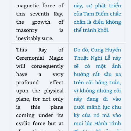
magnetic force of
này, sự phát triển
this seventh Ray,
của Tam Điểm chắc
the growth of
chắn là điều không
masonry is
thể tránh khỏi.
inevitably sure.
This Ray of
Do đó, Cung Huyền
Ceremonial Magic
Thuật Nghi Lễ này
will consequently
sẽ có một ảnh
have a very
hưởng rất sâu xa
profound effect
trên cõi hồng trần,
upon the physical
vì không những cõi
plane, for not only
này đang đi vào
is this plane
dưới mãnh lực chu
coming under its
kỳ của nó mà vào
cyclic force but at
mọi lúc Hành Tinh