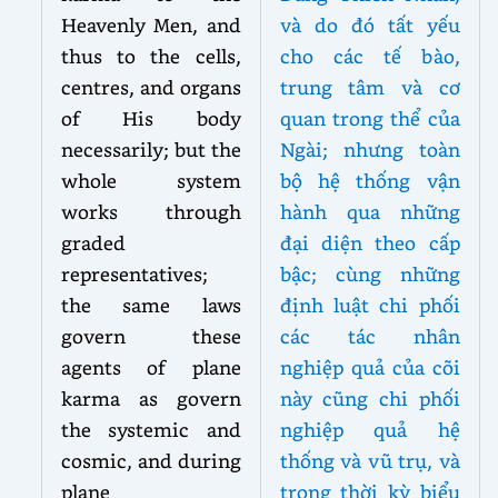
Heavenly Men, and
và do đó tất yếu
thus to the cells,
cho các tế bào,
centres, and organs
trung tâm và cơ
of His body
quan trong thể của
necessarily; but the
Ngài; nhưng toàn
whole system
bộ hệ thống vận
works through
hành qua những
graded
đại diện theo cấp
representatives;
bậc; cùng những
the same laws
định luật chi phối
govern these
các tác nhân
agents of plane
nghiệp quả của cõi
karma as govern
này cũng chi phối
the systemic and
nghiệp quả hệ
cosmic, and during
thống và vũ trụ, và
plane
trong thời kỳ biểu