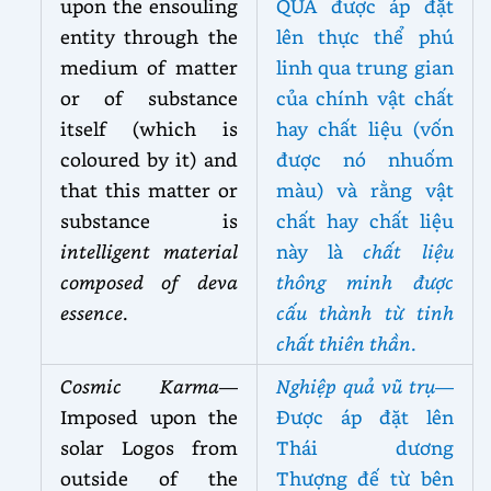
upon the ensouling
QUẢ được áp đặt
entity through the
lên thực thể phú
medium of matter
linh qua trung gian
or of substance
của chính vật chất
itself (which is
hay chất liệu (vốn
coloured by it) and
được nó nhuốm
that
this matter or
màu) và rằng vật
substance is
chất hay chất liệu
intelligent material
này là
chất liệu
composed of deva
thông minh được
essence
.
cấu thành từ tinh
chất thiên thần
.
Cosmic Karma
—
Nghiệp quả vũ trụ
—
Imposed upon the
Được áp đặt lên
solar Logos from
Thái dương
outside of the
Thượng đế từ bên