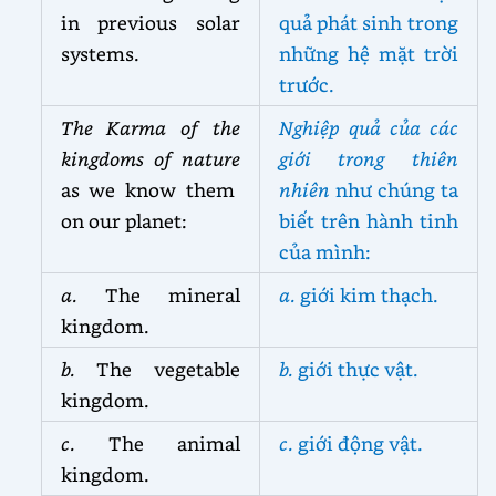
in previous solar
quả phát sinh trong
systems.
những hệ mặt trời
trước.
The Karma of the
Nghiệp quả của các
kingdoms of nature
giới trong thiên
as we know them
nhiên
như chúng ta
on our planet:
biết trên hành tinh
của mình:
a.
The mineral
a.
giới kim thạch.
kingdom.
b.
The vegetable
b.
giới thực vật.
kingdom.
c.
The animal
c.
giới động vật.
kingdom.