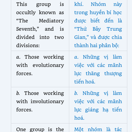
This group is
khí. Nhóm này
occultly known as
trong huyền bí học
“The Mediatory
được biết đến là
Seventh,” and is
“Thứ Bảy Trung
divided into two
Gian,” và được chia
divisions:
thành hai phân bộ:
a
. Those working
a
. Những vị làm
with evolutionary
việc với các mãnh
forces.
lực thăng thượng
tiến hoá.
b.
Those working
b.
Những vị làm
with involutionary
việc với các mãnh
forces.
lực giáng hạ tiến
hoá.
One group is the
Một nhóm là tác