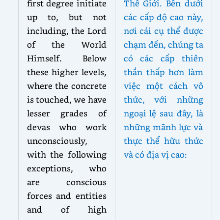
first degree initiate
Thế Giới. Bên dưới
up to, but not
các cấp độ cao này,
including, the Lord
nơi cái cụ thể được
of the World
chạm đến, chúng ta
Himself. Below
có các cấp thiên
these higher levels,
thần thấp hơn làm
where the concrete
việc một cách vô
is touched, we have
thức, với những
lesser grades of
ngoại lệ sau đây, là
devas who work
những mãnh lực và
unconsciously,
thực thể hữu thức
with the following
và có địa vị cao:
exceptions, who
are conscious
forces and entities
and of high