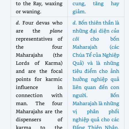
to the Ray, waxing
cung, tăng hay
or waning.
giảm.
d
. Four devas who
d
. Bốn thiên thần là
are the
plane
những đại diện
của
representatives of
cõi
cho bốn
the four
Maharajah (các
Maharajahs (the
Chúa Tể của Nghiệp
Lords of Karma)
Quả) và là những
and are the focal
tiêu điểm cho ảnh
points for karmic
hưởng nghiệp quả
influence in
liên quan đến con
connection with
người. Bốn
man. The four
Maharajah là những
Maharajahs are the
vị phân phối
dispensers of
nghiệp quả cho các
karma to the
Đấng Thiên Nhân,