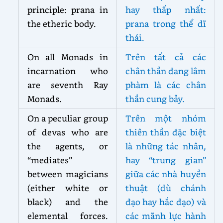
principle: prana in
hay thấp nhất:
the etheric body.
prana trong thể dĩ
thái.
On all Monads in
Trên tất cả các
incarnation who
chân thần đang lâm
are seventh Ray
phàm là các chân
Monads.
thần cung bảy.
On a peculiar group
Trên một nhóm
of devas who are
thiên thần đặc biệt
the agents, or
là những tác nhân,
“mediates”
hay “trung gian”
between magicians
giữa các nhà huyền
(either white or
thuật (dù chánh
black) and the
đạo hay hắc đạo) và
elemental forces.
các mãnh lực hành