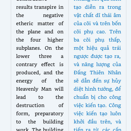
results transpire in
tạo diễn ra trong
the negative
vật chất dĩ thái âm
etheric matter of
của cõi và trên bốn
the plane and on
cõi phụ cao. Trên
the four higher
ba cõi phụ thấp,
subplanes. On the
một hiệu quả trái
lower three a
ngược được tạo ra,
contrary effect is
và năng lượng của
produced, and the
Đấng Thiên Nhân
energy of the
sẽ dẫn đến sự hủy
Heavenly Man will
diệt hình tướng, để
lead to the
chuẩn bị cho công
destruction of
việc kiến tạo. Công
form, preparatory
việc kiến tạo luôn
to the building
khởi đầu trên, và
work. The building
tiến ra từ, các cấp