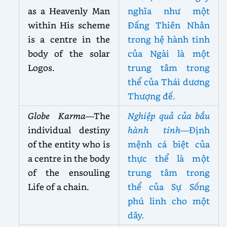
as a Heavenly Man
nghĩa như một
within His scheme
Đấng Thiên Nhân
is a centre in the
trong hệ hành tinh
body of the solar
của Ngài là một
Logos.
trung tâm trong
thể của Thái dương
Thượng đế.
Globe Karma
—The
Nghiệp quả của bầu
individual destiny
hành tinh
—Định
of the entity who is
mệnh cá biệt của
a centre in the body
thực thể là một
of the ensouling
trung tâm trong
Life of a chain.
thể của Sự Sống
phú linh cho một
dãy.