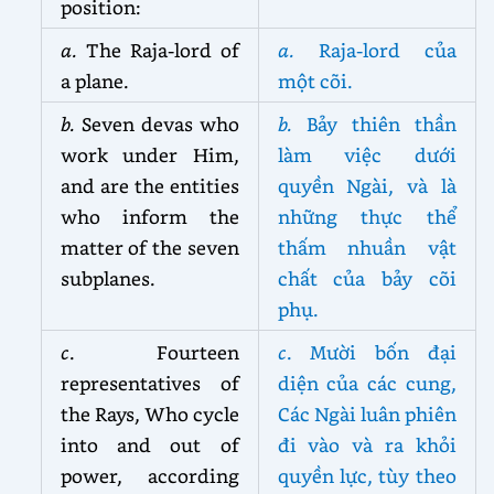
position:
a.
The Raja-lord of
a.
Raja-lord của
a plane.
một cõi.
b.
Seven devas who
b.
Bảy thiên thần
work under Him,
làm việc dưới
and are the entities
quyền Ngài, và là
who inform the
những thực thể
matter of the seven
thấm nhuần vật
subplanes.
chất của bảy cõi
phụ.
c
. Fourteen
c
. Mười bốn đại
representatives of
diện của các cung,
the Rays, Who cycle
Các Ngài luân phiên
into and out of
đi vào và ra khỏi
power, according
quyền lực, tùy theo