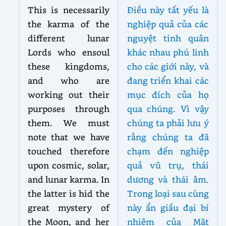
This is necessarily
Điều này tất yếu là
the karma of the
nghiệp quả của các
different lunar
nguyệt tinh quân
Lords who ensoul
khác nhau phú linh
these kingdoms,
cho các giới này, và
and who are
đang triển khai các
working out their
mục đích của họ
purposes through
qua chúng. Vì vậy
them. We must
chúng ta phải lưu ý
note that we have
rằng chúng ta đã
touched therefore
chạm đến nghiệp
upon cosmic, solar,
quả vũ trụ, thái
and lunar karma. In
dương và thái âm.
the latter is hid the
Trong loại sau cùng
great mystery of
này ẩn giấu đại bí
the Moon, and her
nhiệm của Mặt