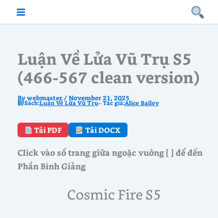
Skip
to
content
Luận Về Lửa Vũ Trụ S5
(466-567 clean version)
By
webmaster
/
November 21, 2025
Sách:
Luận Về Lửa Vũ Trụ
– Tác giả:
Alice Bailey
Tải PDF
Tải DOCX
Click vào số trang giữa ngoặc vuông [ ] để đến
Phần Bình Giảng
Cosmic Fire S5