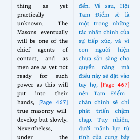
thing as yet
đến. Về sau, Hội
practically
Tam Điểm sẽ là
unknown. The
một trong những
Masons eventually
tác nhân chính của
will be one of the
sự tiếp xúc, và vì
chief agents of
con người hiện
contact, and as
chưa sẵn sàng cho
men are as yet not
quyền năng mà
ready for such
điều này sẽ đặt vào
power as this will
tay họ,
[Page 467]
put into their
nên Tam Điểm
hands,
[Page 467]
chân chính sẽ chỉ
true masonry will
phát triển chậm
develop but slowly.
chạp. Tuy nhiên,
Nevertheless,
dưới mãnh lực từ
under the
tính của cung bảy