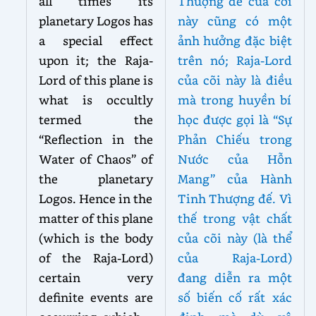
all times its
Thượng đế của cõi
planetary Logos has
này cũng có một
a special effect
ảnh hưởng đặc biệt
upon it; the Raja-
trên nó; Raja-Lord
Lord of this plane is
của cõi này là điều
what is occultly
mà trong huyền bí
termed the
học được gọi là “Sự
“Reflection in the
Phản Chiếu trong
Water of Chaos” of
Nước của Hỗn
the planetary
Mang” của Hành
Logos. Hence in the
Tinh Thượng đế. Vì
matter of this plane
thế trong vật chất
(which is the body
của cõi này (là thể
of the Raja-Lord)
của Raja-Lord)
certain very
đang diễn ra một
definite events are
số biến cố rất xác