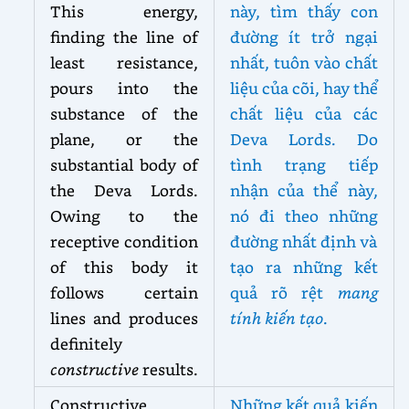
This energy,
này, tìm thấy con
finding the line of
đường ít trở ngại
least resistance,
nhất, tuôn vào chất
pours into the
liệu của cõi, hay thể
substance of the
chất liệu của các
plane, or the
Deva Lords. Do
substantial body of
tình trạng tiếp
the Deva Lords.
nhận của thể này,
Owing to the
nó đi theo những
receptive condition
đường nhất định và
of this body it
tạo ra những kết
follows certain
quả rõ rệt
mang
lines and produces
tính kiến tạo
.
definitely
constructive
results.
Constructive
Những kết quả kiến