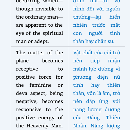
occurring which—
định mà—dù vô
though invisible to
hình đối với người
the ordinary man—
thường—lại hiển
are apparent to the
nhiên trước mắt
eye of the spiritual
con người tinh
man or adept.
thần hay chân sư.
The matter of the
Vật chất của cõi trở
plane becomes
nên tiếp nhận
receptive to
mãnh lực dương vì
positive force for
phương diện nữ
the feminine or
tính hay thiên
deva aspect, being
thần, vốn là âm, trở
negative, becomes
nên đáp ứng với
responsive to the
năng lượng dương
positive energy of
của Đấng Thiên
the Heavenly Man.
Nhân. Năng lượng