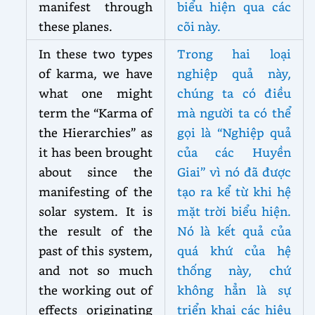
manifest through
biểu hiện qua các
these planes.
cõi này.
In these two types
Trong hai loại
of karma, we have
nghiệp quả này,
what one might
chúng ta có điều
term the “Karma of
mà người ta có thể
the Hierarchies” as
gọi là “Nghiệp quả
it has been brought
của các Huyền
about since the
Giai” vì nó đã được
manifesting of the
tạo ra kể từ khi hệ
solar system. It is
mặt trời biểu hiện.
the result of the
Nó là kết quả của
past
of this system,
quá khứ của hệ
and not so much
thống này, chứ
the working out of
không hẳn là sự
effects originating
triển khai các hiệu