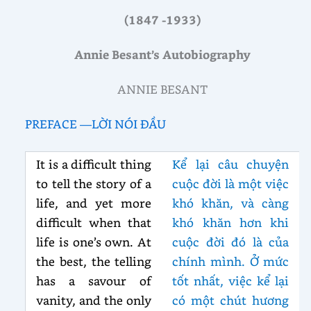
(1847 -1933)
Annie Besant’s Autobiography
ANNIE BESANT
PREFACE —LỜI NÓI ĐẦU
It is a difficult thing
Kể lại câu chuyện
to tell the story of a
cuộc đời là một việc
life, and yet more
khó khăn, và càng
difficult when that
khó khăn hơn khi
life is one’s own. At
cuộc đời đó là của
the best, the telling
chính mình. Ở mức
has a savour of
tốt nhất, việc kể lại
vanity, and the only
có một chút hương