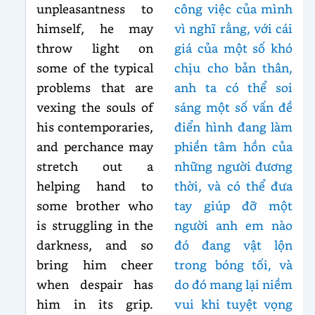
unpleasantness to
công việc của mình
himself, he may
vì nghĩ rằng, với cái
throw light on
giá của một số khó
some of the typical
chịu cho bản thân,
problems that are
anh ta có thể soi
vexing the souls of
sáng một số vấn đề
his contemporaries,
điển hình đang làm
and perchance may
phiền tâm hồn của
stretch out a
những người đương
helping hand to
thời, và có thể đưa
some brother who
tay giúp đỡ một
is struggling in the
người anh em nào
darkness, and so
đó đang vật lộn
bring him cheer
trong bóng tối, và
when despair has
do đó mang lại niềm
him in its grip.
vui khi tuyệt vọng