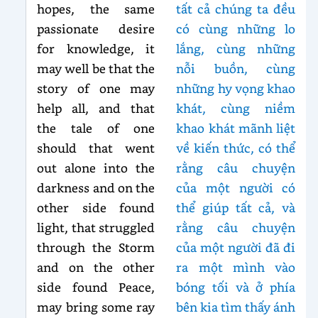
hopes, the same
tất cả chúng ta đều
passionate desire
có cùng những lo
for knowledge, it
lắng, cùng những
may well be that the
nỗi buồn, cùng
story of one may
những hy vọng khao
help all, and that
khát, cùng niềm
the tale of one
khao khát mãnh liệt
should that went
về kiến thức, có thể
out alone into the
rằng câu chuyện
darkness and on the
của một người có
other side found
thể giúp tất cả, và
light, that struggled
rằng câu chuyện
through the Storm
của một người đã đi
and on the other
ra một mình vào
side found Peace,
bóng tối và ở phía
may bring some ray
bên kia tìm thấy ánh