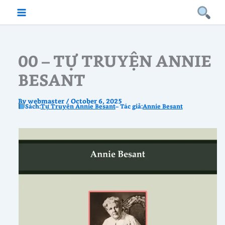
Skip
to
content
00 – TỰ TRUYỆN ANNIE
BESANT
By
webmaster
/
October 6, 2025
Sách:
Tự Truyện Annie Besant
– Tác giả:
Annie Besant