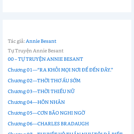
Tác giả:
Annie Besant
Tự Truyện Annie Besant
00 – TỰ TRUYỆN ANNIE BESANT
Chương 01—“RA KHỎI MỌI NƠI ĐỂ ĐẾN ĐÂY.”
Chương 02—THỜI THƠ ẤU SỚM
Chương 03—THỜI THIẾU NỮ
Chương 04—HÔN NHÂN
Chương 05—CƠN BÃO NGHI NGỜ
Chương 06—CHARLES BRADAUGH