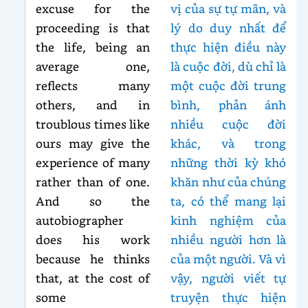
excuse for the
vị của sự tự mãn, và
proceeding is that
lý do duy nhất để
the life, being an
thực hiện điều này
average one,
là cuộc đời, dù chỉ là
reflects many
một cuộc đời trung
others, and in
bình, phản ánh
troublous times like
nhiều cuộc đời
ours may give the
khác, và trong
experience of many
những thời kỳ khó
rather than of one.
khăn như của chúng
And so the
ta, có thể mang lại
autobiographer
kinh nghiệm của
does his work
nhiều người hơn là
because he thinks
của một người. Và vì
that, at the cost of
vậy, người viết tự
some
truyện thực hiện