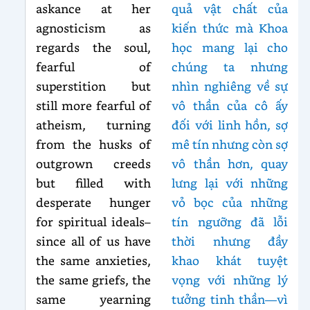
askance at her
quả vật chất của
agnosticism as
kiến thức mà Khoa
regards the soul,
học mang lại cho
fearful of
chúng ta nhưng
superstition but
nhìn nghiêng về sự
still more fearful of
vô thần của cô ấy
atheism, turning
đối với linh hồn, sợ
from the husks of
mê tín nhưng còn sợ
outgrown creeds
vô thần hơn, quay
but filled with
lưng lại với những
desperate hunger
vỏ bọc của những
for spiritual ideals–
tín ngưỡng đã lỗi
since all of us have
thời nhưng đầy
the same anxieties,
khao khát tuyệt
the same griefs, the
vọng với những lý
same yearning
tưởng tinh thần—vì