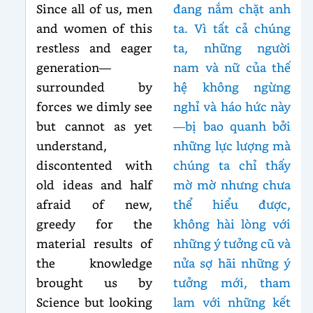
Since all of us, men
đang nắm chặt anh
and women of this
ta. Vì tất cả chúng
restless and eager
ta, những người
generation—
nam và nữ của thế
surrounded by
hệ không ngừng
forces we dimly see
nghỉ và háo hức này
but cannot as yet
—bị bao quanh bởi
understand,
những lực lượng mà
discontented with
chúng ta chỉ thấy
old ideas and half
mờ mờ nhưng chưa
afraid of new,
thể hiểu được,
greedy for the
không hài lòng với
material results of
những ý tưởng cũ và
the knowledge
nửa sợ hãi những ý
brought us by
tưởng mới, tham
Science but looking
lam với những kết