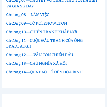
Chương 07—THUYẾT VÔ THẦN NHƯ TÔI ĐÃ BIẾT
VÀ GIẢNG DẠY
Chương 08— LÀM VIỆC
Chương 09—TỜ RƠI KNOWLTON
Chương 10—CHIẾN TRANH KHẮP NƠI
Chương 11—CUỘC ĐẤU TRANH CỦA ÔNG
BRADLAUGH
Chương 12——VẪN CÒN CHIẾN ĐẤU
Chương 13—CHỦ NGHĨA XÃ HỘI
Chương 14—QUA BÃO TỐ ĐẾN HÒA BÌNH