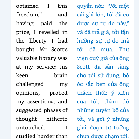
obtained I this
quyền nói: “Với một
freedom,” and
cái giá lớn, tôi đã có
having paid the
được sự tự do này,”
price, I revelled in
và đã trả giá, tôi tận
the liberty I had
hưởng sự tự do mà
bought. Mr. Scott’s
tôi đã mua. Thư
valuable library was
viện quý giá của ông
at my service; his
Scott đã sẵn sàng
keen brain
cho tôi sử dụng; bộ
challenged my
óc sắc bén của ông
opinions, probed
thách thức ý kiến
my assertions, and
của tôi, thăm dò
suggested phases of
những tuyên bố của
thought hitherto
tôi, và gợi ý những
untouched. I
giai đoạn tư tưởng
studied harder than
chưa được chạm tới.