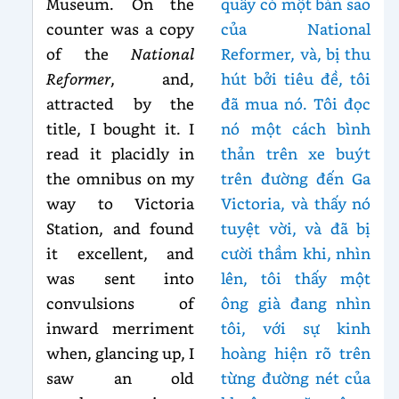
Museum. On the
quầy có một bản sao
counter was a copy
của National
of the
National
Reformer, và, bị thu
Reformer
, and,
hút bởi tiêu đề, tôi
attracted by the
đã mua nó. Tôi đọc
title, I bought it. I
nó một cách bình
read it placidly in
thản trên xe buýt
the omnibus on my
trên đường đến Ga
way to Victoria
Victoria, và thấy nó
Station, and found
tuyệt vời, và đã bị
it excellent, and
cười thầm khi, nhìn
was sent into
lên, tôi thấy một
convulsions of
ông già đang nhìn
inward merriment
tôi, với sự kinh
when, glancing up, I
hoàng hiện rõ trên
saw an old
từng đường nét của