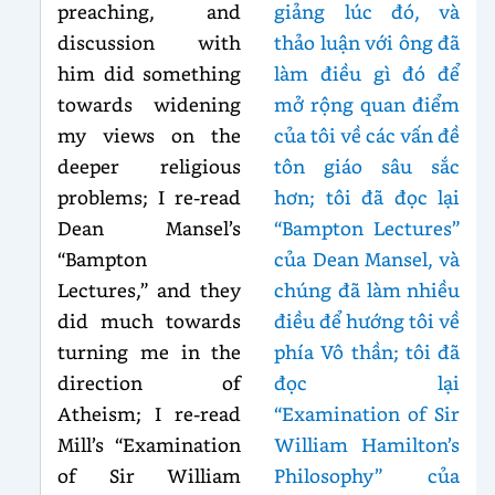
preaching, and
giảng lúc đó, và
discussion with
thảo luận với ông đã
him did something
làm điều gì đó để
towards widening
mở rộng quan điểm
my views on the
của tôi về các vấn đề
deeper religious
tôn giáo sâu sắc
problems; I re-read
hơn; tôi đã đọc lại
Dean Mansel’s
“Bampton Lectures”
“Bampton
của Dean Mansel, và
Lectures,” and they
chúng đã làm nhiều
did much towards
điều để hướng tôi về
turning me in the
phía Vô thần; tôi đã
direction of
đọc lại
Atheism; I re-read
“Examination of Sir
Mill’s “Examination
William Hamilton’s
of Sir William
Philosophy” của