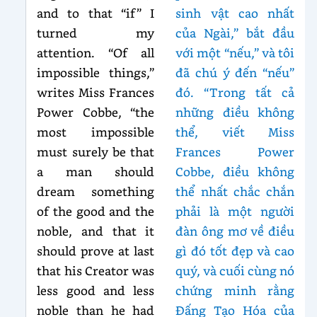
and to that “if” I
sinh vật cao nhất
turned my
của Ngài,” bắt đầu
attention. “Of all
với một “nếu,” và tôi
impossible things,”
đã chú ý đến “nếu”
writes Miss Frances
đó. “Trong tất cả
Power Cobbe, “the
những điều không
most impossible
thể, viết Miss
must surely be that
Frances Power
a man should
Cobbe, điều không
dream something
thể nhất chắc chắn
of the good and the
phải là một người
noble, and that it
đàn ông mơ về điều
should prove at last
gì đó tốt đẹp và cao
that his Creator was
quý, và cuối cùng nó
less good and less
chứng minh rằng
noble than he had
Đấng Tạo Hóa của