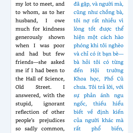
my lot to meet, and
đã gặp, và người mà,
to whom, as to her
cũng như chồng bà,
husband, I owe
tôi nợ rất nhiều vì
much for kindness
lòng tốt được thể
generously shown
hiện một cách hào
when I was poor
phóng khi tôi nghèo
and had but few
và chỉ có ít bạn bè—
friends—she asked
bà hỏi tôi có từng
me if I had been to
đến Hội trường
the Hall of Science,
Khoa học, Phố Cũ
Old Street. I
chưa. Tôi trả lời, với
answered, with the
sự phản ánh ngu
stupid, ignorant
ngốc, thiếu hiểu
reflection of other
biết về định kiến
people’s prejudices
của người khác mà
so sadly common,
rất phổ biến,