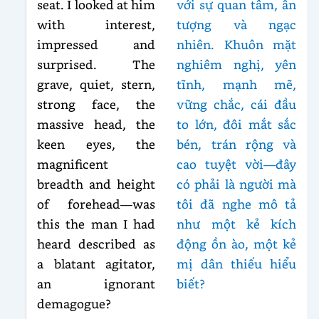
seat. I looked at him
với sự quan tâm, ấn
with interest,
tượng và ngạc
impressed and
nhiên. Khuôn mặt
surprised. The
nghiêm nghị, yên
grave, quiet, stern,
tĩnh, mạnh mẽ,
strong face, the
vững chắc, cái đầu
massive head, the
to lớn, đôi mắt sắc
keen eyes, the
bén, trán rộng và
magnificent
cao tuyệt vời—đây
breadth and height
có phải là người mà
of forehead—was
tôi đã nghe mô tả
this the man I had
như một kẻ kích
heard described as
động ồn ào, một kẻ
a blatant agitator,
mị dân thiếu hiểu
an ignorant
biết?
demagogue?