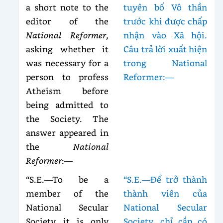
a short note to the
tuyên bố Vô thần
editor of the
trước khi được chấp
National Reformer
,
nhận vào Xã hội.
asking whether it
Câu trả lời xuất hiện
was necessary for a
trong National
person to profess
Reformer:—
Atheism before
being admitted to
the Society. The
answer appeared in
the
National
Reformer
:—
“S.E.—To be a
“S.E.—Để trở thành
member of the
thành viên của
National Secular
National Secular
Society it is only
Society, chỉ cần có