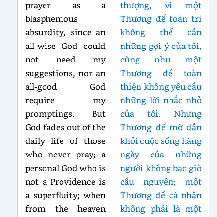
prayer as a
thượng, vì một
blasphemous
Thượng đế toàn trí
absurdity, since an
không thể cần
all-wise God could
những gợi ý của tôi,
not need my
cũng như một
suggestions, nor an
Thượng đế toàn
all-good God
thiện không yêu cầu
require my
những lời nhắc nhở
promptings. But
của tôi. Nhưng
God fades out of the
Thượng đế mờ dần
daily life of those
khỏi cuộc sống hàng
who never pray; a
ngày của những
personal God who is
người không bao giờ
not a Providence is
cầu nguyện; một
a superfluity; when
Thượng đế cá nhân
from the heaven
không phải là một