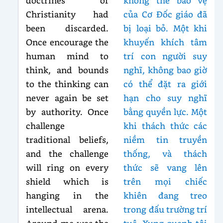
doctrines of
không thể bảo vệ
Christianity had
của Cơ Đốc giáo đã
been discarded.
bị loại bỏ. Một khi
Once encourage the
khuyến khích tâm
human mind to
trí con người suy
think, and bounds
nghĩ, không bao giờ
to the thinking can
có thể đặt ra giới
never again be set
hạn cho suy nghĩ
by authority. Once
bằng quyền lực. Một
challenge
khi thách thức các
traditional beliefs,
niềm tin truyền
and the challenge
thống, và thách
will ring on every
thức sẽ vang lên
shield which is
trên mọi chiếc
hanging in the
khiên đang treo
intellectual arena.
trong đấu trường trí