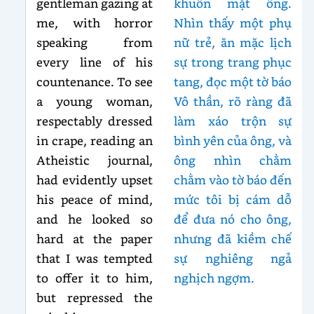
gentleman gazing at
khuôn mặt ông.
me, with horror
Nhìn thấy một phụ
speaking from
nữ trẻ, ăn mặc lịch
every line of his
sự trong trang phục
countenance. To see
tang, đọc một tờ báo
a young woman,
Vô thần, rõ ràng đã
respectably dressed
làm xáo trộn sự
in crape, reading an
bình yên của ông, và
Atheistic journal,
ông nhìn chằm
had evidently upset
chằm vào tờ báo đến
his peace of mind,
mức tôi bị cám dỗ
and he looked so
để đưa nó cho ông,
hard at the paper
nhưng đã kiềm chế
that I was tempted
sự nghiêng ngả
to offer it to him,
nghịch ngợm.
but repressed the