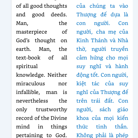
of all good thoughts
của chúng ta vào
and good deeds.
Thượng đế dựa là
Man, the
con người. Con
masterpiece of
người, cha mẹ của
God’s thought on
Kinh Thánh và Nhà
earth. Man, the
thờ, người truyền
text-book of all
cảm hứng cho mọi
spiritual
suy nghĩ và hành
knowledge. Neither
động tốt. Con người,
miraculous nor
kiệt tác của suy
infallible, man is
nghĩ của Thượng đế
nevertheless the
trên trái đất. Con
only trustworthy
người, sách giáo
record of the Divine
khoa của mọi kiến
mind in things
thức tinh thần.
pertaining to God.
Không phải là phép