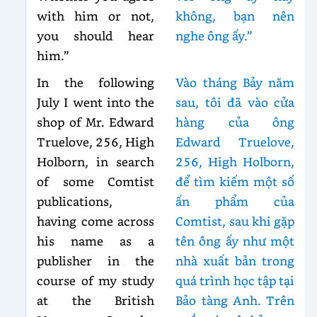
with him or not,
không, bạn nên
you should hear
nghe ông ấy.”
him.”
In the following
Vào tháng Bảy năm
July I went into the
sau, tôi đã vào cửa
shop of Mr. Edward
hàng của ông
Truelove, 256, High
Edward Truelove,
Holborn, in search
256, High Holborn,
of some Comtist
để tìm kiếm một số
publications,
ấn phẩm của
having come across
Comtist, sau khi gặp
his name as a
tên ông ấy như một
publisher in the
nhà xuất bản trong
course of my study
quá trình học tập tại
at the British
Bảo tàng Anh. Trên