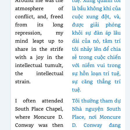
Around me was the
tuệ. Xung quanh tôi
atmosphere of
là bầu không khí của
conflict, and, freed
cuộc xung đột, và,
from its long
được giải phóng
repression, my
khỏi sự đàn áp lâu
mind leapt up to
dài của nó, tâm trí
share in the strife
tôi nhảy lên để chia
with a joy in the
sẻ trong cuộc chiến
intellectual tumult,
với niềm vui trong
the intellectual
sự hỗn loạn trí tuệ,
strain.
sự căng thẳng trí
tuệ.
I often attended
Tôi thường tham dự
South Place Chapel,
Nhà nguyện South
where Moncure D.
Place, nơi Moncure
Conway was then
D. Conway đang