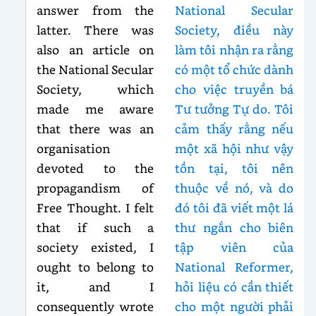
answer from the
National Secular
latter. There was
Society, điều này
also an article on
làm tôi nhận ra rằng
the National Secular
có một tổ chức dành
Society, which
cho việc truyền bá
made me aware
Tư tưởng Tự do. Tôi
that there was an
cảm thấy rằng nếu
organisation
một xã hội như vậy
devoted to the
tồn tại, tôi nên
propagandism of
thuộc về nó, và do
Free Thought. I felt
đó tôi đã viết một lá
that if such a
thư ngắn cho biên
society existed, I
tập viên của
ought to belong to
National Reformer,
it, and I
hỏi liệu có cần thiết
consequently wrote
cho một người phải