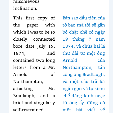
mischievous
inclination.
This first copy of
Bản sao đầu tiên của
the paper with
tờ báo mà tôi sẽ gắn
which I was to be so
bó chặt chẽ có ngày
closely connected
19 tháng 7 năm
bore date July 19,
1874, và chứa hai lá
1874, and
thư dài từ một ông
contained two long
Arnold của
letters from a Mr.
Northampton, tấn
Arnold of
công ông Bradlaugh,
Northampton,
và một câu trả lời
attacking Mr.
ngắn gọn và tự kiềm
Bradlaugh, and a
chế đáng kinh ngạc
brief and singularly
từ ông ấy. Cũng có
self-restrained
một bài viết về