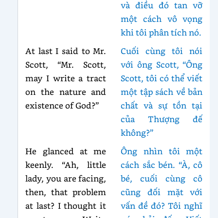
và điều đó tan vỡ
một cách vô vọng
khi tôi phân tích nó.
At last I said to Mr.
Cuối cùng tôi nói
Scott, “Mr. Scott,
với ông Scott, “Ông
may I write a tract
Scott, tôi có thể viết
on the nature and
một tập sách về bản
existence of God?”
chất và sự tồn tại
của Thượng đế
không?”
He glanced at me
Ông nhìn tôi một
keenly. “Ah, little
cách sắc bén. “À, cô
lady, you are facing,
bé, cuối cùng cô
then, that problem
cũng đối mặt với
at last? I thought it
vấn đề đó? Tôi nghĩ