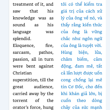
treatment of it, and
tôi có thể kiểm tra
saw that his
giá trị của cách xử
knowledge was as
lý của ông về nó, và
sound as his
thấy rằng kiến thức
language was
của ông là vững
splendid.
chắc như ngôn ngữ
Eloquence, fire,
của ông là tuyệt vời.
sarcasm, pathos,
Hùng biện, lửa,
passion, all in turn
châm biếm, cảm
were bent against
động, đam mê, tất
Christian
cả lần lượt được uốn
superstition, till the
cong chống lại mê
great audience,
tín Cơ Đốc, cho đến
carried away by the
khi khán giả lớn, bị
torrent of the
cuốn theo dòng
orator’s force, hung
chảy của sức mạnh