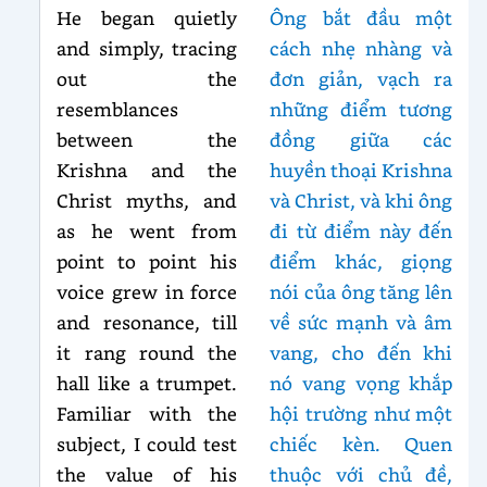
He began quietly
Ông bắt đầu một
and simply, tracing
cách nhẹ nhàng và
out the
đơn giản, vạch ra
resemblances
những điểm tương
between the
đồng giữa các
Krishna and the
huyền thoại Krishna
Christ myths, and
và Christ, và khi ông
as he went from
đi từ điểm này đến
point to point his
điểm khác, giọng
voice grew in force
nói của ông tăng lên
and resonance, till
về sức mạnh và âm
it rang round the
vang, cho đến khi
hall like a trumpet.
nó vang vọng khắp
Familiar with the
hội trường như một
subject, I could test
chiếc kèn. Quen
the value of his
thuộc với chủ đề,