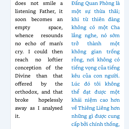
does not smile a
Đấng Quan Phòng là
listening Father, it
một sự thừa thãi;
soon becomes an
khi từ thiên đàng
empty space,
không có một Cha
whence resounds
lắng nghe, nó sớm
no echo of man’s
trở thành một
cry. I could then
không gian trống
reach no loftier
rỗng, nơi không có
conception of the
tiếng vọng của tiếng
Divine than that
kêu của con người.
offered by the
Lúc đó tôi không
orthodox, and that
thể đạt được một
broke hopelessly
khái niệm cao hơn
away as I analysed
về Thiêng Liêng hơn
it.
những gì được cung
cấp bởi chính thống,