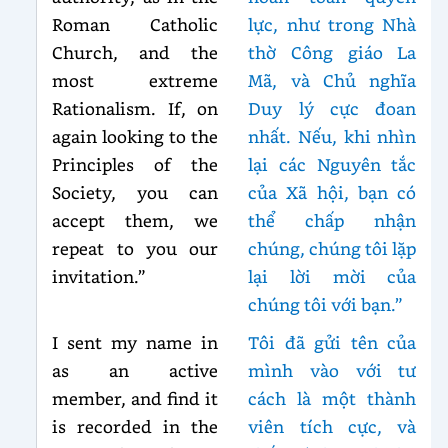
Roman Catholic
lực, như trong Nhà
Church, and the
thờ Công giáo La
most extreme
Mã, và Chủ nghĩa
Rationalism. If, on
Duy lý cực đoan
again looking to the
nhất. Nếu, khi nhìn
Principles of the
lại các Nguyên tắc
Society, you can
của Xã hội, bạn có
accept them, we
thể chấp nhận
repeat to you our
chúng, chúng tôi lặp
invitation.”
lại lời mời của
chúng tôi với bạn.”
I sent my name in
Tôi đã gửi tên của
as an active
mình vào với tư
member, and find it
cách là một thành
is recorded in the
viên tích cực, và