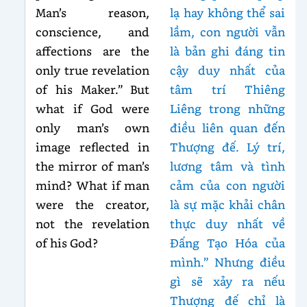
Man’s reason,
lạ hay không thể sai
conscience, and
lầm, con người vẫn
affections are the
là bản ghi đáng tin
only true revelation
cậy duy nhất của
of his Maker.” But
tâm trí Thiêng
what if God were
Liêng trong những
only man’s own
điều liên quan đến
image reflected in
Thượng đế. Lý trí,
the mirror of man’s
lương tâm và tình
mind? What if man
cảm của con người
were the creator,
là sự mặc khải chân
not the revelation
thực duy nhất về
of his God?
Đấng Tạo Hóa của
mình.” Nhưng điều
gì sẽ xảy ra nếu
Thượng đế chỉ là