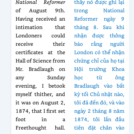
National Reformer
thấy nó được ghi lại
of August 9th.
trong National
Having received an
Reformer ngày 9
intimation that
tháng 8. Sau khi
Londoners could
nhận được thông
receive their
báo rằng người
certificates at the
London có thể nhận
Hall of Science from
chứng chỉ của họ tại
Mr. Bradlaugh on
Hội trường Khoa
any Sunday
học từ ông
evening, I betook
Bradlaugh vào bất
myself thither, and
kỳ tối Chủ nhật nào,
it was on August 2,
tôi đã đến đó, và vào
1874, that I first set
ngày 2 tháng 8 năm
foot in a
1874, tôi lần đầu
Freethought hall.
tiên đặt chân vào