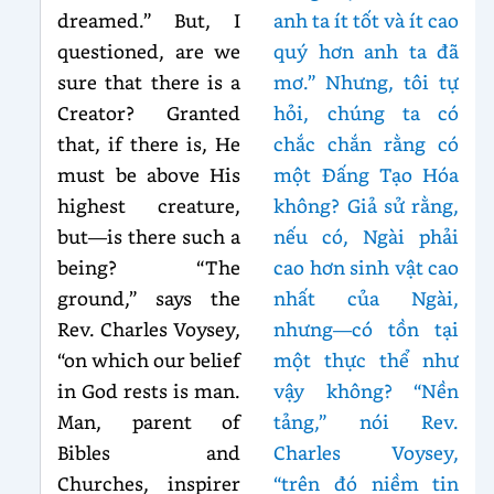
dreamed.” But, I
anh ta ít tốt và ít cao
questioned, are we
quý hơn anh ta đã
sure that there is a
mơ.” Nhưng, tôi tự
Creator? Granted
hỏi, chúng ta có
that, if there is, He
chắc chắn rằng có
must be above His
một Đấng Tạo Hóa
highest creature,
không? Giả sử rằng,
but—is there such a
nếu có, Ngài phải
being? “The
cao hơn sinh vật cao
ground,” says the
nhất của Ngài,
Rev. Charles Voysey,
nhưng—có tồn tại
“on which our belief
một thực thể như
in God rests is man.
vậy không? “Nền
Man, parent of
tảng,” nói Rev.
Bibles and
Charles Voysey,
Churches, inspirer
“trên đó niềm tin