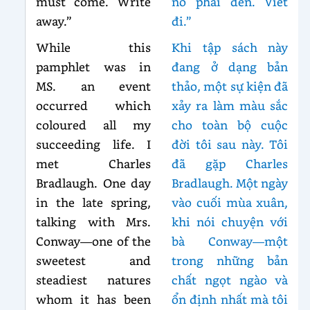
must come. Write
nó phải đến. Viết
away.”
đi.”
While this
Khi tập sách này
pamphlet was in
đang ở dạng bản
MS. an event
thảo, một sự kiện đã
occurred which
xảy ra làm màu sắc
coloured all my
cho toàn bộ cuộc
succeeding life. I
đời tôi sau này. Tôi
met Charles
đã gặp Charles
Bradlaugh. One day
Bradlaugh. Một ngày
in the late spring,
vào cuối mùa xuân,
talking with Mrs.
khi nói chuyện với
Conway—one of the
bà Conway—một
sweetest and
trong những bản
steadiest natures
chất ngọt ngào và
whom it has been
ổn định nhất mà tôi