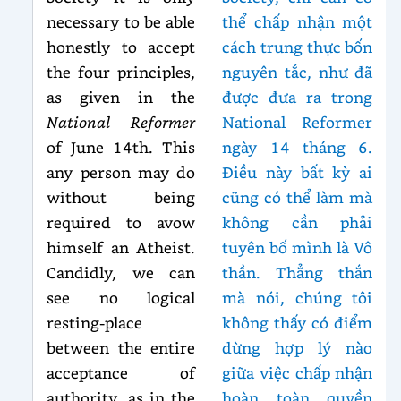
necessary to be able
thể chấp nhận một
honestly to accept
cách trung thực bốn
the four principles,
nguyên tắc, như đã
as given in the
được đưa ra trong
National Reformer
National Reformer
of June 14th. This
ngày 14 tháng 6.
any person may do
Điều này bất kỳ ai
without being
cũng có thể làm mà
required to avow
không cần phải
himself an Atheist.
tuyên bố mình là Vô
Candidly, we can
thần. Thẳng thắn
see no logical
mà nói, chúng tôi
resting-place
không thấy có điểm
between the entire
dừng hợp lý nào
acceptance of
giữa việc chấp nhận
authority, as in the
hoàn toàn quyền