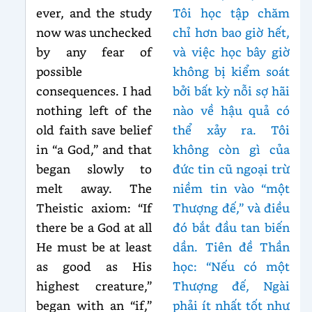
ever, and the study
Tôi học tập chăm
now was unchecked
chỉ hơn bao giờ hết,
by any fear of
và việc học bây giờ
possible
không bị kiểm soát
consequences. I had
bởi bất kỳ nỗi sợ hãi
nothing left of the
nào về hậu quả có
old faith save belief
thể xảy ra. Tôi
in “a God,” and that
không còn gì của
began slowly to
đức tin cũ ngoại trừ
melt away. The
niềm tin vào “một
Theistic axiom: “If
Thượng đế,” và điều
there be a God at all
đó bắt đầu tan biến
He must be at least
dần. Tiên đề Thần
as good as His
học: “Nếu có một
highest creature,”
Thượng đế, Ngài
began with an “if,”
phải ít nhất tốt như