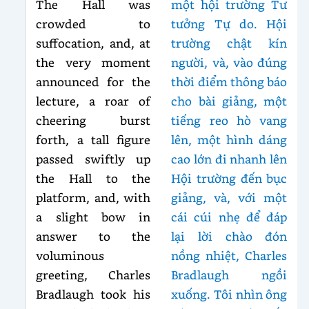
The Hall was
một hội trường Tư
crowded to
tưởng Tự do. Hội
suffocation, and, at
trường chật kín
the very moment
người, và, vào đúng
announced for the
thời điểm thông báo
lecture, a roar of
cho bài giảng, một
cheering burst
tiếng reo hò vang
forth, a tall figure
lên, một hình dáng
passed swiftly up
cao lớn đi nhanh lên
the Hall to the
Hội trường đến bục
platform, and, with
giảng, và, với một
a slight bow in
cái cúi nhẹ để đáp
answer to the
lại lời chào đón
voluminous
nồng nhiệt, Charles
greeting, Charles
Bradlaugh ngồi
Bradlaugh took his
xuống. Tôi nhìn ông