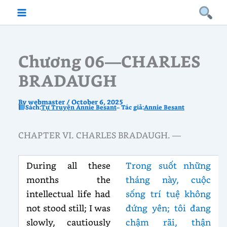
Skip
to
content
Chương 06—CHARLES
BRADAUGH
By
webmaster
/
October 6, 2025
Sách:
Tự Truyện Annie Besant
– Tác giả:
Annie Besant
CHAPTER VI. CHARLES BRADAUGH. —
During all these
Trong suốt những
months the
tháng này, cuộc
intellectual life had
sống trí tuệ không
not stood still; I was
đứng yên; tôi đang
slowly, cautiously
chậm rãi, thận