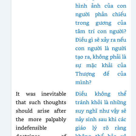
hình ảnh của con
người phản chiếu
trong gương của
tâm trí con người?
Điều gì sẽ xảy ra nếu
con người là người
tạo ra, không phải là
sự mặc khải của
Thượng đế của
mình?
It was inevitable
Điều không thể
that such thoughts
tránh khỏi là những
should arise after
suy nghĩ như vậy sẽ
the more palpably
nảy sinh sau khi các
indefensible
giáo lý rõ ràng