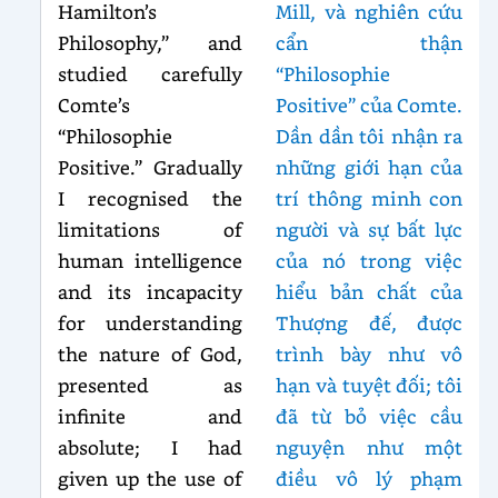
Hamilton’s
Mill, và nghiên cứu
Philosophy,” and
cẩn thận
studied carefully
“Philosophie
Comte’s
Positive” của Comte.
“Philosophie
Dần dần tôi nhận ra
Positive.” Gradually
những giới hạn của
I recognised the
trí thông minh con
limitations of
người và sự bất lực
human intelligence
của nó trong việc
and its incapacity
hiểu bản chất của
for understanding
Thượng đế, được
the nature of God,
trình bày như vô
presented as
hạn và tuyệt đối; tôi
infinite and
đã từ bỏ việc cầu
absolute; I had
nguyện như một
given up the use of
điều vô lý phạm