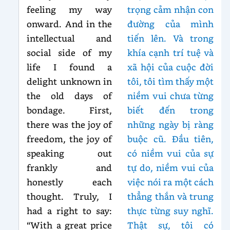
feeling my way
trọng cảm nhận con
onward. And in the
đường của mình
intellectual and
tiến lên. Và trong
social side of my
khía cạnh trí tuệ và
life I found a
xã hội của cuộc đời
delight unknown in
tôi, tôi tìm thấy một
the old days of
niềm vui chưa từng
bondage. First,
biết đến trong
there was the joy of
những ngày bị ràng
freedom, the joy of
buộc cũ. Đầu tiên,
speaking out
có niềm vui của sự
frankly and
tự do, niềm vui của
honestly each
việc nói ra một cách
thought. Truly, I
thẳng thắn và trung
had a right to say:
thực từng suy nghĩ.
“With a great price
Thật sự, tôi có