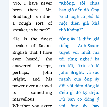
“No, I have never
“Không, tôi chưa
been there. Mr.
bao giờ đến đó. Ông
Bradlaugh is rather
Bradlaugh có phải là
a rough sort of
một diễn giả khá
speaker, is he not?”
thô không?”
“He is the finest
“Ông ấy là diễn giả
speaker of Saxon-
tiếng Anh-Saxon
English that I have
tuyệt vời nhất mà
ever heard,” she
tôi từng nghe,” bà
answered, “except,
trả lời, “trừ có lẽ
perhaps, John
John Bright, và sức
Bright, and his
mạnh của ông ấy
power over a crowd
đối với đám đông là
is something
điều gì đó kỳ diệu.
marvellous.
Dù bạn có đồng ý
Whether you agree
với ông ấy hay