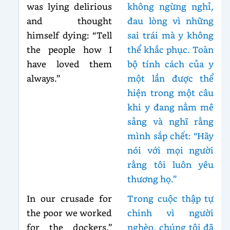
was lying delirious
không ngừng nghỉ,
and thought
đau lòng vì những
himself dying: “Tell
sai trái mà y không
the people how I
thể khắc phục. Toàn
have loved them
bộ tính cách của y
always.”
một lần được thể
hiện trong một câu
khi y đang nằm mê
sảng và nghĩ rằng
mình sắp chết: “Hãy
nói với mọi người
rằng tôi luôn yêu
thương họ.”
In our crusade for
Trong cuộc thập tự
the poor we worked
chinh vì người
for the dockers.”
nghèo, chúng tôi đã