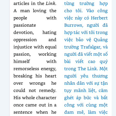
articles in the
Link
.
từng trường hợp
A man loving the
cho tôi. Vào công
people with
việc này có Herbert
passionate
Burrows, người đã
devotion, hating
hợp tác với tôi trong
oppression and
việc bảo vệ Quảng
injustice with equal
trường Trafalgar, và
passion, working
người đã viết một số
himself with
bài viết cao quý
remorseless energy,
trong The Link. Một
breaking his heart
người yêu thương
over wrongs he
nhân dân với sự tận
could not remedy.
tụy mãnh liệt, căm
His whole character
ghét áp bức và bất
once came out in a
công với cùng một
sentence when he
đam mê, làm việc