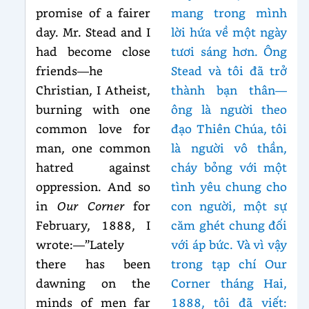
promise of a fairer
mang trong mình
day. Mr. Stead and I
lời hứa về một ngày
had become close
tươi sáng hơn. Ông
friends—he
Stead và tôi đã trở
Christian, I Atheist,
thành bạn thân—
burning with one
ông là người theo
common love for
đạo Thiên Chúa, tôi
man, one common
là người vô thần,
hatred against
cháy bỏng với một
oppression. And so
tình yêu chung cho
in
Our Corner
for
con người, một sự
February, 1888, I
căm ghét chung đối
wrote:—”Lately
với áp bức. Và vì vậy
there has been
trong tạp chí Our
dawning on the
Corner tháng Hai,
minds of men far
1888, tôi đã viết: