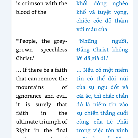
is crimson with the
khối đông nghèo
blood of the
khổ và tuyệt vọng,
chiếc cốc đỏ thẫm
với máu của
“‘People, the grey-
“‘Những người,
grown speechless
Đấng Christ không
Christ.’
lời đã già đi.’
… If there be a faith
… Nếu có một niềm
that can remove the
tin có thể dời núi
mountains of
của sự ngu dốt và
ignorance and evil,
cái ác, thì chắc chắn
it is surely that
đó là niềm tin vào
faith in the
sự chiến thắng cuối
ultimate triumph of
cùng của Lẽ Phải
Right in the final
trong việc tôn vinh