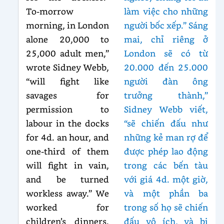
To-morrow
làm việc cho những
morning, in London
người bốc xếp.” Sáng
alone 20,000 to
mai, chỉ riêng ở
25,000 adult men,”
London sẽ có từ
wrote Sidney Webb,
20.000 đến 25.000
“will fight like
người đàn ông
savages for
trưởng thành,”
permission to
Sidney Webb viết,
labour in the docks
“sẽ chiến đấu như
for 4d. an hour, and
những kẻ man rợ để
one-third of them
được phép lao động
will fight in vain,
trong các bến tàu
and be turned
với giá 4d. một giờ,
workless away.” We
và một phần ba
worked for
trong số họ sẽ chiến
children’s dinners.
đấu vô ích, và bị