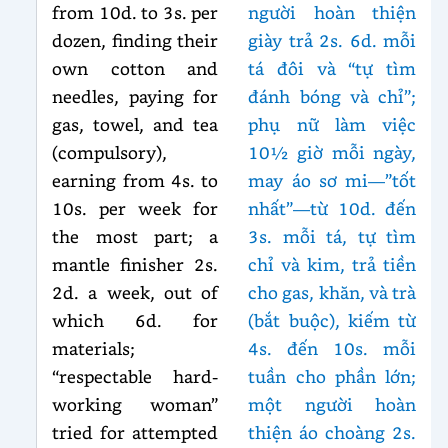
from 10d. to 3s. per
người hoàn thiện
dozen, finding their
giày trả 2s. 6d. mỗi
own cotton and
tá đôi và “tự tìm
needles, paying for
đánh bóng và chỉ”;
gas, towel, and tea
phụ nữ làm việc
(compulsory),
10½ giờ mỗi ngày,
earning from 4s. to
may áo sơ mi—”tốt
10s. per week for
nhất”—từ 10d. đến
the most part; a
3s. mỗi tá, tự tìm
mantle finisher 2s.
chỉ và kim, trả tiền
2d. a week, out of
cho gas, khăn, và trà
which 6d. for
(bắt buộc), kiếm từ
materials;
4s. đến 10s. mỗi
“respectable hard-
tuần cho phần lớn;
working woman”
một người hoàn
tried for attempted
thiện áo choàng 2s.