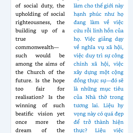
of social duty, the
làm cho thế giới này
upholding of social
hạnh phúc như họ
righteousness, the
đang làm về việc
building up of a
cứu rỗi linh hồn của
true
họ. Việc giảng dạy
commonwealth—
về nghĩa vụ xã hội,
such would be
việc duy trì sự công
among the aims of
chính xã hội, việc
the Church of the
xây dựng một cộng
future. Is the hope
đồng thực sự—đó sẽ
too fair for
là những mục tiêu
realisation? Is the
của Nhà thờ trong
winning of such
tương lai. Liệu hy
beatific vision yet
vọng này có quá đẹp
once more the
để trở thành hiện
dream of the
thực? Liệu việc