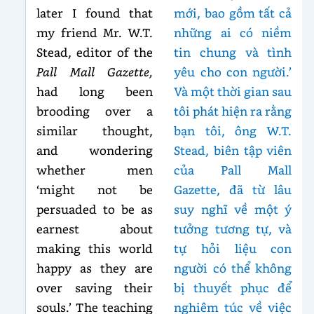
later I found that
mới, bao gồm tất cả
my friend Mr. W.T.
những ai có niềm
Stead, editor of the
tin chung và tình
Pall Mall Gazette,
yêu cho con người.’
had long been
Và một thời gian sau
brooding over a
tôi phát hiện ra rằng
similar thought,
bạn tôi, ông W.T.
and wondering
Stead, biên tập viên
whether men
của Pall Mall
‘might not be
Gazette, đã từ lâu
persuaded to be as
suy nghĩ về một ý
earnest about
tưởng tương tự, và
making this world
tự hỏi liệu con
happy as they are
người có thể không
over saving their
bị thuyết phục để
souls.’ The teaching
nghiêm túc về việc