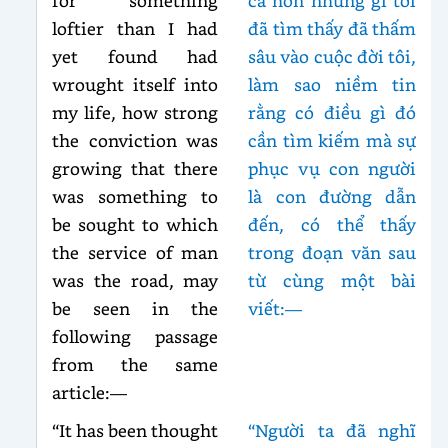
for something
cả hơn những gì tôi
loftier than I had
đã tìm thấy đã thấm
yet found had
sâu vào cuộc đời tôi,
wrought itself into
làm sao niềm tin
my life, how strong
rằng có điều gì đó
the conviction was
cần tìm kiếm mà sự
growing that there
phục vụ con người
was something to
là con đường dẫn
be sought to which
đến, có thể thấy
the service of man
trong đoạn văn sau
was the road, may
từ cùng một bài
be seen in the
viết:—
following passage
from the same
article:—
“It has been thought
“Người ta đã nghĩ