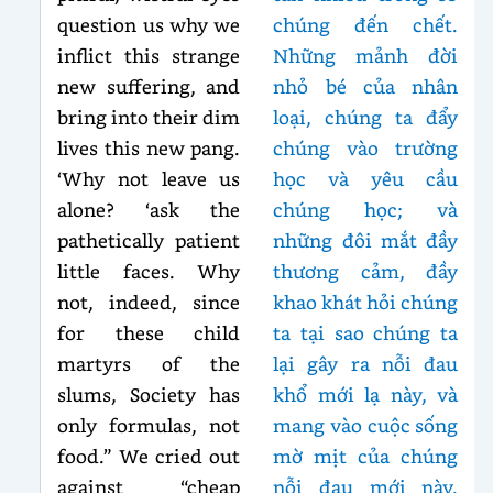
question us why we
chúng đến chết.
inflict this strange
Những mảnh đời
new suffering, and
nhỏ bé của nhân
bring into their dim
loại, chúng ta đẩy
lives this new pang.
chúng vào trường
‘Why not leave us
học và yêu cầu
alone? ‘ask the
chúng học; và
pathetically patient
những đôi mắt đầy
little faces. Why
thương cảm, đầy
not, indeed, since
khao khát hỏi chúng
for these child
ta tại sao chúng ta
martyrs of the
lại gây ra nỗi đau
slums, Society has
khổ mới lạ này, và
only formulas, not
mang vào cuộc sống
food.” We cried out
mờ mịt của chúng
against “cheap
nỗi đau mới này.