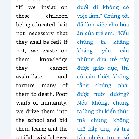
“If we insist on
đuổi đi không có
these children
việc làm.” Chúng tôi
being educated, is it
đã làm việc cho bữa
not necessary that
ăn của trẻ em. “Nếu
they shall be fed? If
chúng ta khăng
not, we waste on
khăng yêu cầu
them knowledge
những đứa trẻ này
they cannot
được giáo dục, thì
assimilate, and
có cần thiết không
torture many of
rằng chúng phải
them to death. Poor
được nuôi dưỡng?
waifs of humanity,
Nếu không, chúng
we drive them into
ta lãng phí kiến thức
the school and bid
mà chúng không
them learn; and the
thể hấp thụ, và tra
pitiful, wistful eyes
tấn nhiều trong số