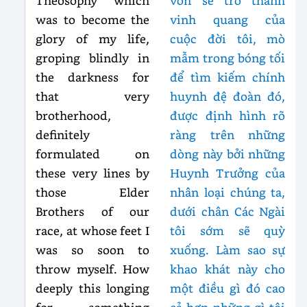
Theosophy which
vốn sẽ trở thành
was to become the
vinh quang của
glory of my life,
cuộc đời tôi, mò
groping blindly in
mẫm trong bóng tối
the darkness for
để tìm kiếm chính
that very
huynh đệ đoàn đó,
brotherhood,
được định hình rõ
definitely
ràng trên những
formulated on
dòng này bởi những
these very lines by
Huynh Trưởng của
those Elder
nhân loại chúng ta,
Brothers of our
dưới chân Các Ngài
race, at whose feet I
tôi sớm sẽ quỳ
was so soon to
xuống. Làm sao sự
throw myself. How
khao khát này cho
deeply this longing
một điều gì đó cao