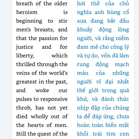
breath of the older
hơi thở của chủ
heroism is
nghĩa anh hùng cổ
beginning to stir
xưa đang bắt đầu
men’s breasts, and
khuấy động lòng
that the passion for
người, và rằng niềm
justice and for
đam mê cho công lý
liberty, which
và tự do, vốn đã làm
thrilled through the
rung động mạch
veins of the world’s
máu của những
greatest in the past,
người vĩ đại nhất
and woke our
thế giới trong quá
pulses to responsive
khứ, và đánh thức
throb, has not yet
nhịp đập của chúng
died wholly out of
ta để đáp ứng, chưa
the hearts of men.
hoàn toàn biến mất
Still the quest of the
khỏi trái tim con