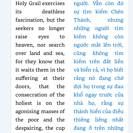
Holy Grail exercises
người. Vẫn còn đó
its deathless
sự tìm kiếm Chén
fascination, but the
Thánh, nhưng
seekers no longer
những người tìm
raise eyes to
kiếm không còn
heaven, nor search
ngước mắt lên trời,
over land and sea,
cũng không tìm
for they know that
kiếm trên đất liền
it waits them in the
và biển cả, vì họ biết
suffering at their
rằng nó đang chờ
doors, that the
đợi họ trong sự đau
consecration of the
khổ ngay trước cửa
holiest is on the
nhà họ, rằng sự
agonising masses of
thánh hiến của điều
the poor and the
thiêng liêng nhất
despairing, the cup
đang ở trên những