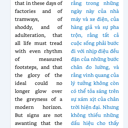
that in these days of
rằng trong những
factories and of
ngày này của nhà
tramways, of
máy và xe điện, của
shoddy, and of
hàng giả và sự pha
adulteration, that
trộn, rằng tất cả
all life must tread
cuộc sống phải bước
with even rhythm
đi với nhịp điệu đều
of measured
đặn của những bước
footsteps, and that
chân đo lường, và
the glory of the
rằng vinh quang của
ideal could no
lý tưởng không còn
longer glow over
có thể tỏa sáng trên
the greyness of a
sự xám xịt của chân
modern horizon.
trời hiện đại. Nhưng
But signs are not
không thiếu những
awanting that the
dấu hiệu cho thấy