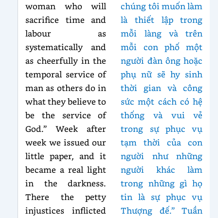
woman who will
chúng tôi muốn làm
sacrifice time and
là thiết lập trong
labour as
mỗi làng và trên
systematically and
mỗi con phố một
as cheerfully in the
người đàn ông hoặc
temporal service of
phụ nữ sẽ hy sinh
man as others do in
thời gian và công
what they believe to
sức một cách có hệ
be the service of
thống và vui vẻ
God.” Week after
trong sự phục vụ
week we issued our
tạm thời của con
little paper, and it
người như những
became a real light
người khác làm
in the darkness.
trong những gì họ
There the petty
tin là sự phục vụ
injustices inflicted
Thượng đế.” Tuần