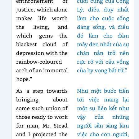
enthronement of
cuối cùng của Công
Justice, which alone
Lý, điều duy nhất
makes life worth
làm cho cuộc sống
the living, and
đáng sống, và điều
which gems the
đó làm cho đám
blackest cloud of
mây đen nhất của sự
depression with the
chán nản trở nên
rainbow-coloured
rực rỡ với cầu vồng
arch of an immortal
của hy vọng bất tử.”
hope.”
As a step towards
Như một bước tiến
bringing about
tới việc mang lại
some such union of
một sự liên kết như
those ready to work
vậy của những
for man, Mr. Stead
người sẵn sàng làm
and I projected the
việc cho con người,