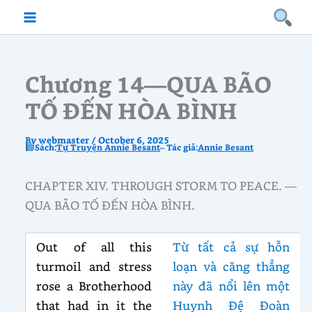
Skip
to
content
Chương 14—QUA BÃO
TỐ ĐẾN HÒA BÌNH
By
webmaster
/
October 6, 2025
Sách:
Tự Truyện Annie Besant
– Tác giả:
Annie Besant
CHAPTER XIV. THROUGH STORM TO PEACE. —
QUA BÃO TỐ ĐẾN HÒA BÌNH.
Out of all this
Từ tất cả sự hỗn
turmoil and stress
loạn và căng thẳng
rose a Brotherhood
này đã nổi lên một
that had in it the
Huynh Đệ Đoàn