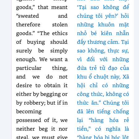
goods,” that meant
‘Tại sao không để
“sweated and
chúng tôi yên?’ hỏi
therefore stolen
những khuôn mặt
goods.” “The ethics
nhỏ bé kiên nhẫn
of buying should
đầy thương cảm. Tại
surely be simply
sao không, thực sự,
enough. We want a
vì đối với những
particular thing,
đứa trẻ tử đạo của
and we do not
khu ổ chuột này, Xã
desire to obtain it
hội chỉ có những
either by begging or
công thức, không có
by robbery; but if in
thức ăn.” Chúng tôi
becoming
đã lên tiếng chống
possessed of it, we
lại “hàng hóa rẻ
neither beg it nor
tiền,” có nghĩa là
steal, we must give
“hàng hóa bị bóc lột