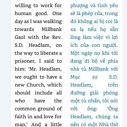
willing to work for
phượng và tình yêu
human good. One
sẽ là phép rửa, trong
day as I was walking
đó không ai bị coi là
towards Millbank
xa lạ nếu họ sẵn
Gaol with the Rev.
lòng làm việc vì lợi
S.D. Headlam, on
ích của con người.
the way to liberate a
Một ngày nọ khi tôi
prisoner, I said to
đang đi bộ về phía
him: ‘Mr. Headlam,
nhà tù Millbank với
we ought to have a
Mục sư S.D.
new Church, which
Headlam, trên
should include all
đường giải phóng
who have the
một tù nhân, tôi nói
common ground of
với ông: ‘Ông
faith in and love for
Headlam, chúng ta
man.’ And a little
nên có một Nhà thờ