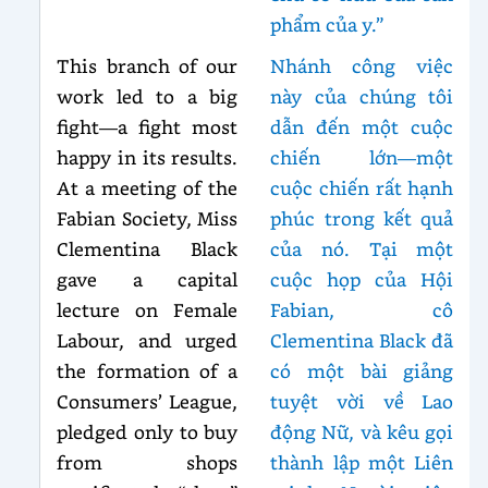
phẩm của y.”
This branch of our
Nhánh công việc
work led to a big
này của chúng tôi
fight—a fight most
dẫn đến một cuộc
happy in its results.
chiến lớn—một
At a meeting of the
cuộc chiến rất hạnh
Fabian Society, Miss
phúc trong kết quả
Clementina Black
của nó. Tại một
gave a capital
cuộc họp của Hội
lecture on Female
Fabian, cô
Labour, and urged
Clementina Black đã
the formation of a
có một bài giảng
Consumers’ League,
tuyệt vời về Lao
pledged only to buy
động Nữ, và kêu gọi
from shops
thành lập một Liên