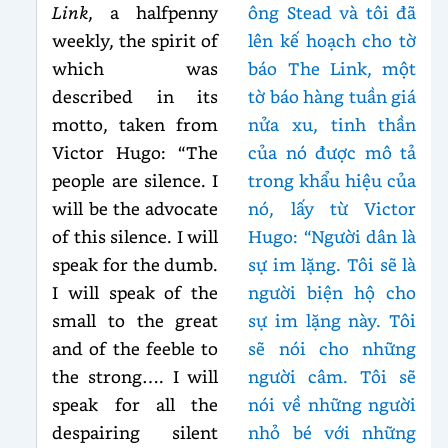
Link
, a halfpenny
ông Stead và tôi đã
weekly, the spirit of
lên kế hoạch cho tờ
which was
báo The Link, một
described in its
tờ báo hàng tuần giá
motto, taken from
nửa xu, tinh thần
Victor Hugo: “The
của nó được mô tả
people are silence. I
trong khẩu hiệu của
will be the advocate
nó, lấy từ Victor
of this silence. I will
Hugo: “Người dân là
speak for the dumb.
sự im lặng. Tôi sẽ là
I will speak of the
người biện hộ cho
small to the great
sự im lặng này. Tôi
and of the feeble to
sẽ nói cho những
the strong…. I will
người câm. Tôi sẽ
speak for all the
nói về những người
despairing silent
nhỏ bé với những