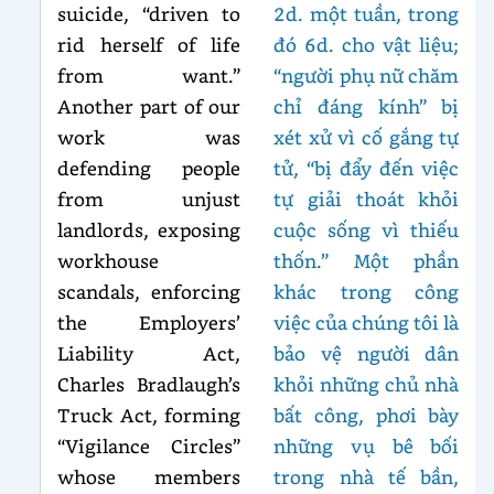
suicide, “driven to
2d. một tuần, trong
rid herself of life
đó 6d. cho vật liệu;
from want.”
“người phụ nữ chăm
Another part of our
chỉ đáng kính” bị
work was
xét xử vì cố gắng tự
defending people
tử, “bị đẩy đến việc
from unjust
tự giải thoát khỏi
landlords, exposing
cuộc sống vì thiếu
workhouse
thốn.” Một phần
scandals, enforcing
khác trong công
the Employers’
việc của chúng tôi là
Liability Act,
bảo vệ người dân
Charles Bradlaugh’s
khỏi những chủ nhà
Truck Act, forming
bất công, phơi bày
“Vigilance Circles”
những vụ bê bối
whose members
trong nhà tế bần,