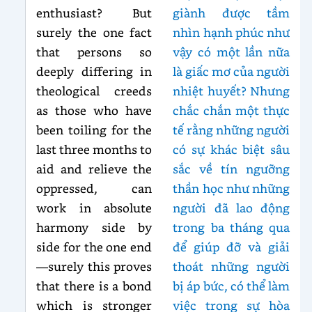
enthusiast? But
giành được tầm
surely the one fact
nhìn hạnh phúc như
that persons so
vậy có một lần nữa
deeply differing in
là giấc mơ của người
theological creeds
nhiệt huyết? Nhưng
as those who have
chắc chắn một thực
been toiling for the
tế rằng những người
last three months to
có sự khác biệt sâu
aid and relieve the
sắc về tín ngưỡng
oppressed, can
thần học như những
work in absolute
người đã lao động
harmony side by
trong ba tháng qua
side for the one end
để giúp đỡ và giải
—surely this proves
thoát những người
that there is a bond
bị áp bức, có thể làm
which is stronger
việc trong sự hòa