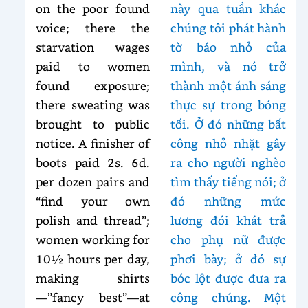
on the poor found
này qua tuần khác
voice; there the
chúng tôi phát hành
starvation wages
tờ báo nhỏ của
paid to women
mình, và nó trở
found exposure;
thành một ánh sáng
there sweating was
thực sự trong bóng
brought to public
tối. Ở đó những bất
notice. A finisher of
công nhỏ nhặt gây
boots paid 2s. 6d.
ra cho người nghèo
per dozen pairs and
tìm thấy tiếng nói; ở
“find your own
đó những mức
polish and thread”;
lương đói khát trả
women working for
cho phụ nữ được
10½ hours per day,
phơi bày; ở đó sự
making shirts
bóc lột được đưa ra
—”fancy best”—at
công chúng. Một