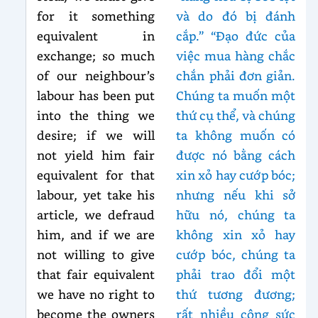
for it something
và do đó bị đánh
equivalent in
cắp.” “Đạo đức của
exchange; so much
việc mua hàng chắc
of our neighbour’s
chắn phải đơn giản.
labour has been put
Chúng ta muốn một
into the thing we
thứ cụ thể, và chúng
desire; if we will
ta không muốn có
not yield him fair
được nó bằng cách
equivalent for that
xin xỏ hay cướp bóc;
labour, yet take his
nhưng nếu khi sở
article, we defraud
hữu nó, chúng ta
him, and if we are
không xin xỏ hay
not willing to give
cướp bóc, chúng ta
that fair equivalent
phải trao đổi một
we have no right to
thứ tương đương;
become the owners
rất nhiều công sức