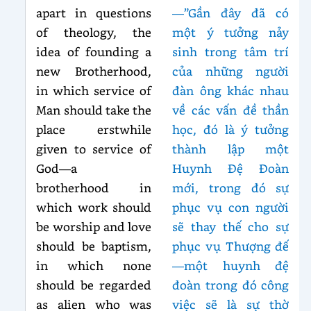
apart in questions
—”Gần đây đã có
of theology, the
một ý tưởng nảy
idea of founding a
sinh trong tâm trí
new Brotherhood,
của những người
in which service of
đàn ông khác nhau
Man should take the
về các vấn đề thần
place erstwhile
học, đó là ý tưởng
given to service of
thành lập một
God—a
Huynh Đệ Đoàn
brotherhood in
mới, trong đó sự
which work should
phục vụ con người
be worship and love
sẽ thay thế cho sự
should be baptism,
phục vụ Thượng đế
in which none
—một huynh đệ
should be regarded
đoàn trong đó công
as alien who was
việc sẽ là sự thờ