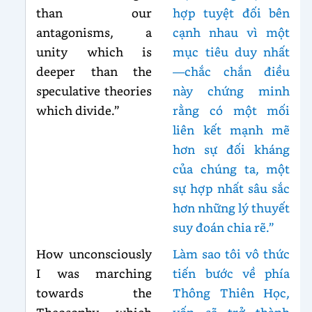
than our
hợp tuyệt đối bên
antagonisms, a
cạnh nhau vì một
unity which is
mục tiêu duy nhất
deeper than the
—chắc chắn điều
speculative theories
này chứng minh
which divide.”
rằng có một mối
liên kết mạnh mẽ
hơn sự đối kháng
của chúng ta, một
sự hợp nhất sâu sắc
hơn những lý thuyết
suy đoán chia rẽ.”
How unconsciously
Làm sao tôi vô thức
I was marching
tiến bước về phía
towards the
Thông Thiên Học,