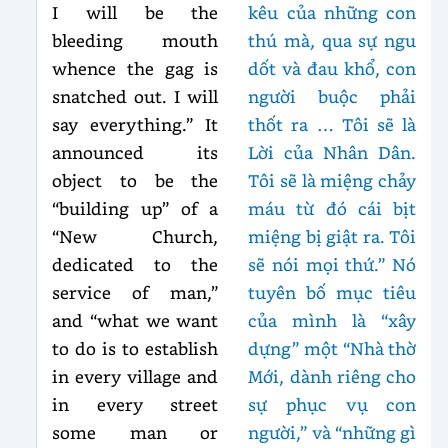
I will be the
kêu của những con
bleeding mouth
thú mà, qua sự ngu
whence the gag is
dốt và đau khổ, con
snatched out. I will
người buộc phải
say everything.” It
thốt ra … Tôi sẽ là
announced its
Lời của Nhân Dân.
object to be the
Tôi sẽ là miệng chảy
“building up” of a
máu từ đó cái bịt
“New Church,
miệng bị giật ra. Tôi
dedicated to the
sẽ nói mọi thứ.” Nó
service of man,”
tuyên bố mục tiêu
and “what we want
của mình là “xây
to do is to establish
dựng” một “Nhà thờ
in every village and
Mới, dành riêng cho
in every street
sự phục vụ con
some man or
người,” và “những gì