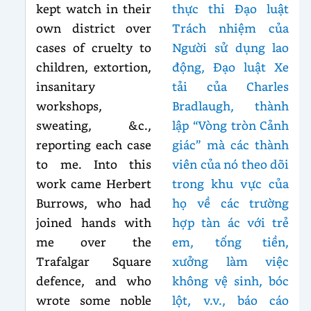
kept watch in their
thực thi Đạo luật
own district over
Trách nhiệm của
cases of cruelty to
Người sử dụng lao
children, extortion,
động, Đạo luật Xe
insanitary
tải của Charles
workshops,
Bradlaugh, thành
sweating, &c.,
lập “Vòng tròn Cảnh
reporting each case
giác” mà các thành
to me. Into this
viên của nó theo dõi
work came Herbert
trong khu vực của
Burrows, who had
họ về các trường
joined hands with
hợp tàn ác với trẻ
me over the
em, tống tiền,
Trafalgar Square
xưởng làm việc
defence, and who
không vệ sinh, bóc
wrote some noble
lột, v.v., báo cáo