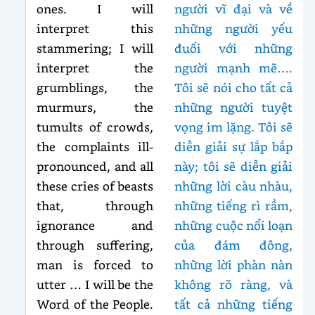
ones. I will
người vĩ đại và về
interpret this
những người yếu
stammering; I will
đuối với những
interpret the
người mạnh mẽ….
grumblings, the
Tôi sẽ nói cho tất cả
murmurs, the
những người tuyệt
tumults of crowds,
vọng im lặng. Tôi sẽ
the complaints ill-
diễn giải sự lắp bắp
pronounced, and all
này; tôi sẽ diễn giải
these cries of beasts
những lời càu nhàu,
that, through
những tiếng rì rầm,
ignorance and
những cuộc nổi loạn
through suffering,
của đám đông,
man is forced to
những lời phàn nàn
utter … I will be the
không rõ ràng, và
Word of the People.
tất cả những tiếng