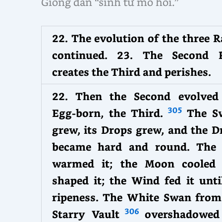
Giống dân “sinh từ mồ hôi.”
22. The evolution of the three R
continued. 23. The Second 
creates the Third and perishes.
22. Then the Second evolved
305
Egg-born, the Third.
The S
grew, its Drops grew, and the D
became hard and round. The
warmed it; the Moon cooled
shaped it; the Wind fed it until
ripeness. The White Swan from
306
Starry Vault
overshadowed