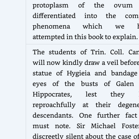
protoplasm of the ovum 
differentiated into the com
phenomena which we h
attempted in this book to explain.
The students of Trin. Coll. Can
will now kindly draw a veil befor
statue of Hygieia and bandage
eyes of the busts of Galen
Hippocrates, lest they l
reproachfully at their degene
descendants. One further fac
must note. Sir Michael Foste
discreetly silent about the case o