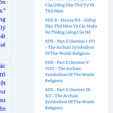
còn
Của Giống Dân Thứ Tư Và
a.”
Thứ Năm
ng
SDII.8 – Stanza XII – Giống
Dân Thứ Năm Và Các Huấn
lý
Sư Thiêng Liêng Của Nó
bất
SDII – Part II (Section I-IV)
 sẽ
– The Archaic Symbolism
Of The World-Religions
SDII – Part II (Section V-
các
VIII) – The Archaic
tri
Symbolism Of The World-
Religions
ột
SDII – Part II (Section IX-
hư
XI) – The Archaic
au
Symbolism Of The World-
ên
Religions