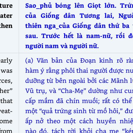
ture
Sao
phủ bóng lên Giọt lớn. Trứ
later
của Giống dân Tương lai, Ngườ
then
thiên nga
của Giống dân thứ ba 
sau. Trước hết là nam-nữ, rồi đ
người nam và người nữ.
arly
(a) Văn bản của Đoạn kinh rõ rà
 was
hàm ý rằng phôi thai người được n
ces,
dưỡng từ bên ngoài bởi các Mãnh l
her”
Vũ trụ, và “Cha-Mẹ” dường như cu
that
cấp mầm đã chín muồi; rất có thể 
weat-
một “quả trứng sinh từ mồ hôi,” đ
 some
ấp nở theo một cách huyền nhi
from
nào đó, tách rời khỏi cha mẹ “kép