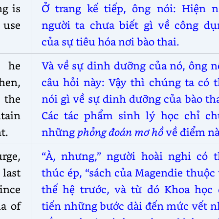
g is
Ở trang kế tiếp, ông nói: Hiện n
 use
người ta chưa biết gì về công dụ
của sự tiêu hóa nơi bào thai.
, he
Và về sự dinh dưỡng của nó, ông n
hen,
câu hỏi này: Vậy thì chúng ta có 
 the
nói gì về sự dinh dưỡng của bào th
tain
Các tác phẩm sinh lý học chỉ ch
t.
những
phỏng đoán mơ hồ
về điểm nà
rge,
“À, nhưng,” người hoài nghi có t
last
thúc ép, “sách của Magendie thuộc
ince
thế hệ trước, và từ đó Khoa học 
a of
tiến những bước dài đến mức vết n