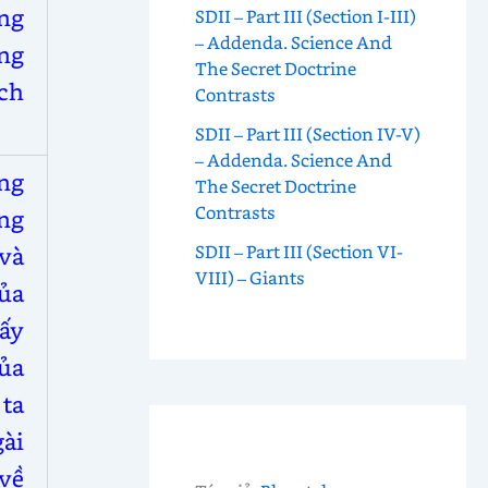
ng
SDII – Part III (Section I-III)
– Addenda. Science And
ng
The Secret Doctrine
ch
Contrasts
SDII – Part III (Section IV-V)
– Addenda. Science And
ng
The Secret Doctrine
Contrasts
òng
SDII – Part III (Section VI-
và
VIII) – Giants
ủa
ấy
ủa
ta
gài
 về