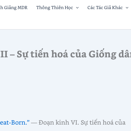
nh Giảng MDR
Thông Thiên Học
Các Tác Giả Khác
III – Sự tiến hoá của Giống d
eat-Born.”
— Đoạn kinh VI. Sự tiến hoá của