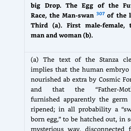
big Drop. The Egg of the Fu
307
Race, the Man-swan
of the 
Third (a). First male-female, 
man and woman (b).
(a) The text of the Stanza cle
implies that the human embryo
nourished ab extra by Cosmic For
and that the “Father-Mot
furnished apparently the germ 
ripened; in all probability a “s
born egg,” to be hatched out, in
mysterious way, disconnected 