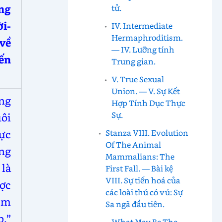
ng
tử.
i-
IV. Intermediate
Hermaphroditism.
về
— IV. Lưỡng tính
ến
Trung gian.
V. True Sexual
Union. — V. Sự Kết
ng
Hợp Tính Dục Thực
Sự.
uôi
Stanza VIII. Evolution
ực
Of The Animal
ng
Mammalians: The
là
First Fall. — Bài kệ
VIII. Sự tiến hoá của
ược
các loài thú có vú: Sự
ệm
Sa ngã đầu tiên.
.”
What May Be The