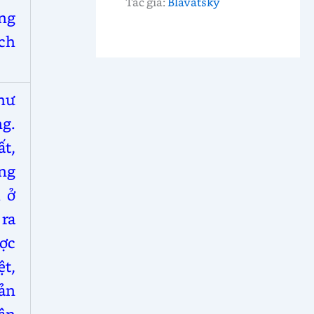
Tác giả:
Blavatsky
ồng
ch
như
ng.
t,
ằng
h ở
ra
ợc
t,
ản
ân