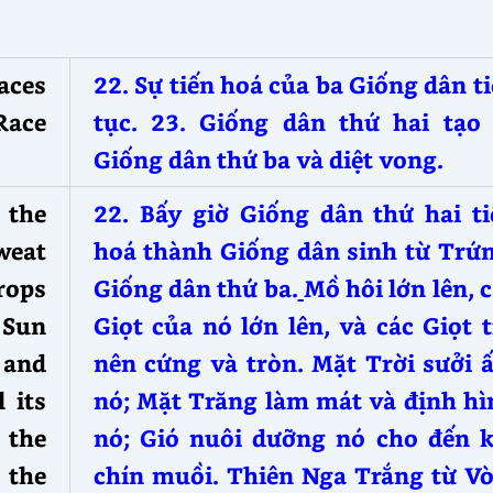
aces
22. Sự tiến hoá của ba Giống dân t
Race
tục. 23. Giống dân thứ hai tạo 
Giống dân thứ ba và diệt vong.
 the
22. Bấy giờ Giống dân thứ hai ti
weat
hoá thành Giống dân sinh từ Trứn
rops
Giống dân thứ ba.
Mồ hôi lớn lên, 
 Sun
Giọt của nó lớn lên, và các Giọt 
 and
nên cứng và tròn. Mặt Trời sưởi 
 its
nó; Mặt Trăng làm mát và định hì
 the
nó; Gió nuôi dưỡng nó cho đến k
 the
chín muồi. Thiên Nga Trắng từ V