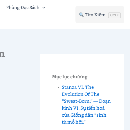
Phòng Đọc Sách
Tìm Kiếm
Ctrl K
ân
Mục lục chương
Stanza VI. The
Evolution Of The
“Sweat-Born.” — Đoạn
kinh VI. Sự tiến hoá
của Giống dân “sinh
từ mồ hôi.”