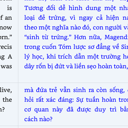
 is
Tương đối dễ hình dung một nh
f an
loại đẻ trứng, vì ngay cả hiện na
 now
theo một nghĩa nào đó, con người 
rn.”
“sinh từ trứng.” Hơn nữa, Magendi
ecis
trong cuốn Tóm lược sơ đẳng về Si
ng A
lý học, khi trích dẫn một trường 
 was
dây rốn bị đứt và liền sẹo hoàn toàn
ive,
mà đứa trẻ vẫn sinh ra còn sống, 
 the
hỏi rất xác đáng: Sự tuần hoàn tr
n?
cơ quan này đã được duy trì bằ
cách nào?