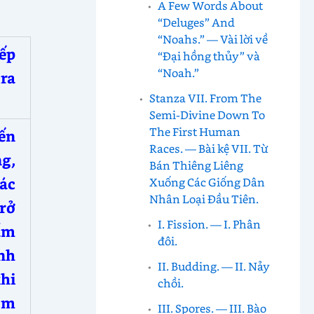
A Few Words About
“Deluges” And
“Noahs.” — Vài lời về
iếp
“Đại hồng thủy” và
“Noah.”
ra
Stanza VII. From The
Semi-Divine Down To
The First Human
ến
Races. — Bài kệ VII. Từ
g,
Bán Thiêng Liêng
các
Xuống Các Giống Dân
Nhân Loại Đầu Tiên.
trở
I. Fission. — I. Phân
ấm
đôi.
nh
II. Budding. — II. Nảy
hi
chồi.
òm
III. Spores. — III. Bào