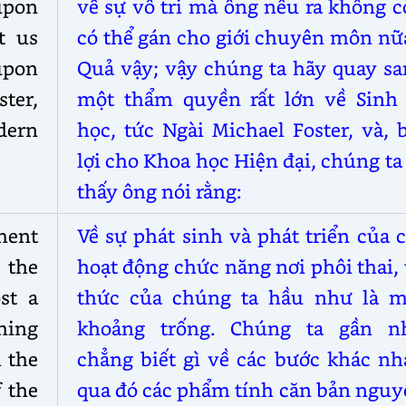
 upon
về sự vô tri mà ông nêu ra không 
t us
có thể gán cho giới chuyên môn nữ
upon
Quả vậy; vậy chúng ta hãy quay sa
ster,
một thẩm quyền rất lớn về Sinh 
dern
học, tức Ngài Michael Foster, và, 
lợi cho Khoa học Hiện đại, chúng ta
thấy ông nói rằng:
ment
Về sự phát sinh và phát triển của 
 the
hoạt động chức năng nơi phôi thai, 
st a
thức của chúng ta hầu như là m
hing
khoảng trống. Chúng ta gần n
 the
chẳng biết gì về các bước khác nh
 the
qua đó các phẩm tính căn bản nguy