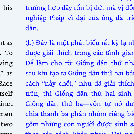
 his
trường hợp dây rốn bị đứt mà vị đ
nghiệp Pháp vĩ đại của ông đã trí
dẫn.
nt as
(b) Đây là một phát biểu rất kỳ lạ 
. To
được giải thích trong các Bình giả
ving
Để làm cho rõ: Giống dân thứ nhấ
” as
sau khi tạo ra Giống dân thứ hai b
Race
cách “nảy chồi,” như đã giải thíc
tself
trên, thì Giống dân thứ hai sinh 
inct
Giống dân thứ ba—vốn tự nó đư
 men
chia thành ba phân nhóm riêng biệ
t two
gồm những con người được sinh s
arous
theo các cách khác nhau. Hai ph