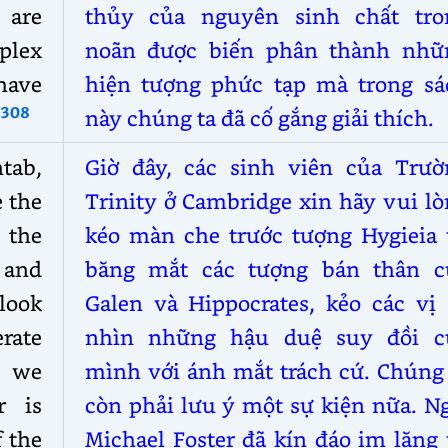
are
thủy của nguyên sinh chất tro
plex
noãn được biến phân thành nhữ
ave
hiện tượng phức tạp mà trong sá
308
này chúng ta đã cố gắng giải thích.
tab,
Giờ đây, các sinh viên của Trườ
e the
Trinity ở Cambridge xin hãy vui l
 the
kéo màn che trước tượng Hygieia 
 and
băng mắt các tượng bán thân c
ook
Galen và Hippocrates, kẻo các vị 
rate
nhìn những hậu duệ suy đồi c
t we
mình với ánh mắt trách cứ. Chúng 
r is
còn phải lưu ý một sự kiện nữa. N
f the
Michael Foster đã kín đáo im lặng