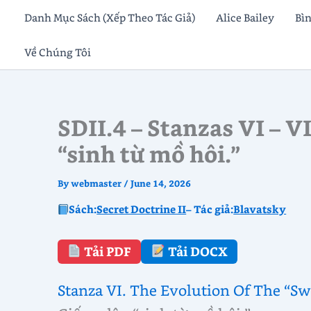
Skip
Danh Mục Sách (Xếp Theo Tác Giả)
Alice Bailey
Bì
to
Về Chúng Tôi
content
SDII.4 – Stanzas VI – V
“sinh từ mồ hôi.”
By
webmaster
/
June 14, 2026
Sách:
Secret Doctrine II
– Tác giả:
Blavatsky
Tải PDF
Tải DOCX
Stanza VI. The Evolution Of The “Sw