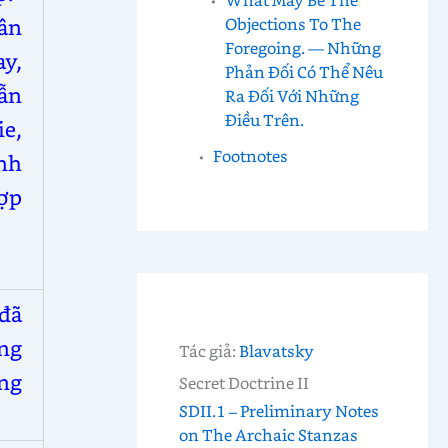
Objections To The
ân
Foregoing. — Những
y,
Phản Đối Có Thể Nêu
vẫn
Ra Đối Với Những
Điều Trên.
e,
Footnotes
nh
hợp
,
đã
ong
Tác giả:
Blavatsky
ng
Secret Doctrine II
SDII.1 – Preliminary Notes
on The Archaic Stanzas