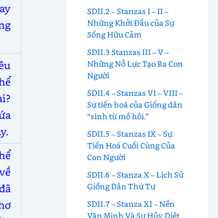
ay
SDII.2 – Stanzas I – II –
Những Khởi Đầu của Sự
ng
Sống Hữu Cảm
SDII.3 Stanzas III – V –
êu
Những Nỗ Lực Tạo Ra Con
Người
thể
SDII.4 – Stanzas VI – VIII –
ai?
Sự tiến hoá của Giống dân
ứa
“sinh từ mồ hôi.”
y.
SDII.5 – Stanzas IX – Sự
Tiến Hoá Cuối Cùng Của
hể
Con Người
 về
SDII.6 – Stanza X – Lịch Sử
Giống Dân Thứ Tư
đã
hơ
SDII.7 – Stanza XI – Nền
Văn Minh Và Sự Hủy Diệt