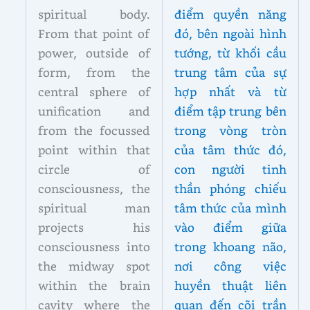
spiritual body.
điểm quyền năng
From that point of
đó, bên ngoài hình
power, outside of
tướng, từ khối cầu
form, from the
trung tâm của sự
central sphere of
hợp nhất và từ
unification and
điểm tập trung bên
from the focussed
trong vòng tròn
point within that
của tâm thức đó,
circle of
con người tinh
consciousness, the
thần phóng chiếu
spiritual man
tâm thức của mình
projects his
vào điểm giữa
consciousness into
trong khoang não,
the midway spot
nơi công việc
within the brain
huyền thuật liên
cavity where the
quan đến cõi trần