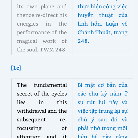
its own plane and
thực hiện công việc
thence re-direct his
huyền thuật của
energies in the
linh hồn. Luận về
performance of the
Chánh Thuật, trang
magical work of
248.
the soul. TWM 248
[1c]
The fundamental
Bí mật cơ bản của
secret of the cycles
các chu kỳ nằm ở
lies in this
sự rút lui này và
withdrawal and the
việc tập trung lại sự
subsequent re-
chú ý sau đó và
focussing of
phải nhớ trong mối
attention and it
liên hệ này rằng