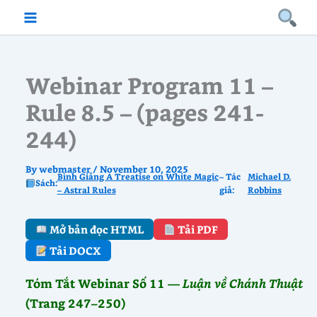
Skip
to
content
Webinar Program 11 –
Rule 8.5 – (pages 241-
244)
By
webmaster
/
November 10, 2025
Bình Giảng A Treatise on White Magic
– Tác
Michael D.
Sách:
– Astral Rules
giả:
Robbins
Mở bản đọc HTML
Tải PDF
Tải DOCX
Tóm Tắt Webinar Số 11 —
Luận về Chánh Thuật
(Trang 247–250)