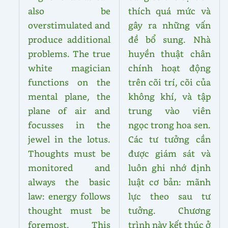
also be
thích quá mức và
overstimulated and
gây ra những vấn
produce additional
đề bổ sung. Nhà
problems. The true
huyền thuật chân
white magician
chính hoạt động
functions on the
trên cõi trí, cõi của
mental plane, the
không khí, và tập
plane of air and
trung vào viên
focusses in the
ngọc trong hoa sen.
jewel in the lotus.
Các tư tưởng cần
Thoughts must be
được giám sát và
monitored and
luôn ghi nhớ định
always the basic
luật cơ bản: mãnh
law: energy follows
lực theo sau tư
thought must be
tưởng. Chương
foremost. This
trình này kết thúc ở