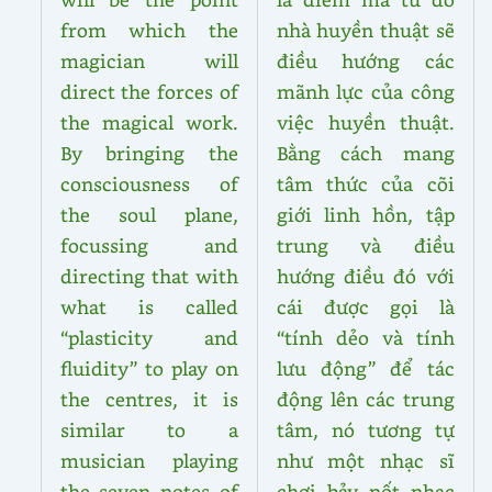
from which the
nhà huyền thuật sẽ
magician will
điều hướng các
direct the forces of
mãnh lực của công
the magical work.
việc huyền thuật.
By bringing the
Bằng cách mang
consciousness of
tâm thức của cõi
the soul plane,
giới linh hồn, tập
focussing and
trung và điều
directing that with
hướng điều đó với
what is called
cái được gọi là
“plasticity and
“tính dẻo và tính
fluidity” to play on
lưu động” để tác
the centres, it is
động lên các trung
similar to a
tâm, nó tương tự
musician playing
như một nhạc sĩ
the seven notes of
chơi bảy nốt nhạc