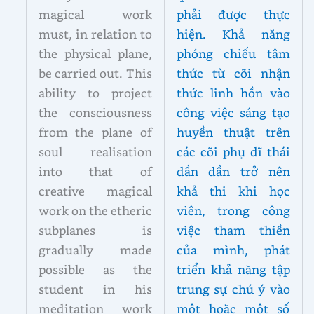
magical work
phải được thực
must, in relation to
hiện. Khả năng
the physical plane,
phóng chiếu tâm
be carried out. This
thức từ cõi nhận
ability to project
thức linh hồn vào
the consciousness
công việc sáng tạo
from the plane of
huyền thuật trên
soul realisation
các cõi phụ dĩ thái
into that of
dần dần trở nên
creative magical
khả thi khi học
work on the etheric
viên, trong công
subplanes is
việc tham thiền
gradually made
của mình, phát
possible as the
triển khả năng tập
student in his
trung sự chú ý vào
meditation work
một hoặc một số