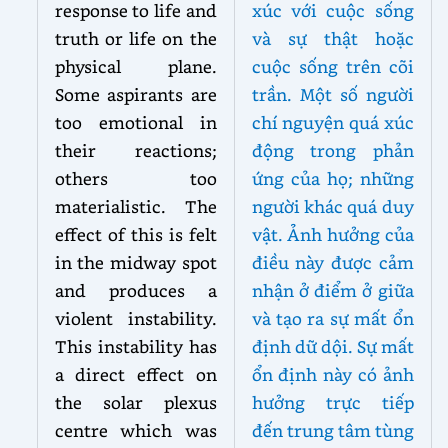
response to life and
xúc với cuộc sống
truth or life on the
và sự thật hoặc
physical plane.
cuộc sống trên cõi
Some aspirants are
trần. Một số người
too emotional in
chí nguyện quá xúc
their reactions;
động trong phản
others too
ứng của họ; những
materialistic. The
người khác quá duy
effect of this is felt
vật. Ảnh hưởng của
in the midway spot
điều này được cảm
and produces a
nhận ở điểm ở giữa
violent instability.
và tạo ra sự mất ổn
This instability has
định dữ dội. Sự mất
a direct effect on
ổn định này có ảnh
the solar plexus
hưởng trực tiếp
centre which was
đến trung tâm tùng