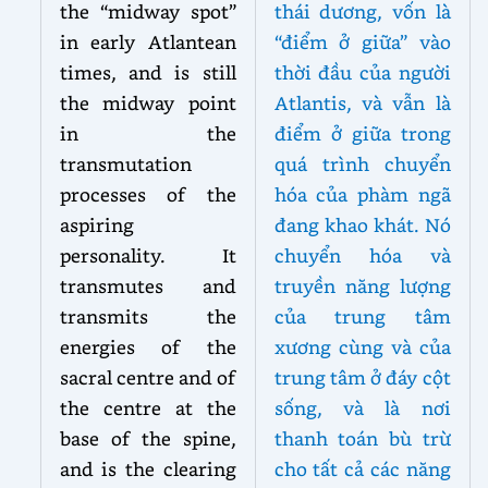
the “midway spot”
thái dương, vốn là
in early Atlantean
“điểm ở giữa” vào
times, and is still
thời đầu của người
the midway point
Atlantis, và vẫn là
in the
điểm ở giữa trong
transmutation
quá trình chuyển
processes of the
hóa của phàm ngã
aspiring
đang khao khát. Nó
personality. It
chuyển hóa và
transmutes and
truyền năng lượng
transmits the
của trung tâm
energies of the
xương cùng và của
sacral centre and of
trung tâm ở đáy cột
the centre at the
sống, và là nơi
base of the spine,
thanh toán bù trừ
and is the clearing
cho tất cả các năng