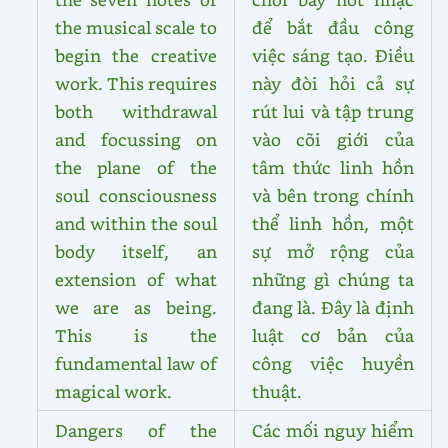
the musical scale to
để bắt đầu công
begin the creative
việc sáng tạo. Điều
work. This requires
này đòi hỏi cả sự
both withdrawal
rút lui và tập trung
and focussing on
vào cõi giới của
the plane of the
tâm thức linh hồn
soul consciousness
và bên trong chính
and within the soul
thể linh hồn, một
body itself, an
sự mở rộng của
extension of what
những gì chúng ta
we are as being.
đang là. Đây là định
This is the
luật cơ bản của
fundamental law of
công việc huyền
magical work.
thuật.
Dangers of the
Các mối nguy hiểm