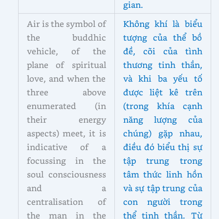
gian.
Air is the symbol of
Không khí là biểu
the buddhic
tượng của thể bồ
vehicle, of the
đề, cõi của tình
plane of spiritual
thương tinh thần,
love, and when the
và khi ba yếu tố
three above
được liệt kê trên
enumerated (in
(trong khía cạnh
their energy
năng lượng của
aspects) meet, it is
chúng) gặp nhau,
indicative of a
điều đó biểu thị sự
focussing in the
tập trung trong
soul consciousness
tâm thức linh hồn
and a
và sự tập trung của
centralisation of
con người trong
the man in the
thể tinh thần. Từ