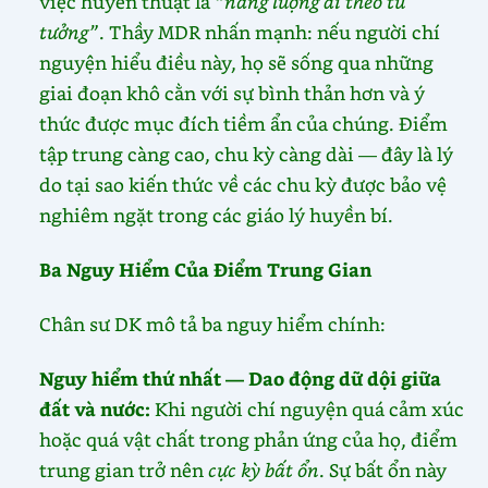
việc huyền thuật là
“năng lượng đi theo tư
tưởng”
. Thầy MDR nhấn mạnh: nếu người chí
nguyện hiểu điều này, họ sẽ sống qua những
giai đoạn khô cằn với sự bình thản hơn và ý
thức được mục đích tiềm ẩn của chúng. Điểm
tập trung càng cao, chu kỳ càng dài — đây là lý
do tại sao kiến thức về các chu kỳ được bảo vệ
nghiêm ngặt trong các giáo lý huyền bí.
Ba Nguy Hiểm Của Điểm Trung Gian
Chân sư DK mô tả ba nguy hiểm chính:
Nguy hiểm thứ nhất — Dao động dữ dội giữa
đất và nước:
Khi người chí nguyện quá cảm xúc
hoặc quá vật chất trong phản ứng của họ, điểm
trung gian trở nên
cực kỳ bất ổn
. Sự bất ổn này