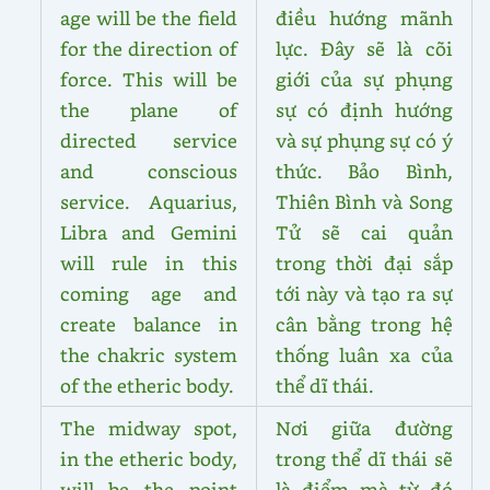
age will be the field
điều hướng mãnh
for the direction of
lực. Đây sẽ là cõi
force. This will be
giới của sự phụng
the plane of
sự có định hướng
directed service
và sự phụng sự có ý
and conscious
thức. Bảo Bình,
service. Aquarius,
Thiên Bình và Song
Libra and Gemini
Tử sẽ cai quản
will rule in this
trong thời đại sắp
coming age and
tới này và tạo ra sự
create balance in
cân bằng trong hệ
the chakric system
thống luân xa của
of the etheric body.
thể dĩ thái.
The midway spot,
Nơi giữa đường
in the etheric body,
trong thể dĩ thái sẽ
will be the point
là điểm mà từ đó