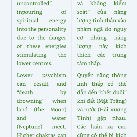
uncontrolled”
và không kiểm
inpouring of
soát” của năng
spiritual energy
lượng tinh thần vào
into the personality
phàm ngã do nguy
due to the danger
cơ những năng
of these energies
lượng này kích
stimulating the
thích các trung
lower centres.
tâm thấp.
Lower psychism
Quyền năng thông
can result and
linh thấp có thể
“death by
dẫn đến “chết đuối”
drowning” when
khi đất (Mặt Trăng)
land (the Moon)
và nước (Hải Vương
and water
Tinh) gặp nhau.
(Neptune) meet.
Các luân xa cao
Higher chakras can
cũng có thể bị kích