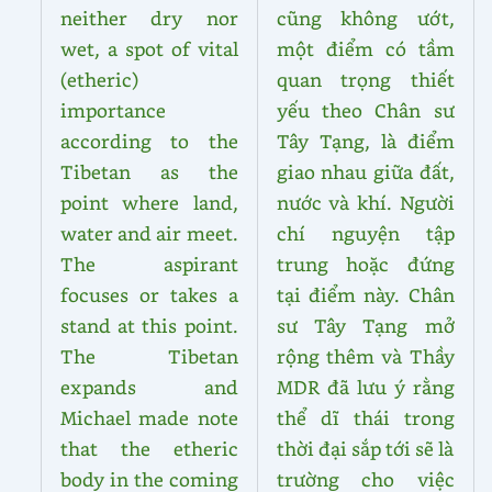
neither dry nor
cũng không ướt,
wet, a spot of vital
một điểm có tầm
(etheric)
quan
trọng thiết
importance
yếu theo Chân sư
according to the
Tây Tạng, là điểm
Tibetan as the
giao nhau giữa đất,
point where land,
nước và khí. Người
water and air meet.
chí nguyện tập
The aspirant
trung hoặc đứng
focuses or takes a
tại điểm này. Chân
stand at this point.
sư Tây Tạng mở
The Tibetan
rộng thêm và Thầy
expands and
MDR đã lưu ý rằng
Michael made note
thể dĩ thái trong
that the etheric
thời đại sắp tới sẽ là
body in the coming
trường cho việc