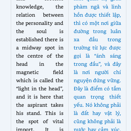
knowledge, the
phàm ngã và linh
relation between
hồn được thiết lập,
the personality and
thì có một nơi giữa
the soul is
đường trong luân
established there is
xa đầu trong
a midway spot in
trường từ lực được
the centre of the
gọi là “ánh sáng
head in the
trong đầu”, và đây
magnetic field
là nơi người chí
which is called the
nguyện đứng vững.
“light in the head”,
Đây là điểm có tầm
and it is here that
quan trọng thiết
the aspirant takes
yếu. Nó không phải
his stand. This is
là đất hay vật lý,
the spot of vital
cũng không phải là
import. It is
nước hay cảm xúc.