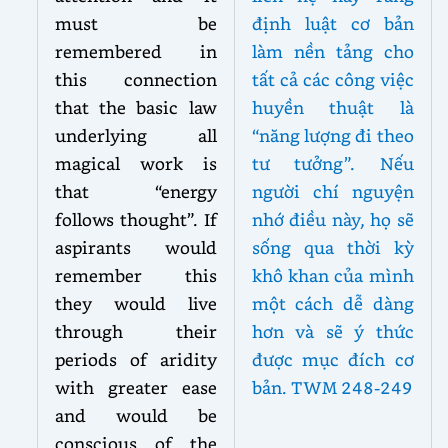
must be
định luật cơ bản
remembered in
làm nền tảng cho
this connection
tất cả các công việc
that the basic law
huyền thuật là
underlying all
“năng lượng đi theo
magical work is
tư tưởng”. Nếu
that “energy
người chí nguyện
follows thought”. If
nhớ điều này, họ sẽ
aspirants would
sống qua thời kỳ
remember this
khô khan của mình
they would live
một cách dễ dàng
through their
hơn và sẽ ý thức
periods of aridity
được mục đích cơ
with greater ease
bản. TWM 248-249
and would be
conscious of the