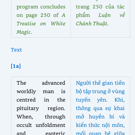
program concludes
trang 250 của tác
on page 250 of
A
phẩm
Luận về
Treatise on White
Chánh Thuật
.
Magic
.
Text
[1a]
The advanced
Người thế gian tiến
worldly man is
bộ tập trung ở vùng
centred in the
tuyến yên. Khi,
pituitary region.
thông qua sự khai
When, through
mở huyền bí và
occult unfoldment
kiến thức nội môn,
and esoteric
mối quan hệ giữa