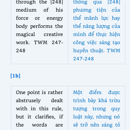
through the [248]
thông qua [248]
medium of his
phương tiện của
force or energy
thể mãnh lực hay
body performs the
thể năng lượng của
magical creative
mình để thực hiện
work. TWM 247-
công việc sáng tạo
248
huyền thuật. TWM
247-248
[1b]
One point is rather
Một điểm được
abstrusely dealt
trình bày khá trừu
with in this rule,
tượng trong quy
but it clarifies, if
luật này, nhưng nó
the words are
sẽ trở nên sáng tỏ