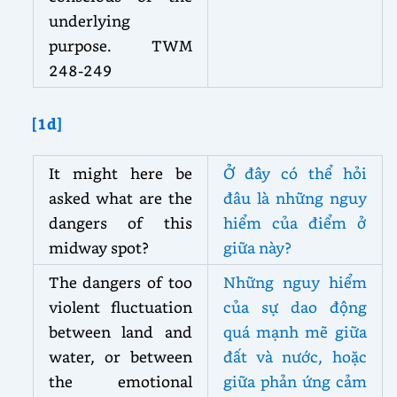
underlying
purpose. TWM
248-249
[1d]
It might here be
Ở đây có thể hỏi
asked what are the
đâu là những nguy
dangers of this
hiểm của điểm ở
midway spot?
giữa này?
The dangers of too
Những nguy hiểm
violent fluctuation
của sự dao động
between land and
quá mạnh mẽ giữa
water, or between
đất và nước, hoặc
the emotional
giữa phản ứng cảm