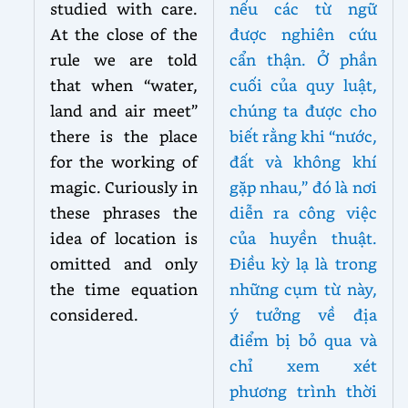
studied with care.
nếu các từ ngữ
At the close of the
được nghiên cứu
rule we are told
cẩn thận. Ở phần
that when “water,
cuối của quy luật,
land and air meet”
chúng ta được cho
there is the place
biết rằng khi “nước,
for the working of
đất và không khí
magic. Curiously in
gặp nhau,” đó là nơi
these phrases the
diễn ra công việc
idea of location is
của huyền thuật.
omitted and only
Điều kỳ lạ là trong
the time equation
những cụm từ này,
considered.
ý tưởng về địa
điểm bị bỏ qua và
chỉ xem xét
phương trình thời