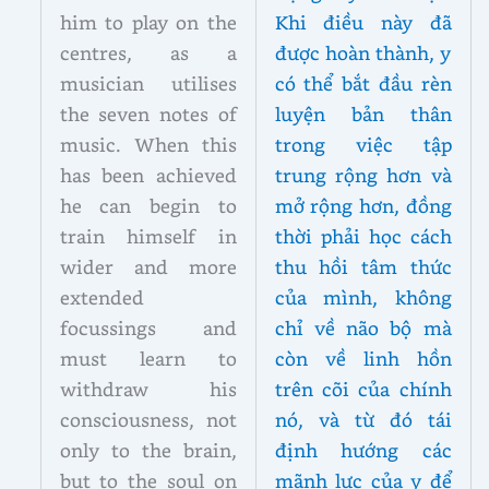
him to play on the
Khi điều này đã
centres, as a
được hoàn thành, y
musician utilises
có thể bắt đầu rèn
the seven notes of
luyện bản thân
music. When this
trong việc tập
has been achieved
trung rộng hơn và
he can begin to
mở rộng hơn, đồng
train himself in
thời phải học cách
wider and more
thu hồi tâm thức
extended
của mình, không
focussings and
chỉ về não bộ mà
must learn to
còn về linh hồn
withdraw his
trên cõi của chính
consciousness, not
nó, và từ đó tái
only to the brain,
định hướng các
but to the soul on
mãnh lực của y để