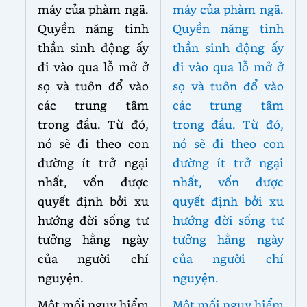
máy của phàm ngã.
máy của phàm ngã.
Quyền năng tinh
Quyền năng tinh
thần sinh động ấy
thần sinh động ấy
đi vào qua lỗ mở ở
đi vào qua lỗ mở ở
sọ và tuôn đổ vào
sọ và tuôn đổ vào
các trung tâm
các trung tâm
trong đầu. Từ đó,
trong đầu. Từ đó,
nó sẽ đi theo con
nó sẽ đi theo con
đường ít trở ngại
đường ít trở ngại
nhất, vốn được
nhất, vốn được
quyết định bởi xu
quyết định bởi xu
hướng đời sống tư
hướng đời sống tư
tưởng hằng ngày
tưởng hằng ngày
của người chí
của người chí
nguyện.
nguyện.
Một mối nguy hiểm
Một mối nguy hiểm