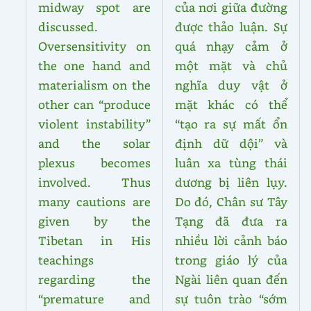
midway spot are
của nơi giữa đường
discussed.
được thảo luận. Sự
Oversensitivity on
quá nhạy cảm ở
the one hand and
một mặt và chủ
materialism on the
nghĩa duy vật ở
other can “produce
mặt khác có thể
violent instability”
“tạo ra sự mất ổn
and the solar
định dữ dội” và
plexus becomes
luân xa tùng thái
involved. Thus
dương bị liên lụy.
many cautions are
Do đó, Chân sư Tây
given by the
Tạng đã đưa ra
Tibetan in His
nhiều lời cảnh báo
teachings
trong giáo lý của
regarding the
Ngài liên quan đến
“premature and
sự tuôn trào “sớm