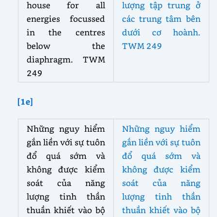
house for all
lượng tập trung ở
energies focussed
các trung tâm bên
in the centres
dưới cơ hoành.
below the
TWM 249
diaphragm. TWM
249
[1e]
Những nguy hiểm
Những nguy hiểm
gắn liền với sự tuôn
gắn liền với sự tuôn
đổ quá sớm và
đổ quá sớm và
không được kiểm
không được kiểm
soát của năng
soát của năng
lượng tinh thần
lượng tinh thần
thuần khiết vào bộ
thuần khiết vào bộ