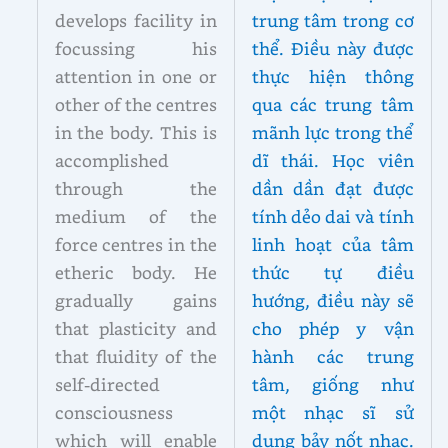
develops facility in
trung tâm trong cơ
focussing his
thể. Điều này được
attention in one or
thực hiện thông
other of the centres
qua các trung tâm
in the body. This is
mãnh lực trong thể
accomplished
dĩ thái. Học viên
through the
dần dần đạt được
medium of the
tính dẻo dai và tính
force centres in the
linh hoạt của tâm
etheric body. He
thức tự điều
gradually gains
hướng, điều này sẽ
that plasticity and
cho phép y vận
that fluidity of the
hành các trung
self-directed
tâm, giống như
consciousness
một nhạc sĩ sử
which will enable
dụng bảy nốt nhạc.