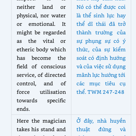
neither land or
Nó có thể được coi
physical, nor water
là thể sinh lực hay
or emotional. It
thể dĩ thái đã trở
might be regarded
thành trường của
as the vital or
sự phụng sự có ý
etheric body which
thức, của sự kiểm
has become the
soát có định hướng
field of conscious
và của việc sử dụng
service, of directed
mãnh lực hướng tới
control, and of
các mục tiêu cụ
force utilisation
thể. TWM 247-248
towards specific
ends.
Here the magician
Ở đây, nhà huyền
takes his stand and
thuật đứng và