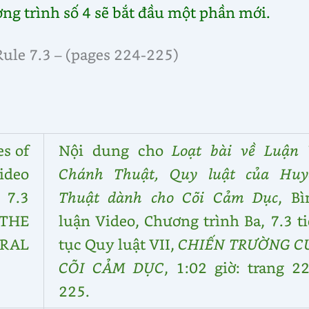
ơng trình số 4 sẽ bắt đầu một phần mới.
Rule 7.3 – (pages 224-225)
es of
Nội dung cho
Loạt bài về Luận 
ideo
Chánh Thuật, Quy luật của Huy
 7.3
Thuật dành cho Cõi Cảm Dục
, Bì
THE
luận Video, Chương trình Ba, 7.3 t
RAL
tục Quy luật VII,
CHIẾN TRƯỜNG C
CÕI CẢM DỤC
, 1:02 giờ: trang 2
225.