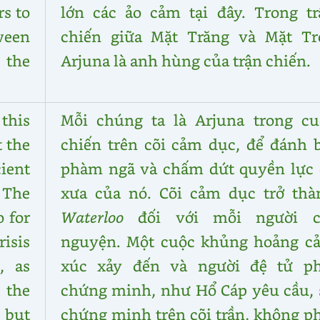
s to
lớn các ảo cảm tại đây. Trong tr
tween
chiến giữa Mặt Trăng và Mặt Trờ
 the
Arjuna là anh hùng của trận chiến.
 this
Mỗi chúng ta là Arjuna trong cu
t the
chiến trên cõi cảm dục, để đánh b
ient
phàm ngã và chấm dứt quyền lực 
 The
xưa của nó. Cõi cảm dục trở thà
o for
Waterloo
đối với mỗi người c
isis
nguyện. Một cuộc khủng hoảng c
, as
xúc xảy đến và người đệ tử ph
 the
chứng minh, như Hổ Cáp yêu cầu, 
, but
chứng minh trên cõi trần, không p