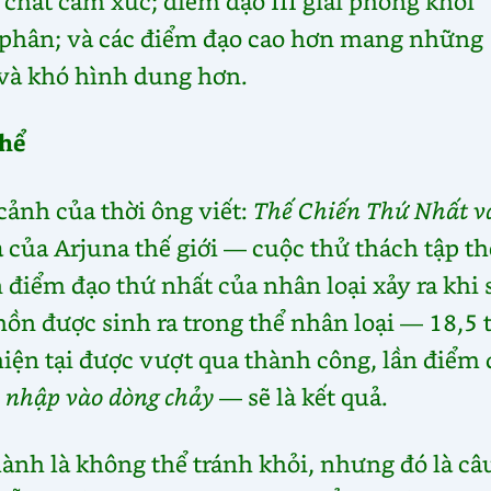
 chất cảm xúc; điểm đạo III giải phóng khỏi
phân; và các điểm đạo cao hơn mang những
 và khó hình dung hơn.
hể
 cảnh của thời ông viết:
Thế Chiến Thứ Nhất v
 của Arjuna thế giới — cuộc thử thách tập th
 điểm đạo thứ nhất của nhân loại xảy ra khi 
 hồn được sinh ra trong thể nhân loại — 18,5 
ện tại được vượt qua thành công, lần điểm 
à nhập vào dòng chảy
— sẽ là kết quả.
lành là không thể tránh khỏi, nhưng đó là câ