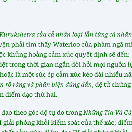
Kurukshetra của cả nhân loại lẫn từng cá nhân
uyện phải tìm thấy Waterloo của phàm ngã m
ộc khủng hoảng cảm xúc quyết định sẽ đến:
iệt trong thời gian ngắn đòi hỏi mọi nguồn l
, hoặc là một sức ép cảm xúc kéo dài nhiều n
n rõ ràng và phân biện đúng đắn
, đệ tử chứng
n điểm đạo thứ hai.
đạo theo góc độ tự do trong
Những Tia Và Cá
I giải phóng khỏi kiểm soát của thể xác; điể