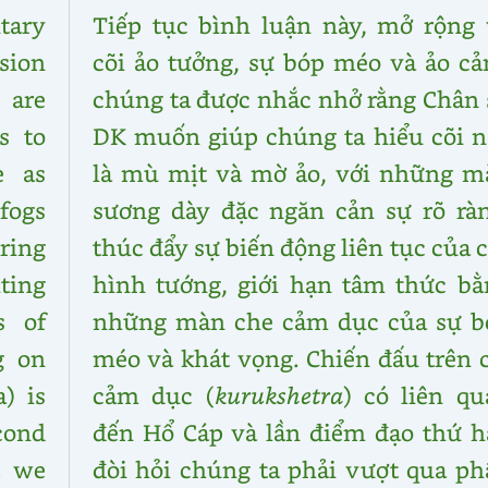
tary
Tiếp tục bình luận này, mở rộng 
sion
cõi ảo tưởng, sự bóp méo và ảo cả
 are
chúng ta được nhắc nhở rằng Chân 
s to
DK muốn giúp chúng ta hiểu cõi n
e as
là mù mịt và mờ ảo, với những m
fogs
sương dày đặc ngăn cản sự rõ ràn
ring
thúc đẩy sự biến động liên tục của 
ting
hình tướng, giới hạn tâm thức bằ
s of
những màn che cảm dục của sự b
ng on
méo và khát vọng. Chiến đấu trên 
a) is
cảm dục (
kurukshetra
) có liên qu
cond
đến Hổ Cáp và lần điểm đạo thứ ha
t we
đòi hỏi chúng ta phải vượt qua ph