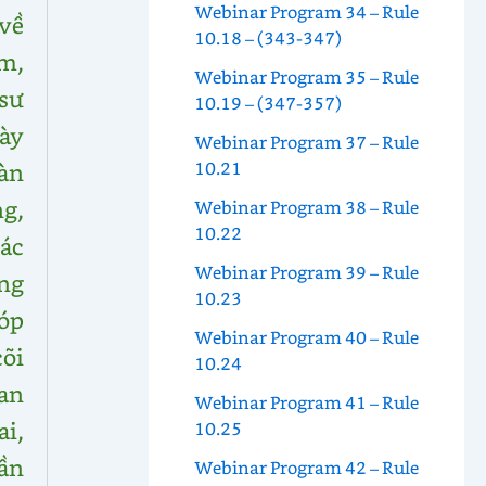
Webinar Program 34 – Rule
về
10.18 – (343-347)
m,
Webinar Program 35 – Rule
sư
10.19 – (347-357)
ày
Webinar Program 37 – Rule
10.21
àn
g,
Webinar Program 38 – Rule
10.22
các
Webinar Program 39 – Rule
ng
10.23
óp
Webinar Program 40 – Rule
cõi
10.24
an
Webinar Program 41 – Rule
i,
10.25
ần
Webinar Program 42 – Rule