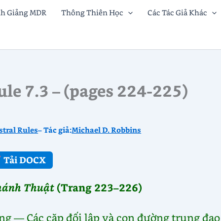
nh Giảng MDR
Thông Thiên Học
Các Tác Giả Khác
le 7.3 – (pages 224-225)
stral Rules
– Tác giả:
Michael D. Robbins
Tải DOCX
hánh Thuật
(Trang 223–226)
g — Các cặp đối lập và con đường trung đạo