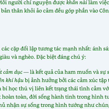
Mỗi người chí nguyện được
khẩn nài
làm việ
 bản thân khỏi ảo cảm đều góp phần vào Côn
 các cặp đối lập tương tác mạnh nhất: ánh s
 giàu và nghèo. Đặc biệt đáng chú ý:
ất cảm dục
— là kết quả của ham muốn và sự 
ện khí hậu
bị ảnh hưởng bởi các cảm xúc tập 
í học thú vị liên kết trạng thái tình cảm vớ
t hoàn toàn, đời sống hành tinh trong hình 
 phủ nhận sự sống trong hình tướng như chún