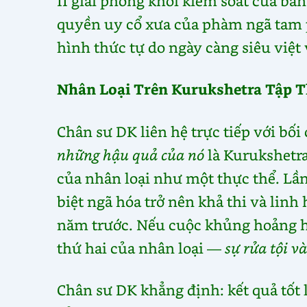
II giải phóng khỏi kiểm soát của bản
quyền uy cổ xưa của phàm ngã tam 
hình thức tự do ngày càng siêu việt
Nhân Loại Trên Kurukshetra Tập T
Chân sư DK liên hệ trực tiếp với bối
những hậu quả của nó
là Kurukshetra
của nhân loại như một thực thể. Lần
biệt ngã hóa trở nên khả thi và linh
năm trước. Nếu cuộc khủng hoảng hi
thứ hai của nhân loại —
sự rửa tội v
Chân sư DK khẳng định: kết quả tốt 