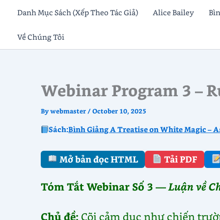
Skip
Danh Mục Sách (Xếp Theo Tác Giả)
Alice Bailey
Bì
to
Về Chúng Tôi
content
Webinar Program 3 – Ru
By
webmaster
/
October 10, 2025
Sách:
Bình Giảng A Treatise on White Magic – A
Mở bản đọc HTML
Tải PDF
Tóm Tắt Webinar Số 3 —
Luận về C
Chủ đề:
Cõi cảm dục như chiến trườn