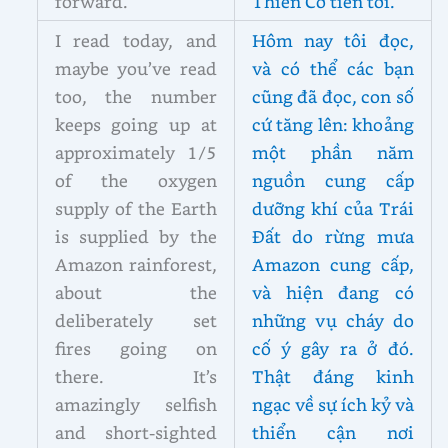
forward.
Thiên Cơ tiến tới.
I read today, and
Hôm nay tôi đọc,
maybe you’ve read
và có thể các bạn
too, the number
cũng đã đọc, con số
keeps going up at
cứ tăng lên: khoảng
approximately 1/5
một phần năm
of the oxygen
nguồn cung cấp
supply of the Earth
dưỡng khí của Trái
is supplied by the
Đất do rừng mưa
Amazon rainforest,
Amazon cung cấp,
about the
và hiện đang có
deliberately set
những vụ cháy do
fires going on
cố ý gây ra ở đó.
there. It’s
Thật đáng kinh
amazingly selfish
ngạc về sự ích kỷ và
and short-sighted
thiển cận nơi