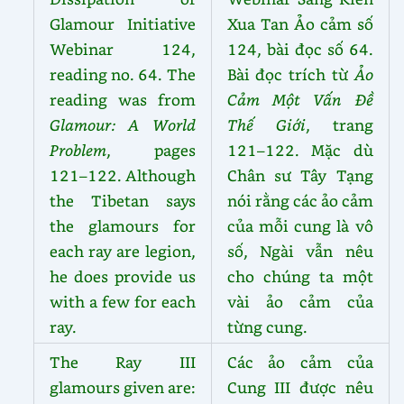
Glamour Initiative
Xua Tan Ảo cảm số
Webinar 124,
124, bài đọc số 64.
reading no. 64. The
Bài đọc trích từ
Ảo
reading was from
Cảm Một Vấn Đề
Glamour: A World
Thế Giới
, trang
Problem
, pages
121–122. Mặc dù
121–122. Although
Chân sư Tây Tạng
the Tibetan says
nói rằng các ảo cảm
the glamours for
của mỗi cung là vô
each ray are legion,
số, Ngài vẫn nêu
he does provide us
cho chúng ta một
with a few for each
vài ảo cảm của
ray.
từng cung.
The Ray III
Các ảo cảm của
glamours given are:
Cung III được nêu