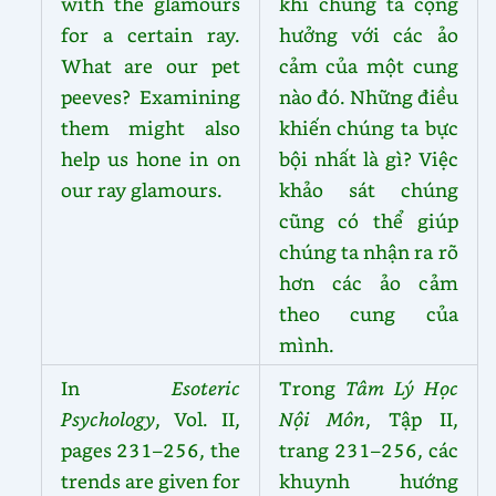
with the glamours
khi chúng ta cộng
for a certain ray.
hưởng với các ảo
What are our pet
cảm của một cung
peeves? Examining
nào đó. Những điều
them might also
khiến chúng ta bực
help us hone in on
bội nhất là gì? Việc
our ray glamours.
khảo sát chúng
cũng có thể giúp
chúng ta nhận ra rõ
hơn các ảo cảm
theo cung của
mình.
In
Esoteric
Trong
Tâm Lý Học
Psychology
, Vol. II,
Nội Môn
, Tập II,
pages 231–256, the
trang 231–256, các
trends are given for
khuynh hướng