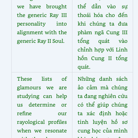
we have brought
thể dẫn vào sự
the generic Ray III
thoái hóa cho đến
personality into
khi chúng ta đưa
alignment with the
phàm ngã Cung III
generic Ray II Soul.
tổng quát vào
chỉnh hợp với Linh
hồn Cung II tổng
quát.
These lists of
Những danh sách
glamours we are
ảo cảm mà chúng
studying can help
ta đang nghiên cứu
us determine or
có thể giúp chúng
refine our
ta xác định hoặc
rayological profiles
tinh luyện hồ sơ
when we resonate
cung học của mình