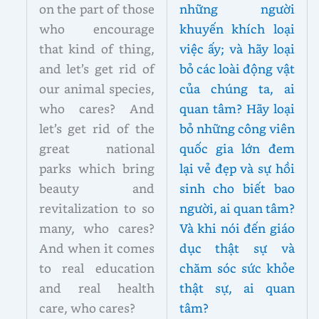
on the part of those
những người
who encourage
khuyến khích loại
that kind of thing,
việc ấy; và hãy loại
and let’s get rid of
bỏ các loài động vật
our animal species,
của chúng ta, ai
who cares? And
quan tâm? Hãy loại
let’s get rid of the
bỏ những công viên
great national
quốc gia lớn đem
parks which bring
lại vẻ đẹp và sự hồi
beauty and
sinh cho biết bao
revitalization to so
người, ai quan tâm?
many, who cares?
Và khi nói đến giáo
And when it comes
dục thật sự và
to real education
chăm sóc sức khỏe
and real health
thật sự, ai quan
care, who cares?
tâm?