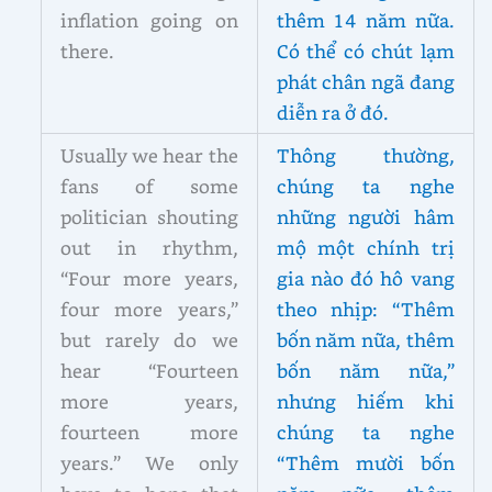
inflation going on
thêm 14 năm nữa.
there.
Có thể có chút lạm
phát chân ngã đang
diễn ra ở đó.
Usually we hear the
Thông thường,
fans of some
chúng ta nghe
politician shouting
những người hâm
out in rhythm,
mộ một chính trị
“Four more years,
gia nào đó hô vang
four more years,”
theo nhịp: “Thêm
but rarely do we
bốn năm nữa, thêm
hear “Fourteen
bốn năm nữa,”
more years,
nhưng hiếm khi
fourteen more
chúng ta nghe
years.” We only
“Thêm mười bốn