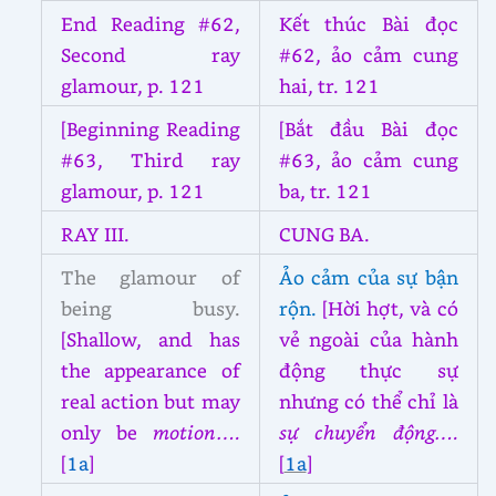
End Reading #62,
Kết thúc Bài đọc
Second ray
#62, ảo cảm cung
glamour, p. 121
hai, tr. 121
[Beginning Reading
[Bắt đầu Bài đọc
#63, Third ray
#63, ảo cảm cung
glamour, p. 121
ba, tr. 121
RAY III.
CUNG BA.
The glamour of
Ảo cảm của sự bận
being busy.
rộn.
[Hời hợt, và có
[Shallow, and has
vẻ ngoài của hành
the appearance of
động thực sự
real action but may
nhưng có thể chỉ là
only be
motion….
sự chuyển động….
[
1a
]
[
1a
]