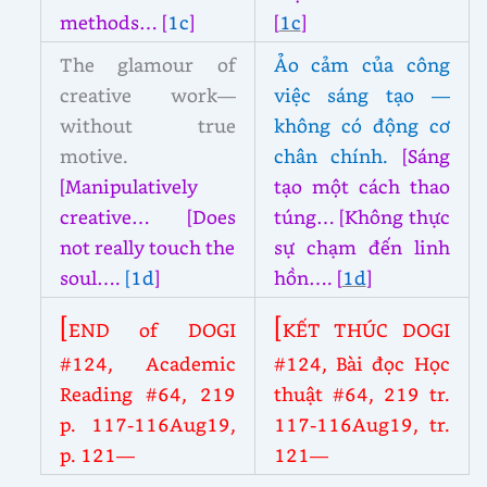
methods… [
1c
]
[
1c
]
The glamour of
Ảo cảm của công
creative work—
việc sáng tạo —
without true
không có động cơ
motive.
chân chính.
[Sáng
[Manipulatively
tạo một cách thao
creative… [Does
túng… [Không thực
not really touch the
sự chạm đến linh
soul….
[
1d
]
hồn…. [
1d
]
[
[
END of DOGI
KẾT THÚC DOGI
#124, Academic
#124, Bài đọc Học
Reading #64, 219
thuật #64, 219 tr.
p. 117-116Aug19,
117-116Aug19, tr.
p. 121—
121—