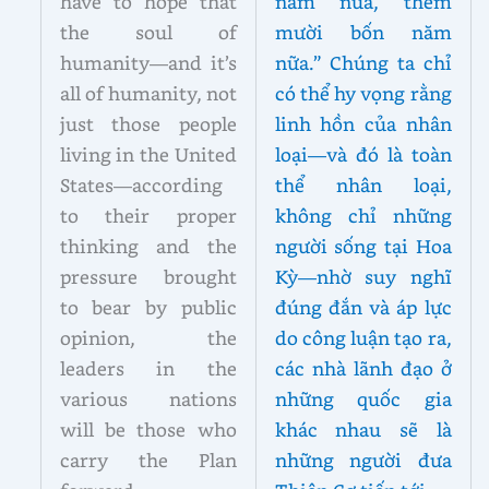
have to hope that
năm nữa, thêm
the soul of
mười bốn năm
humanity—and it’s
nữa.” Chúng ta chỉ
all of humanity, not
có thể hy vọng rằng
just those people
linh hồn của nhân
living in the United
loại—và đó là toàn
States—according
thể nhân loại,
to their proper
không chỉ những
thinking and the
người sống tại Hoa
pressure brought
Kỳ—nhờ suy nghĩ
to bear by public
đúng đắn và áp lực
opinion, the
do công luận tạo ra,
leaders in the
các nhà lãnh đạo ở
various nations
những quốc gia
will be those who
khác nhau sẽ là
carry the Plan
những người đưa