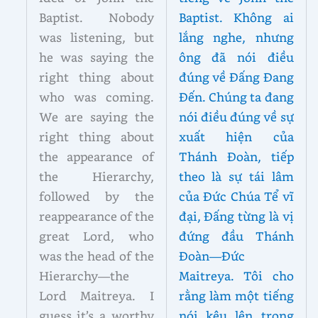
Baptist. Nobody
Baptist. Không ai
was listening, but
lắng nghe, nhưng
he was saying the
ông đã nói điều
right thing about
đúng về Đấng Đang
who was coming.
Đến. Chúng ta đang
We are saying the
nói điều đúng về sự
right thing about
xuất hiện của
the appearance of
Thánh Đoàn, tiếp
the Hierarchy,
theo là sự tái lâm
followed by the
của Đức Chúa Tể vĩ
reappearance of the
đại, Đấng từng là vị
great Lord, who
đứng đầu Thánh
was the head of the
Đoàn—Đức
Hierarchy—the
Maitreya. Tôi cho
Lord Maitreya. I
rằng làm một tiếng
guess it’s a worthy
nói kêu lên trong