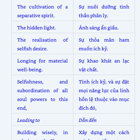
The cultivation of a
Sự nuôi dưỡng tinh
separative spirit.
thần phân ly.
The hidden light.
Ánh sáng ẩn giấu.
The realisation of
Sự thỏa mãn ham
selfish desire.
muốn ích kỷ.
Longing for material
Sự khao khát an lạc
well-being.
vật chất.
Selfishness, and
Tính ích kỷ, và sự đặt
subordination of all
mọi năng lực của linh
soul powers to this
hồn lệ thuộc vào mục
end,
đích đó,
Leading to
Dẫn đến
Building wisely, in
Xây dựng một cách