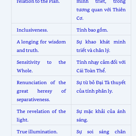
relation to the Plan.
minh triết, trong
tương quan với Thiên
Cơ.
Inclusiveness.
Tính bao gồm.
A longing for wisdom
Sự khao khát minh
and truth.
triết và chân lý.
Sensitivity to the
Tính nhạy cảm đối với
Whole.
Cái Toàn Thể.
Renunciation of the
Sự từ bỏ Đại Tà thuyết
great heresy of
của tính phân ly.
separativeness.
The revelation of the
Sự mặc khải của ánh
light.
sáng.
True illumination.
Sự soi sáng chân