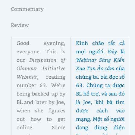
Commentary
Review
Good evening,
Kính chào tất cả
everyone. This is
mọi người. Đây là
our
Dissipation of
Webinar Sáng Kiến
Glamour Initiative
Xua Tan Ảo cảm
của
Webinar
, reading
chúng ta, bài đọc số
number 63. We’re
63. Chúng ta được
being backed up by
BL hỗ trợ, và sau đó
BL and later by Joe,
là Joe, khi bà tìm
when she figures
được cách vào
out how to get
mạng. Một số người
online. Some
đang dùng điện