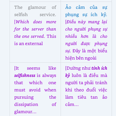
The glamour of
Ảo cảm của sự
selfish service.
phụng sự ích kỷ.
[
Which does more
[
Điều này mang lại
for the server than
cho người phụng sự
the one served.
This
nhiều hơn là cho
is an external
người được phụng
sự.
Đây là một biểu
hiện bên ngoài
[It seems like
[Dường như
tính ích
selfishness
is always
kỷ
luôn là điều mà
that which one
người ta phải tránh
must avoid when
khi theo đuổi việc
pursuing the
làm tiêu tan ảo
dissipation of
cảm…
glamour…