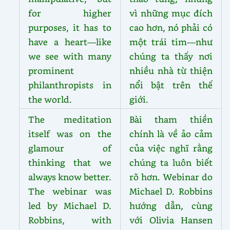
for higher
vì những mục đích
purposes, it has to
cao hơn, nó phải có
have a heart—like
một trái tim—như
we see with many
chúng ta thấy nơi
prominent
nhiều nhà từ thiện
philanthropists in
nổi bật trên thế
the world.
giới.
The meditation
Bài tham thiền
itself was on the
chính là về ảo cảm
glamour of
của việc nghĩ rằng
thinking that we
chúng ta luôn biết
always know better.
rõ hơn. Webinar do
The webinar was
Michael D. Robbins
led by Michael D.
hướng dẫn, cùng
Robbins, with
với Olivia Hansen