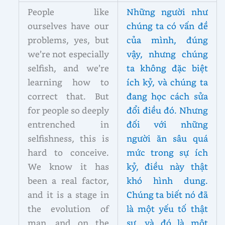
People like
Những người như
ourselves have our
chúng ta có vấn đề
problems, yes, but
của mình, đúng
we’re not especially
vậy, nhưng chúng
selfish, and we’re
ta không đặc biệt
learning how to
ích kỷ, và chúng ta
correct that. But
đang học cách sửa
for people so deeply
đổi điều đó. Nhưng
entrenched in
đối với những
selfishness, this is
người ăn sâu quá
hard to conceive.
mức trong sự ích
We know it has
kỷ, điều này thật
been a real factor,
khó hình dung.
and it is a stage in
Chúng ta biết nó đã
the evolution of
là một yếu tố thật
man, and on the
sự, và đó là một