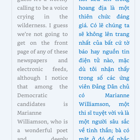
calling to be a voice
hoang địa là một
crying in the
thiên chức đáng
wilderness. I guess
giá. Có lẽ chúng ta
we’re not going to
sẽ không lên trang
get on the front
nhất của bất cứ tờ
page of any of these
báo hay nguồn tin
newspapers and
điện tử nào, mặc
electronic feeds,
dù tôi nhận thấy
although I notice
trong số các ứng
that among the
viên Đảng Dân chủ
Democratic
có Marianne
candidates is
Williamson, một
Marianne
thi sĩ tuyệt vời và là
Williamson, who is
một người sâu sắc
a wonderful poet
về tinh thần; bà có
and deeply
mặt ở đó để nhắc