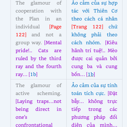
The glamour of
Ảo cảm của sự hợp
cooperation with
tác với Thiên Cơ
the Plan in an
theo cách cá nhân
individual
[Page
[Trang 122]
chứ
122]
and not a
không phải theo
group way.
[Mental
cách nhóm.
[Kiêu
pride!.. Cats are
hãnh trí tuệ!.. Mèo
ruled by the third
được cai quản bởi
ray and the fourth
cung ba và cung
ray… [
1b
]
bốn… [
1b
]
The glamour of
Ảo cảm của sự tính
active scheming.
toán tích cực.
[Đặt
[Laying traps…not
bẫy… không trực
being direct in
tiếp trong các
one’s
phương pháp đối
confrontational
diện của mình…