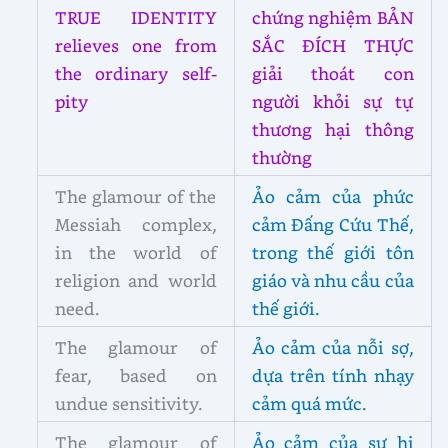
TRUE IDENTITY
chứng nghiệm BẢN
relieves one from
SẮC ĐÍCH THỰC
the ordinary self-
giải thoát con
pity
người khỏi sự tự
thương hại thông
thường
The glamour of the
Ảo cảm của phức
Messiah complex,
cảm Đấng Cứu Thế,
in the world of
trong thế giới tôn
religion and world
giáo và nhu cầu của
need.
thế giới.
The glamour of
Ảo cảm của nỗi sợ,
fear, based on
dựa trên tính nhạy
undue sensitivity.
cảm quá mức.
The glamour of
Ảo cảm của sự hi