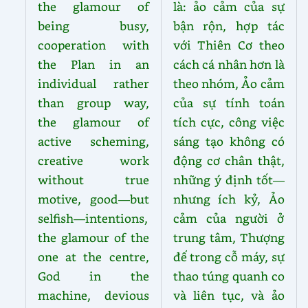
the glamour of
là: ảo cảm của sự
being busy,
bận rộn, hợp tác
cooperation with
với Thiên Cơ theo
the Plan in an
cách cá nhân hơn là
individual rather
theo nhóm, Ảo cảm
than group way,
của sự tính toán
the glamour of
tích cực, công việc
active scheming,
sáng tạo không có
creative work
động cơ chân thật,
without true
những ý định tốt—
motive, good—but
nhưng ích kỷ, Ảo
selfish—intentions,
cảm của người ở
the glamour of the
trung tâm, Thượng
one at the centre,
đế trong cỗ máy, sự
God in the
thao túng quanh co
machine, devious
và liên tục, và ảo