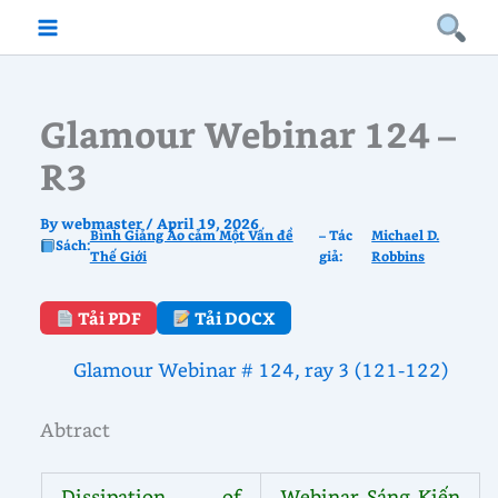
Skip
to
content
Glamour Webinar 124 –
R3
By
webmaster
/
April 19, 2026
Bình Giảng Ảo cảm Một Vấn đề
– Tác
Michael D.
Sách:
Thế Giới
giả:
Robbins
Tải PDF
Tải DOCX
Glamour Webinar # 124, ray 3 (121-122)
Abtract
Dissipation of
Webinar Sáng Kiến