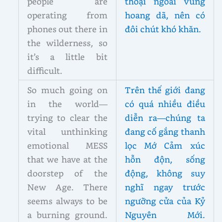
people are
thoại ngoài vùng
operating from
hoang dã, nên có
phones out there in
đôi chút khó khăn.
the wilderness, so
it’s a little bit
difficult.
So much going on
Trên thế giới đang
in the world—
có quá nhiều điều
trying to clear the
diễn ra—chúng ta
vital unthinking
đang cố gắng thanh
emotional MESS
lọc Mớ Cảm xúc
that we have at the
hỗn độn, sống
doorstep of the
động, không suy
New Age. There
nghĩ ngay trước
seems always to be
ngưỡng cửa của Kỷ
a burning ground.
Nguyên Mới.