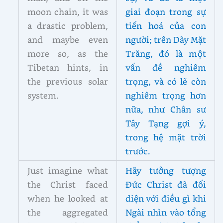
moon chain, it was
giai đoạn trong sự
a drastic problem,
tiến hoá của con
and maybe even
người; trên Dãy Mặt
more so, as the
Trăng, đó là một
Tibetan hints, in
vấn đề nghiêm
the previous solar
trọng, và có lẽ còn
system.
nghiêm trọng hơn
nữa, như Chân sư
Tây Tạng gợi ý,
trong hệ mặt trời
trước.
Just imagine what
Hãy tưởng tượng
the Christ faced
Đức Christ đã đối
when he looked at
diện với điều gì khi
the aggregated
Ngài nhìn vào tổng