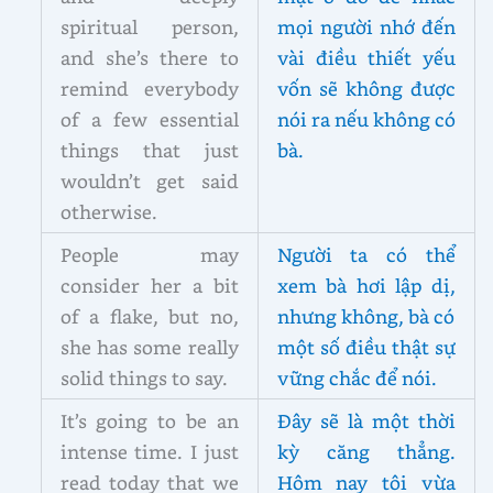
spiritual person,
mọi người nhớ đến
and she’s there to
vài điều thiết yếu
remind everybody
vốn sẽ không được
of a few essential
nói ra nếu không có
things that just
bà.
wouldn’t get said
otherwise.
People may
Người ta có thể
consider her a bit
xem bà hơi lập dị,
of a flake, but no,
nhưng không, bà có
she has some really
một số điều thật sự
solid things to say.
vững chắc để nói.
It’s going to be an
Đây sẽ là một thời
intense time. I just
kỳ căng thẳng.
read today that we
Hôm nay tôi vừa