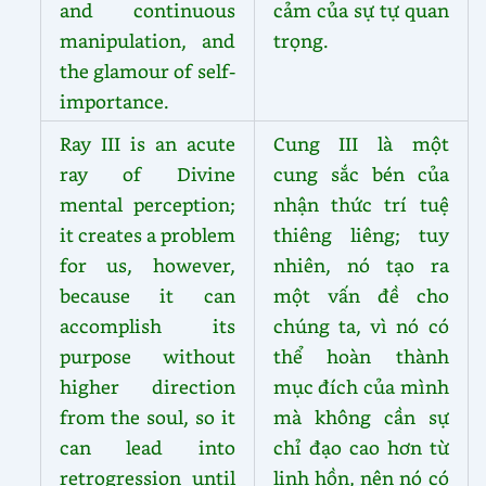
and continuous
cảm của sự tự quan
manipulation, and
trọng.
the glamour of self-
importance.
Ray III is an acute
Cung III là một
ray of Divine
cung sắc bén của
mental perception;
nhận thức trí tuệ
it creates a problem
thiêng liêng; tuy
for us, however,
nhiên, nó tạo ra
because it can
một vấn đề cho
accomplish its
chúng ta, vì nó có
purpose without
thể hoàn thành
higher direction
mục đích của mình
from the soul, so it
mà không cần sự
can lead into
chỉ đạo cao hơn từ
retrogression until
linh hồn, nên nó có