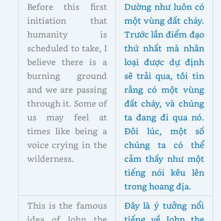
Before this first
Dường như luôn có
initiation that
một vùng đất cháy.
humanity is
Trước lần điểm đạo
scheduled to take, I
thứ nhất mà nhân
believe there is a
loại được dự định
burning ground
sẽ trải qua, tôi tin
and we are passing
rằng có một vùng
through it. Some of
đất cháy, và chúng
us may feel at
ta đang đi qua nó.
times like being a
Đôi lúc, một số
voice crying in the
chúng ta có thể
wilderness.
cảm thấy như một
tiếng nói kêu lên
trong hoang địa.
This is the famous
Đây là ý tưởng nổi
idea of John the
tiếng về John the