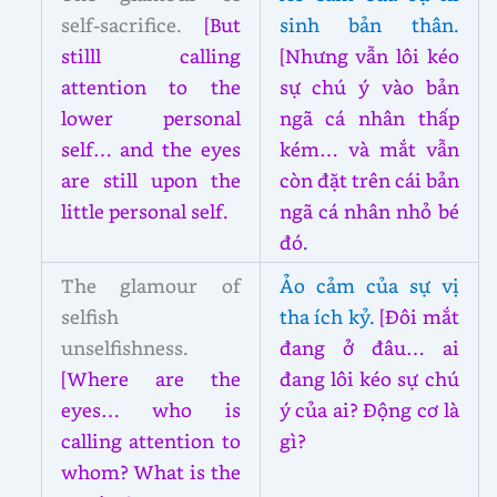
self-sacrifice.
[But
sinh bản thân.
stilll calling
[Nhưng vẫn lôi kéo
attention to the
sự chú ý vào bản
lower personal
ngã cá nhân thấp
self… and the eyes
kém… và mắt vẫn
are still upon the
còn đặt trên cái bản
little personal self.
ngã cá nhân nhỏ bé
đó.
The glamour of
Ảo cảm của sự vị
selfish
tha ích kỷ.
[Đôi mắt
unselfishness.
đang ở đâu… ai
[Where are the
đang lôi kéo sự chú
eyes… who is
ý của ai? Động cơ là
calling attention to
gì?
whom? What is the