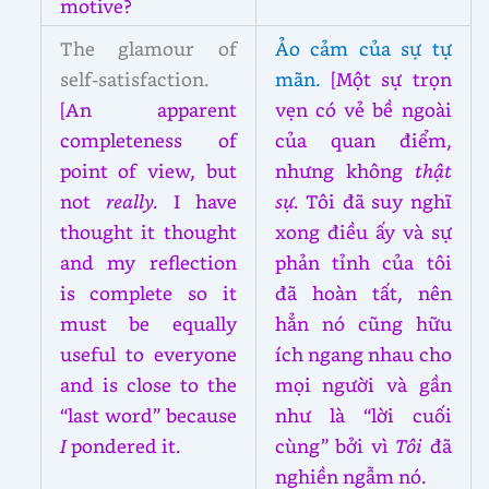
motive?
The glamour of
Ảo cảm của sự tự
self-satisfaction.
mãn.
[Một sự trọn
[An apparent
vẹn có vẻ bề ngoài
completeness of
của quan điểm,
point of view, but
nhưng không
thật
not
really.
I have
sự.
Tôi đã suy nghĩ
thought it thought
xong điều ấy và sự
and my reflection
phản tỉnh của tôi
is complete so it
đã hoàn tất, nên
must be equally
hẳn nó cũng hữu
useful to everyone
ích ngang nhau cho
and is close to the
mọi người và gần
“last word” because
như là “lời cuối
I
pondered it.
cùng” bởi vì
Tôi
đã
nghiền ngẫm nó.