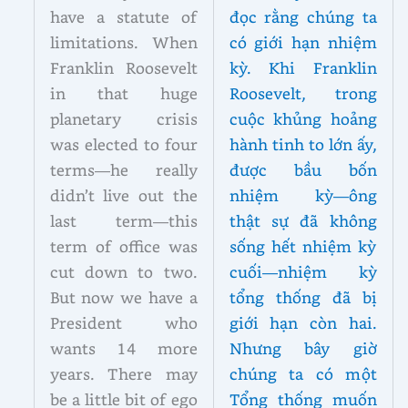
have a statute of
đọc rằng chúng ta
limitations. When
có giới hạn nhiệm
Franklin Roosevelt
kỳ. Khi Franklin
in that huge
Roosevelt, trong
planetary crisis
cuộc khủng hoảng
was elected to four
hành tinh to lớn ấy,
terms—he really
được bầu bốn
didn’t live out the
nhiệm kỳ—ông
last term—this
thật sự đã không
term of office was
sống hết nhiệm kỳ
cut down to two.
cuối—nhiệm kỳ
But now we have a
tổng thống đã bị
President who
giới hạn còn hai.
wants 14 more
Nhưng bây giờ
years. There may
chúng ta có một
be a little bit of ego
Tổng thống muốn