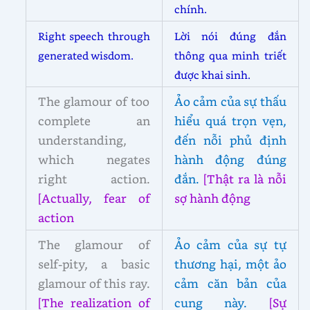
chính.
Right speech through
Lời nói đúng đắn
generated wisdom.
thông qua minh triết
được khai sinh.
The glamour of too
Ảo cảm của sự thấu
complete an
hiểu quá trọn vẹn,
understanding,
đến nỗi phủ định
which negates
hành động đúng
right action.
đắn.
[Thật ra là nỗi
[Actually, fear of
sợ hành động
action
The glamour of
Ảo cảm của sự tự
self-pity, a basic
thương hại, một ảo
glamour of this ray.
cảm căn bản của
[The realization of
cung này.
[Sự