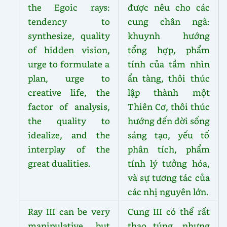
the Egoic rays:
được nêu cho các
tendency to
cung chân ngã:
synthesize, quality
khuynh hướng
of hidden vision,
tổng hợp, phẩm
urge to formulate a
tính của tầm nhìn
plan, urge to
ẩn tàng, thôi thúc
creative life, the
lập thành một
factor of analysis,
Thiên Cơ, thôi thúc
the quality to
hướng đến đời sống
idealize, and the
sáng tạo, yếu tố
interplay of the
phân tích, phẩm
great dualities.
tính lý tưởng hóa,
và sự tương tác của
các nhị nguyên lớn.
Ray III can be very
Cung III có thể rất
manipulative, but
thao túng, nhưng