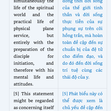
simultaneously the
đồng thời đời sống
life of the spiritual
của thế giới tinh
world and the
thần và đời sống
practical life of
thực tiễn của sự
physical plane
phụng sự trên cõi
service, but
hồng trần, mà hoàn
entirely with the
toàn đề cập đến sự
preparation of the
chuẩn bị của đệ tử
disciple for
cho điểm đạo, và
initiation, and
do đó đến đời sống
therefore with his
trí tuệ cùng các
mental life and
thái độ của y.
attitudes.
[5] This statement
[5] Phát biểu này có
might be regarded
thể được xem là
as concerning itself
chủ yếu đề cập đến