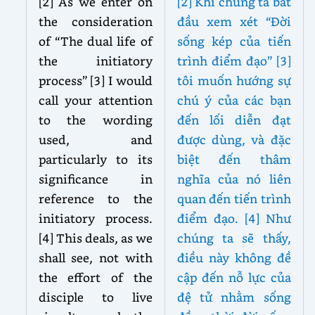
[2] As we enter on
[2] Khi chúng ta bắt
the consideration
đầu xem xét “Đời
of “The dual life of
sống kép của tiến
the initiatory
trình điểm đạo” [3]
process” [3] I would
tôi muốn hướng sự
call your attention
chú ý của các bạn
to the wording
đến lối diễn đạt
used, and
được dùng, và đặc
particularly to its
biệt đến thâm
significance in
nghĩa của nó liên
reference to the
quan đến tiến trình
initiatory process.
điểm đạo. [4] Như
[4] This deals, as we
chúng ta sẽ thấy,
shall see, not with
điều này không đề
the effort of the
cập đến nỗ lực của
disciple to live
đệ tử nhằm sống