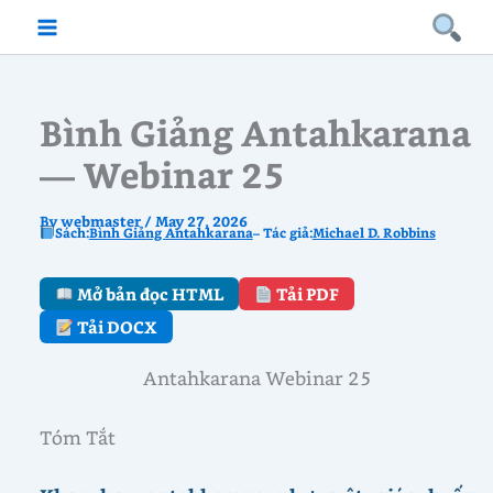
Skip
to
content
Bình Giảng Antahkarana
— Webinar 25
By
webmaster
/
May 27, 2026
Sách:
Bình Giảng Antahkarana
– Tác giả:
Michael D. Robbins
Mở bản đọc HTML
Tải PDF
Tải DOCX
Antahkarana Webinar 25
Tóm Tắt