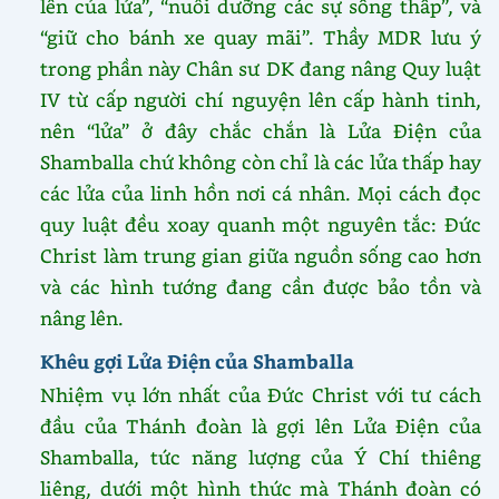
lên của lửa”, “nuôi dưỡng các sự sống thấp”, và
“giữ cho bánh xe quay mãi”. Thầy MDR lưu ý
trong phần này Chân sư DK đang nâng Quy luật
IV từ cấp người chí nguyện lên cấp hành tinh,
nên “lửa” ở đây chắc chắn là Lửa Điện của
Shamballa chứ không còn chỉ là các lửa thấp hay
các lửa của linh hồn nơi cá nhân. Mọi cách đọc
quy luật đều xoay quanh một nguyên tắc: Đức
Christ làm trung gian giữa nguồn sống cao hơn
và các hình tướng đang cần được bảo tồn và
nâng lên.
Khêu gợi Lửa Điện của Shamballa
Nhiệm vụ lớn nhất của Đức Christ với tư cách
đầu của Thánh đoàn là gợi lên Lửa Điện của
Shamballa, tức năng lượng của Ý Chí thiêng
liêng, dưới một hình thức mà Thánh đoàn có