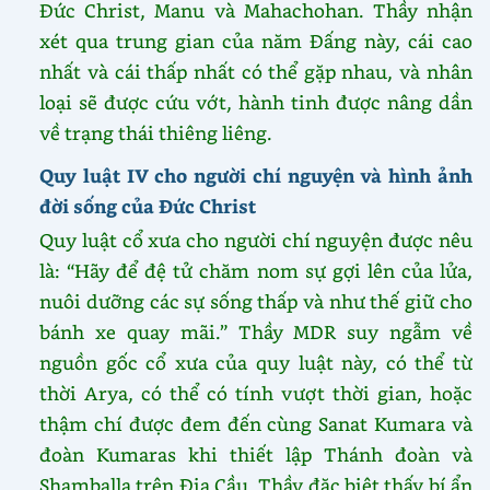
Đức Christ, Manu và Mahachohan. Thầy nhận
xét qua trung gian của năm Đấng này, cái cao
nhất và cái thấp nhất có thể gặp nhau, và nhân
loại sẽ được cứu vớt, hành tinh được nâng dần
về trạng thái thiêng liêng.
Quy luật IV cho người chí nguyện và hình ảnh
đời sống của Đức Christ
Quy luật cổ xưa cho người chí nguyện được nêu
là: “Hãy để đệ tử chăm nom sự gợi lên của lửa,
nuôi dưỡng các sự sống thấp và như thế giữ cho
bánh xe quay mãi.” Thầy MDR suy ngẫm về
nguồn gốc cổ xưa của quy luật này, có thể từ
thời Arya, có thể có tính vượt thời gian, hoặc
thậm chí được đem đến cùng Sanat Kumara và
đoàn Kumaras khi thiết lập Thánh đoàn và
Shamballa trên Địa Cầu. Thầy đặc biệt thấy bí ẩn