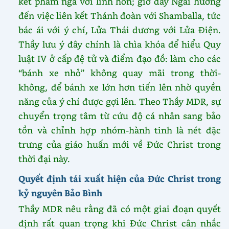
kết phàm ngã với linh hồn; giờ đây Ngài hướng
đến việc liên kết Thánh đoàn với Shamballa, tức
bác ái với ý chí, Lửa Thái dương với Lửa Điện.
Thầy lưu ý đây chính là chìa khóa để hiểu Quy
luật IV ở cấp đệ tử và điểm đạo đồ: làm cho các
“bánh xe nhỏ” không quay mãi trong thời-
không, để bánh xe lớn hơn tiến lên nhờ quyền
năng của ý chí được gợi lên. Theo Thầy MDR, sự
chuyển trọng tâm từ cứu độ cá nhân sang bảo
tồn và chỉnh hợp nhóm-hành tinh là nét đặc
trưng của giáo huấn mới về Đức Christ trong
thời đại này.
Quyết định tái xuất hiện của Đức Christ trong
kỷ nguyên Bảo Bình
Thầy MDR nêu rằng đã có một giai đoạn quyết
định rất quan trọng khi Đức Christ cân nhắc