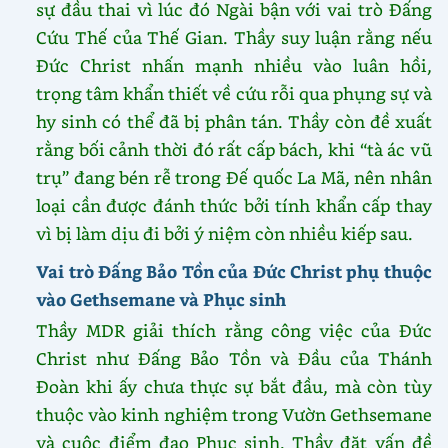
sự đầu thai vì lúc đó Ngài bận với vai trò Đấng
Cứu Thế của Thế Gian. Thầy suy luận rằng nếu
Đức Christ nhấn mạnh nhiều vào luân hồi,
trọng tâm khẩn thiết về cứu rỗi qua phụng sự và
hy sinh có thể đã bị phân tán. Thầy còn đề xuất
rằng bối cảnh thời đó rất cấp bách, khi “tà ác vũ
trụ” đang bén rễ trong Đế quốc La Mã, nên nhân
loại cần được đánh thức bởi tính khẩn cấp thay
vì bị làm dịu đi bởi ý niệm còn nhiều kiếp sau.
Vai trò Đấng Bảo Tồn của Đức Christ phụ thuộc
vào Gethsemane và Phục sinh
Thầy MDR giải thích rằng công việc của Đức
Christ như Đấng Bảo Tồn và Đầu của Thánh
Đoàn khi ấy chưa thực sự bắt đầu, mà còn tùy
thuộc vào kinh nghiệm trong Vườn Gethsemane
và cuộc điểm đạo Phục sinh. Thầy đặt vấn đề