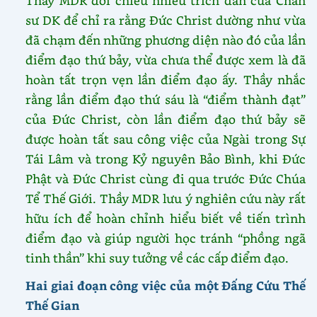
Thầy MDR đối chiếu nhiều trích dẫn của Chân
sư DK để chỉ ra rằng Đức Christ dường như vừa
đã chạm đến những phương diện nào đó của lần
điểm đạo thứ bảy, vừa chưa thể được xem là đã
hoàn tất trọn vẹn lần điểm đạo ấy. Thầy nhắc
rằng lần điểm đạo thứ sáu là “điểm thành đạt”
của Đức Christ, còn lần điểm đạo thứ bảy sẽ
được hoàn tất sau công việc của Ngài trong Sự
Tái Lâm và trong Kỷ nguyên Bảo Bình, khi Đức
Phật và Đức Christ cùng đi qua trước Đức Chúa
Tể Thế Giới. Thầy MDR lưu ý nghiên cứu này rất
hữu ích để hoàn chỉnh hiểu biết về tiến trình
điểm đạo và giúp người học tránh “phồng ngã
tinh thần” khi suy tưởng về các cấp điểm đạo.
Hai giai đoạn công việc của một Đấng Cứu Thế
Thế Gian