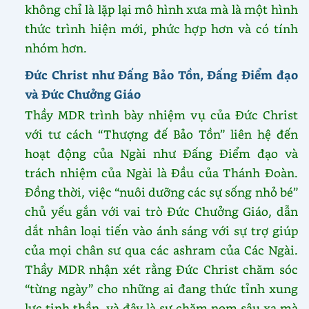
không chỉ là lặp lại mô hình xưa mà là một hình
thức trình hiện mới, phức hợp hơn và có tính
nhóm hơn.
Đức Christ như Đấng Bảo Tồn, Đấng Điểm đạo
và Đức Chưởng Giáo
Thầy MDR trình bày nhiệm vụ của Đức Christ
với tư cách “Thượng đế Bảo Tồn” liên hệ đến
hoạt động của Ngài như Đấng Điểm đạo và
trách nhiệm của Ngài là Đầu của Thánh Đoàn.
Đồng thời, việc “nuôi dưỡng các sự sống nhỏ bé”
chủ yếu gắn với vai trò Đức Chưởng Giáo, dẫn
dắt nhân loại tiến vào ánh sáng với sự trợ giúp
của mọi chân sư qua các ashram của Các Ngài.
Thầy MDR nhận xét rằng Đức Christ chăm sóc
“từng ngày” cho những ai đang thức tỉnh xung
lực tinh thần, và đây là sự chăm nom sâu xa mà