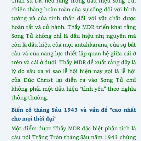
Chân sư DK nêu rằng trong dấu hiệu Song Tử,
chiến thắng hoàn toàn của sự sống đối với hình
tướng và của tinh thần đối với vật chất được
hoàn tất và cử hành. Thầy MDR triển khai rằng
Song Tử không chỉ là dấu hiệu nhị nguyên mà
còn là dấu hiệu của mọi antahkarana, của sự bắt
cầu và của năng lực thiết lập quan hệ giữa cái ở
trên và cái ở dưới. Thầy MDR đề xuất rằng đây là
lý do sâu xa vì sao lễ hội hiện nay gọi là lễ hội
của Đức Christ lại diễn ra vào Song Tử chứ
không phải một dấu hiệu “tình yêu” theo nghĩa
thông thường.
Biến cố tháng Sáu 1943 và vấn đề “cao nhất
cho mọi thời đại”
Một điểm được Thầy MDR đặc biệt phân tích là
câu nói Trăng Tròn tháng Sáu năm 1943 chứng