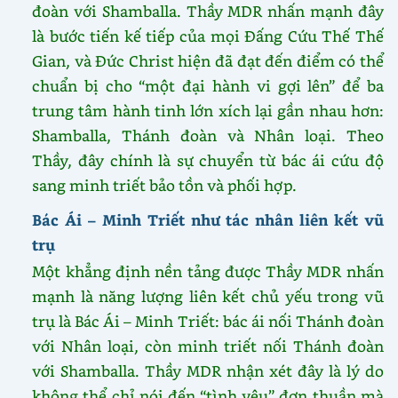
đoàn với Shamballa. Thầy MDR nhấn mạnh đây
là bước tiến kế tiếp của mọi Đấng Cứu Thế Thế
Gian, và Đức Christ hiện đã đạt đến điểm có thể
chuẩn bị cho “một đại hành vi gợi lên” để ba
trung tâm hành tinh lớn xích lại gần nhau hơn:
Shamballa, Thánh đoàn và Nhân loại. Theo
Thầy, đây chính là sự chuyển từ bác ái cứu độ
sang minh triết bảo tồn và phối hợp.
Bác Ái – Minh Triết như tác nhân liên kết vũ
trụ
Một khẳng định nền tảng được Thầy MDR nhấn
mạnh là năng lượng liên kết chủ yếu trong vũ
trụ là Bác Ái – Minh Triết: bác ái nối Thánh đoàn
với Nhân loại, còn minh triết nối Thánh đoàn
với Shamballa. Thầy MDR nhận xét đây là lý do
không thể chỉ nói đến “tình yêu” đơn thuần mà