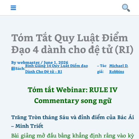
Skip
to
content
Tóm Tắt Quy Luật Điểm
Đạo 4 dành cho đệ tử (RI)
By
webmaster
/
June 1, 2026
Bình Giảng 14 Quy Luật Điểm đạo
– Tác
Michael D.
Sách:
Dành Cho Đệ tử – RI
giả:
Robbins
Tóm tắt Webinar: RULE IV
Commentary song ngữ
Trăng Tròn tháng Sáu và đỉnh điểm của Bác Ái
– Minh Triết
Bài giảng mở đầu bằng khẳng định rằng vào kỳ