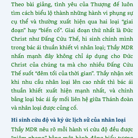
Theo bài giảng, tình yêu của Thượng đế luôn
tìm cách biểu lộ thành những hành vi phụng sự
cụ thể và thường xuất hiện qua hai loại “giai
đoạn” hay “biến cố”. Giai đoạn thứ nhất là Đức
Christ như Đấng Cứu Thế, hi sinh chính mình
trong bác ái thuần khiết vì nhân loại; Thầy MDR
nhấn mạnh đây không chỉ áp dụng cho Đức
Christ của chúng ta mà cho nhiều Đấng Cứu
Thế suốt “đêm tối của thời gian”. Thầy nhận xét
khi nhu cầu nhân loại lên cao nhất thì bác ái
thuần khiết xuất hiện mạnh nhất, và chính
bằng loại bác ái ấy mối liên hệ giữa Thánh đoàn
và nhân loại được củng cố.
Hi sinh cứu độ và ký ức lịch sử của nhân loại
Thầy MDR nêu rõ mỗi hành vi cứu độ đều được
“niêm phong” bằng một hành động biểu tượng