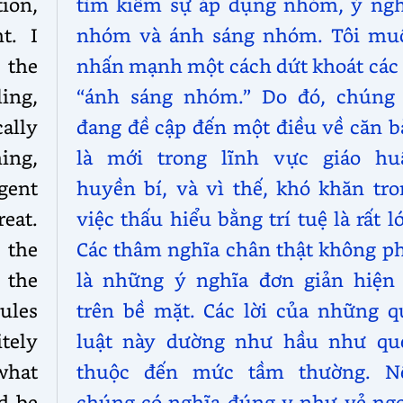
ion,
tìm kiếm sự áp dụng nhóm, ý ngh
t. I
nhóm và ánh sáng nhóm. Tôi mu
 the
nhấn mạnh một cách dứt khoát các 
ing,
“ánh sáng nhóm.” Do đó, chúng 
ally
đang đề cập đến một điều về căn b
ing,
là mới trong lĩnh vực giáo hu
gent
huyền bí, và vì thế, khó khăn tro
eat.
việc thấu hiểu bằng trí tuệ là rất l
 the
Các thâm nghĩa chân thật không ph
 the
là những ý nghĩa đơn giản hiện 
ules
trên bề mặt. Các lời của những q
tely
luật này dường như hầu như qu
what
thuộc đến mức tầm thường. N
d be
chúng có nghĩa đúng y như vẻ ngo