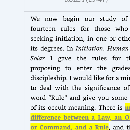
We now begin our study of
fourteen rules for those who
seeking initiation, in one or oth
its degrees. In
Initiation, Human
Solar
I
gave the rules for t
proposing to enter the grade
discipleship. I would like for a m
to deal with the significance of
word “Rule” and give you some 
of its occult meaning. There is
m
difference between a Law, an O
or Command, and a Rule
, and t