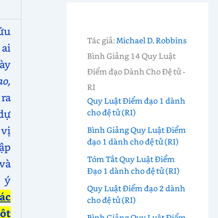
ứu
Tác giả:
Michael D. Robbins
ai
Bình Giảng 14 Quy Luật
này
Điểm đạo Dành Cho Đệ tử -
o,
RI
 ra
Quy Luật Điểm đạo 1 dành
dự
cho đệ tử (RI)
 vị
Bình Giảng Quy Luật Điểm
đạo 1 dành cho đệ tử (RI)
cập
Tóm Tắt Quy Luật Điểm
và
Đạo 1 dành cho đệ tử (RI)
 ý
Quy Luật Điểm đạo 2 dành
ác
cho đệ tử (RI)
ột
Bình Giảng Quy Luật Điểm