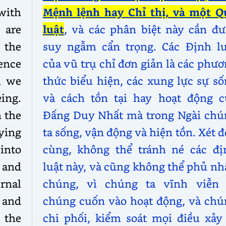
with
Mệnh lệnh hay Chỉ thị, và một Q
 are
luật
, và các phân biệt này cần đư
 the
suy ngẫm cẩn trọng. Các Định lu
tence
của vũ trụ chỉ đơn giản là các phư
m we
thức biểu hiện, các xung lực sự s
ing.
và cách tồn tại hay hoạt động c
n the
Đấng Duy Nhất mà trong Ngài chú
nying
ta sống, vận động và hiện tồn. Xét 
 into
cùng, không thể tránh né các đị
 and
luật này, và cũng không thể phủ n
ernal
chúng, vì chúng ta vĩnh viễn 
 and
chúng cuốn vào hoạt động, và chú
 the
chi phối, kiểm soát mọi điều xảy 