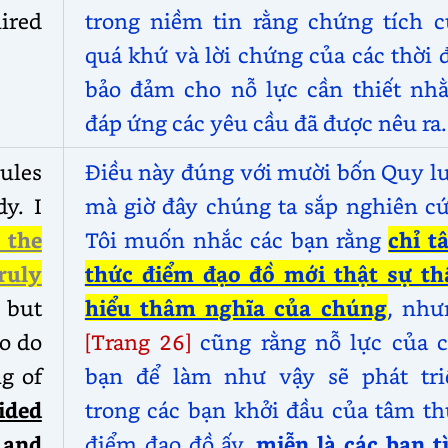
uired
trong niềm tin rằng chứng tích c
quá khứ và lời chứng của các thời 
bảo đảm cho nỗ lực cần thiết nh
đáp ứng các yêu cầu đã được nêu ra.
ules
Điều này đúng với mười bốn Quy lu
y. I
mà giờ đây chúng ta sắp nghiên cứ
 the
Tôi muốn nhắc các bạn rằng
chỉ t
ruly
thức điểm đạo đồ mới thật sự th
 but
hiểu thâm nghĩa của chúng
, như
to do
[Trang 26]
cũng rằng nỗ lực của c
g of
bạn để làm như vậy sẽ phát tri
ided
trong các bạn khởi đầu của tâm th
 and
điểm đạo đồ ấy,
miễn là các bạn t