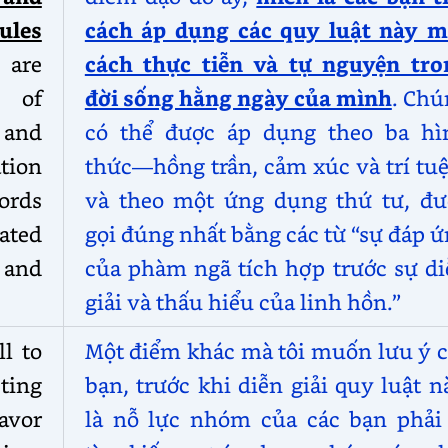
ules
cách áp dụng các quy luật này m
 are
cách thực tiễn và tự nguyện tro
s of
đời sống hằng ngày của mình
. Chú
 and
có thể được áp dụng theo ba hì
tion
thức—hồng trần, cảm xúc và trí tu
words
và theo một ứng dụng thứ tư, đư
ated
gọi đúng nhất bằng các từ “sự đáp 
n and
của phàm ngã tích hợp trước sự di
giải và thấu hiểu của linh hồn.”
l to
Một điểm khác mà tôi muốn lưu ý c
eting
bạn, trước khi diễn giải quy luật n
eavor
là nỗ lực nhóm của các bạn phải 