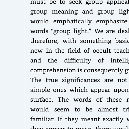
must be to seek group applicat
group meaning and group ligh
would emphatically emphasize
words “group light.” We are deal
therefore, with something basic
new in the field of occult teach
and the difficulty of intelli
comprehension is consequently gr
The true significances are not
simple ones which appear upon
surface. The words of these r
would seem to be almost tri
familiar. If they meant exactly 
they appear to mean, there woul