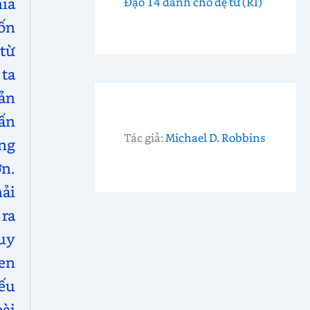
ĩa
Đạo 14 dành cho đệ tử (RI)
ốn
từ
ta
ản
ấn
Tác giả:
Michael D. Robbins
ng
ớn.
ải
ra
uy
en
ếu
ài