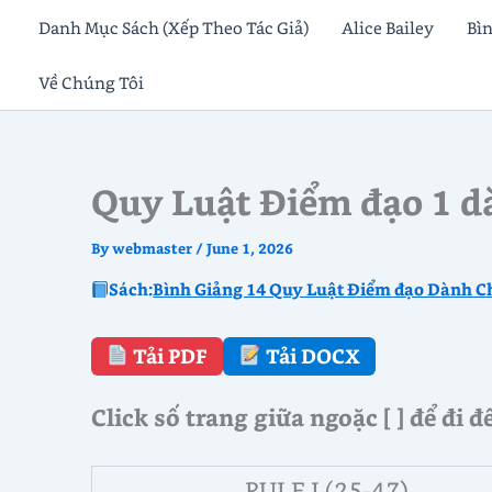
Skip
Danh Mục Sách (Xếp Theo Tác Giả)
Alice Bailey
Bì
to
Về Chúng Tôi
content
Quy Luật Điểm đạo 1 dà
By
webmaster
/
June 1, 2026
Sách:
Bình Giảng 14 Quy Luật Điểm đạo Dành Ch
Tải PDF
Tải DOCX
Click số trang giữa ngoặc [ ] để đi 
RULE I (25-47)