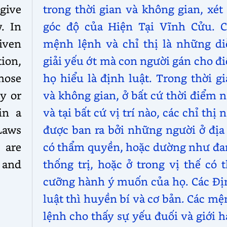
 give
trong thời gian và không gian, xét
. In
góc độ của Hiện Tại Vĩnh Cửu. C
iven
mệnh lệnh và chỉ thị là những di
ion,
giải yếu ớt mà con người gán cho đ
hose
họ hiểu là định luật. Trong thời g
ty or
và không gian, ở bất cứ thời điểm 
in a
và tại bất cứ vị trí nào, các chỉ thị 
 Laws
được ban ra bởi những người ở địa
 are
có thẩm quyền, hoặc dường như đa
 and
thống trị, hoặc ở trong vị thế có 
cưỡng hành ý muốn của họ. Các Đị
luật thì huyền bí và cơ bản
.
Các mệ
lệnh cho thấy sự yếu đuối và giới 