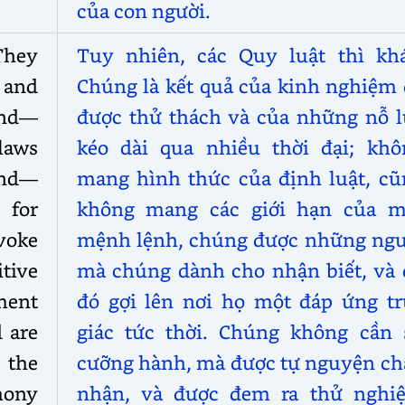
của con người.
They
Tuy nhiên, các Quy luật thì khá
e and
Chúng là kết quả của kinh nghiệm 
and—
được thử thách và của những nỗ l
laws
kéo dài qua nhiều thời đại; khô
and—
mang hình thức của định luật, cũ
 for
không mang các giới hạn của m
voke
mệnh lệnh, chúng được những ngư
tive
mà chúng dành cho nhận biết, và 
ment
đó gợi lên nơi họ một đáp ứng tr
d are
giác tức thời. Chúng không cần 
 the
cưỡng hành, mà được tự nguyện ch
imony
nhận, và được đem ra thử nghi