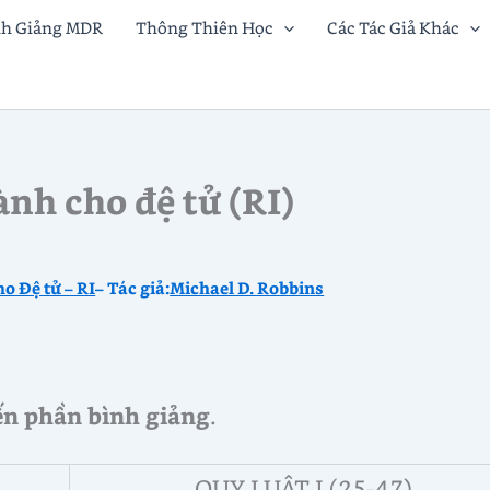
nh Giảng MDR
Thông Thiên Học
Các Tác Giả Khác
nh cho đệ tử (RI)
o Đệ tử – RI
– Tác giả:
Michael D. Robbins
đến phần bình giảng
.
QUY LUẬT I (25-47)