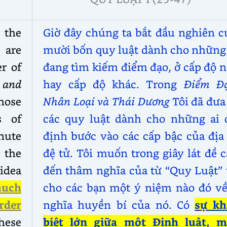
 the
Giờ đây chúng ta bắt đầu nghiên c
 are
mười bốn quy luật dành cho những 
er of
đang tìm kiếm điểm đạo, ở cấp độ 
 and
hay cấp độ khác. Trong
Điểm Đạ
hose
Nhân Loại và Thái Dương
Tôi
đã đưa
s of
các quy luật dành cho những ai 
inute
định bước vào các cấp bậc của địa
 the
đệ tử. Tôi muốn trong giây lát đề 
idea
đến thâm nghĩa của từ “Quy Luật” 
uch
cho các bạn một ý niệm nào đó về
rder
nghĩa huyền bí của nó. Có
sự kh
hese
biệt lớn giữa một Định luật, m