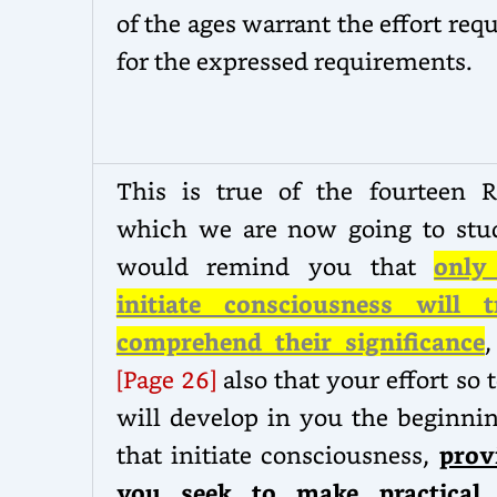
of the ages warrant the effort req
for the expressed requirements.
This is true of the fourteen R
which we are now going to stud
would remind you that
only
initiate consciousness will t
comprehend their significance
,
[Page 26]
also that your effort so 
will develop in you the beginnin
that initiate consciousness,
prov
you seek to make practical