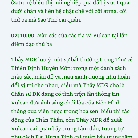
(Saturn) biểu thị núi nghiệp quả đã bị vượt qua
dưới chân và liên hệ chặt chẽ với cõi atma, cõi
thứ ba mà Sao Thổ cai quản.
02:10:00
Màu sắc của các tia và Vulcan tại lần
điểm đạo thứ ba
Thầy MDR lưu ý một sự bất thường trong Thư về
Thiền Định Huyền Môn: trong một danh sách
màu sắc, màu đỏ và màu xanh dường như hoán
đổi vị trí cho nhau, điều mà Thầy MDR cho là
Chân sư DK đang cố tình trộn lẫn thông tin.
Vulcan đưa ánh sáng chói lòa của Biến Hình
thông qua viên ngọc trong hoa sen, biểu thị tác
động của Chân Thần, còn Thầy MDR đề xuất
Vulcan cai quản bảy trung tâm đầu, tương tự
như cách Đại Hùng Tinh cai quản bảy trung tâm