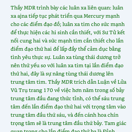
Thầy MDR trình bày các luân xa liên quan: luân
xa ajna tiếp tục phát triển qua Mercury mạnh
cho các điểm đạo đồ; luân xa tim cho sức mạnh
để thực hiện các hi sinh cần thiết, với Sư Tử kết
nối cung hai và sức mạnh tim cần thiết cho lần
điểm đạo thứ hai để lấp đầy thể cảm dục bằng
tình yêu thực sự. Luân xa tùng thái dương trở
nên thứ yếu so với luân xa tim tại lần điểm đạo
thứ hai, đây là sự nâng tùng thái dương lên
trung tâm tim. Thầy MDR trích dẫn Luận về Lửa
Vũ Trụ trang 170 về việc hơn năm trong số bảy
trung tâm đầu đang thức tỉnh, có thể sáu trung
tâm đến lần điểm đạo thứ hai với trọng tâm vào
trung tâm đầu thứ sáu, và đến cánh hoa chín
trọng tâm sẽ là trung tâm đầu thứ bảy. Tam giác
quan trọng cho lần điểm đạo thứ ba là Đỉnh