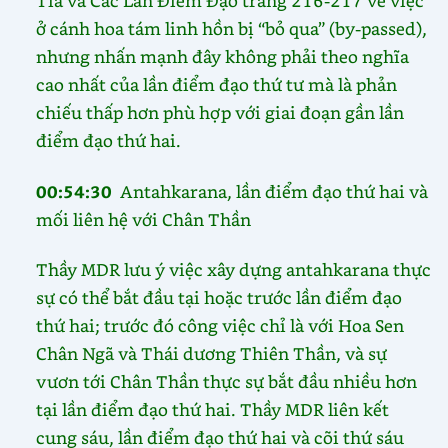
Tia và Các Lần Điểm Đạo trang 216-217 về việc
ở cánh hoa tám linh hồn bị “bỏ qua” (by-passed),
nhưng nhấn mạnh đây không phải theo nghĩa
cao nhất của lần điểm đạo thứ tư mà là phản
chiếu thấp hơn phù hợp với giai đoạn gần lần
điểm đạo thứ hai.
00:54:30
Antahkarana, lần điểm đạo thứ hai và
mối liên hệ với Chân Thần
Thầy MDR lưu ý việc xây dựng antahkarana thực
sự có thể bắt đầu tại hoặc trước lần điểm đạo
thứ hai; trước đó công việc chỉ là với Hoa Sen
Chân Ngã và Thái dương Thiên Thần, và sự
vươn tới Chân Thần thực sự bắt đầu nhiều hơn
tại lần điểm đạo thứ hai. Thầy MDR liên kết
cung sáu, lần điểm đạo thứ hai và cõi thứ sáu