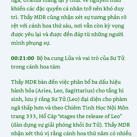
khiến các đặc quyền cá nhân trở nên khó duy
trì. Thầy MDR cũng nhận xét sự tương phản rõ
rệt với cánh hoa thứ sáu, nơi vẫn còn kỳ vọng
được yêu lại và được đền đáp từ những người
mình phụng sự.
00:21:00
Bộ ba cung Lửa và vai trò của Sư Tử
trong cánh hoa tám
Thầy MDR bàn đến việc phân bổ ba dấu hiệu
hành hỏa (Aries, Leo, Sagittarius) cho tầng hi
sinh, lưu ý rằng Sư Tử (Leo) đại diện cho phàm
ngã thấp hơn và theo Chiêm Tinh Học Nội Môn
trang 333, Hổ Cáp “stages the release of Leo”
(dàn dựng sự giải phóng khỏi Sư Tử). Thầy MDR
nhận xét thú vị rằng cánh hoa thứ năm có nhiều