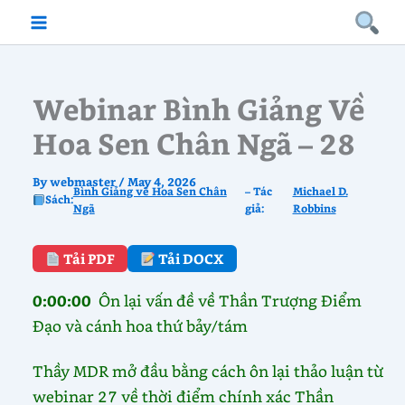
Skip
to
content
Webinar Bình Giảng Về
Hoa Sen Chân Ngã – 28
By
webmaster
/
May 4, 2026
Bình Giảng về Hoa Sen Chân
– Tác
Michael D.
Sách:
Ngã
giả:
Robbins
Tải PDF
Tải DOCX
0:00:00
Ôn lại vấn đề về Thần Trượng Điểm
Đạo và cánh hoa thứ bảy/tám
Thầy MDR mở đầu bằng cách ôn lại thảo luận từ
webinar 27 về thời điểm chính xác Thần