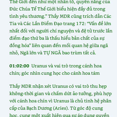
Thế Giới đến như một nhân tố, quyền năng của
Đức Chúa Tể Thế Giới biểu hiện đầy đủ trong
tình yêu thương.” Thầy MDR cũng trích dẫn Các
Tia và Các Lần Điểm Đạo trang 172: “Vấn đề lớn
nhất đối với người chí nguyện và đệ tử trước lần
điểm đạo thứ ba là thấu hiểu bản chất của sự
đồng hóa” liên quan đến mối quan hệ giữa ngã
nhỏ, Ngã lớn và TỰ NGÃ bao trùm tất cả.
01:02:00
Uranus và vai trò trong cánh hoa
chín; góc nhìn cung học cho cánh hoa tám
Thầy MDR nhận xét Uranus có vai trò thu hẹp
không-thời gian và chấm dứt ảo tưởng, phù hợp
với cánh hoa chín vì Uranus là chủ tinh hệ phân
cấp của Bạch Dương (Aries). Từ góc độ cung
học, cung một xuất hiện qua sự áp dụng quyền