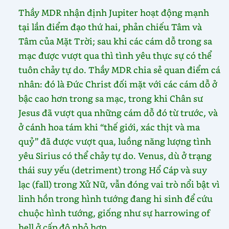
Thầy MDR nhận định Jupiter hoạt động mạnh
tại lần điểm đạo thứ hai, phản chiếu Tâm và
Tâm của Mặt Trời; sau khi các cám dỗ trong sa
mạc được vượt qua thì tình yêu thực sự có thể
tuôn chảy tự do. Thầy MDR chia sẻ quan điểm cá
nhân: đó là Đức Christ đối mặt với các cám dỗ ở
bậc cao hơn trong sa mạc, trong khi Chân sư
Jesus đã vượt qua những cám dỗ đó từ trước, và
ở cánh hoa tám khi “thế giới, xác thịt và ma
quỷ” đã được vượt qua, luồng năng lượng tình
yêu Sirius có thể chảy tự do. Venus, dù ở trạng
thái suy yếu (detriment) trong Hổ Cáp và suy
lạc (fall) trong Xử Nữ, vẫn đóng vai trò nổi bật vì
linh hồn trong hình tướng đang hi sinh để cứu
chuộc hình tướng, giống như sự harrowing of
hell ở cấp độ nhỏ hơn.