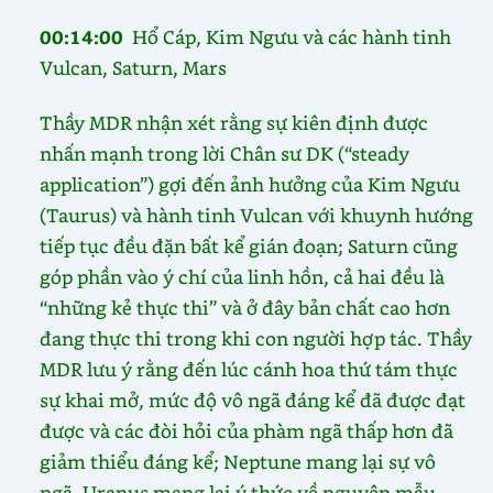
00:14:00
Hổ Cáp, Kim Ngưu và các hành tinh
Vulcan, Saturn, Mars
Thầy MDR nhận xét rằng sự kiên định được
nhấn mạnh trong lời Chân sư DK (“steady
application”) gợi đến ảnh hưởng của Kim Ngưu
(Taurus) và hành tinh Vulcan với khuynh hướng
tiếp tục đều đặn bất kể gián đoạn; Saturn cũng
góp phần vào ý chí của linh hồn, cả hai đều là
“những kẻ thực thi” và ở đây bản chất cao hơn
đang thực thi trong khi con người hợp tác. Thầy
MDR lưu ý rằng đến lúc cánh hoa thứ tám thực
sự khai mở, mức độ vô ngã đáng kể đã được đạt
được và các đòi hỏi của phàm ngã thấp hơn đã
giảm thiểu đáng kể; Neptune mang lại sự vô
ngã, Uranus mang lại ý thức về nguyên mẫu