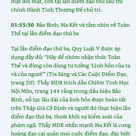
mặt đối mặt, còn tại lần điểm đạo thứ sáu thì
chính Hành Tinh Thượng Đế chủ trì.
01:55:30
Bảo Bình, Ma Kết và tầm nhìn về Toàn
Thể tại lần điểm đạo thứ ba
Tại lần điểm đạo thứ ba, Quy Luật V được áp
dụng đầy đủ: “Hãy để nhóm nhận thức Toàn
Thể và đừng còn dùng tư tưởng ‘Linh hồn của ta
và của ngươi'” (Tia Sáng và Các Cuộc Điểm Đạo,
trang 20). Thầy MDR trích dẫn Chiêm Tinh Học
Nội Môn, trang 144 rằng trong dấu hiệu Bảo
Bình, nỗ lực lâu dài của linh hồn được hoàn tất
trên Thập Giá Cố Định và người đó thực hiện lần
điểm đạo thứ ba, thoát khỏi sự kiểm soát của
phàm ngã. Thầy MDR nhấn mạnh Ma Kết là cung
hoàng đạo cai quản mọi cuộc điểm đạo, đặc biệt